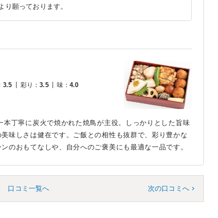
より願っております。
：
3.5
彩り
：
3.5
味
：
4.0
一本丁寧に炭火で焼かれた焼鳥が主役。しっかりとした旨味
の美味しさは健在です。ご飯との相性も抜群で、彩り豊かな
ーンのおもてなしや、自分へのご褒美にも最適な一品です。
口コミ一覧へ
次の口コミへ