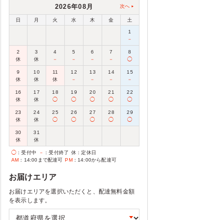
2026年08月
次へ
日
月
火
水
木
金
土
1
－
2
3
4
5
6
7
8
休
休
－
－
－
－
◯
9
10
11
12
13
14
15
休
休
休
－
－
－
－
16
17
18
19
20
21
22
休
休
◯
◯
◯
◯
◯
23
24
25
26
27
28
29
休
休
◯
◯
◯
◯
◯
30
31
休
休
◯
：受付中
－
：受付終了
休
：定休日
AM
：14:00まで配達可
PM
：14:00から配達可
お届けエリア
お届けエリアを選択いただくと、配達無料金額
を表示します。