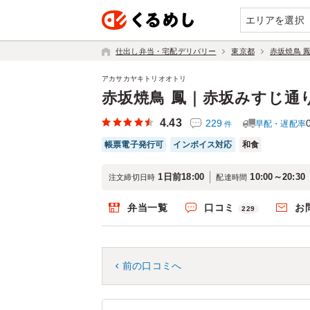
エリアを選択
仕出し弁当・宅配デリバリー
東京都
赤坂焼鳥 
アカサカヤキトリオオトリ
赤坂焼鳥 鳳｜赤坂みすじ通
4.43
229
早配・遅配率
件
帳票電子発行可
インボイス対応
和食
1日前18:00
10:00～20:30
注文締切日時
配達時間
弁当一覧
口コミ
お
229
前の口コミへ