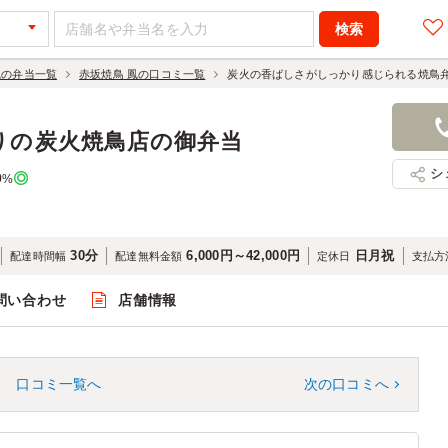
鳳の弁当一覧
赤坂焼鳥 鳳の口コミ一覧
炭火の香ばしさがしっかり感じられる焼鳥
りの炭火焼鳥店の御弁当
シ
0
%
30分
6,000円～42,000円
日月祝
配達時間幅
配達無料金額
定休日
支払方
問い合わせ
店舗情報
口コミ一覧へ
次の口コミへ