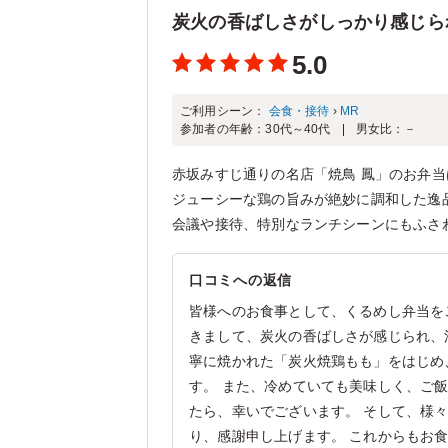
炭火の香ばしさがしっかり感じら
5.0
ご利用シーン：
会食・接待
›
MR
参加者の年齢：
30代～40代
男女比：
－
赤坂みすじ通りの名店「焼鳥 鳳」のお弁
ジューシーな鶏の旨みが絶妙に調和した逸
会議や接待、特別なランチシーンにもふさ
口コミへの返信
皆様へのお食事として、くるめし弁当を
きまして、炭火の香ばしさが感じられ、
寧に焼かれた「炭火焼鶏もも」をはじめ
す。 また、冷めていても美味しく、ご
たら、幸いでございます。 そして、様
り、感謝申し上げます。 これからもお