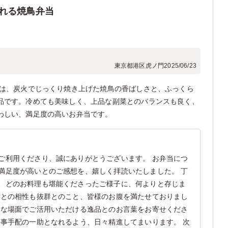
れる焼鳥弁当
東京都港区虎ノ門
2025/06/23
当は、炭火でじっくり焼き上げた焼鳥の香ばしさと、ふっくら
品です。冷めても美味しく、上品な副菜とのバランスも良く、
わしい、満足度の高いお弁当です。
ご利用くださり、誠にありがとうございます。 お弁当につ
満足度が高いとのご感想を、嬉しく拝読いたしました。 丁
、どのお料理も堪能くださったご様子に、何よりと存じま
飯との相性も抜群とのこと、皆様のお腹を満たせておりまし
々な場面でご活用いただける逸品とのお言葉をお寄せくださ
食事手配の一助となれるよう、日々精進してまいります。 次