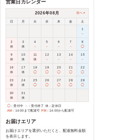
営業日カレンダー
2026年08月
次へ
日
月
火
水
木
金
土
1
－
2
3
4
5
6
7
8
休
休
－
－
－
－
◯
9
10
11
12
13
14
15
休
休
休
－
－
－
－
16
17
18
19
20
21
22
休
休
◯
◯
◯
◯
◯
23
24
25
26
27
28
29
休
休
◯
◯
◯
◯
◯
30
31
休
休
◯
：受付中
－
：受付終了
休
：定休日
AM
：14:00まで配達可
PM
：14:00から配達可
お届けエリア
お届けエリアを選択いただくと、配達無料金額
を表示します。