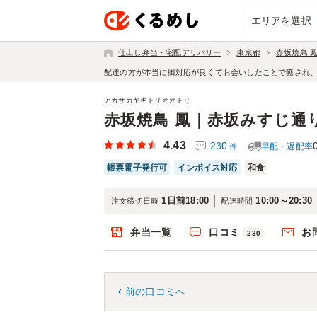
エリアを選択
仕出し弁当・宅配デリバリー
東京都
赤坂焼鳥 
配達の方が本当に御対応が良くてお会いしたことで癒され
アカサカヤキトリオオトリ
赤坂焼鳥 鳳｜赤坂みすじ通
4.43
230
早配・遅配率
件
帳票電子発行可
インボイス対応
和食
1日前18:00
10:00～20:30
注文締切日時
配達時間
弁当一覧
口コミ
お
230
前の口コミへ