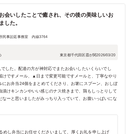
お会いしたことで癒され、その後の美味しいお
ました。
所民事訟廷事務室 内線3764
め
東京都千代田区霞が関
2026/03/20
せんでした。配達の方が神対応でまたお会いしたいくらいでし
届けですメール、▲日まで変更可能ですメールと、丁寧なやり
ルにお弁当24個をまとめてくださり、お箸にスプーン、おしぼ
油漬けキンカンやいい感じのナス焼きまで、鶏もしっとりして
だなーと思いましたがみっちり入っていて、お腹いっぱいにな
るめし弁当にお任せくださいまして、厚くお礼を申し上げ