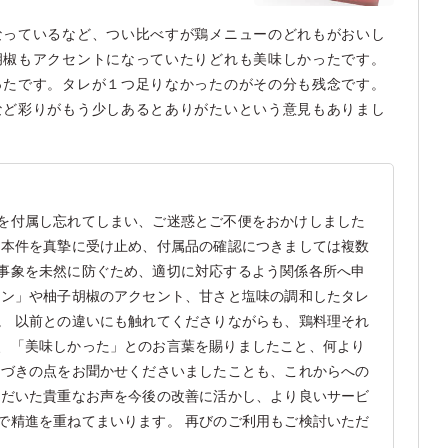
なっているなど、つい比べすが鶏メニューのどれもがおいし
胡椒もアクセントになっていたりどれも美味しかったです。
ったです。タレが１つ足りなかったのがその分も残念です。
など彩りがもう少しあるとありがたいという意見もありまし
を付属し忘れてしまい、ご迷惑とご不便をおかけしました
 本件を真摯に受け止め、付属品の確認につきましては複数
事象を未然に防ぐため、適切に対応するよう関係各所へ申
カン」や柚子胡椒のアクセント、甘さと塩味の調和したタレ
。 以前との違いにも触れてくださりながらも、鶏料理それ
、「美味しかった」とのお言葉を賜りましたこと、何より
気づきの点をお聞かせくださいましたことも、これからへの
ただいた貴重なお声を今後の改善に活かし、より良いサービ
で精進を重ねてまいります。 再びのご利用もご検討いただ
。