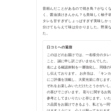
昔頼んだことがあるので焼き鳥？がなく
く、醤油漬けきんかん？も美味しく柚子
タレも甘すぎずしょっぱすぎず美味しか
分けてもらえて味は分かりました。野菜
た。
口コミへの返信
このほどのお届けでは、一名様分のタレ
こと、誠に申し訳ございませんでした。
名による確認体制を一層強化し、同様の
し伝えております。 お弁当は、「キン
にご評価を頂戴し、大変光栄に存じます
ぞれをお楽しみいただけたとうかがいし
の喜びでございます。 彩りに関するお
参考としてまいりたいと存じます。 い
ス品質をお届けできるよう、私ども一同
けますようにと、心より願っております