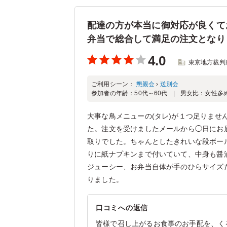
配達の方が本当に御対応が良くて
弁当で総合して満足の注文となり
4.0
東京地方裁判
ご利用シーン：
懇親会
›
送別会
参加者の年齢：
50代～60代
男女比：
女性多
大事な鳥メニューの(タレ)が１つ足りま
た。注文を受けましたメールから◯日にお
取りでした。ちゃんとしたきれいな段ボー
りに紙ナプキンまで付いていて、中身も醤
ジューシー、お弁当自体が手のひらサイズ
りました。
口コミへの返信
皆様で召し上がるお食事のお手配を、く