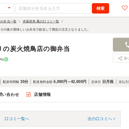
鳳の弁当一覧
赤坂焼鳥 鳳の口コミ一覧
、その後の美味しいお弁当で総合して満足の注文となりました。
りの炭火焼鳥店の御弁当
シ
0
%
30分
6,000円～42,000円
日月祝
配達時間幅
配達無料金額
定休日
支払方
問い合わせ
店舗情報
口コミ一覧へ
次の口コミへ