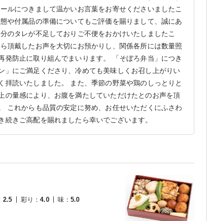
メールにつきまして温かいお言葉をお寄せくださいましたこ
形態や付属品の準備についてもご評価を賜りまして、誠にあ
様分のタレが不足しておりご不便をおかけいたしましたこ
から頂戴したお声を大切にお預かりし、関係各所には数量照
再発防止に取り組んでまいります。 「そぼろ弁当」につき
ン」にご満足くださり、冷めても美味しくお召し上がりい
く拝読いたしました。 また、季節の野菜や鶏のしっとりと
上の量感により、お腹を満たしていただけたとのお声を頂
。 これからも品質の安定に努め、お任せいただくにふさわ
き続きご高配を賜れましたら幸いでございます。
：
2.5
彩り
：
4.0
味
：
5.0