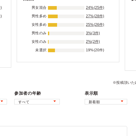
)
男女混合
24%(25件)
)
男性多め
27%(28件)
女性多め
25%(26件)
男性のみ
3%(3件)
女性のみ
2%(2件)
未選択
19%(20件)
※投稿頂いた
参加者の年齢
表示順