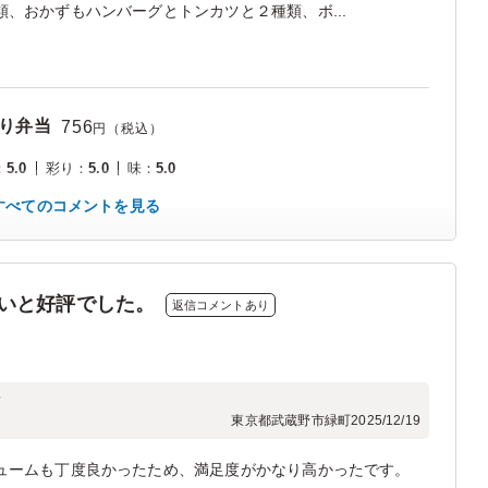
、おかずもハンバーグとトンカツと２種類、ボ...
り弁当
756
円（税込）
：
5.0
彩り
：
5.0
味
：
5.0
すべてのコメントを見る
いと好評でした。
返信コメントあり
フ
東京都武蔵野市緑町
2025/12/19
ュームも丁度良かったため、満足度がかなり高かったです。