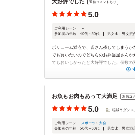
大好評でした
返信コメントあり
5.0
ご利用シーン：
－
参加者の年齢：
40代～50代
男女比：
男女混
ボリューム満点で、皆さん残してしまうか
でも買いたいのでどちらのお弁当屋さんか
てもおいしかったと大好評でした。個数の変
お魚もお肉もあって大満足
返信コ
5.0
稲城市ダンス
ご利用シーン：
スポーツ
›
大会
参加者の年齢：
50代～60代
男女比：
男女混