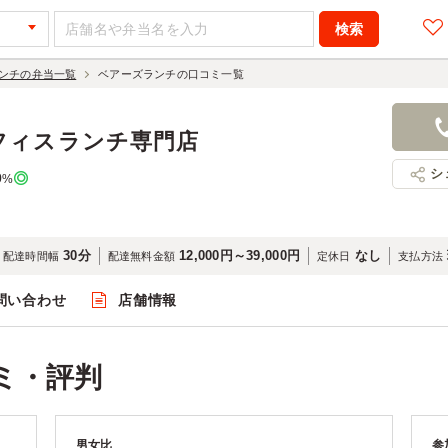
ンチの弁当一覧
ベアーズランチの口コミ一覧
フィスランチ専門店
シ
0
%
30分
12,000円～39,000円
なし
配達時間幅
配達無料金額
定休日
支払方法
問い合わせ
店舗情報
ミ・評判
男女比
参