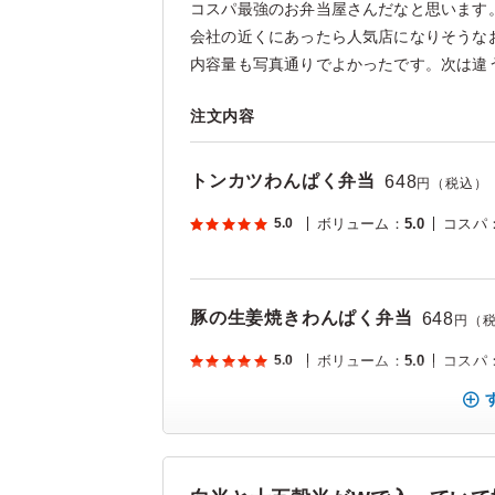
コスパ最強のお弁当屋さんだなと思います
会社の近くにあったら人気店になりそうな
内容量も写真通りでよかったです。次は違う種
注文内容
トンカツわんぱく弁当
648
円（税込）
5.0
ボリューム
：
5.0
コスパ
豚の生姜焼きわんぱく弁当
648
円（
5.0
ボリューム
：
5.0
コスパ