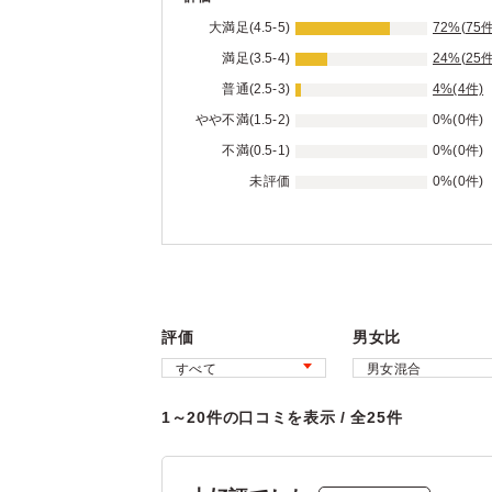
大満足(4.5-5)
72%(75件
満足(3.5-4)
24%(25件
普通(2.5-3)
4%(4件)
やや不満(1.5-2)
0%(0件)
不満(0.5-1)
0%(0件)
未評価
0%(0件)
評価
男女比
1～20件の口コミを表示 / 全25件