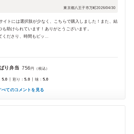
東京都八王子市万町
2026/04/30
のサイトには選択肢が少なく、こちらで購入しました！また、結
つも助けられています！ありがとうございます。
くださり、時間もピッ...
ばり弁当
756
円（税込）
：
5.0
彩り
：
5.0
味
：
5.0
すべてのコメントを見る