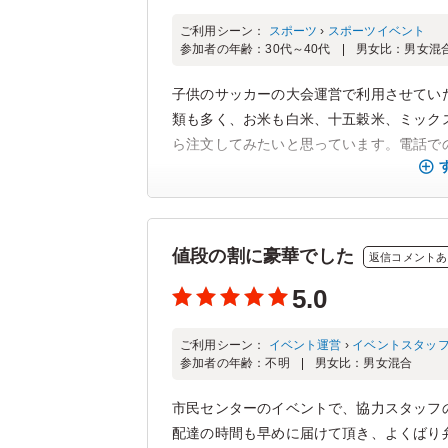
ご利用シーン：
スポーツ
›
スポーツイベント
参加者の年齢：
30代～40代
男女比：
男女混
子供のサッカーの大会運営で利用させてい
類も多く、お米も白米、十五穀米、ミック
ら注文してみたいと思っています。電話での
値段の割に豪華でした
返信コメントあ
5.0
ご利用シーン：
イベント運営
›
イベントスタッ
参加者の年齢：
不明
男女比：
男女混合
市民センターのイベントで、協力スタッフ
配達の時間も早めに届けて頂き、よくばり