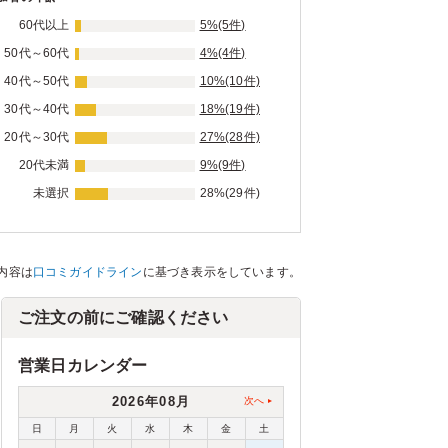
60代以上
5%(5件)
50代～60代
4%(4件)
40代～50代
10%(10件)
30代～40代
18%(19件)
20代～30代
27%(28件)
20代未満
9%(9件)
未選択
28%(29件)
内容は
口コミガイドライン
に基づき表示をしています。
ご注文の前にご確認ください
営業日カレンダー
2026年08月
次へ
日
月
火
水
木
金
土