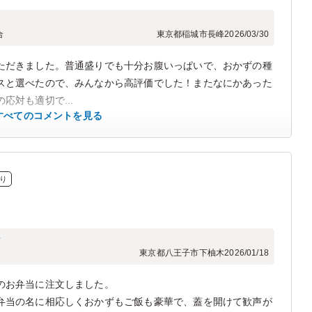
合
東京都稲城市長峰
2026/03/30
ただきました。普通盛りでも十分お腹いっぱいで、おかずの種
スと選べたので、みんなから高評価でした！またなにかあった
応対も適切で...
すべてのコメントを見る
り
フ
東京都八王子市下柚木
2026/01/18
のお弁当に注文しました。
弁当の名に相応しくおかずもご飯も豪華で、蓋を開けて歓声が