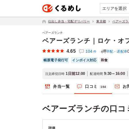
エリアを選択
仕出し弁当・宅配デリバリー
東京都
ベアーズラ
ベアーズランチ
ベアーズランチ｜ロケ・オ
4.65
104
早配・遅配率
件
帳票電子発行可
インボイス対応
和食
1日前12:00
9:30～16:00
注文締切日時
配達時間
弁当一覧
口コミ
お
104
ベアーズランチの口コ
評価