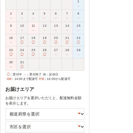
1
－
2
3
4
5
6
7
8
－
－
－
－
－
－
－
9
10
11
12
13
14
15
－
－
－
－
－
－
－
16
17
18
19
20
21
22
－
◯
◯
◯
◯
◯
◯
23
24
25
26
27
28
29
◯
◯
◯
◯
－
－
－
30
31
－
◯
◯
：受付中
－
：受付終了
休
：定休日
AM
：14:00まで配達可
PM
：14:00から配達可
お届けエリア
お届けエリアを選択いただくと、配達無料金額
を表示します。