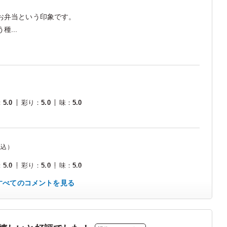
。
お弁当という印象です。
...
：
5.0
彩り
：
5.0
味
：
5.0
税込）
：
5.0
彩り
：
5.0
味
：
5.0
すべてのコメントを見る