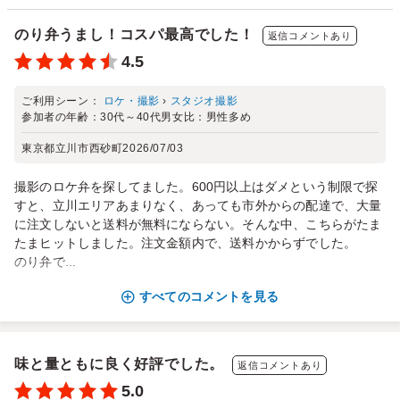
のり弁うまし！コスパ最高でした！
返信コメントあり
4.5
ご利用シーン：
ロケ・撮影
›
スタジオ撮影
参加者の年齢：
30代～40代
男女比：
男性多め
東京都立川市西砂町
2026/07/03
撮影のロケ弁を探してました。600円以上はダメという制限で探
すと、立川エリアあまりなく、あっても市外からの配達で、大量
に注文しないと送料が無料にならない。そんな中、こちらがたま
たまヒットしました。注文金額内で、送料かからずでした。
のり弁で...
すべてのコメントを見る
味と量ともに良く好評でした。
返信コメントあり
5.0