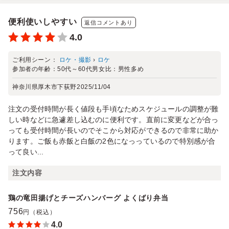
便利使いしやすい
返信コメントあり
4.0
ご利用シーン：
ロケ・撮影
›
ロケ
参加者の年齢：
50代～60代
男女比：
男性多め
神奈川県厚木市下荻野
2025/11/04
注文の受付時間が長く値段も手頃なためスケジュールの調整が難
しい時などに急遽差し込むのに便利です。直前に変更などが合っ
っても受付時間が長いのでそこから対応ができるので非常に助か
ります。ご飯も赤飯と白飯の2色になっっているので特別感が合
って良い...
注文内容
鶏の竜田揚げとチーズハンバーグ よくばり弁当
756
円（税込）
4.0