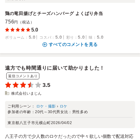
鶏の竜田揚げとチーズハンバーグ よくばり弁当
756
円（税込）
5.0
5.0
5.0
5.0
5.0
ボリューム
：
コスパ
：
彩り
：
味
：
すべてのコメントを見る
遠方でも時間通りに届いて助かりました！
返信コメントあり
3.5
株式会社いまじん
ご利用シーン：
ロケ・撮影
›
ロケ
参加者の年齢：
20代～30代
男女比：
男性多め
東京都八王子市元横山町
2026/04/02
八王子の方で少人数のロケだったので中々欲しい個数で配送対応