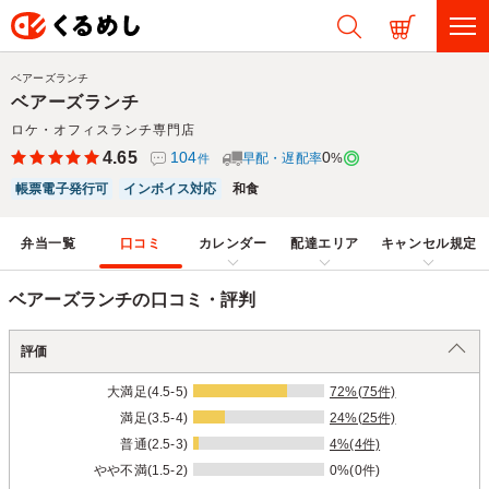
ベアーズランチ
ベアーズランチ
ロケ・オフィスランチ専門店
4.65
104
0
早配・遅配率
%
件
帳票電子発行可
インボイス対応
和食
弁当一覧
口コミ
カレンダー
配達エリア
キャンセル規定
ベアーズランチの口コミ・評判
評価
大満足(4.5-5)
72%(75件)
満足(3.5-4)
24%(25件)
普通(2.5-3)
4%(4件)
やや不満(1.5-2)
0%(0件)