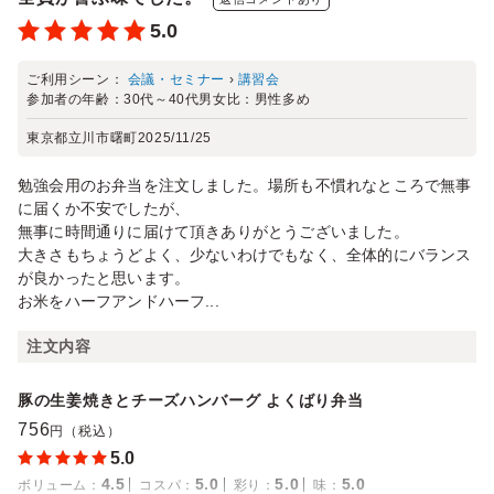
5.0
ご利用シーン：
会議・セミナー
›
講習会
参加者の年齢：
30代～40代
男女比：
男性多め
東京都立川市曙町
2025/11/25
勉強会用のお弁当を注文しました。場所も不慣れなところで無事
に届くか不安でしたが、
無事に時間通りに届けて頂きありがとうございました。
大きさもちょうどよく、少ないわけでもなく、全体的にバランス
が良かったと思います。
お米をハーフアンドハーフ...
注文内容
豚の生姜焼きとチーズハンバーグ よくばり弁当
756
円（税込）
5.0
4.5
5.0
5.0
5.0
ボリューム
：
コスパ
：
彩り
：
味
：