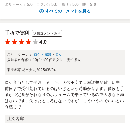
5.0
5.0
5.0
5.0
ボリューム
：
コスパ
：
彩り
：
味
：
すべてのコメントを見る
手頃で便利
返信コメントあり
4.0
ご利用シーン：
ロケ・撮影
›
ロケ
参加者の年齢：
40代～50代
男女比：
男性多め
東京都稲城市大丸
2025/08/04
ロケ弁当として発注しました。天候不安で日程調整が難しい中、
前日まで受付荒れているのはいざという時助かります。値段も手
頃かつ定番がそれなりのボリュームで乗っているので大きな不満
はないです。尖ったところはないですが、こういうのでいいとい
う感じで...
注文内容