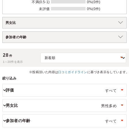
不満(0.5-1)
0%(0件)
未評価
0%(0件)
男女比
参加者の年齢
28
件
1～
20
件を表示
※投稿頂いた内容は
口コミガイドライン
に基づき表示をしています。
絞り込み
評価
男女比
参加者の年齢