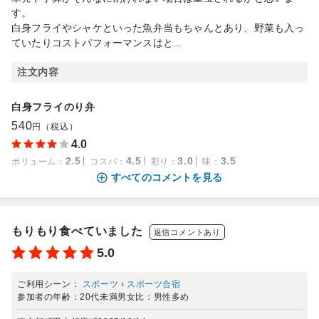
す。
白身フライやシャケといった魚弁当もちゃんとあり、野菜も入っ
ていたりコストパフォーマンスはと...
注文内容
白身フライのり弁
540
円（税込）
4.0
2.5
4.5
3.0
3.5
ボリューム
：
コスパ
：
彩り
：
味
：
すべてのコメントを見る
もりもり食べていました
返信コメントあり
5.0
ご利用シーン：
スポーツ
›
スポーツ合宿
参加者の年齢：
20代未満
男女比：
男性多め