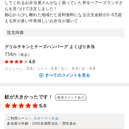
してくれるお弁当屋さんがなく困っていた所をベアーズランチさ
んを見つけて注文しました！
都心から少し離れた地域だと送料無料になる注文金額が2~3万超
える所が多い中美味しいお弁当が届いて...
注文内容
グリルチキンとチーズハンバーグ よくばり弁当
756
円（税込）
4.0
3.0
4.0
4.0
4.0
ボリューム
：
コスパ
：
彩り
：
味
：
すべてのコメントを見る
鮭が大きかったです！
返信コメントあり
5.0
ご利用シーン：
スポーツ
›
大会
参加者の年齢：
20代未満
男女比：
男性多め