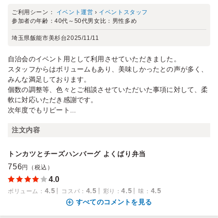
ご利用シーン：
イベント運営
›
イベントスタッフ
参加者の年齢：
40代～50代
男女比：
男性多め
埼玉県飯能市美杉台
2025/11/11
自治会のイベント用として利用させていただきました。
スタッフからはボリュームもあり、美味しかったとの声が多く、
みんな満足しております。
個数の調整等、色々とご相談させていただいた事項に対して、柔
軟に対応いただき感謝です。
次年度でもリピート...
注文内容
トンカツとチーズハンバーグ よくばり弁当
756
円（税込）
4.0
4.5
4.5
4.5
4.5
ボリューム
：
コスパ
：
彩り
：
味
：
すべてのコメントを見る