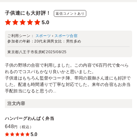
子供達にも大好評！
返信コメントあり
5.0
ご利用シーン：
スポーツ
›
スポーツ合宿
参加者の年齢：
20代未満
男女比：
男性多め
東京都八王子市長房町
2025/08/25
子供の野球の合宿で利用しました。この内容で6百円代で食べら
れるのでコスパもかなり良いかと思いました。
子供達はもちろん監督やコーチ陣、帯同の親御さん達にも好評で
した。配達も時間通りで丁寧な対応でした。来年の合宿もお弁当
手配担当になると思うの...
注文内容
ハンバーグわんぱく弁当
648
円（税込）
5.0