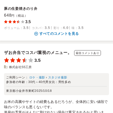
豚の生姜焼きのり弁
648
円（税込）
3.5
3.5
3.5
4.0
3.5
ボリューム
：
コスパ
：
彩り
：
味
：
すべてのコメントを見る
ザお弁当でコスパ重視のメニュー。
返信コメントあり
3.5
株式会社SS工房
ご利用シーン：
ロケ・撮影
›
スタジオ撮影
参加者の年齢：
30代～40代
男女比：
男性多め
東京都小金井市東町
2025/10/18
お米の高騰やサイトの経費もあるだろうが、全体的に安い値段で
味のバランスも悪くないです。
単発や予算がそんなに割けれない場合は重宝されるかと思いま