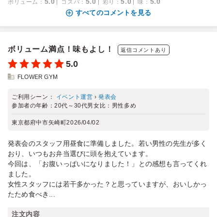
5.0
5.0
5.0
5.0
ボリューム
：
コスパ
：
彩り
：
味
：
すべてのコメントを見る
ボリューム満点！味もよし！
返信コメントあり
5.0
FLOWER GYM
ご利用シーン：
イベント運営
›
発表会
参加者の年齢：
20代～30代
男女比：
男性多め
東京都府中市矢崎町
2026/04/02
発表会のスタッフ用昼食に準備しました。若い男性の先生が多く
おり、いつもお弁当選びに頭を抱えています。
今回は、「お腹いっぱいになりました！」との感想も言ってくれ
ました。
女性スタッフには若干多かった？と思っていますが、おいしかっ
たため食べき...
注文内容