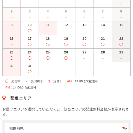
－
2
3
4
5
6
7
8
－
－
－
－
－
－
－
9
10
11
12
13
14
15
－
◯
－
－
－
－
－
16
17
18
19
20
21
22
－
◯
◯
◯
◯
◯
◯
23
24
25
26
27
28
29
◯
◯
◯
◯
－
－
－
30
31
－
◯
◯
：受付中
－
：受付終了
休
：定休日
AM
：14:00まで配達可
PM
：14:00から配達可
配達エリア
お届けエリアを選択していただくと、該当エリアの配達無料金額が表示されま
す。