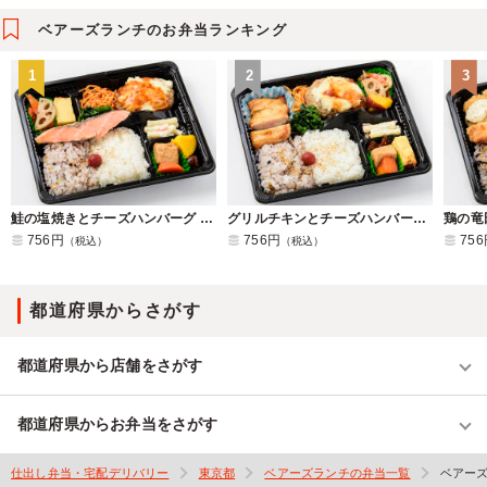
ベアーズランチのお弁当ランキング
1
2
3
鮭の塩焼きとチーズハンバーグ よくばり弁当
グリルチキンとチーズハンバーグ よくばり弁当
756円
756円
75
（税込）
（税込）
都道府県からさがす
都道府県から店舗をさがす
都道府県からお弁当をさがす
仕出し弁当・宅配デリバリー
東京都
ベアーズランチの弁当一覧
ベアー