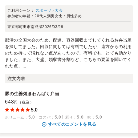
ご利用シーン：
スポーツ
›
大会
参加者の年齢：
20代未満
男女比：
男性多め
東京都町田市南成瀬
2026/03/29
部活の全国大会のため、配達、容器回収までしてくれるお弁当屋
を探してました。回収に関しては有料でしたが、遠方からの利用
のため持って帰れない点があったので、有料でも、とても助かり
ました。また、大盛、領収書分割など、こちらの要望を聞いてく
れた点、...
注文内容
豚の生姜焼きわんぱく弁当
648
円（税込）
5.0
5.0
5.0
5.0
5.0
ボリューム
：
コスパ
：
彩り
：
味
：
すべてのコメントを見る