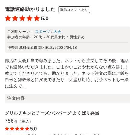
電話連絡助かりました
返信コメントあり
5.0
ご利用シーン：
スポーツ
›
大会
参加者の年齢：
20代～30代
男女比：
男性多め
神奈川県相模原市南区麻溝台
2026/04/18
部活の大会弁当で頼みました。ネットから注文してその後、電話
でも連絡いただきました。こまかいことやわからない点を詳しく
教えてくださりとても、助かりました。ネット注文の際にご飯を
白米と雑穀米とに変更できたり、大盛り対応、お茶ペットも一緒
に注文で...
注文内容
グリルチキンとチーズハンバーグ よくばり弁当
756
円（税込）
5.0