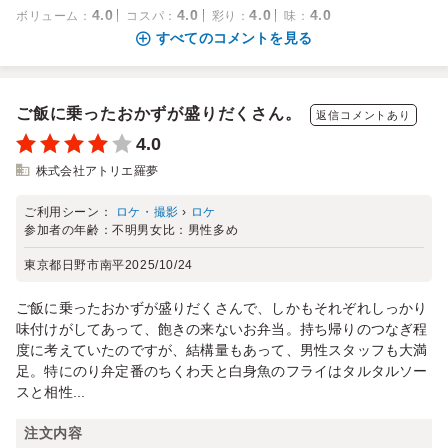
4.0
4.0
4.0
4.0
ボリューム
：
コスパ
：
彩り
：
味
：
すべてのコメントを見る
ご飯に乗ったおかずが盛りだくさん。
返信コメントあり
4.0
株式会社アトリエ羅夢
ご利用シーン：
ロケ・撮影
›
ロケ
参加者の年齢：
不明
男女比：
男性多め
東京都日野市南平
2025/10/24
ご飯に乗ったおかずが盛りだくさんで、しかもそれぞれしっかり
味付けがしてあって、飽きの来ないお弁当。持ち帰りのつなぎ程
度に考えていたのですが、結構量もあって、男性スタッフも大満
足。特にのり弁定番のちくわ天と白身魚のフライはタルタルソー
スと相性...
注文内容