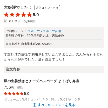
大好評でした！
返信コメントあり
5.0
両川スポーツ少年団
ご利用シーン：
スポーツ
›
スポーツ合宿
参加者の年齢：
20代未満
男女比：
男性多め
東京都東村山市恩多町
2026/03/08
学童野球の遠征で利用させていただきました。大人からも子ども
からも大好評でした。量も適量でした！
注文内容
豚の生姜焼きとチーズハンバーグ よくばり弁当
756
円（税込）
5.0
5.0
4.5
5.0
5.0
ボリューム
：
コスパ
：
彩り
：
味
：
すべてのコメントを見る