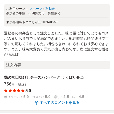
ご利用シーン：
スポーツ
›
運動会
参加者の年齢：
不明
男女比：
男性多め
東京都昭島市つつじが丘
2026/05/25
運動会のお弁当として注文しました。味と量に対してとてもコス
パの良いお弁当で大変満足できました。配達時間も時間通りで丁
寧に対応してくれました。梱包もきれいにされており安心できま
す。また、味も大変良く元気が出る内容です。次に注文する機会
があれば...
注文内容
鶏の竜田揚げとチーズハンバーグ よくばり弁当
756
円（税込）
5.0
5.0
5.0
4.5
4.5
ボリューム
：
コスパ
：
彩り
：
味
：
すべてのコメントを見る