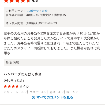
4.5
ご利用シーン：
スポーツ
›
大会
参加者の年齢：
30代～40代
男女比：
男性多め
埼玉県入間郡三芳町藤久保
2025/09/29
空手の大会用のお弁当を120食注文する必要があり10日ほど前か
ら探し始めたところ発見したのが当サイトで見やすく大変助かり
ました。お弁当も時間通りに配送され、3階まで搬入していただ
けたためスタッフ一同感謝しておりました。また機会があれば利
用さ...
注文内容
ハンバーグわんぱく弁当
648
円（税込）
4.0
3.0
4.0
4.0
5.0
ボリューム
：
コスパ
：
彩り
：
味
：
すべてのコメントを見る