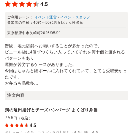
4.5
ご利用シーン：
イベント運営
›
イベントスタッフ
参加者の年齢：
40代～50代
男女比：
女性多め
東京都府中市矢崎町
2026/05/01
普段、地元店舗へお願いすることが多かったので、
ビニール袋に4個ずつくらい入っていてそれを何十個と渡される
パターンもあり
運搬が苦労するケースがありました。
今回はちゃんと段ボールに入れてくれていて、とても受取安かっ
たです。
お弁当も品数多...
注文内容
鶏の竜田揚げとチーズハンバーグ よくばり弁当
756
円（税込）
4.5
4.5
5.0
4.5
4.5
ボリューム
：
コスパ
：
彩り
：
味
：