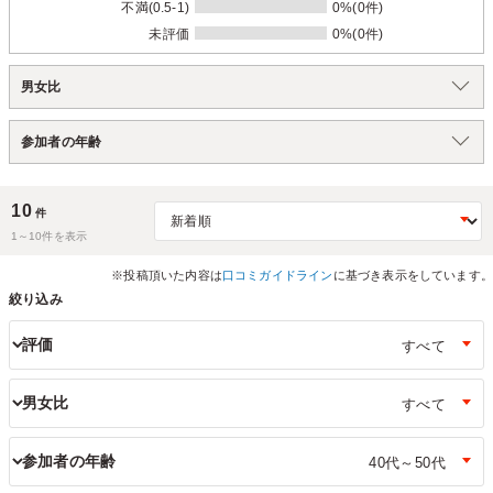
不満(0.5-1)
0%(0件)
未評価
0%(0件)
男女比
参加者の年齢
10
件
1～
10
件を表示
※投稿頂いた内容は
口コミガイドライン
に基づき表示をしています。
絞り込み
評価
男女比
参加者の年齢