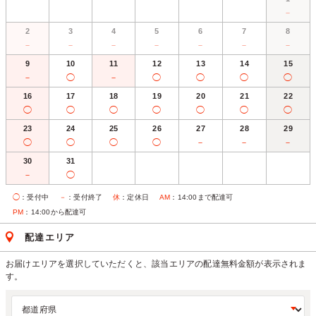
－
2
3
4
5
6
7
8
－
－
－
－
－
－
－
9
10
11
12
13
14
15
－
◯
－
◯
◯
◯
◯
16
17
18
19
20
21
22
◯
◯
◯
◯
◯
◯
◯
23
24
25
26
27
28
29
◯
◯
◯
◯
－
－
－
30
31
－
◯
◯
：受付中
－
：受付終了
休
：定休日
AM
：14:00まで配達可
PM
：14:00から配達可
配達エリア
お届けエリアを選択していただくと、該当エリアの配達無料金額が表示されま
す。