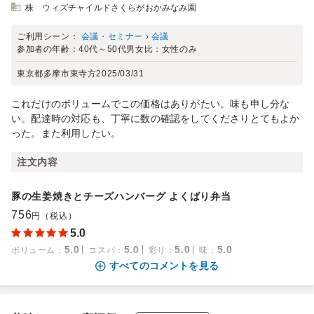
株 ウィズチャイルドさくらがおかみなみ園
ご利用シーン：
会議・セミナー
›
会議
参加者の年齢：
40代～50代
男女比：
女性のみ
東京都多摩市東寺方
2025/03/31
これだけのボリュームでこの価格はありがたい。味も申し分な
い。配達時の対応も、丁寧に数の確認をしてくださりとてもよか
った。また利用したい。
注文内容
豚の生姜焼きとチーズハンバーグ よくばり弁当
756
円（税込）
5.0
5.0
5.0
5.0
5.0
ボリューム
：
コスパ
：
彩り
：
味
：
すべてのコメントを見る