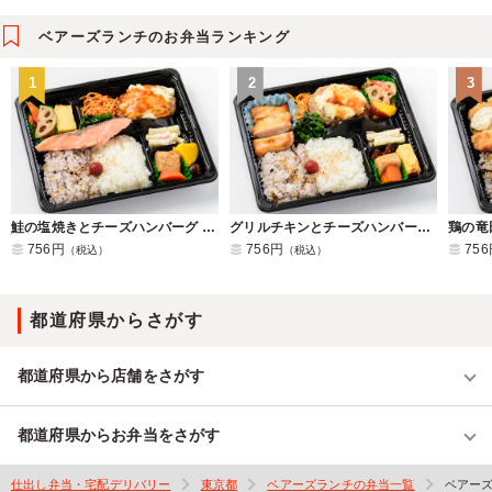
ベアーズランチのお弁当ランキング
1
2
3
鮭の塩焼きとチーズハンバーグ よくばり弁当
グリルチキンとチーズハンバーグ よくばり弁当
756円
756円
75
（税込）
（税込）
都道府県からさがす
都道府県から店舗をさがす
都道府県からお弁当をさがす
仕出し弁当・宅配デリバリー
東京都
ベアーズランチの弁当一覧
ベアー