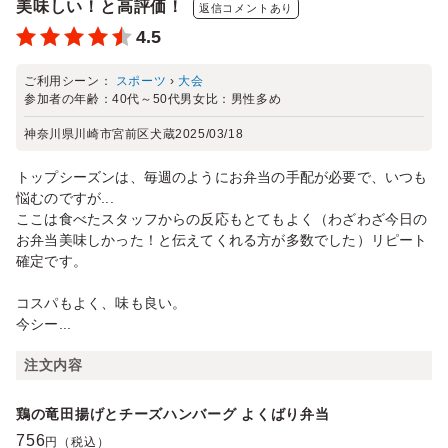
美味しい！と高評価！
返信コメントあり
4.5
ご利用シーン：
スポーツ
›
大会
参加者の年齢：
40代～50代
男女比：
男性多め
神奈川県川崎市宮前区犬蔵
2025/03/18
トップシーズンは、毎週のようにお弁当の手配が必要で、いつも
悩むのですが...
ここは食べたスタッフからの反応もとてもよく（わざわざ今日の
お弁当美味しかった！と伝えてくれる方が多数でした）リピート
確定です。
コスパもよく、味も良い。
今シー...
注文内容
鶏の竜田揚げとチーズハンバーグ よくばり弁当
756
円（税込）