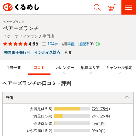
ベアーズランチ
ベアーズランチ
ロケ・オフィスランチ専門店
4.65
104
0
早配・遅配率
%
件
帳票電子発行可
インボイス対応
和食
弁当一覧
口コミ
カレンダー
配達エリア
キャンセル規定
ベアーズランチの口コミ・評判
評価
大満足(4.5-5)
72%(75件)
満足(3.5-4)
24%(25件)
普通(2.5-3)
4%(4件)
やや不満(1.5-2)
0%(0件)