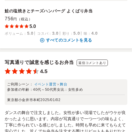
鮭の塩焼きとチーズハンバーグ よくばり弁当
756
円（税込）
5.0
5.0
3.0
5.0
4.0
ボリューム
：
コスパ
：
彩り
：
味
：
すべてのコメントを見る
写真通りで誠意を感じるお弁当
返信コメントあり
4.5
ご利用シーン：
イベント運営
›
舞台
参加者の年齢：
40代～50代
男女比：
女性多め
東京都小金井市本町
2025/01/02
ダンスの舞台で注文しました。女性が多い現場でしたがウケが良
かったように思います。内容が写真通りで一つ一つの味もよく、
丁寧に作られている感じがしました。時間も早めに来てもらえて
安心でした。近くでお弁当を注文する際はリピートもありだなと