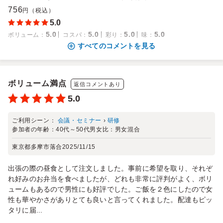
756
円（税込）
5.0
5.0
5.0
5.0
5.0
ボリューム
：
コスパ
：
彩り
：
味
：
すべてのコメントを見る
ボリューム満点
返信コメントあり
5.0
ご利用シーン：
会議・セミナー
›
研修
参加者の年齢：
40代～50代
男女比：
男女混合
東京都多摩市落合
2025/11/15
出張の際の昼食として注文しました。事前に希望を取り、それぞ
れ好みのお弁当を食べましたが、どれも非常に評判がよく、ボリ
ュームもあるので男性にも好評でした。ご飯を２色にしたので女
性も華やかさがありとても良いと言ってくれました。配達もピッ
タリに届...