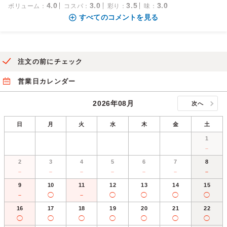
4.0
3.0
3.5
3.0
ボリューム
：
コスパ
：
彩り
：
味
：
すべてのコメントを見る
注文の前にチェック
営業日カレンダー
2026年08月
次へ
日
月
火
水
木
金
土
1
－
2
3
4
5
6
7
8
－
－
－
－
－
－
－
9
10
11
12
13
14
15
－
◯
－
◯
◯
◯
◯
16
17
18
19
20
21
22
◯
◯
◯
◯
◯
◯
◯