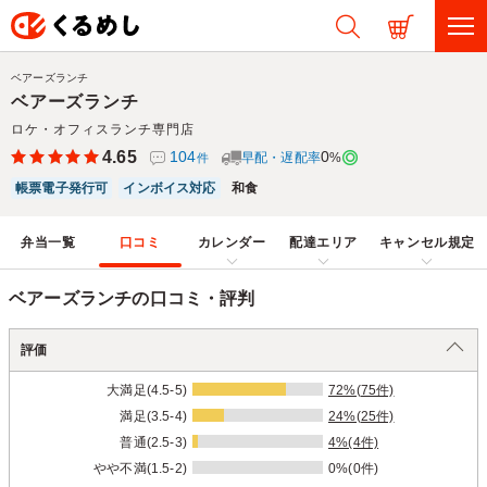
ベアーズランチ
ベアーズランチ
ロケ・オフィスランチ専門店
4.65
104
0
早配・遅配率
%
件
帳票電子発行可
インボイス対応
和食
弁当一覧
口コミ
カレンダー
配達エリア
キャンセル規定
ベアーズランチの口コミ・評判
評価
大満足(4.5-5)
72%(75件)
満足(3.5-4)
24%(25件)
普通(2.5-3)
4%(4件)
やや不満(1.5-2)
0%(0件)