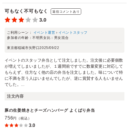
可もなく不可もなく
返信コメントあり
3.0
ご利用シーン：
イベント運営
›
イベントスタッフ
参加者の年齢：
不明
男女比：
男女混合
東京都稲城市矢野口
2025/09/22
イベントのスタッフ弁当として注文しました。注文後に必要個数
が増えてしまいましたが、１週間前ですでに数量変更に対応して
もらえず、仕方なく他の店の弁当を注文しました。味について特
に不満を言う人はいませんでしたが、逆に賞賛する人もいません
でした。...
注文内容
豚の生姜焼きとチーズハンバーグ よくばり弁当
756
円（税込）
3.0