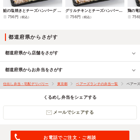
鮭の塩焼きとチーズハンバーグ よくばり弁当
グリルチキンとチーズハンバーグ よくばり弁当
756円
756円
75
（税込）
（税込）
都道府県からさがす
都道府県から店舗をさがす
都道府県からお弁当をさがす
仕出し弁当・宅配デリバリー
東京都
ベアーズランチの弁当一覧
ベアー
くるめし弁当をシェアする
メールでシェアする
お電話でご注文・ご相談