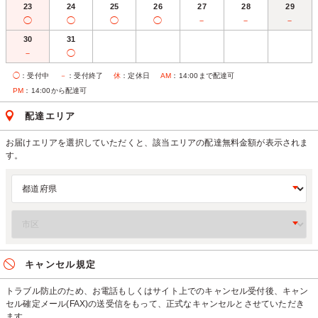
23
24
25
26
27
28
29
◯
◯
◯
◯
－
－
－
30
31
－
◯
◯
：受付中
－
：受付終了
休
：定休日
AM
：14:00まで配達可
PM
：14:00から配達可
配達エリア
お届けエリアを選択していただくと、該当エリアの配達無料金額が表示されま
す。
キャンセル規定
トラブル防止のため、お電話もしくはサイト上でのキャンセル受付後、キャン
セル確定メール(FAX)の送受信をもって、正式なキャンセルとさせていただき
ます。