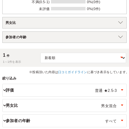
不満(0.5-1)
0%(0件)
未評価
0%(0件)
男女比
参加者の年齢
1
件
1～
1
件を表示
※投稿頂いた内容は
口コミガイドライン
に基づき表示をしています。
絞り込み
評価
男女比
参加者の年齢