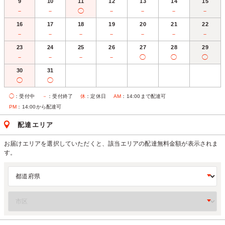
9
10
11
12
13
14
15
－
－
◯
－
－
－
－
16
17
18
19
20
21
22
－
－
－
－
－
－
－
23
24
25
26
27
28
29
－
－
－
－
◯
◯
◯
30
31
◯
◯
◯
：受付中
－
：受付終了
休
：定休日
AM
：14:00まで配達可
PM
：14:00から配達可
配達エリア
お届けエリアを選択していただくと、該当エリアの配達無料金額が表示されま
す。