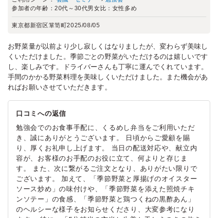
参加者の年齢：
20代～30代
男女比：
女性多め
東京都新宿区箪笥町
2025/08/05
お野菜量が以前より少し寂しくはなりましたが、変わらず美味し
くいただけました。季節ごとの野菜がいただけるのは嬉しいです
し、楽しみです。ドライバーさんも丁寧に運んでくれています。
手間のかかる野菜料理を美味しくいただけました。また機会があ
ればお願いさせていただきます。
口コミへの返信
勉強会でのお食事手配に、くるめし弁当をご利用いただ
き、誠にありがとうございます。 日頃からご愛顧を賜
り、厚くお礼申し上げます。 当日の配送対応や、献立内
容が、お客様のお手配のお役に立て、何よりと存じま
す。 また、次に繋がるご注文となり、ありがたい限りで
ございます。 加えて、「季節野菜と厚揚げのオイスター
ソース炒め」の味付けや、「季節野菜を添えた照焼チキ
ンソテー」の食感、「季節野菜と鶏つくねの黒酢あん」
のヘルシーな様子をお知らせくださり、大変参考になり