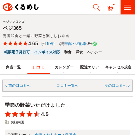
べジサンロクゴ
ベジ365
定番和食と一緒に野菜と楽しむお弁当
4.65
89
0
早配・遅配率
%
件
帳票電子発行可
インボイス対応
和食
洋食
ヘルシー
弁当一覧
口コミ
カレンダー
配達エリア
キャンセル規定
前の口コミへ
口コミ一覧へ
次の口コミへ
季節の野菜いただけました
4.5
(株)内田
ご利用シーン：
会議・セミナー
›
勉強会