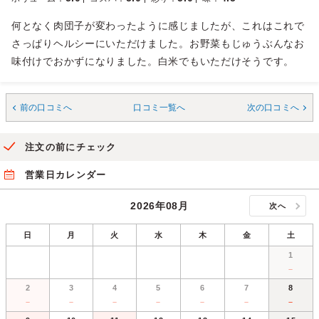
何となく肉団子が変わったように感じましたが、これはこれで
さっぱりヘルシーにいただけました。お野菜もじゅうぶんなお
味付けでおかずになりました。白米でもいただけそうです。
前の口コミへ
口コミ一覧へ
次の口コミへ
注文の前にチェック
営業日カレンダー
2026年08月
次へ
日
月
火
水
木
金
土
1
－
2
3
4
5
6
7
8
－
－
－
－
－
－
－