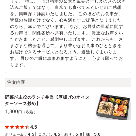
ます。 特に、「5分精米の玄米と生姜と干しえのきの炊き
込みご飯」ではなく、白米でも食べてみたいとのご感想
を、興味深く拝読いたしました。 このほどのお食事が、
皆様のお腹だけでなく、心も満たすご提供となりました
のなら、幸いでございます。 なお、お野菜の量感に関す
るお声は、関係各所へ共有いたします。 貴重なお声をい
ただきましたこと、感謝申し上げます。 これからも、さ
まざまな機会を通じて、より豊かなお食事のひとときを
お届けできるサービスとなるよう、邁進してまいりま
す。 再びのご縁に恵まれますようにと、心より願ってお
ります。
注文内容
野菜が主役のランチ弁当【厚揚げのオイス
ターソース炒め】
1,300
円（税込）
4.5
4.5
4.5
5.0
5.0
ボリューム
：
コスパ
：
彩り
：
味
：