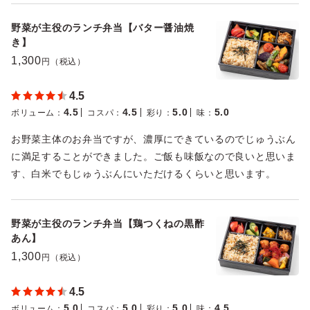
野菜が主役のランチ弁当【バター醤油焼
き】
1,300
円（税込）
4.5
4.5
4.5
5.0
5.0
ボリューム
：
コスパ
：
彩り
：
味
：
お野菜主体のお弁当ですが、濃厚にできているのでじゅうぶん
に満足することができました。ご飯も味飯なので良いと思いま
す、白米でもじゅうぶんにいただけるくらいと思います。
野菜が主役のランチ弁当【鶏つくねの黒酢
あん】
1,300
円（税込）
4.5
5.0
5.0
5.0
4.5
ボリューム
：
コスパ
：
彩り
：
味
：