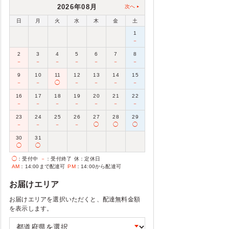
2026年08月
次へ
日
月
火
水
木
金
土
1
－
2
3
4
5
6
7
8
－
－
－
－
－
－
－
9
10
11
12
13
14
15
－
－
◯
－
－
－
－
16
17
18
19
20
21
22
－
－
－
－
－
－
－
23
24
25
26
27
28
29
－
－
－
－
◯
◯
◯
30
31
◯
◯
◯
：受付中
－
：受付終了
休
：定休日
AM
：14:00まで配達可
PM
：14:00から配達可
お届けエリア
お届けエリアを選択いただくと、配達無料金額
を表示します。