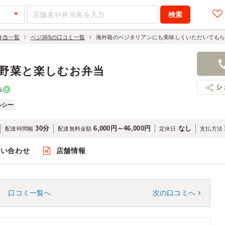
の弁当一覧
ベジ365の口コミ一覧
海外籍のベジタリアンにも美味しくいただいても
に野菜と楽しむお弁当
シ
%
ルシー
30分
6,000円～46,000円
なし
配達時間幅
配達無料金額
定休日
支払方法
問い合わせ
店舗情報
口コミ一覧へ
次の口コミへ