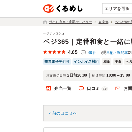
エリアを選択
仕出し弁当・宅配デリバリー
東京都
ベジ365
べジサンロクゴ
ベジ365｜定番和食と一緒
4.65
89
0
早配・遅配率
件
帳票電子発行可
インボイス対応
和食
洋食
ヘ
2日前20:00
10:00～19:00
注文締切日時
配達時間
弁当一覧
口コミ
お
89
前の口コミへ