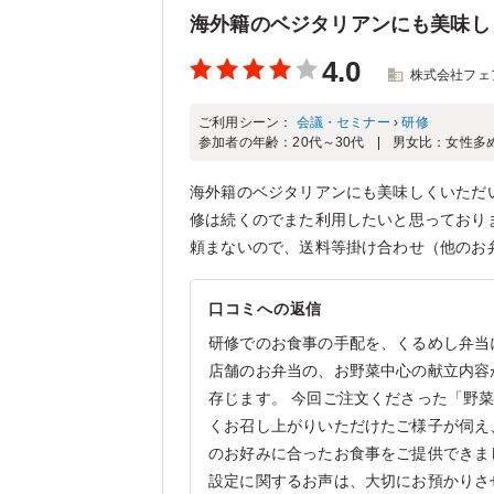
海外籍のベジタリアンにも美味し
4.0
株式会社フェ
ご利用シーン：
会議・セミナー
›
研修
参加者の年齢：
20代～30代
男女比：
女性多
海外籍のベジタリアンにも美味しくいただ
修は続くのでまた利用したいと思っており
頼まないので、送料等掛け合わせ（他のお
口コミへの返信
研修でのお食事の手配を、くるめし弁当
店舗のお弁当の、お野菜中心の献立内容
存じます。 今回ご注文くださった「野
くお召し上がりいただけたご様子が伺え
のお好みに合ったお食事をご提供できま
設定に関するお声は、大切にお預かりさ