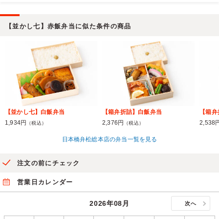
【並かし七】赤飯弁当に似た条件の商品
【並かし七】白飯弁当
【箱弁折詰】白飯弁当
【箱弁
1,934円
2,376円
2,538
（税込）
（税込）
日本橋弁松総本店の弁当一覧を見る
注文の前にチェック
営業日カレンダー
2026年08月
次へ