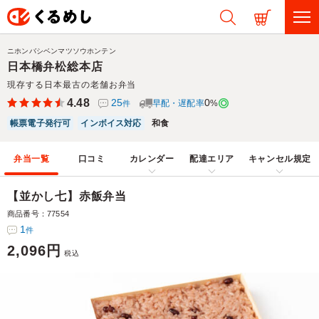
ニホンバシベンマツソウホンテン
日本橋弁松総本店
現存する日本最古の老舗お弁当
4.48
25
0
早配・遅配率
%
件
帳票電子発行可
インボイス対応
和食
弁当一覧
口コミ
カレンダー
配達エリア
キャンセル規定
【並かし七】赤飯弁当
商品番号：77554
1
件
2,096円
税込