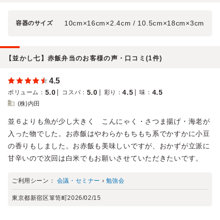
10cm×16cm×2.4cm / 10.5cm×18cm×3cm
容器のサイズ
【並かし七】赤飯弁当のお客様の声・口コミ(1件)
4.5
5.0
5.0
4.5
4.5
ボリューム
：
コスパ
：
彩り
：
味
：
(株)内田
並６よりも魚が少し大きく こんにゃく・さつま揚げ・海老が
入った物でした。お赤飯はやわらかもちもち系でかすかに小豆
の香りもしました。お赤飯も美味しいですが、おかずが立派に
甘辛いので次回は白米でもお願いさせていただきたいです。
ご利用シーン：
会議・セミナー
›
勉強会
東京都新宿区箪笥町
2026/02/15