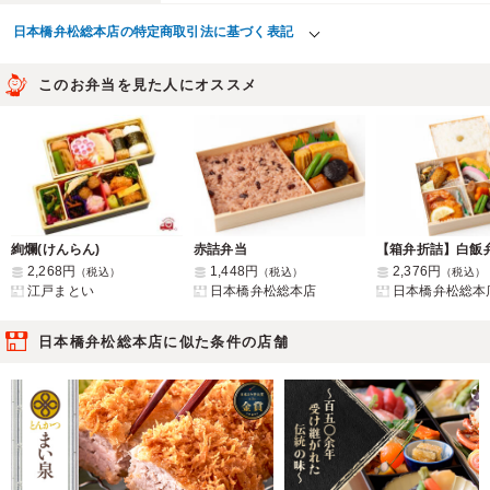
日本橋弁松総本店の特定商取引法に基づく表記
このお弁当を見た人にオススメ
絢爛(けんらん)
赤詰弁当
【箱弁折詰】白飯
2,268円
1,448円
2,376円
（税込）
（税込）
（税込）
江戸まとい
日本橋弁松総本店
日本橋弁松総本
日本橋弁松総本店に似た条件の店舗