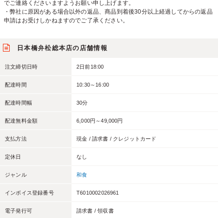
でご連絡くださいますようお願い申し上げます。
・弊社に原因がある場合以外の返品、商品到着後30分以上経過してからの返品
申請はお受けしかねますのでご了承ください。
日本橋弁松総本店の店舗情報
注文締切日時
2日前18:00
配達時間
10:30～16:00
配達時間幅
30分
配達無料金額
6,000円～49,000円
支払方法
現金 / 請求書 / クレジットカード
定休日
なし
ジャンル
和食
インボイス登録番号
T6010002026961
電子発行可
請求書 / 領収書