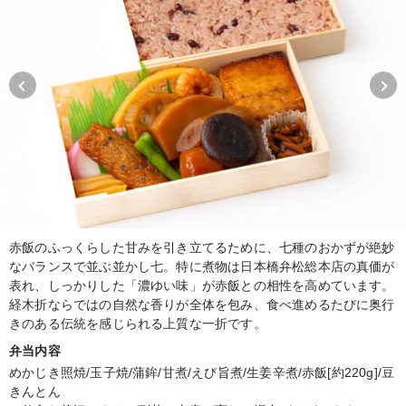
赤飯のふっくらした甘みを引き立てるために、七種のおかずが絶妙
なバランスで並ぶ並かし七。特に煮物は日本橋弁松総本店の真価が
表れ、しっかりした「濃ゆい味」が赤飯との相性を高めています。
経木折ならではの自然な香りが全体を包み、食べ進めるたびに奥行
きのある伝統を感じられる上質な一折です。
弁当内容
めかじき照焼/玉子焼/蒲鉾/甘煮/えび旨煮/生姜辛煮/赤飯[約220g]/豆
きんとん