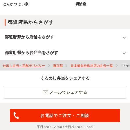
とんかつ まい泉
明治座
都道府県からさがす
都道府県から店舗をさがす
都道府県からお弁当をさがす
仕出し弁当・宅配デリバリー
東京都
日本橋弁松総本店の弁当一覧
【並
くるめし弁当をシェアする
メールでシェアする
お電話でご注文・ご相談
平日 9:00～20:00 / 土日祝 9:00～18:00