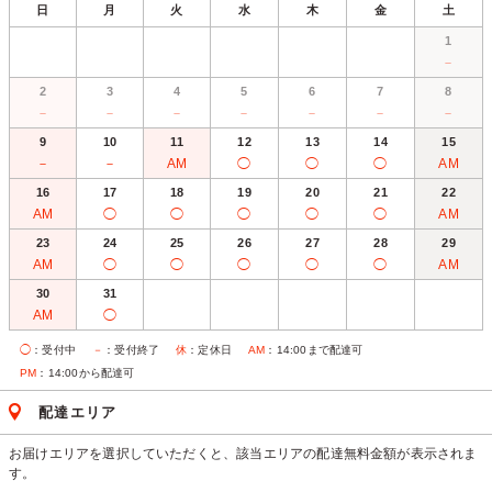
日
月
火
水
木
金
土
1
－
2
3
4
5
6
7
8
－
－
－
－
－
－
－
9
10
11
12
13
14
15
－
－
AM
◯
◯
◯
AM
16
17
18
19
20
21
22
AM
◯
◯
◯
◯
◯
AM
23
24
25
26
27
28
29
AM
◯
◯
◯
◯
◯
AM
30
31
AM
◯
◯
：受付中
－
：受付終了
休
：定休日
AM
：14:00まで配達可
PM
：14:00から配達可
配達エリア
お届けエリアを選択していただくと、該当エリアの配達無料金額が表示されま
す。