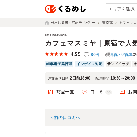
エリアを選択
仕出し弁当・宅配デリバリー
東京都
カフェマス
cafe masumiya
カフェマスミヤ｜原宿で人
4.55
90
0
早配・遅配率
件
帳票電子発行可
インボイス対応
サンドイッチ
2日前18:00
10:30～20:00
注文締切日時
配達時間
商品一覧
口コミ
お
90
前の口コミへ