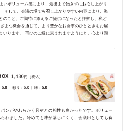
程よいボリューム感により、最後まで飽きずにお召し上がり
。 そして、会議の場でも召し上がりやすい内容により、海
とのこと、ご期待に添えるご提供になったと拝察し、私ど
まざまな機会を通じて、より豊かなお食事のひとときをお届
まいります。 再びのご縁に恵まれますようにと、心より願
OX
1,480
円（税込）
：
5.0
彩り
：
5.0
味
：
5.0
、パンがやわらかく具材との相性も良かったです。ボリュー
べられました。冷めても味が落ちにくく、会議用としても食