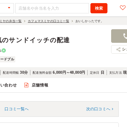
ミヤの弁当一覧
カフェマスミヤの口コミ一覧
おいしかったです。
気のサンドイッチの配達
シ
%
オードブル
30分
6,000円～48,000円
日
現
配達時間幅
配達無料金額
定休日
支払方法
問い合わせ
店舗情報
口コミ一覧へ
次の口コミへ