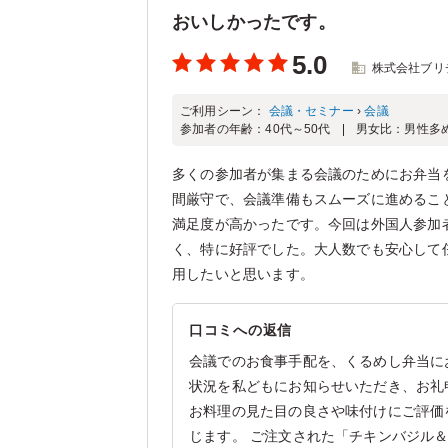
おいしかったです。
5.0
株式会社ブリ
ご利用シーン：
会議・セミナー
›
会議
参加者の年齢：
40代～50代
男女比：
男性多
多くの参加者が集まる会議のためにお弁当
間厳守で、会議準備もスムーズに進めるこ
満足度が高かったです。今回は外国人参加
く、特に好評でした。大人数でも安心して
用したいと思います。
口コミへの返信
会議でのお食事手配を、くるめし弁当に
状況を私どもにお知らせいただき、お礼
お料理の見た目の良さや味付けにご評価
じます。 ご注文された「チキンバジル＆