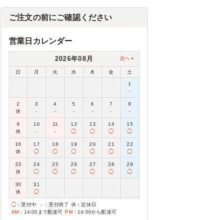
ご注文の前にご確認ください
営業日カレンダー
2026年08月
次へ
日
月
火
水
木
金
土
1
－
2
3
4
5
6
7
8
休
－
－
－
－
－
－
9
10
11
12
13
14
15
休
－
－
◯
◯
◯
◯
16
17
18
19
20
21
22
休
◯
◯
◯
◯
◯
◯
23
24
25
26
27
28
29
休
◯
◯
◯
◯
◯
◯
30
31
休
◯
◯
：受付中
－
：受付終了
休
：定休日
AM
：14:00まで配達可
PM
：14:00から配達可