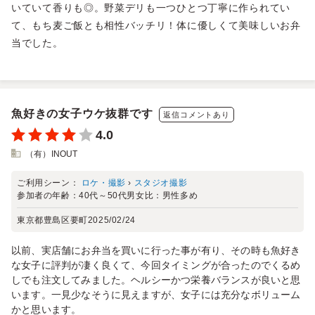
いていて香りも◎。野菜デリも一つひとつ丁寧に作られてい
て、もち麦ご飯とも相性バッチリ！体に優しくて美味しいお弁
当でした。
魚好きの女子ウケ抜群です
返信コメントあり
4.0
（有）INOUT
ご利用シーン：
ロケ・撮影
›
スタジオ撮影
参加者の年齢：
40代～50代
男女比：
男性多め
東京都豊島区要町
2025/02/24
以前、実店舗にお弁当を買いに行った事が有り、その時も魚好き
な女子に評判が凄く良くて、今回タイミングが合ったのでくるめ
しでも注文してみました。ヘルシーかつ栄養バランスが良いと思
います。一見少なそうに見えますが、女子には充分なボリューム
かと思います。