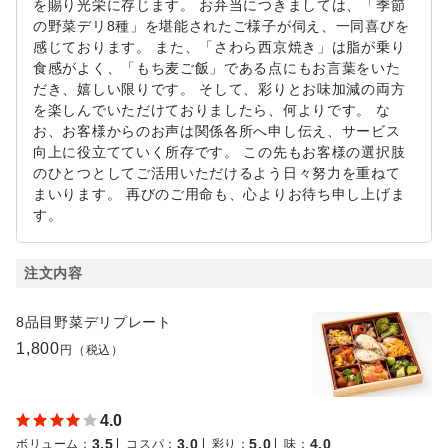
を賜り光栄に存じます。 お弁当につきましては、「季節
の野菜デリ8種」を堪能されたご様子が伺え、一同喜びを
感じております。 また、「さわら西京焼き」は脂が乗り
食感がよく、「もち麦ご飯」である点にもお言葉をいた
だき、嬉しい限りです。 そして、彩りとお味加減の両方
を楽しんでいただけておりましたら、何よりです。 な
お、お客様からのお声は関係各所へ申し伝え、サービス
向上に役立てていく所存です。 この先もお客様の選択肢
のひとつとしてご活用いただけるよう日々努力を重ねて
まいります。 再びのご用命も、心よりお待ち申し上げま
す。
注文内容
8品目野菜デリプレート
1,800
円（税込）
4.0
3.5
3.0
5.0
4.0
ボリューム
：
コスパ
：
彩り
：
味
：