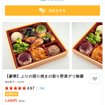
東京都板橋区大谷口上町
2025/05/30
注文をする
【豪華】ぶりの照り焼きの彩り野菜デリ御膳
商品番号：
74160
4.67
3
件
お茶付き
1,680円
（税込）