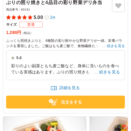
ぶりの照り焼きと4品目の彩り野菜デリ弁当
商品番号：
60181
5.00
2
件
サイズ
普通
1,280円
（税込）
ふっくら照焼きぶりと、4種類の彩り鮮やかな野菜デリが一緒。栄養バラ
ンスを重視しました。ご飯はもち麦ご飯で、食物繊維たっぷりうれしいヘ
続きを見る
ルシーなお弁当。
5.0
彩りのよい副菜ともち麦ご飯など、身体に良いものを食べ
ている実感はあります。ぶりの照り焼きも美味しかったの
続きを見る
ですが、やはりパッと見のボリューム感には少し寂しさを
覚えてしまいました。ヘルシー志向の方には良いですが、
詳細を見る
価格を考えると満足感は好みが分かれるところです。
東京都台東区上野桜木
2026/07/29
注文をする