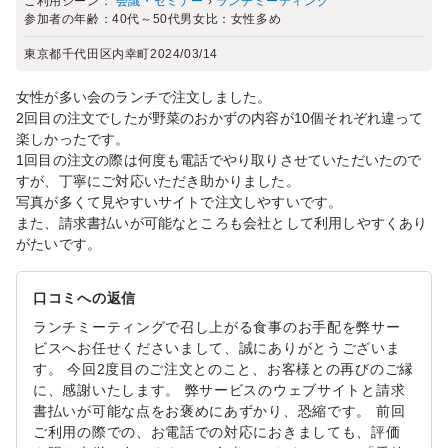
ご利用シーン：
会議・セミナー
›
ランチミーティング
参加者の年齢：
40代～50代
男女比：
女性多め
東京都千代田区内幸町
2024/03/14
女性が多い会のランチで注文しました。
2回目の注文でしたが野菜のおかずの内容が10個それぞれ違って
楽しかったです。
1回目の注文の際は何度も電話でやり取りさせていただいたので
すが、丁寧にご対応いただき助かりました。
写真が多くて見やすいサイトで注文しやすいです。
また、請求書払いが可能なところも会社として利用しやすくあり
がたいです。
口コミへの返信
ランチミーティングで召し上がる食事のお手配を弊サー
ビスへお任せくださいまして、誠にありがとうございま
す。 今回2度目のご注文とのこと、お客様との再びのご縁
に、感謝いたします。 弊サービスのウェブサイトと請求
書払いが可能な点をお褒めにあずかり、恐縮です。 前回
ご利用の際での、お電話での対応におきましても、評価