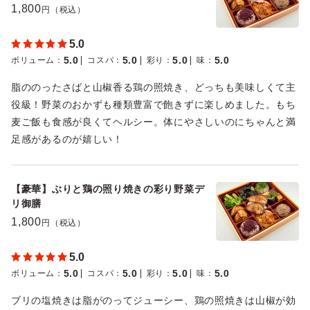
1,800
円（税込）
5.0
5.0
5.0
5.0
5.0
ボリューム
：
コスパ
：
彩り
：
味
：
脂ののったさばと山椒香る鶏の照焼き、どっちも美味しくて主
役級！野菜のおかずも種類豊富で飽きずに楽しめました。もち
麦ご飯も食感が良くてヘルシー。体にやさしいのにちゃんと満
足感があるのが嬉しい！
【豪華】ぶりと鶏の照り焼きの彩り野菜デ
リ御膳
1,800
円（税込）
5.0
5.0
5.0
5.0
5.0
ボリューム
：
コスパ
：
彩り
：
味
：
ブリの塩焼きは脂がのってジューシー、鶏の照焼きは山椒が効