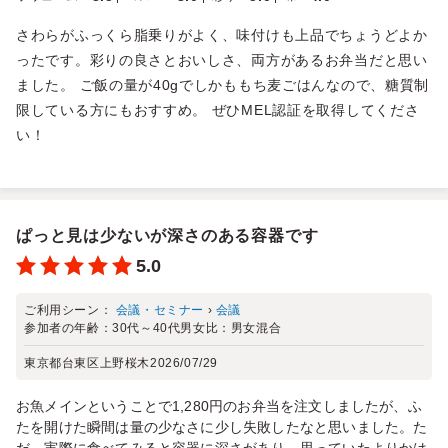
さわらがふっくら脂乗りがよく、味付けも上品でちょうどよか
ったです。彩りの良さとおいしさ、両方があるお弁当だと思い
ました。 ご飯の量が40gでしかももち麦ごはんなので、糖質制
限している方にもおすすめ。 ぜひMEL認証を取得してくださ
い！
ぱっと見は少ないが深さのある容器です
5.0
ご利用シーン：
会議・セミナー
›
会議
参加者の年齢：
30代～40代
男女比：
男女混合
東京都台東区上野桜木
2026/07/29
お魚メインということで1,280円のお弁当を注文しましたが、ふ
たを開けた瞬間は量の少なさに少し失敗したなと思いました。た
だ、実際に食べてみると容器に深さがあり、思っていたよりかは