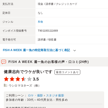
支払方法
現金 / 請求書 / クレジットカード
定休日
なし
ジャンル
和食
インボイス登録番号
T9011001111669
電子発行可
請求書 / 領収書
FISH A WEEK 週一魚の特定商取引法に基づく表記
FISH A WEEK 週一魚のお客様の声・口コミ(24件)
健康志向でウケが良いです
返信コメントあり
3.5
ウシロマヨネーズ（株）
ご利用シーン：
ロケ・撮影
›
スタジオ撮影
参加者の年齢：
30代～40代
男女比：
男性多め