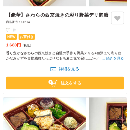
【豪華】さわらの西京焼きの彩り野菜デリ御膳
商品番号：
81214
-
件
NEW
お茶付き
1,680円
（税込）
香り豊かなさわらの西京焼きと自慢の手作り野菜デリを4種添えて彩り豊
かなおかずを食物繊維たっぷりなもち麦ご飯で召し上がっていただく健康
続きを見る
的な一品です。
詳細を見る
注文をする