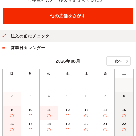
他の店舗をさがす
注文の前にチェック
営業日カレンダー
2026年08月
次へ
日
月
火
水
木
金
土
1
－
2
3
4
5
6
7
8
－
－
－
－
－
－
－
9
10
11
12
13
14
15
◯
◯
◯
◯
◯
◯
◯
16
17
18
19
20
21
22
◯
◯
◯
◯
◯
◯
◯