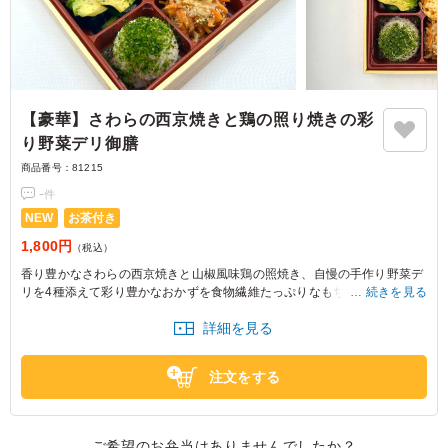
【豪華】さわらの西京焼きと鶏の照り焼きの彩
り野菜デリ御膳
商品番号：
81215
-
件
NEW
お茶付き
1,800円
（税込）
香り豊かなさわらの西京焼きと山椒風味鶏の照焼き、自慢の手作り野菜デ
リを4種添えて彩り豊かなおかずを食物繊維たっぷりなもち麦ご飯で召し
続きを見る
上がっていただく健康的な一品です。
詳細を見る
注文をする
ご希望のお弁当はありませんでしたか？