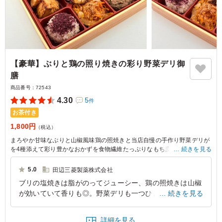
【豪華】ぶりと鶏の照り焼きの彩り野菜デリ御
膳
商品番号：
72543
4.30
5
件
お茶付き
1,800円
（税込）
まろやか甘味なぶりと山椒風味鶏の照焼きと当店自慢の手作り野菜デリが
を4種添えて彩り豊かなおかずを食物繊維たっぷりなもち麦ご飯で召し上
続きを見る
がっていただく健康的な一品です。
5.0
田辺三菱製薬株式会社
ブリの塩焼きは脂がのってジューシー、鶏の照焼きは山椒
が効いていて香りも◎。野菜デリも一つひとつ丁寧に作ら
続きを見る
れていて、もち麦ご飯とも相性バッチリ！体に優しくて美
味しいお弁当でした。
詳細を見る