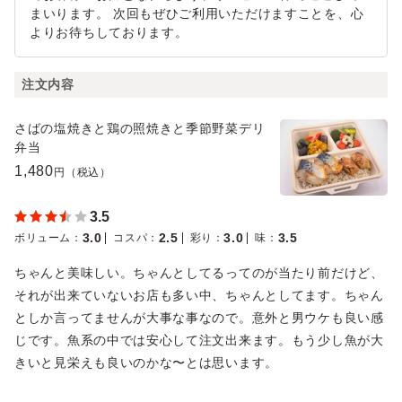
まいります。 次回もぜひご利用いただけますことを、心
よりお待ちしております。
注文内容
さばの塩焼きと鶏の照焼きと季節野菜デリ
弁当
1,480
円（税込）
3.5
3.0
2.5
3.0
3.5
ボリューム
：
コスパ
：
彩り
：
味
：
ちゃんと美味しい。ちゃんとしてるってのが当たり前だけど、
それが出来ていないお店も多い中、ちゃんとしてます。ちゃん
としか言ってませんが大事な事なので。意外と男ウケも良い感
じです。魚系の中では安心して注文出来ます。もう少し魚が大
きいと見栄えも良いのかな〜とは思います。