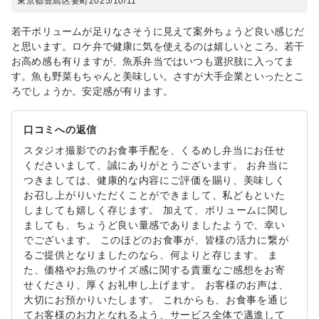
東京都豊島区要町
2025/10/11
若干ボリュームが足りなさそうに見えて案外ちょうど良い感じだ
と思います。ロケ弁で健康に気を使えるのは嬉しいところ。若干
お高め感も有りますが、魚系弁当ではいつも選択肢に入ってま
す。魚も野菜もちゃんと美味しい。さすが大手企業といったとこ
ろでしょうか。安定感が有ります。
口コミへの返信
スタジオ撮影でのお食事手配を、くるめし弁当にお任せ
くださいまして、誠にありがとうございます。 お弁当に
つきましては、健康的な内容にご評価を賜り、美味しく
お召し上がりいただくことができまして、私どもといた
しましても嬉しく存じます。 加えて、ボリュームに関し
ましても、ちょうど良い量感でありましたようで、幸い
でございます。 このほどのお食事が、皆様の活力に繋が
るご提供となりましたのなら、何よりと存じます。 ま
た、価格やお魚のサイズ感に関する貴重なご感想をお寄
せくださり、厚くお礼申し上げます。 お客様のお声は、
大切にお預かりいたします。 これからも、お食事を通じ
てお客様のお力となれるよう、サービス全体で邁進して