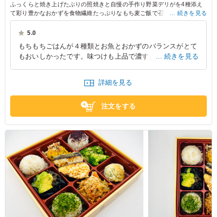
ふっくらと焼き上げたぶりの照焼きと自慢の手作り野菜デリがを4種添え
て彩り豊かなおかずを食物繊維たっぷりなもち麦ご飯で召し上がっていた
続きを見る
だく健康的な一品です。
5.0
もちもちごはんが４種類とお魚とおかずのバランスがとて
もおいしかったです。味つけも上品で濃すぎず、おかずも
続きを見る
ヘルシーで女性に人気抜群でした。もしかすると男性には
少し量が足りないかもしれません。
詳細を見る
東京都中央区勝どき
2026/06/30
注文をする