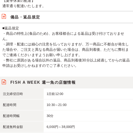
【夏季休業の配達】
通常通り配達いたします。
備品・返品規定
■返品規定
・商品の特性上(食品のため)、お客様都合による返品は受け付けておりませ
ん。
・調理・配達には細心の注意を払っておりますが、万一商品に不都合が発生し
た場合や、ご注文と異なる商品が届いた場合は、商品到着後、ただちに弊社ま
でご連絡くださいますようお願い申し上げます。
・弊社に原因がある場合以外の返品、商品到着後30分以上経過してからの返品
申請はお受けしかねますのでご了承ください。
FISH A WEEK 週一魚の店舗情報
注文締切日時
1日前12:00
配達時間
10:30～21:00
配達時間幅
30分
配達無料金額
6,000円～38,000円