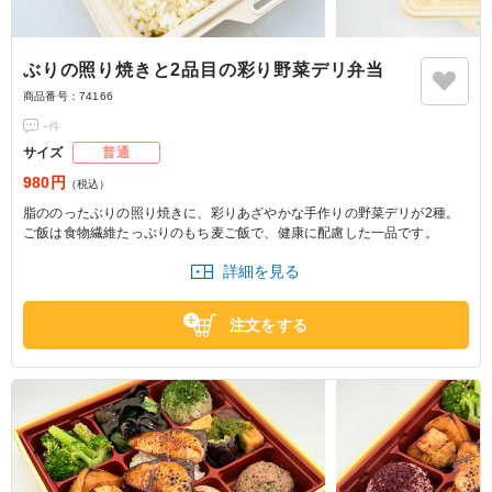
ぶりの照り焼きと2品目の彩り野菜デリ弁当
商品番号：
74166
-
件
サイズ
普通
980円
（税込）
脂ののったぶりの照り焼きに、彩りあざやかな手作りの野菜デリが2種。
ご飯は食物繊維たっぷりのもち麦ご飯で、健康に配慮した一品です。
詳細を見る
注文をする