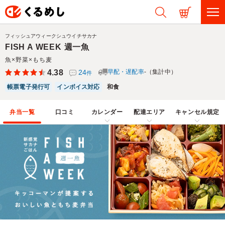
フィッシュアウィークシュウイチサカナ
FISH A WEEK 週一魚
魚×野菜×もち麦
4.38
24
早配・遅配率
-（集計中）
件
帳票電子発行可
インボイス対応
和食
弁当一覧
口コミ
カレンダー
配達エリア
キャンセル規定