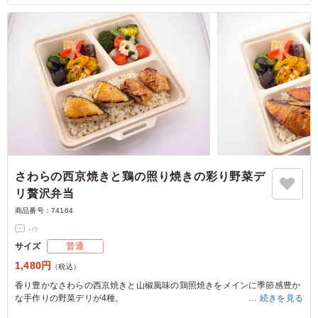
さわらの西京焼きと鶏の照り焼きの彩り野菜デ
リ贅沢弁当
商品番号：
74164
-
件
サイズ
普通
1,480円
（税込）
香り豊かなさわらの西京焼きと山椒風味の鶏照焼きをメインに季節感豊か
な手作りの野菜デリが4種。
続きを見る
食物繊維たっぷりなもち麦ご飯で召し上がっていただく健康的な一品で