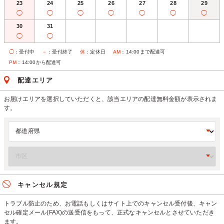
23
24
25
26
27
28
29
◯
◯
◯
◯
◯
◯
◯
30
31
◯
◯
◯
：受付中
－
：受付終了
休
：定休日
AM
：14:00まで配達可
PM
：14:00から配達可
配達エリア
お届けエリアを選択していただくと、該当エリアの配達無料金額が表示されま
す。
キャンセル規定
トラブル防止のため、お電話もしくはサイト上でのキャンセル受付後、キャン
セル確定メール(FAX)の送受信をもって、正式なキャンセルとさせていただき
ます。