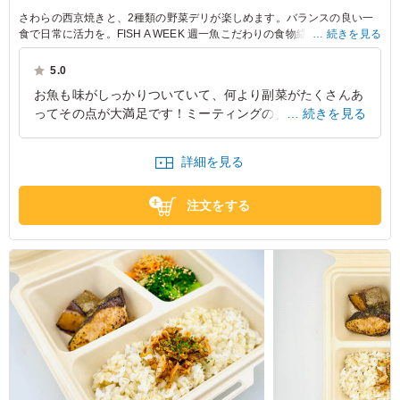
さわらの西京焼きと、2種類の野菜デリが楽しめます。バランスの良い一
食で日常に活力を。FISH A WEEK 週一魚こだわりの食物繊維がたっぷり
続きを見る
なもち麦ご飯でうれしいヘルシーなお弁当です。
5.0
お魚も味がしっかりついていて、何より副菜がたくさんあ
ってその点が大満足です！ミーティングの参加者が女性だ
続きを見る
ったからか量も少ないとの表記でしたが、少ないと思いま
せんでした。
詳細を見る
東京都千代田区大手町
2025/06/19
注文をする