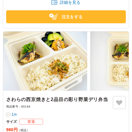
詳細を見る
す。
注文をする
さわらの西京焼きと2品目の彩り野菜デリ弁当
商品番号：
60184
1
件
サイズ
普通
980円
（税込）