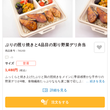
ぶりの照り焼きと4品目の彩り野菜デリ弁当
商品番号：
74163
-
件
サイズ
普通
1,480円
（税込）
ふっくらと焼き上げたぶりと鶏の照焼きをメインに季節感豊かな手作りの
野菜デリが4種。食物繊維たっぷりなもち麦ご飯で召し上がっていただく
続きを見る
健康的な一品です。
詳細を見る
注文をする