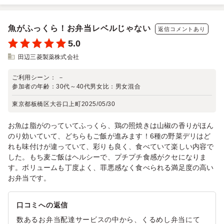
魚がふっくら！お弁当レベルじゃない
返信コメントあり
5.0
田辺三菱製薬株式会社
ご利用シーン：
－
参加者の年齢：
30代～40代
男女比：
男女混合
東京都板橋区大谷口上町
2025/05/30
お魚は脂がのっていてふっくら、鶏の照焼きは山椒の香りがほん
のり効いていて、どちらもご飯が進みます！6種の野菜デリはど
れも味付けが違っていて、彩りも良く、食べていて楽しい内容で
した。もち麦ご飯はヘルシーで、プチプチ食感がクセになりま
す。ボリュームも丁度よく、罪悪感なく食べられる満足度の高い
お弁当です。
口コミへの返信
数あるお弁当配達サービスの中から、くるめし弁当にて