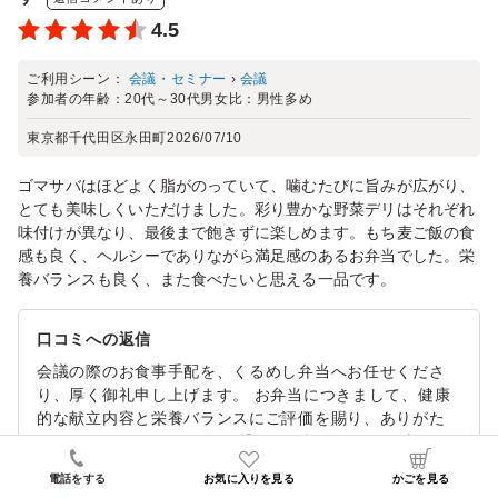
4.5
ご利用シーン：
会議・セミナー
›
会議
参加者の年齢：
20代～30代
男女比：
男性多め
東京都千代田区永田町
2026/07/10
ゴマサバはほどよく脂がのっていて、噛むたびに旨みが広がり、
とても美味しくいただけました。彩り豊かな野菜デリはそれぞれ
味付けが異なり、最後まで飽きずに楽しめます。もち麦ご飯の食
感も良く、ヘルシーでありながら満足感のあるお弁当でした。栄
養バランスも良く、また食べたいと思える一品です。
口コミへの返信
会議の際のお食事手配を、くるめし弁当へお任せくださ
り、厚く御礼申し上げます。 お弁当につきまして、健康
的な献立内容と栄養バランスにご評価を賜り、ありがた
い限りでございます。 次に繋がるご提供ができ、喜びの
気持ちでいっぱいです。 「高知県四万十市産ゴマサバの
電話をする
お気に入りを見る
かごを見る
塩焼きと彩り野菜デリプレート」は、ちょうどよいお味