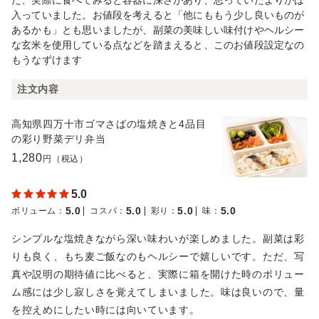
入っていました。お値段を考えると「他にももう少し良いものが
あるかも」とも思いましたが、副菜の美味しい味付けやヘルシー
な玄米を使用している点などを踏まえると、このお値段設定なの
もうなずけます
注文内容
高知県四万十市ゴマさばの塩焼きと4品目
の彩り野菜デリ弁当
1,280
円（税込）
5.0
5.0
5.0
5.0
5.0
ボリューム
：
コスパ
：
彩り
：
味
：
シンプルな塩焼きながら深い味わいが楽しめました。副菜は彩
りも良く、もち麦ご飯なのもヘルシーで嬉しいです。ただ、写
真や説明の期待値に比べると、実際に箱を開けた時のボリュー
ム感には少し寂しさを覚えてしまいました。味は良いので、量
を控えめにしたい時には向いています。