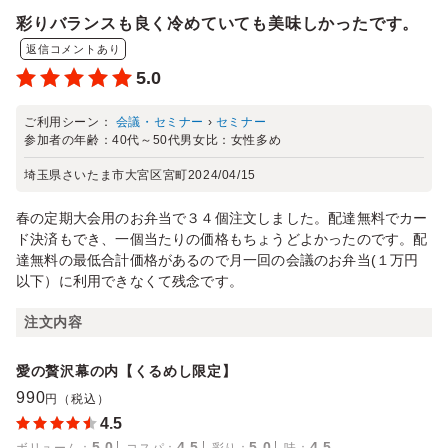
彩りバランスも良く冷めていても美味しかったです。
返信コメントあり
5.0
ご利用シーン：
会議・セミナー
›
セミナー
参加者の年齢：
40代～50代
男女比：
女性多め
埼玉県さいたま市大宮区宮町
2024/04/15
春の定期大会用のお弁当で３４個注文しました。配達無料でカー
ド決済もでき、一個当たりの価格もちょうどよかったのです。配
達無料の最低合計価格があるので月一回の会議のお弁当(１万円
以下）に利用できなくて残念です。
注文内容
愛の贅沢幕の内【くるめし限定】
990
円（税込）
4.5
5.0
4.5
5.0
4.5
ボリューム
：
コスパ
：
彩り
：
味
：