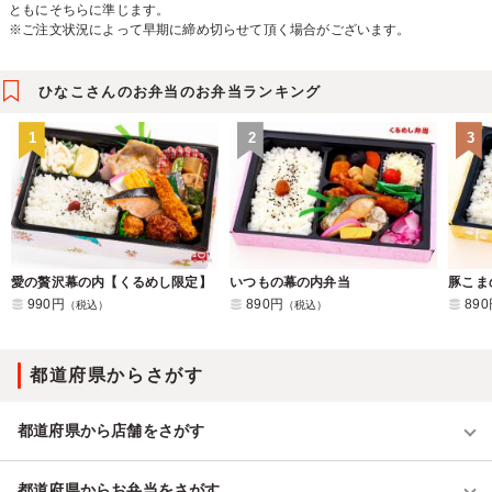
ともにそちらに準じます。
※ご注文状況によって早期に締め切らせて頂く場合がございます。
ひなこさんのお弁当のお弁当ランキング
1
2
3
愛の贅沢幕の内【くるめし限定】
いつもの幕の内弁当
豚こま
990円
890円
89
（税込）
（税込）
都道府県からさがす
都道府県から店舗をさがす
都道府県からお弁当をさがす