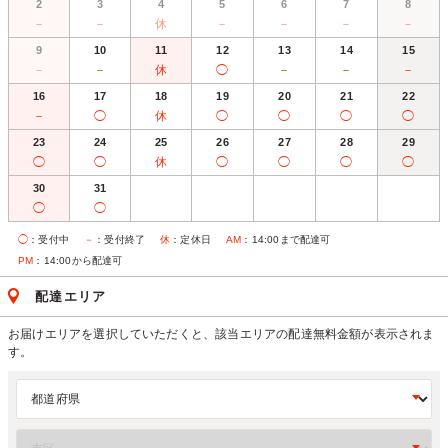
2
3
4
5
6
7
8
－
－
休
－
－
－
－
9
10
11
12
13
14
15
－
－
休
◯
－
－
－
16
17
18
19
20
21
22
－
◯
休
◯
◯
◯
◯
23
24
25
26
27
28
29
◯
◯
休
◯
◯
◯
◯
30
31
◯
◯
◯
：受付中
－
：受付終了
休
：定休日
AM
：14:00まで配達可
PM
：14:00から配達可
配達エリア
お届けエリアを選択していただくと、該当エリアの配達無料金額が表示されま
す。