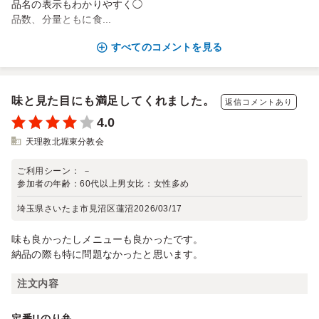
品名の表示もわかりやすく◯
品数、分量ともに食...
すべてのコメントを見る
味と見た目にも満足してくれました。
返信コメントあり
4.0
天理教北堀東分教会
ご利用シーン：
－
参加者の年齢：
60代以上
男女比：
女性多め
埼玉県さいたま市見沼区蓮沼
2026/03/17
味も良かったしメニューも良かったです。
納品の際も特に問題なかったと思います。
注文内容
定番!!のり弁