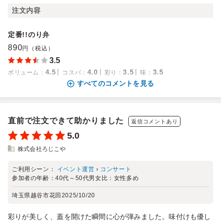
注文内容
定番!!のり弁
890
円（税込）
3.5
4.5
4.0
3.5
3.5
ボリューム
：
コスパ
：
彩り
：
味
：
すべてのコメントを見る
直前で注文できて助かりました
返信コメントあり
5.0
株式会社ろじこや
ご利用シーン：
イベント運営
›
コンサート
参加者の年齢：
40代～50代
男女比：
女性多め
埼玉県越谷市花田
2025/10/20
彩りが美しく、蓋を開けた瞬間に心が弾みました。味付けも優し