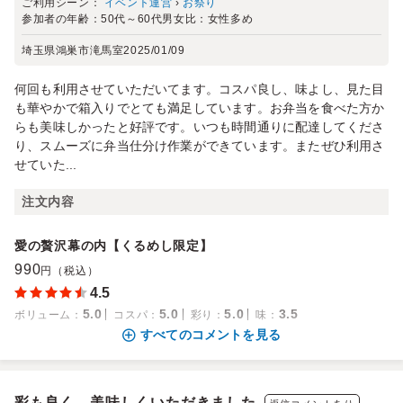
ご利用シーン：
イベント運営
›
お祭り
参加者の年齢：
50代～60代
男女比：
女性多め
埼玉県鴻巣市滝馬室
2025/01/09
何回も利用させていただいてます。コスパ良し、味よし、見た目
も華やかで箱入りでとても満足しています。お弁当を食べた方か
らも美味しかったと好評です。いつも時間通りに配達してくださ
り、スムーズに弁当仕分け作業ができています。またぜひ利用さ
せていた...
注文内容
愛の贅沢幕の内【くるめし限定】
990
円（税込）
4.5
5.0
5.0
5.0
3.5
ボリューム
：
コスパ
：
彩り
：
味
：
すべてのコメントを見る
彩も良く、美味しくいただきました