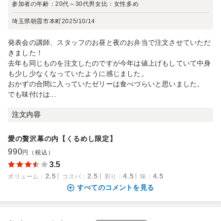
参加者の年齢：
20代～30代
男女比：
女性多め
埼玉県朝霞市本町
2025/10/14
発表会の講師、スタッフのお昼と夜のお弁当で注文させていただ
きました！
去年も同じものを注文したのですが今年は値上げもしていて中身
も少し少なくなっていたように感じました。
おかずの合間に入っていたゼリーは食べづらいと思いました。
でも味付けは...
注文内容
愛の贅沢幕の内【くるめし限定】
990
円（税込）
3.5
2.5
2.5
4.5
4.5
ボリューム
：
コスパ
：
彩り
：
味
：
すべてのコメントを見る