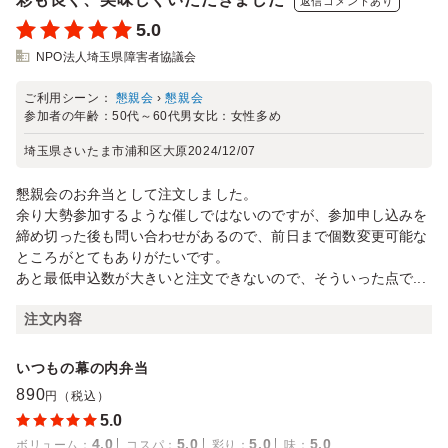
返信コメントあり
5.0
NPO法人埼玉県障害者協議会
ご利用シーン：
懇親会
›
懇親会
参加者の年齢：
50代～60代
男女比：
女性多め
埼玉県さいたま市浦和区大原
2024/12/07
懇親会のお弁当として注文しました。
余り大勢参加するような催しではないのですが、参加申し込みを
締め切った後も問い合わせがあるので、前日まで個数変更可能な
ところがとてもありがたいです。
あと最低申込数が大きいと注文できないので、そういった点で...
注文内容
いつもの幕の内弁当
890
円（税込）
5.0
4.0
5.0
5.0
5.0
ボリューム
：
コスパ
：
彩り
：
味
：