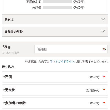
不満(0.5-1)
0%(1件)
未評価
0%(0件)
男女比
参加者の年齢
59
件
1～
20
件を表示
※投稿頂いた内容は
口コミガイドライン
に基づき表示をしています。
絞り込み
評価
男女比
参加者の年齢