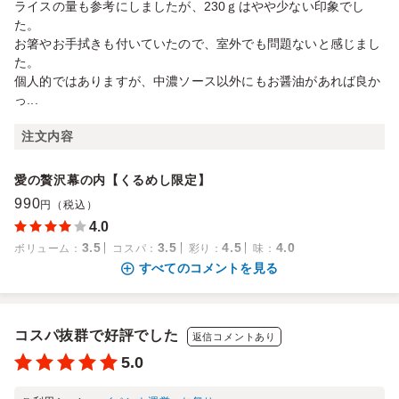
ライスの量も参考にしましたが、230ｇはやや少ない印象でし
た。
お箸やお手拭きも付いていたので、室外でも問題ないと感じまし
た。
個人的ではありますが、中濃ソース以外にもお醤油があれば良か
っ...
注文内容
愛の贅沢幕の内【くるめし限定】
990
円（税込）
4.0
3.5
3.5
4.5
4.0
ボリューム
：
コスパ
：
彩り
：
味
：
すべてのコメントを見る
コスパ抜群で好評でした
返信コメントあり
5.0