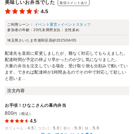
美味しいお弁当でした
返信コメントあり
4.5
ご利用シーン：
イベント運営
›
イベントスタッフ
参加者の年齢：
20代未満
男女比：
女性多め
埼玉県さいたま市浦和区高砂
2025/04/05
配達先を直前に変更しましたが、難なく対応してもらえました。
配達時間が予定の枠より早かったのが少し気になりました。
大量の弁当を注文している場合、受け取り側も分刻みで動いてい
ます。できれば配達枠が1時間あるのでその中で対応して欲しい
と思いま...
注文内容
お手頃！ひなこさんの幕内弁当
800
円（税込）
4.5
4.5
5.0
5.0
5.0
ボリューム
：
コスパ
：
彩り
：
味
：