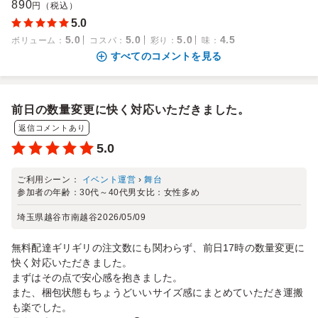
890
円（税込）
5.0
5.0
5.0
5.0
4.5
ボリューム
：
コスパ
：
彩り
：
味
：
すべてのコメントを見る
前日の数量変更に快く対応いただきました。
返信コメントあり
5.0
ご利用シーン：
イベント運営
›
舞台
参加者の年齢：
30代～40代
男女比：
女性多め
埼玉県越谷市南越谷
2026/05/09
無料配達ギリギリの注文数にも関わらず、前日17時の数量変更に
快く対応いただきました。
まずはその点で安心感を抱きました。
また、梱包状態もちょうどいいサイズ感にまとめていただき運搬
も楽でした。