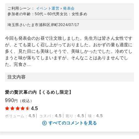
ご利用シーン：
イベント運営
›
発表会
参加者の年齢：
50代～60代
男女比：
女性多め
埼玉県さいたま市浦和区岸町
2024/07/17
今回も発表会のお昼で注文致しました。先生方は皆さん女性です
が、とても楽しく召し上がっておりました。おかずの量も適度に
多く、見た目にも美味しそうで、美味しかったでした。冷めてし
まうと味が落ちてしまいますが、そんなことはありませんでし
た。完食さ...
注文内容
愛の贅沢幕の内【くるめし限定】
990
円（税込）
4.5
4.5
4.5
4.5
4.5
ボリューム
：
コスパ
：
彩り
：
味
：
すべてのコメントを見る