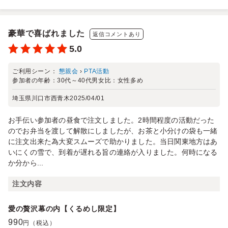
豪華で喜ばれました
返信コメントあり
5.0
ご利用シーン：
懇親会
›
PTA活動
参加者の年齢：
30代～40代
男女比：
女性多め
埼玉県川口市西青木
2025/04/01
お手伝い参加者の昼食で注文しました。2時間程度の活動だった
のでお弁当を渡して解散にしましたが、お茶と小分けの袋も一緒
に注文出来た為大変スムーズで助かりました。当日関東地方はあ
いにくの雪で、到着が遅れる旨の連絡が入りました。何時になる
か分から...
注文内容
愛の贅沢幕の内【くるめし限定】
990
円（税込）