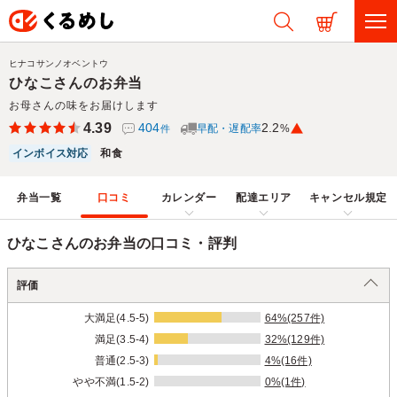
ヒナコサンノオベントウ
ひなこさんのお弁当
お母さんの味をお届けします
4.39
404
2.2
早配・遅配率
%
件
インボイス対応
和食
弁当一覧
口コミ
カレンダー
配達エリア
キャンセル規定
ひなこさんのお弁当の口コミ・評判
評価
大満足(4.5-5)
64%(257件)
満足(3.5-4)
32%(129件)
普通(2.5-3)
4%(16件)
やや不満(1.5-2)
0%(1件)