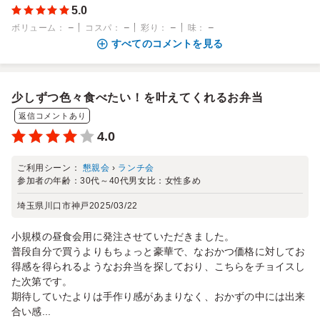
5.0
－
－
－
－
ボリューム
：
コスパ
：
彩り
：
味
：
すべてのコメントを見る
少しずつ色々食べたい！を叶えてくれるお弁当
返信コメントあり
4.0
ご利用シーン：
懇親会
›
ランチ会
参加者の年齢：
30代～40代
男女比：
女性多め
埼玉県川口市神戸
2025/03/22
小規模の昼食会用に発注させていただきました。
普段自分で買うよりもちょっと豪華で、なおかつ価格に対してお
得感を得られるようなお弁当を探しており、こちらをチョイスし
た次第です。
期待していたよりは手作り感があまりなく、おかずの中には出来
合い感...