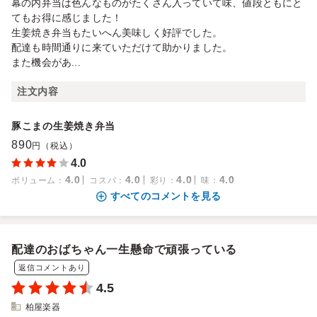
幕の内弁当は色んなものがたくさん入っていて味、値段ともにと
てもお得に感じました！
生姜焼き弁当もたいへん美味しく好評でした。
配達も時間通りに来ていただけて助かりました。
また機会があ...
注文内容
豚こまの生姜焼き弁当
890
円（税込）
4.0
4.0
4.0
4.0
4.0
ボリューム
：
コスパ
：
彩り
：
味
：
すべてのコメントを見る
配達のおばちゃん一生懸命で頑張っている
返信コメントあり
4.5
柏屋楽器