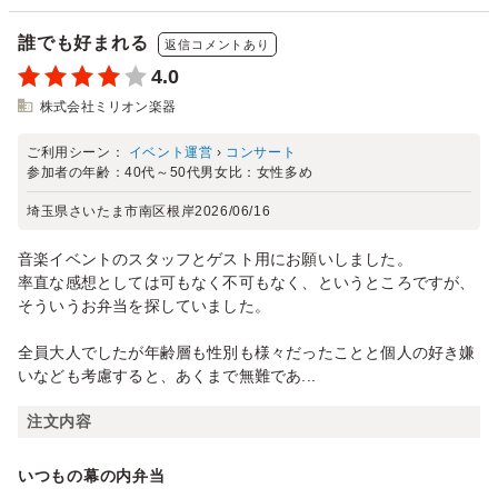
誰でも好まれる
返信コメントあり
4.0
株式会社ミリオン楽器
ご利用シーン：
イベント運営
›
コンサート
参加者の年齢：
40代～50代
男女比：
女性多め
埼玉県さいたま市南区根岸
2026/06/16
音楽イベントのスタッフとゲスト用にお願いしました。
率直な感想としては可もなく不可もなく、というところですが、
そういうお弁当を探していました。
全員大人でしたが年齢層も性別も様々だったことと個人の好き嫌
いなども考慮すると、あくまで無難であ...
注文内容
いつもの幕の内弁当