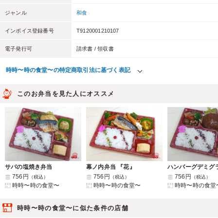
ジャンル
和食
インボイス登録番号
T9120001210107
電子発行可
請求書 / 領収書
時時〜時の食堂〜の特定商取引法に基づく表記
このお弁当を見た人にオススメ
サバの塩焼き弁当
幕ノ内弁当 『花』
756円
756円
756円
（税込）
（税込）
（税込）
時時〜時の食堂〜
時時〜時の食堂〜
時時〜時の食堂
時時〜時の食堂〜に似た条件の店舗