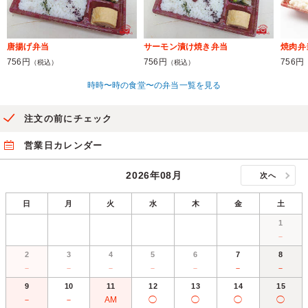
唐揚げ弁当
サーモン漬け焼き弁当
焼肉弁
756円
756円
756円
（税込）
（税込）
時時〜時の食堂〜の弁当一覧を見る
注文の前にチェック
営業日カレンダー
2026年08月
次へ
日
月
火
水
木
金
土
1
－
2
3
4
5
6
7
8
－
－
－
－
－
－
－
9
10
11
12
13
14
15
－
－
AM
◯
◯
◯
◯