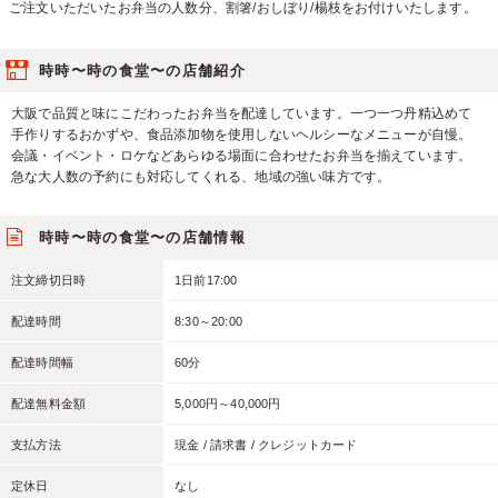
ご注文いただいたお弁当の人数分、割箸/おしぼり/楊枝をお付けいたします。
時時〜時の食堂〜の店舗紹介
大阪で品質と味にこだわったお弁当を配達しています。一つ一つ丹精込めて
手作りするおかずや、食品添加物を使用しないヘルシーなメニューが自慢。
会議・イベント・ロケなどあらゆる場面に合わせたお弁当を揃えています。
急な大人数の予約にも対応してくれる、地域の強い味方です。
時時〜時の食堂〜の店舗情報
注文締切日時
1日前17:00
配達時間
8:30～20:00
配達時間幅
60分
配達無料金額
5,000円～40,000円
支払方法
現金 / 請求書 / クレジットカード
定休日
なし