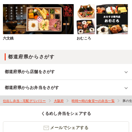
六文銭
おむころ
都道府県からさがす
都道府県から店舗をさがす
都道府県からお弁当をさがす
仕出し弁当・宅配デリバリー
大阪府
時時〜時の食堂〜の弁当一覧
豚の
くるめし弁当をシェアする
メールでシェアする