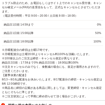
トラブル防止のため、お電話もしくはサイト上でのキャンセル受付後、キャン
セル確定メール(FAX)の送受信をもって、正式なキャンセルとさせていただき
ます。
（電話受付時間：平日 9:00～20:00 / 土日祝 9:00～18:00）
納品日1日前 14:59まで
0%
納品日1日前 15:00以降
50%
納品日1日前 18:00以降
100%
※月曜配達分の締切は土曜17時です。
※月曜配達分は土曜20:00よりキャンセル料100%を頂戴いたします。
※100食以上のご注文は締切・キャンセル規定が異なります。
納品日2日前：17:59まで0% 納品日2日前：18:00以降100%
※注文キャンセルのみでなく、食数減の場合にも、規定が適用されますので、
ご注意くださいませ。
【夏季休業の配達】
8/13～8/16は配達をお休みいたします。8/17配達分の締切・キャンセル規定は
8/6 12:00締切です。
※商品名に締切の記載がある商品に関しましては、変更締切・キャンセル規定
ともにそちらに準じます。
※ご注文状況によって早期に締め切らせて頂く場合がございます。