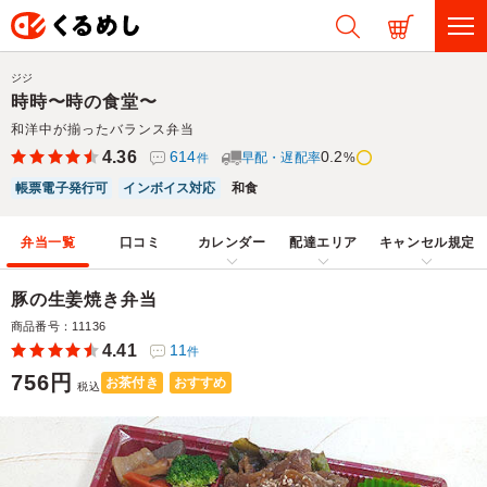
ジジ
時時〜時の食堂〜
和洋中が揃ったバランス弁当
4.36
614
0.2
早配・遅配率
%
件
帳票電子発行可
インボイス対応
和食
弁当一覧
口コミ
カレンダー
配達エリア
キャンセル規定
豚の生姜焼き弁当
商品番号：11136
4.41
11
件
756円
お茶付き
おすすめ
税込