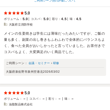
ご利用シーン別の評価について
5.0
5.0
5.0
4.5
4.5
ボリューム
：
コスパ
：
彩り
：
味
：
大阪府立消防学校
メインの生姜焼きは学生には薄味だったみたいですが、ご飯の
量も多く、副菜の出し巻きもふわふわで全体的にバランスもよ
く、食べた全員がおいしかったと言っていました。お茶付きで
コスパもよく、大変満足のいく商品でした。
ご利用シーン：
会議・セミナー
›
研修
大阪府泉佐野市泉州空港北
2026/03/02
5.0
－
－
－
－
ボリューム
：
コスパ
：
彩り
：
味
：
油脂製品株式会社