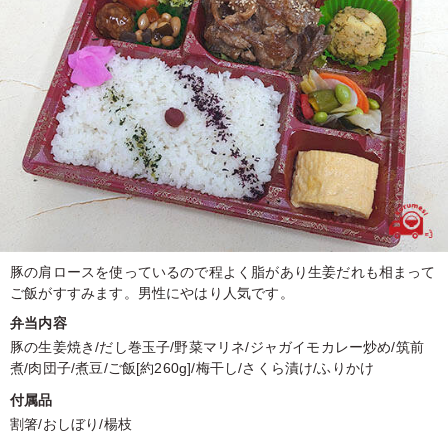
豚の肩ロースを使っているので程よく脂があり生姜だれも相まって
ご飯がすすみます。男性にやはり人気です。
弁当内容
豚の生姜焼き/だし巻玉子/野菜マリネ/ジャガイモカレー炒め/筑前
煮/肉団子/煮豆/ご飯[約260g]/梅干し/さくら漬け/ふりかけ
付属品
割箸/おしぼり/楊枝