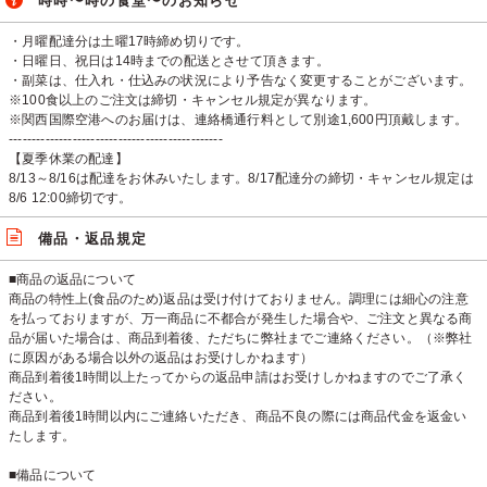
時時〜時の食堂〜のお知らせ
・月曜配達分は土曜17時締め切りです。
・日曜日、祝日は14時までの配送とさせて頂きます。
・副菜は、仕入れ・仕込みの状況により予告なく変更することがございます。
※100食以上のご注文は締切・キャンセル規定が異なります。
※関西国際空港へのお届けは、連絡橋通行料として別途1,600円頂戴します。
-----------------------------------------------
【夏季休業の配達】
8/13～8/16は配達をお休みいたします。8/17配達分の締切・キャンセル規定は
8/6 12:00締切です。
備品・返品規定
■商品の返品について
商品の特性上(食品のため)返品は受け付けておりません。調理には細心の注意
を払っておりますが、万一商品に不都合が発生した場合や、ご注文と異なる商
品が届いた場合は、商品到着後、ただちに弊社までご連絡ください。（※弊社
に原因がある場合以外の返品はお受けしかねます）
商品到着後1時間以上たってからの返品申請はお受けしかねますのでご了承く
ださい。
商品到着後1時間以内にご連絡いただき、商品不良の際には商品代金を返金い
たします。
■備品について