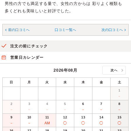
男性の方でも満足する量で、女性の方からは 彩りよく種類も
多くどれも美味しいと好評でした。
前の口コミへ
口コミ一覧へ
次の口コミへ
注文の前にチェック
営業日カレンダー
2026年08月
次へ
日
月
火
水
木
金
土
1
－
2
3
4
5
6
7
8
－
－
－
－
－
－
－
9
10
11
12
13
14
15
－
－
AM
◯
◯
◯
◯
16
17
18
19
20
21
22