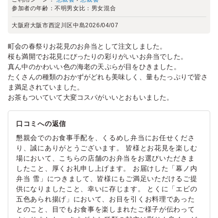
参加者の年齢：
不明
男女比：
男女混合
大阪府大阪市西淀川区中島
2026/04/07
町会の春祭りお花見のお弁当として注文しました。
桜も満開でお花見にぴったりの彩りがいいお弁当でした。
真ん中のかわいい色の海老の天ぷらが目をひきました。
たくさんの種類のおかずがどれも美味しく、量もたっぷりで皆さ
ま満足されていました。
お茶もついていて大変コスパがいいとおもいました。
口コミへの返信
懇親会でのお食事手配を、くるめし弁当にお任せくださ
り、誠にありがとうございます。 皆様とお花見を楽しむ
場において、こちらの店舗のお弁当をお選びいただきま
したこと、厚くお礼申し上げます。 お届けした「幕ノ内
弁当 雪」につきまして、皆様にもご満足いただけるご提
供になりましたこと、幸いに存じます。 とくに「エビの
五色あられ揚げ」において、お目を引くお料理であった
とのこと、目でもお食事を楽しまれたご様子が伝わって