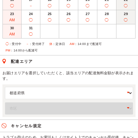
◯
－
◯
◯
◯
◯
◯
23
24
25
26
27
28
29
AM
◯
◯
◯
◯
◯
◯
30
31
AM
◯
◯
：受付中
－
：受付終了
休
：定休日
AM
：14:00まで配達可
PM
：14:00から配達可
配達エリア
お届けエリアを選択していただくと、該当エリアの配達無料金額が表示されま
す。
キャンセル規定
トラブル防止のため、お電話もしくはサイト上でのキャンセル受付後、キャン