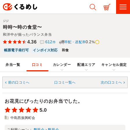
ジジ
時時〜時の食堂〜
和洋中が揃ったバランス弁当
4.36
612
0.2
早配・遅配率
%
件
帳票電子発行可
インボイス対応
和食
弁当一覧
口コミ
カレンダー
配達エリア
キャンセル規定
前の口コミへ
口コミ一覧へ
次の口コミへ
お花見にぴったりのお弁当でした。
5.0
中島西振興町会
ご利用シーン：
懇親会
›
懇親会