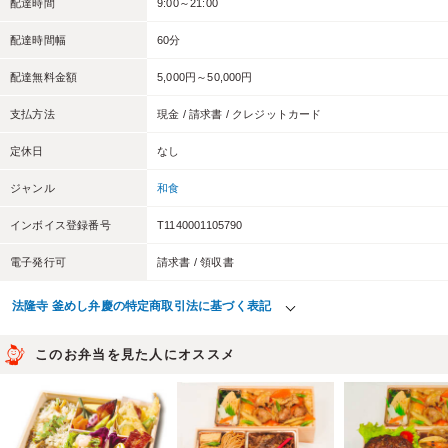
配達時間
9:00～21:00
配達時間幅
60分
配達無料金額
5,000円～50,000円
支払方法
現金 / 請求書 / クレジットカード
定休日
なし
ジャンル
和食
インボイス登録番号
T1140001105790
電子発行可
請求書 / 領収書
法隆寺 釜めし弁慶の特定商取引法に基づく表記
このお弁当を見た人にオススメ