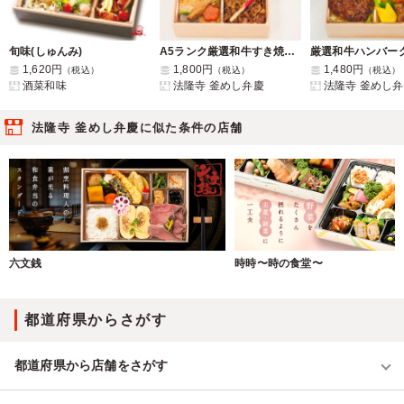
旬味(しゅんみ)
A5ランク厳選和牛すき焼きと地鶏の五目飯二段御膳
1,620円
1,800円
1,480円
（税込）
（税込）
（税込）
酒菜和味
法隆寺 釜めし弁慶
法隆寺 釜めし
法隆寺 釜めし弁慶に似た条件の店舗
六文銭
時時〜時の食堂〜
都道府県からさがす
都道府県から店舗をさがす