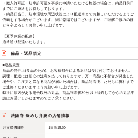
・搬入許可証・駐車許可証を事前に申請いただける施設の場合は、納品日前日
までにご連絡をお待ちしております。
・納品日当日、駐車環境や周辺状況により配送車までお越しいただけるようご
依頼をする場合がございます。誠に恐縮ではございますが、ご理解ご協力のほ
ど何卒よろしくお願い申し上げます。
-----------------------------------------------
【夏季休業の配達】
通常通り配達いたします。
備品・返品規定
■返品規定
商品の特性上(食品のため)、お客様都合による返品は受け付けておりません。
調理・配達には細心の注意を払っておりますが、万一商品に不都合が発生した
場合や、ご注文と異なる商品が届いた場合は、商品到着後、ただちに弊社まで
ご連絡くださいますようお願い申し上げます。
弊社に原因がある場合以外の返品、商品到着後30分以上経過してからの返品申
請はお受けしかねますのでご了承ください。
法隆寺 釜めし弁慶の店舗情報
注文締切日時
1日前15:00