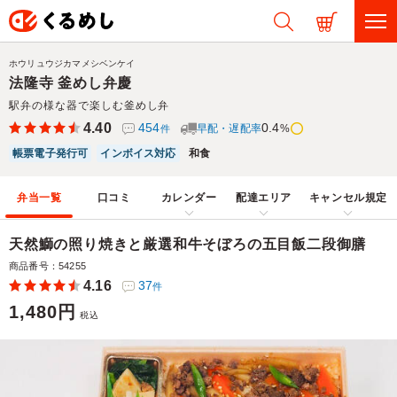
ホウリュウジカマメシベンケイ
法隆寺 釜めし弁慶
駅弁の様な器で楽しむ釜めし弁
4.40
454
0.4
早配・遅配率
%
件
帳票電子発行可
インボイス対応
和食
弁当一覧
口コミ
カレンダー
配達エリア
キャンセル規定
天然鰤の照り焼きと厳選和牛そぼろの五目飯二段御膳
商品番号：54255
4.16
37
件
1,480円
税込