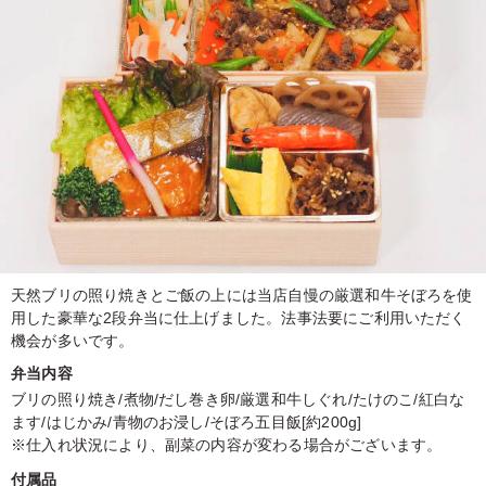
天然ブリの照り焼きとご飯の上には当店自慢の厳選和牛そぼろを使
用した豪華な2段弁当に仕上げました。法事法要にご利用いただく
機会が多いです。
弁当内容
ブリの照り焼き/煮物/だし巻き卵/厳選和牛しぐれ/たけのこ/紅白な
ます/はじかみ/青物のお浸し/そぼろ五目飯[約200g]
※仕入れ状況により、副菜の内容が変わる場合がございます。
付属品