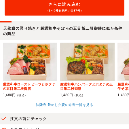
さらに読み込む
（1～
5
件を表示 / 全37件）
天然鰤の照り焼きと厳選和牛そぼろの五目飯二段御膳に似た条件
の商品
厳選和牛ローストビーフとホタテ
厳選和牛ハンバーグとホタテの五
厳選和
の五目飯二段御膳
目飯二段御膳
牛そぼ
1,480円
1,480円
1,480
（税込）
（税込）
法隆寺 釜めし弁慶の弁当一覧を見る
注文の前にチェック