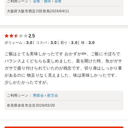
ご利用シーン：
会食・接待
›
会食
大阪府大阪市西淀川区歌島
2026/04/11
2.5
3.0
3.0
3.0
3.0
ボリューム
：
コスパ
：
彩り
：
味
：
ご飯はとても美味しかったです おかずが🐟、ご飯にそぼろで
バランスよくどちらも楽しめました、蓋を開けた時、魚がガサ
ガサで盛り付けられていたのが残念です、切り身はしっかり量
があるのに 物足りなく見えました、味は美味しかったです、
少しかたかったですが。
ご利用シーン：
懇親会
›
慰労会
奈良県奈良市左京
2026/03/20