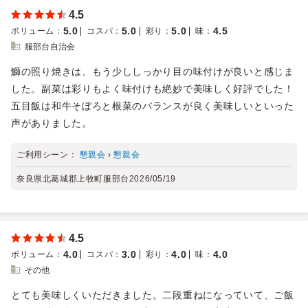
4.5
5.0
5.0
5.0
4.5
ボリューム
：
コスパ
：
彩り
：
味
：
服部台自治会
鰤の照り焼きは、もう少ししっかり目の味付けが良いと感じま
した。副菜は彩りもよく味付けも絶妙で美味しく好評でした！
五目飯は和牛そぼろと根菜のバランスが良く美味しいといった
声がありました。
ご利用シーン：
懇親会
›
懇親会
奈良県北葛城郡上牧町服部台
2026/05/19
4.5
4.0
3.0
4.0
4.0
ボリューム
：
コスパ
：
彩り
：
味
：
その他
とても美味しくいただきました。二段重ねになっていて、ご飯