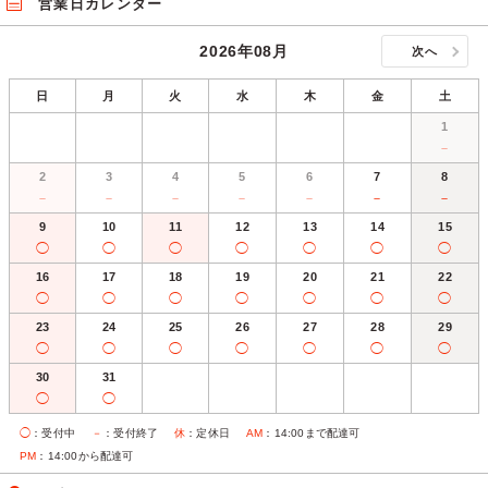
営業日カレンダー
2026年08月
次へ
日
月
火
水
木
金
土
1
－
2
3
4
5
6
7
8
－
－
－
－
－
－
－
9
10
11
12
13
14
15
◯
◯
◯
◯
◯
◯
◯
16
17
18
19
20
21
22
◯
◯
◯
◯
◯
◯
◯
23
24
25
26
27
28
29
◯
◯
◯
◯
◯
◯
◯
30
31
◯
◯
◯
：受付中
－
：受付終了
休
：定休日
AM
：14:00まで配達可
PM
：14:00から配達可