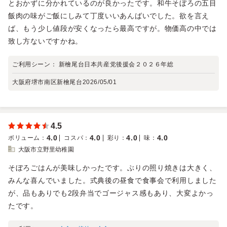
とおかずに分かれているのが良かったです。和牛そぼろの五目
飯肉の味がご飯にしみて丁度いいあんばいでした。欲を言え
ば、もう少し値段が安くなったら最高ですが。物価高の中では
致し方ないですかね。
ご利用シーン：
新檜尾台日本共産党後援会２０２６年総
大阪府堺市南区新檜尾台
2026/05/01
4.5
4.0
4.0
4.0
4.0
ボリューム
：
コスパ
：
彩り
：
味
：
大阪市立野里幼稚園
そぼろごはんが美味しかったです。ぶりの照り焼きは大きく、
みんな喜んでいました。式典後の昼食で食事会で利用しました
が、品もありでも2段弁当でゴージャス感もあり、大変よかっ
たです。