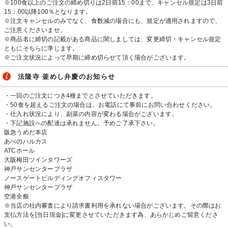
※100食以上のご注文の締め切りは2日前15：00まで、キャンセル規定は3日前
15：00以降100％となります。
※注文キャンセルのみでなく、食数減の場合にも、規定が適用されますので、
ご注意くださいませ。
※商品名に締切の記載がある商品に関しましては、変更締切・キャンセル規定
ともにそちらに準じます。
※ご注文状況によって早期に締め切らせて頂く場合がございます。
法隆寺 釜めし弁慶のお知らせ
・一回のご注文につき4種までとさせていただきます。
・50食を超えるご注文の場合は、お電話にて事前にお問い合わせください。
・仕入れ状況により、副菜の内容が変わる場合がございます。
・下記施設への配達は承れません。予めご了承下さい。
阪急うめだ本店
あべのハルカス
ATCホール
大阪梅田ツインタワーズ
神戸サンセンタープラザ
ノースゲートビルディングオフィスタワー
神戸サンセンタープラザ
空港全般
※当店の社内審査により請求書利用を承れない場合がございます。その際はお
支払方法を[当日現金]に変更させていただきます為、あらかじめご留意くださ
い。