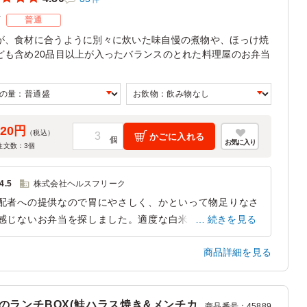
ズ
普通
が、食材に合うように別々に炊いた味自慢の煮物や、ほっけ焼
ども含め20品目以上が入ったバランスのとれた料理屋のお弁当
。
620円
（税込）
かごに入れる
お気に入り
注文数：
3
個
4.5
株式会社ヘルスフリーク
配者への提供なので胃にやさしく、かといって物足りなさ
感じないお弁当を探しました。適度な白米にメインは魚、
続きを見る
団子やシュウマイといったボリュームあるものも適量配置
商品詳細を見る
れ万人受けする鉄板弁当として困ったときは今後も選択し
す
東京都千代田区紀尾井町
2026/05/19
のランチBOX(鮭ハラス焼き&メンチカ
商品番号
：
45889