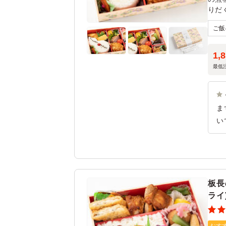
りだ
1,
最低
ま
い
の
合
美
し
板長
問
ライ
少
通
で