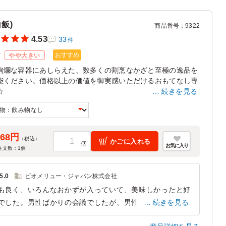
東京都豊島区南長崎
2025/03/25
白飯)
商品番号
：
9322
4.53
33
件
おすすめ
ズ
やや大きい
絢爛な容器にあしらえた、数多くの割烹なかざと至極の逸品を
能ください。価格以上の価値を御実感いただけるおもてなし専
☆
続きを見る
飯の大盛はできません。
268円
（税込）
かごに入れる
お気に入り
注文数：
1
個
5.0
ビオメリュー・ジャパン株式会社
も良く、いろんなおかずが入っていて、美味しかったと好
でした。男性ばかりの会議でしたが、男性でも満足するボ
続きを見る
ュームだったようです。海外からの参加者にも美味しかっ