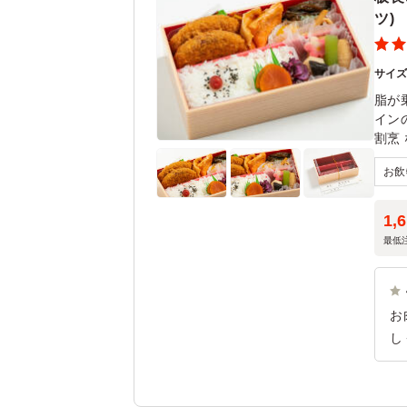
ツ)
サイ
脂が
イン
割烹
くだ
※3
は、
1,
最低
お
し
て
た
好