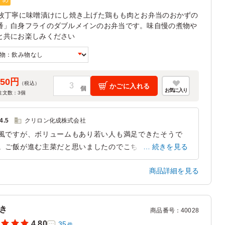
すめ
東京都文京区本郷
2025/09/27
1枚丁寧に味噌漬けにし焼き上げた鶏もも肉とお弁当のおかずの
番」白身フライのダブルメインのお弁当です。味自慢の煮物や
と共にお楽しみください
350円
（税込）
かごに入れる
お気に入り
注文数：
3
個
4.5
クリロン化成株式会社
風ですが、ボリュームもあり若い人も満足できたそうで
。ご飯が進む主菜だと思いましたのでこちらを選びまし
続きを見る
。機会があれば自分が参加する際もお願いしたいと思いま
商品詳細を見る
。
東京都江東区有明
2026/06/25
き
商品番号
：
40028
4.80
35
件