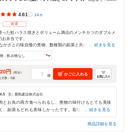
4.61
14
件
ズ
普通
乗った鮭ハラス焼きとボリューム満点のメンチカツのダブルメ
のお弁当です。
 なかざとの味自慢の煮物、数種類の副菜と共にお召し上がり
続きを見る
さい。
食未満でのご注文をご希望の場合(大盛りを3食未満の場合も)
お電話にてご注文ください。
620円
（税込）
かごに入れる
お気に入り
注文数：
3
個
4.5
鹿島建設株式会社
肉とお魚の両方食べられるし、煮物の味付けもとても美味
く、副菜もどれも美味しかったです。彩りもよく考えられ
続きを見る
おり、蕗の緑がいいコントラストになっていて、全体の見
商品詳細を見る
目にに与える影響が大きいです。ハラスも脂が乗っていて
評でした。