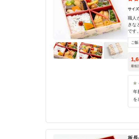
サイ
職人
きな
です
1,
最低
年
を
肉
さ
ま
板長