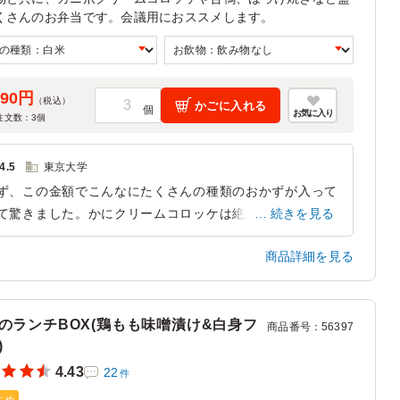
くさんのお弁当です。会議用におススメします。
890円
（税込）
かごに入れる
お気に入り
注文数：
3
個
4.5
東京大学
ず、この金額でこんなにたくさんの種類のおかずが入って
て驚きました。かにクリームコロッケは絶品で、お弁当な
続きを見る
に衣がサクサクして中身のカニクリームは美味しく、また
商品詳細を見る
鴨辛子風味はお弁当には珍しいのではないかと思いながら
味しくいただきました。たまたま役員だけのテーブルで召
上がっていた方が、これは役員用の特別なお弁当か？と質
のランチBOX(鶏もも味噌漬け&白身フ
されるくらい豪華でした。ただ、男性には少しご飯の量が
商品番号
：
56397
)
なかったようです。ひょうたんの形も可愛いのですが、普
に四角くご飯を盛り付けていただいた方がたくさん入るの
4.43
22
件
はないかなと思いました。