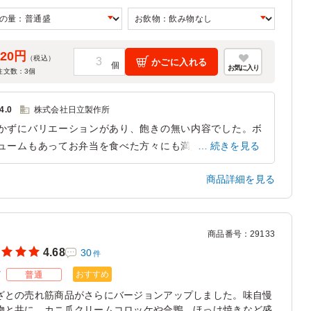
めします。
620円
（税込）
かごに入れる
お気に入り
注文数：
3
個
4.0
株式会社日立製作所
かずにバリエーションがあり、飽きの無い内容でした。ボ
ュームもあってお弁当を食べた方々にも満足いただいたと
続きを見る
います。ただ、、、シュウマイ用に添えられていたお醤油
商品詳細を見る
量が一個のシュウマイに対して多いようにも感じました。
魚の形をした醤油入れくらいでちょうどよいかも、と昭和
発想ですが、そう思いました。
商品番号
：
29133
東京都品川区南大井
2025/02/25
4.68
30
件
おすすめ
ズ
普通
ざとの売れ筋商品がさらにバージョンアップしました。味自慢
物と共に、カニ爪クリームコロッケや合鴨、ほっけ焼きなど盛