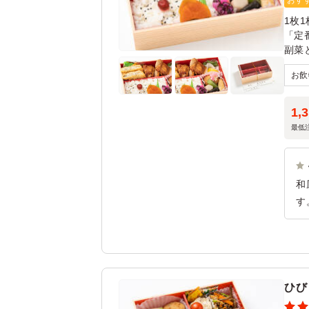
おす
1枚
「定
副菜
1,
最低
和
す
た
す
ひび