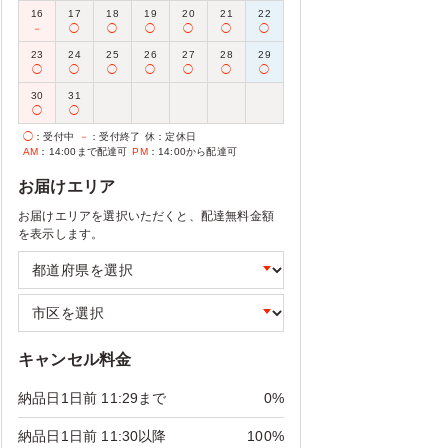
16
17
18
19
20
21
22
－
◯
◯
◯
◯
◯
◯
23
24
25
26
27
28
29
◯
◯
◯
◯
◯
◯
◯
30
31
◯
◯
◯
：受付中
－
：受付終了
休
：定休日
AM
：14:00まで配達可
PM
：14:00から配達可
お届けエリア
お届けエリアを選択いただくと、配達無料金額
を表示します。
キャンセル料金
納品日1日前 11:29まで
0%
納品日1日前 11:30以降
100%