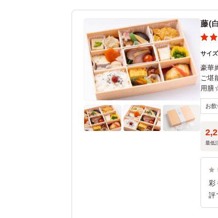
藤(
サイ
豪華
ご堪
用膳
※ご
2,
最低
彩
評
リ