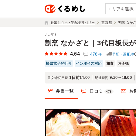
エリアを選択
仕出し弁当・宅配デリバリー
東京都
割烹 なか
ナカザト
割烹 なかざと｜3代目板長
4.64
478
早配・遅配率
件
帳票電子発行可
インボイス対応
和食
お子様
1日前14:00
9:30～19:00
注文締切日時
配達時間
弁当一覧
口コミ
お
478