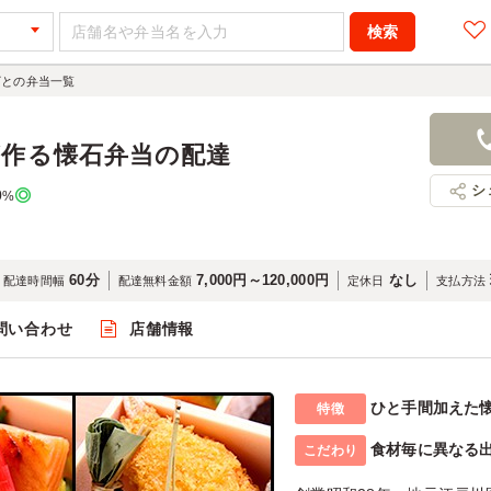
ざとの弁当一覧
が作る懐石弁当の配達
シ
0
%
60分
7,000円～120,000円
なし
配達時間幅
配達無料金額
定休日
支払方法
問い合わせ
店舗情報
ひと手間加えた
特徴
食材毎に異なる
こだわり