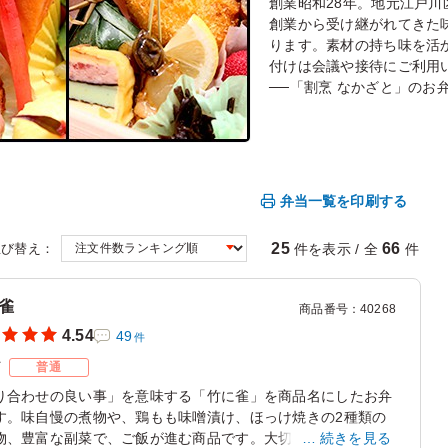
創業昭和28年。地元江戸
創業から受け継がれてきた
ります。素材の持ち味を活
付けは会議や接待にご利用
──「割烹 なかざと」のお
弁当一覧を印刷する
25
66
件を表示 / 全
件
並び替え：
雀
商品番号
：
40268
4.54
49
件
ズ
普通
り合わせの良い事」を意味する「竹に雀」を商品名にしたお弁
す。味自慢の煮物や、鶏もも味噌漬け、ほっけ焼きの2種類の
物、豊富な副菜で、ご飯が進む商品です。大切な会議や会合に
続きを見る