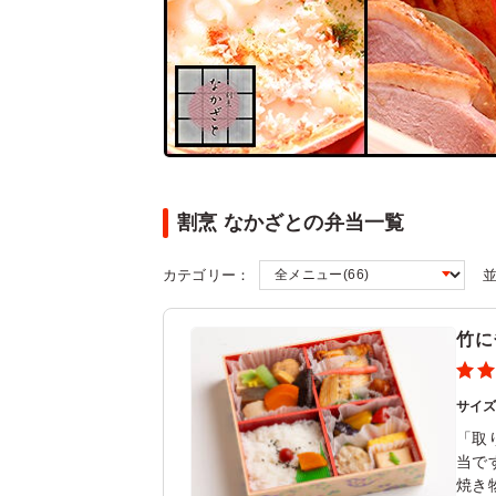
割烹 なかざとの弁当一覧
カテゴリー：
竹に
サイ
「取
当で
焼き