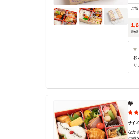
お勧
1,
最低
お
リ
思
の
お
的
華
サイ
なか
の煮