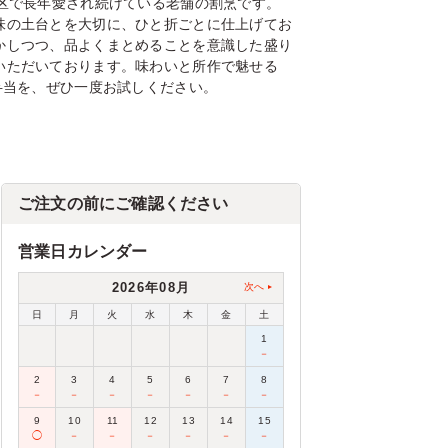
川区で長年愛され続けている老舗の割烹です。
味の土台とを大切に、ひと折ごとに仕上げてお
かしつつ、品よくまとめることを意識した盛り
いただいております。味わいと所作で魅せる
弁当を、ぜひ一度お試しください。
ご注文の前にご確認ください
営業日カレンダー
2026年08月
次へ
日
月
火
水
木
金
土
1
－
2
3
4
5
6
7
8
－
－
－
－
－
－
－
9
10
11
12
13
14
15
◯
－
－
－
－
－
－