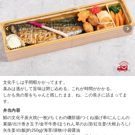
文化干しは手間暇かかってます。
臭みは逃がして旨味は閉じ込める。これが時間がかかる。
しかも魚の形をちゃんと残したまま、ね。この長さに詰まってま
す。
弁当内容
鯖の文化干炭火焼(一枚)/ちくわの磯部揚/つくね揚げ串/にんじんの
素揚/出汁巻き玉子/金平牛蒡/ほうれん草のお浸/紅生姜/大根おろし/
矢生姜/白飯[約250g]/海苔/漬物/小袋醤油