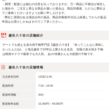
・調理・配達には細心の注意を払っておりますが、万一商品に不都合が発生し
た場合や、ご注文と異なる商品が届いた場合は、商品到着後、ただちに弊社ま
でご連絡くださいますようお願い申し上げます。
・弊社に原因がある場合以外の返品、商品到着後30分以上経過してからの返品
申請はお受けしかねますのでご了承ください。
越谷八十吉の店舗紹介
デートでも使える炭火焼干物専門店【越谷八十吉】 「魚ってこんなに美味し
かったんだね!」 と地元越谷で10年以上愛される名店。 自慢の炭火焼き干物
は映画やドラマ撮影でも大人気。 あの!俳優さんも大絶賛の干物です。
越谷八十吉の店舗情報
注文締切日時
1日前11:00
配達時間
7:30～18:00
配達時間幅
30分
配達無料金額
15,000円～49,000円