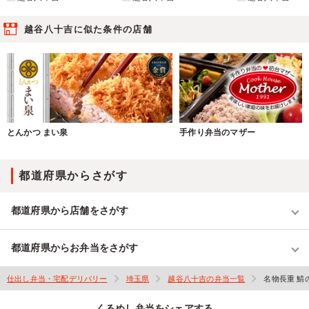
越谷八十吉に似た条件の店舗
とんかつ まい泉
手作り弁当のマザー
都道府県からさがす
都道府県から店舗をさがす
都道府県からお弁当をさがす
仕出し弁当・宅配デリバリー
埼玉県
越谷八十吉の弁当一覧
名物長重 鯖
くるめし弁当をシェアする