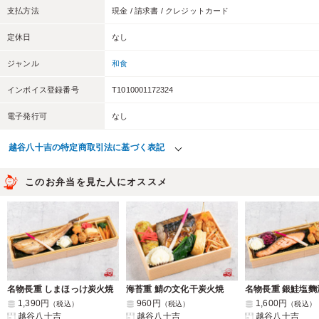
支払方法
現金 / 請求書 / クレジットカード
定休日
なし
ジャンル
和食
インボイス登録番号
T1010001172324
電子発行可
なし
越谷八十吉の特定商取引法に基づく表記
このお弁当を見た人にオススメ
名物長重 しまほっけ炭火焼
海苔重 鯖の文化干炭火焼
名物長重 銀鮭塩麴
1,390円
960円
1,600円
（税込）
（税込）
（税込）
越谷八十吉
越谷八十吉
越谷八十吉