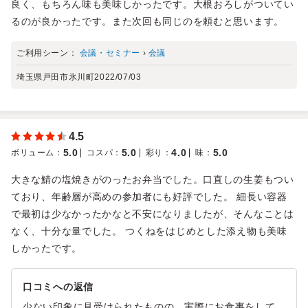
良く、もちろん味も美味しかったです。大根おろしがついてい
るのが良かったです。また次回も同じのを頼むと思います。
ご利用シーン：
会議・セミナー
›
会議
埼玉県戸田市氷川町
2022/07/03
4.5
5.0
5.0
4.0
5.0
ボリューム
：
コスパ
：
彩り
：
味
：
大きな鯖の塩焼きがのったお弁当でした。口直しの生姜もつい
ており、年齢層が高めの参加者にも好評でした。 細長い容器
で最初は少なかったかなと不安になりましたが、そんなことは
なく、十分な量でした。 つくねをはじめとした添え物も美味
しかったです。
口コミへの返信
少ない印象に見受けられたものの、実際にお食事をして