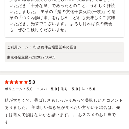
いただき「十分な量」であったとのこと、うれしく拝読
いたしました。 主菜の「鯖の文化干炭火焼(一枚)」や副
菜の「つくね揚げ串」をはじめ、どれも美味しくご賞味
いただき、光栄でございます。 よろしければ次の機会
も、ぜひご検討くださいませ。
ご利用シーン：
行政案件会場運営時の昼食
東京都足立区花畑
2022/06/05
5.0
5.0
5.0
5.0
5.0
ボリューム
：
コスパ
：
彩り
：
味
：
鯖が大きくて、香ばしさもしっかりあって美味しいとコメント
ありました。 美味しい焼き魚が食べたい方がいる場合は、先
ずは選んで損はないかと思います。。 おススメのお弁当で
す！！