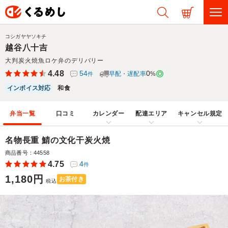
コシガヤヤソキチ
越谷八十吉
大判炭火焼魚ロケ弁のデリバリー
4.48
54
0
早配・遅配率
%
件
インボイス対応
和食
弁当一覧
口コミ
カレンダー
配達エリア
キャンセル規定
名物長重 鯖の文化干炭火焼
商品番号：44558
4.75
4
件
1,180円
お茶付き
税込