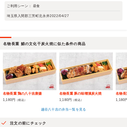
ご利用シーン：
昼食
埼玉県入間郡三芳町北永井
2022/04/27
名物長重 鯖の文化干炭火焼に似た条件の商品
名物長重 鶏の八十吉唐揚
名物長重 豚の味噌漬炭火焼
名物長
1,180円
1,180円
1,180
（税込）
（税込）
越谷八十吉の弁当一覧を見る
注文の前にチェック