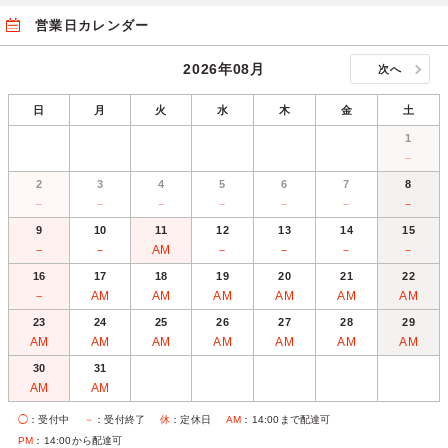
営業日カレンダー
2026年08月
次へ
日
月
火
水
木
金
土
1
－
2
3
4
5
6
7
8
－
－
－
－
－
－
－
9
10
11
12
13
14
15
－
－
AM
－
－
－
－
16
17
18
19
20
21
22
－
AM
AM
AM
AM
AM
AM
23
24
25
26
27
28
29
AM
AM
AM
AM
AM
AM
AM
30
31
AM
AM
◯
：受付中
－
：受付終了
休
：定休日
AM
：14:00まで配達可
PM
：14:00から配達可