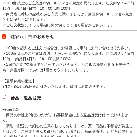
※100食以上のご注文は締切・キャンセル規定が異なります。注文締切：4日前
11時 納品日4日前：18：00以降 100%
※商品名に締切の記載がある商品に関しましては、変更締切・キャンセル規定
ともにそちらに準じます。
※ご注文状況によって早期に締め切らせて頂く場合がございます。
越谷八十吉のお知らせ
・100食を超えるご注文の場合は、お電話にて事前にお問い合わせください。
・100食以上のご注文は締切・キャンセル規定が異なります。注文締切：4日前
11時 納品日4日前：18：00以降 100%
・1回の注文で3種までとさせていただきます。※ご飯の種類が異なる場合で
も、弁当が同一であれば1種とカウントになります。
-----------------------------------------------
【夏季休業の配達】
8/13～8/16は配達をお休みいたします。締切は通常通りです。
備品・返品規定
■返品規定
・商品の特性上(食品のため)、お客様都合による返品は受け付けておりませ
ん。
・調理・配達には細心の注意を払っておりますが、万一商品に不都合が発生し
た場合や、ご注文と異なる商品が届いた場合は、商品到着後、ただちに弊社ま