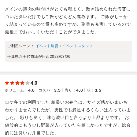
メインの鶏肉の味付けがとても程よく、敷き詰められた海苔に
ついたタレだけでもご飯がどんどん進みます。 ご飯がしっか
り詰まっているので量も多めですが、副菜も充実しているので
最後までおいしくいただくことができました。
ご利用シーン：
イベント運営
›
イベントスタッフ
千葉県八千代市緑が丘西
2023/03/06
4.0
4.0
3.5
4.0
3.5
ボリューム
：
コスパ
：
彩り
：
味
：
ロケ弁での利用でした 細長いお弁当は、サイズ感がいまいち
わかりませんでしたが、男性でも満足するくらいは入っていま
した。 彩りも良く、味も濃い目と言うより上品よりです。 お
値段的にもう少し野菜が入っていたら嬉しかったですが、総合
的には良いお弁当でした。