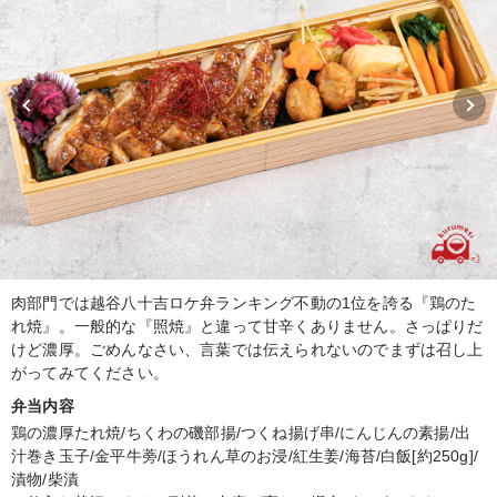
肉部門では越谷八十吉ロケ弁ランキング不動の1位を誇る『鶏のた
れ焼』。一般的な『照焼』と違って甘辛くありません。さっぱりだ
けど濃厚。ごめんなさい、言葉では伝えられないのでまずは召し上
がってみてください。
弁当内容
鶏の濃厚たれ焼/ちくわの磯部揚/つくね揚げ串/にんじんの素揚/出
汁巻き玉子/金平牛蒡/ほうれん草のお浸/紅生姜/海苔/白飯[約250g]/
漬物/柴漬