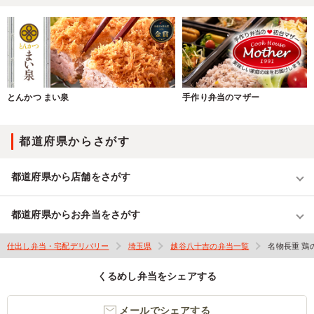
とんかつ まい泉
手作り弁当のマザー
都道府県からさがす
都道府県から店舗をさがす
都道府県からお弁当をさがす
仕出し弁当・宅配デリバリー
埼玉県
越谷八十吉の弁当一覧
名物長重 鶏
くるめし弁当をシェアする
メールでシェアする