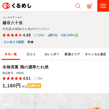
コシガヤヤソキチ
越谷八十吉
大判炭火焼魚ロケ弁のデリバリー
4.48
54
0
早配・遅配率
%
件
インボイス対応
和食
弁当一覧
口コミ
カレンダー
配達エリア
キャンセル規定
名物長重 鶏の濃厚たれ焼
商品番号：44566
4.61
9
件
1,180円
お茶付き
税込