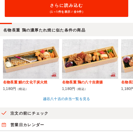
さらに読み込む
（1～
5
件を表示 / 全9件）
名物長重 鶏の濃厚たれ焼に似た条件の商品
名物長重 鯖の文化干炭火焼
名物長重 鶏の八十吉唐揚
名物長
1,180円
1,180円
1,180
（税込）
（税込）
越谷八十吉の弁当一覧を見る
注文の前にチェック
営業日カレンダー