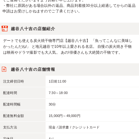
でご連絡くださいますようお願い申し上げます。
・弊社に原因がある場合以外の返品、商品到着後30分以上経過してからの返品
申請はお受けしかねますのでご了承ください。
越谷八十吉の店舗紹介
デートでも使える炭火焼干物専門店【越谷八十吉】 「魚ってこんなに美味し
かったんだね!」 と地元越谷で10年以上愛される名店。 自慢の炭火焼き干物
は映画やドラマ撮影でも大人気。 あの!俳優さんも大絶賛の干物です。
越谷八十吉の店舗情報
注文締切日時
1日前11:00
配達時間
7:30～18:00
配達時間幅
30分
配達無料金額
15,000円～49,000円
支払方法
現金 / 請求書 / クレジットカード
定休日
なし