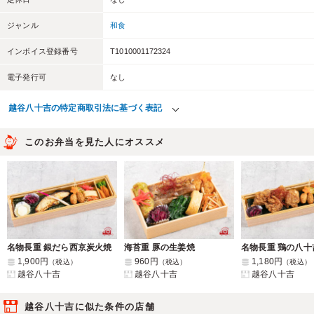
ジャンル
和食
インボイス登録番号
T1010001172324
電子発行可
なし
越谷八十吉の特定商取引法に基づく表記
このお弁当を見た人にオススメ
名物長重 銀だら西京炭火焼
海苔重 豚の生姜焼
名物長重 鶏の八十
1,900円
960円
1,180円
（税込）
（税込）
（税込）
越谷八十吉
越谷八十吉
越谷八十吉
越谷八十吉に似た条件の店舗