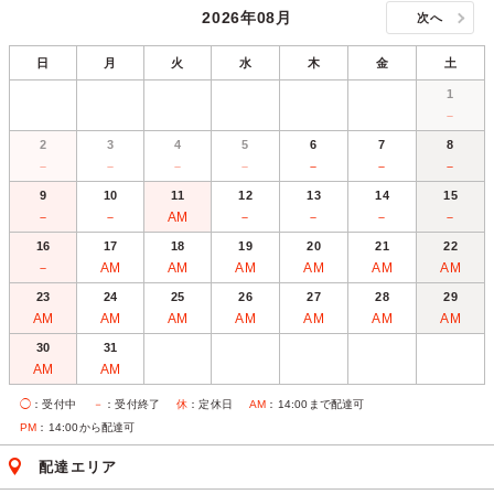
2026年08月
次へ
日
月
火
水
木
金
土
1
－
2
3
4
5
6
7
8
－
－
－
－
－
－
－
9
10
11
12
13
14
15
－
－
AM
－
－
－
－
16
17
18
19
20
21
22
－
AM
AM
AM
AM
AM
AM
23
24
25
26
27
28
29
AM
AM
AM
AM
AM
AM
AM
30
31
AM
AM
◯
：受付中
－
：受付終了
休
：定休日
AM
：14:00まで配達可
PM
：14:00から配達可
配達エリア