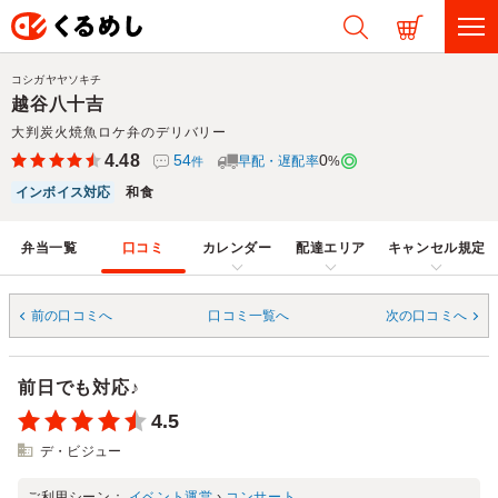
コシガヤヤソキチ
越谷八十吉
大判炭火焼魚ロケ弁のデリバリー
4.48
54
0
早配・遅配率
%
件
インボイス対応
和食
弁当一覧
口コミ
カレンダー
配達エリア
キャンセル規定
前の口コミへ
口コミ一覧へ
次の口コミへ
前日でも対応♪
4.5
デ・ビジュー
ご利用シーン：
イベント運営
›
コンサート