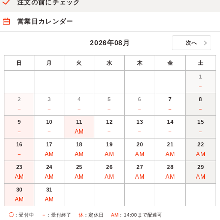
注文の前にチェック
営業日カレンダー
2026年08月
次へ
日
月
火
水
木
金
土
1
－
2
3
4
5
6
7
8
－
－
－
－
－
－
－
9
10
11
12
13
14
15
－
－
AM
－
－
－
－
16
17
18
19
20
21
22
－
AM
AM
AM
AM
AM
AM
23
24
25
26
27
28
29
AM
AM
AM
AM
AM
AM
AM
30
31
AM
AM
◯
：受付中
－
：受付終了
休
：定休日
AM
：14:00まで配達可