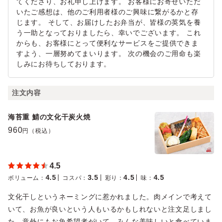
てくださり、お礼申し上げます。 お客様にお寄せいただ
いたご感想は、他のご利用者様のご興味に繋がるかと存
じます。 そして、お届けしたお弁当が、皆様の英気を養
う一助となっておりましたら、幸いでございます。 これ
からも、お客様にとって便利なサービスをご提供できま
すよう、一層努めてまいります。 次の機会のご用命も楽
しみにお待ちしております。
注文内容
海苔重 鯖の文化干炭火焼
960
円（税込）
4.5
4.5
3.5
4.5
4.5
ボリューム
：
コスパ
：
彩り
：
味
：
文化干しというネーミングに惹かれました。肉メインで考えて
いて、お魚が良いという人もいるかもしれないと注文足しまし
た。意外にもお魚希望者がいて、みんな美味しいと食べていま