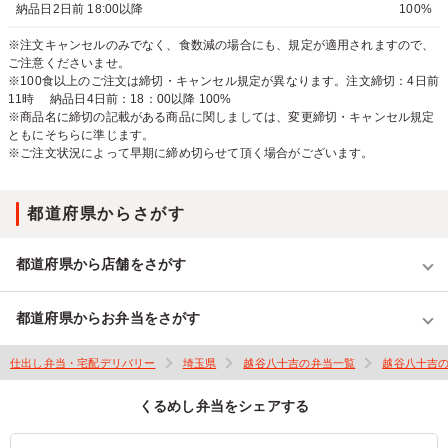
納品日2日前 18:00以降
100%
※注文キャンセルのみでなく、食数減の場合にも、規定が適用されますので、
ご注意くださいませ。
※100食以上のご注文は締切・キャンセル規定が異なります。注文締切：4日前
11時 納品日4日前：18：00以降 100%
※商品名に締切の記載がある商品に関しましては、変更締切・キャンセル規定
ともにそちらに準じます。
※ご注文状況によって早期に締め切らせて頂く場合がございます。
都道府県からさがす
都道府県から店舗をさがす
都道府県からお弁当をさがす
仕出し弁当・宅配デリバリー
埼玉県
越谷八十吉の弁当一覧
越谷八十吉
くるめし弁当をシェアする