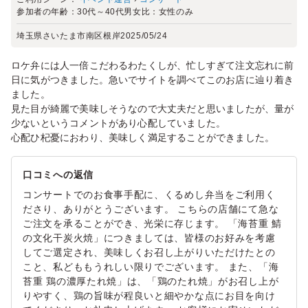
参加者の年齢：
30代～40代
男女比：
女性のみ
埼玉県さいたま市南区根岸
2025/05/24
ロケ弁には人一倍こだわるわたくしが、忙しすぎて注文忘れに前
日に気がつきました。急いでサイトを調べてこのお店に辿り着き
ました。
見た目が綺麗で美味しそうなので大丈夫だと思いましたが、量が
少ないというコメントがあり心配していました。
心配ひ杞憂におわり、美味しく満足することができました。
口コミへの返信
コンサートでのお食事手配に、くるめし弁当をご利用く
ださり、ありがとうございます。 こちらの店舗にて急な
ご注文を承ることができ、光栄に存じます。 「海苔重 鯖
の文化干炭火焼」につきましては、皆様のお好みを考慮
してご選定され、美味しくお召し上がりいただけたとの
こと、私どももうれしい限りでございます。 また、「海
苔重 鶏の濃厚たれ焼」は、「鶏のたれ焼」がお召し上が
りやすく、鶏の旨味が程良いと細やかな点にお目を向け