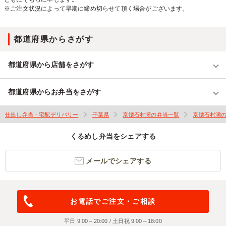
※ご注文状況によって早期に締め切らせて頂く場合がございます。
都道府県からさがす
都道府県から店舗をさがす
都道府県からお弁当をさがす
仕出し弁当・宅配デリバリー
千葉県
京懐石村瀬の弁当一覧
京懐石村瀬
くるめし弁当をシェアする
メールでシェアする
お電話でご注文・ご相談
平日 9:00～20:00 / 土日祝 9:00～18:00