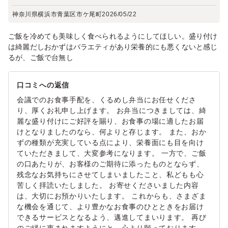
神奈川県横浜市青葉区市ケ尾町
2026/05/22
ご飯を冷めても美味しく食べられるようにしてほしい。盛り付け
は綺麗だしおかずはバラエティがあり栄養的にも悪くないと感じ
るが、ご飯で台無し
口コミへの返信
会議でのお食事手配を、くるめし弁当にお任せくださ
り、厚くお礼申し上げます。 お弁当につきましては、綺
麗な盛り付けにご好評を賜り、お食事の場に適したお届
けとなりましたのなら、何よりと存じます。 また、おか
ずの種類が充実している点により、栄養面にも目を向け
ていただきまして、大変参考になります。 一方で、ご飯
の口あたりが、お客様のご期待に添ったものとならず、
残念なお気持ちにさせてしまいましたこと、私どもも心
苦しく拝読いたしました。 お寄せくださいました内容
は、大切にお預かりいたします。 これからも、さまざま
な機会を通じて、より豊かなお食事のひとときをお届け
できるサービスとなるよう、邁進してまいります。 再び