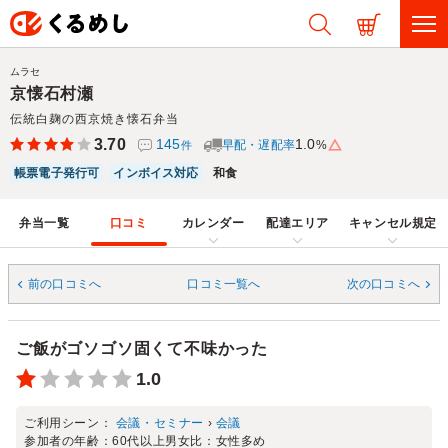
ムラセ
京懐石村瀬
伝統白麹の西京焼き懐石弁当
3.70
145
1.0
早配・遅配率
%
件
帳票電子発行可
インボイス対応
和食
弁当一覧
口コミ
カレンダー
配達エリア
キャンセル規定
前の口コミへ
口コミ一覧へ
次の口コミへ
ご飯がゴソゴソ固くて不味かった
1.0
ご利用シーン：
会議・セミナー
›
会議
参加者の年齢：
60代以上
男女比：
女性多め