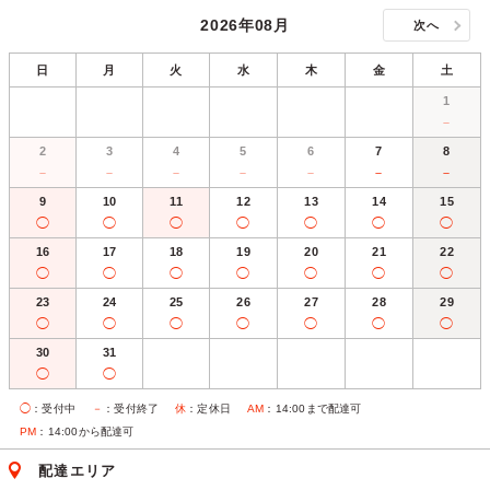
2026年08月
次へ
日
月
火
水
木
金
土
1
－
2
3
4
5
6
7
8
－
－
－
－
－
－
－
9
10
11
12
13
14
15
◯
◯
◯
◯
◯
◯
◯
16
17
18
19
20
21
22
◯
◯
◯
◯
◯
◯
◯
23
24
25
26
27
28
29
◯
◯
◯
◯
◯
◯
◯
30
31
◯
◯
◯
：受付中
－
：受付終了
休
：定休日
AM
：14:00まで配達可
PM
：14:00から配達可
配達エリア