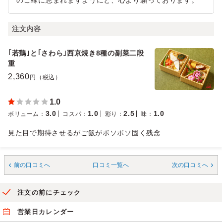
のご縁に恵まれますようにと、心より願っております。
注文内容
｢若鶏｣と｢さわら｣西京焼き8種の副菜二段
重
2,360
円（税込）
1.0
3.0
1.0
2.5
1.0
ボリューム
：
コスパ
：
彩り
：
味
：
見た目で期待させるがご飯がボソボソ固く残念
前の口コミへ
口コミ一覧へ
次の口コミへ
注文の前にチェック
営業日カレンダー