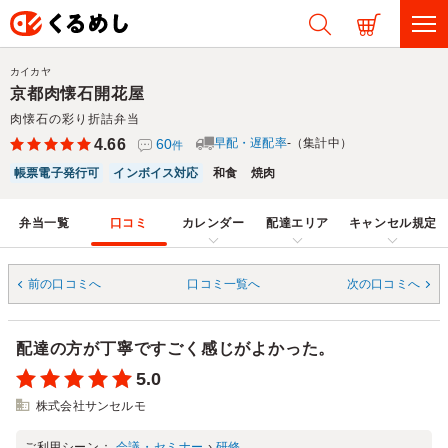
カイカヤ
京都肉懐石開花屋
肉懐石の彩り折詰弁当
4.66
60
早配・遅配率
-（集計中）
件
帳票電子発行可
インボイス対応
和食
焼肉
弁当一覧
口コミ
カレンダー
配達エリア
キャンセル規定
前の口コミへ
口コミ一覧へ
次の口コミへ
配達の方が丁寧ですごく感じがよかった。
5.0
株式会社サンセルモ
ご利用シーン：
会議・セミナー
›
研修