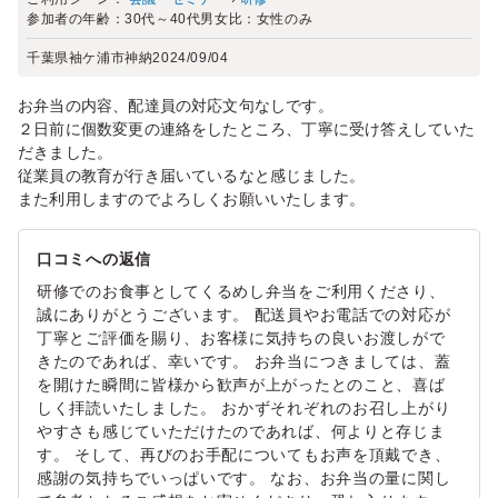
参加者の年齢：
30代～40代
男女比：
女性のみ
千葉県袖ケ浦市神納
2024/09/04
お弁当の内容、配達員の対応文句なしです。
２日前に個数変更の連絡をしたところ、丁寧に受け答えしていた
だきました。
従業員の教育が行き届いているなと感じました。
また利用しますのでよろしくお願いいたします。
口コミへの返信
研修でのお食事としてくるめし弁当をご利用くださり、
誠にありがとうございます。 配送員やお電話での対応が
丁寧とご評価を賜り、お客様に気持ちの良いお渡しがで
きたのであれば、幸いです。 お弁当につきましては、蓋
を開けた瞬間に皆様から歓声が上がったとのこと、喜ば
しく拝読いたしました。 おかずそれぞれのお召し上がり
やすさも感じていただけたのであれば、何よりと存じま
す。 そして、再びのお手配についてもお声を頂戴でき、
感謝の気持ちでいっぱいです。 なお、お弁当の量に関し