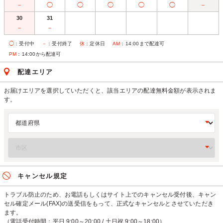
－
◯
◯
◯
◯
◯
－
30
31
－
－
◯
：受付中
－
：受付終了
休
：定休日
AM
：14:00まで配達可
PM
：14:00から配達可
配達エリア
お届けエリアを選択していただくと、該当エリアの配達無料金額が表示されま
す。
キャンセル規定
トラブル防止のため、お電話もしくはサイト上でのキャンセル受付後、キャン
セル確定メール(FAX)の送受信をもって、正式なキャンセルとさせていただき
ます。
（電話受付時間：平日 9:00～20:00 / 土日祝 9:00～18:00）