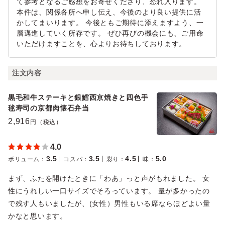
て参考となるご感想をお寄せくださり、恐れ入ります。
本件は、関係各所へ申し伝え、今後のより良い提供に活
かしてまいります。 今後ともご期待に添えますよう、一
層邁進していく所存です。 ぜひ再びの機会にも、ご用命
いただけますことを、心よりお待ちしております。
注文内容
黒毛和牛ステーキと銀鱈西京焼きと四色手
毬寿司の京都肉懐石弁当
2,916
円（税込）
4.0
3.5
3.5
4.5
5.0
ボリューム
：
コスパ
：
彩り
：
味
：
まず、ふたを開けたときに「わあ」っと声がもれました。 女
性にうれしい一口サイズでそろっています。 量が多かったの
で残す人もいましたが、(女性）男性もいる席ならほどよい量
かなと思います。