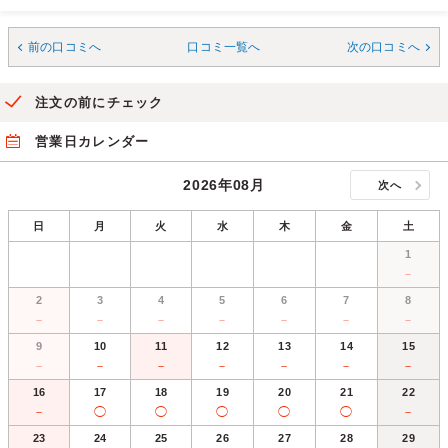
前の口コミへ
口コミ一覧へ
次の口コミへ
注文の前にチェック
営業日カレンダー
2026年08月
次へ
日
月
火
水
木
金
土
1
－
2
3
4
5
6
7
8
－
－
－
－
－
－
－
9
10
11
12
13
14
15
－
－
－
－
－
－
－
16
17
18
19
20
21
22
－
◯
◯
◯
◯
◯
－
23
24
25
26
27
28
29