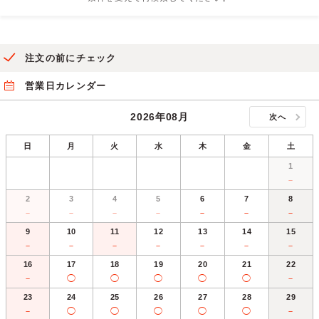
注文の前にチェック
営業日カレンダー
2026年08月
次へ
日
月
火
水
木
金
土
1
－
2
3
4
5
6
7
8
－
－
－
－
－
－
－
9
10
11
12
13
14
15
－
－
－
－
－
－
－
16
17
18
19
20
21
22
－
◯
◯
◯
◯
◯
－
23
24
25
26
27
28
29
－
◯
◯
◯
◯
◯
－