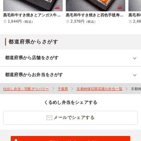
黒毛和牛すき焼きとアンガス牛のローストビーフ京都肉懐石弁当
黒毛和牛すき焼きと四色手毬寿司の京都肉懐石弁当
1,944円
2,376円
2,4
（税込）
（税込）
都道府県からさがす
都道府県から店舗をさがす
都道府県からお弁当をさがす
仕出し弁当・宅配デリバリー
千葉県
京都肉懐石開花屋の弁当一覧
京都
くるめし弁当をシェアする
メールでシェアする