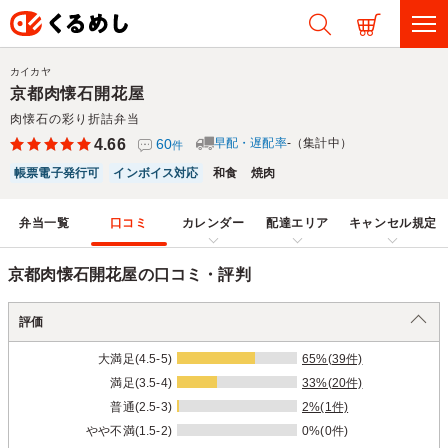
カイカヤ
京都肉懐石開花屋
肉懐石の彩り折詰弁当
4.66
60
早配・遅配率
-（集計中）
件
帳票電子発行可
インボイス対応
和食
焼肉
弁当一覧
口コミ
カレンダー
配達エリア
キャンセル規定
京都肉懐石開花屋の口コミ・評判
評価
大満足(4.5-5)
65%(39件)
満足(3.5-4)
33%(20件)
普通(2.5-3)
2%(1件)
やや不満(1.5-2)
0%(0件)