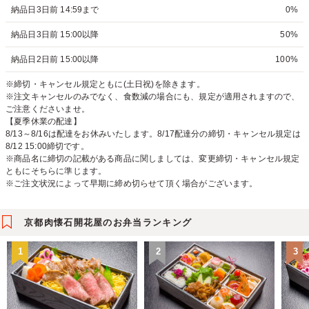
納品日3日前 14:59まで
0%
納品日3日前 15:00以降
50%
納品日2日前 15:00以降
100%
※締切・キャンセル規定ともに(土日祝)を除きます。
※注文キャンセルのみでなく、食数減の場合にも、規定が適用されますので、
ご注意くださいませ。
【夏季休業の配達】
8/13～8/16は配達をお休みいたします。8/17配達分の締切・キャンセル規定は
8/12 15:00締切です。
※商品名に締切の記載がある商品に関しましては、変更締切・キャンセル規定
ともにそちらに準じます。
※ご注文状況によって早期に締め切らせて頂く場合がございます。
京都肉懐石開花屋のお弁当ランキング
1
2
3