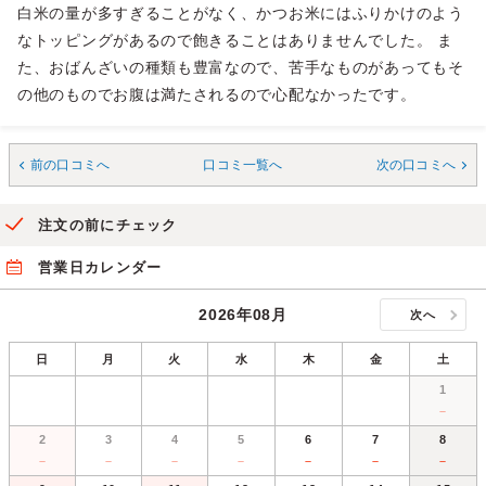
白米の量が多すぎることがなく、かつお米にはふりかけのよう
なトッピングがあるので飽きることはありませんでした。 ま
た、おばんざいの種類も豊富なので、苦手なものがあってもそ
の他のものでお腹は満たされるので心配なかったです。
前の口コミへ
口コミ一覧へ
次の口コミへ
注文の前にチェック
営業日カレンダー
2026年08月
次へ
日
月
火
水
木
金
土
1
－
2
3
4
5
6
7
8
－
－
－
－
－
－
－