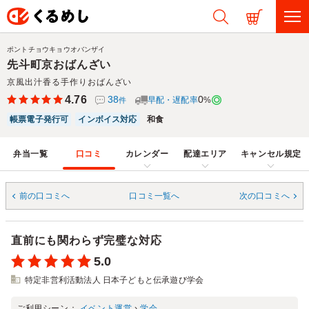
ポントチョウキョウオバンザイ
先斗町京おばんざい
京風出汁香る手作りおばんざい
4.76
38
0
早配・遅配率
%
件
帳票電子発行可
インボイス対応
和食
弁当一覧
口コミ
カレンダー
配達エリア
キャンセル規定
前の口コミへ
口コミ一覧へ
次の口コミへ
直前にも関わらず完璧な対応
5.0
特定非営利活動法人 日本子どもと伝承遊び学会
ご利用シーン：
イベント運営
›
学会