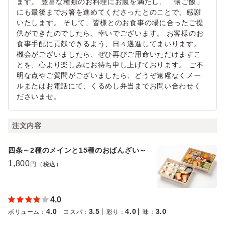
ます。 豊富な種類のお料理にお腹を満たし、「俵ご飯」
にも最後までお箸を進めてくださったとのことで、感謝
いたします。 そして、皆様とのお食事の場に合ったご提
供ができたのでしたら、幸いでございます。 お客様のお
食事手配に貢献できるよう、日々邁進してまいります。
機会がございましたら、ぜひ再びご用命いただけますこ
とを、心より楽しみにお待ち申し上げております。 ご不
明な点やご質問がございましたら、どうぞ遠慮なくメー
ルまたはお電話にて、くるめし弁当までお問い合わせく
ださいませ。
注文内容
四条～2種のメインと15種のおばんざい～
1,800
円（税込）
4.0
4.0
3.5
4.0
3.0
ボリューム
：
コスパ
：
彩り
：
味
：