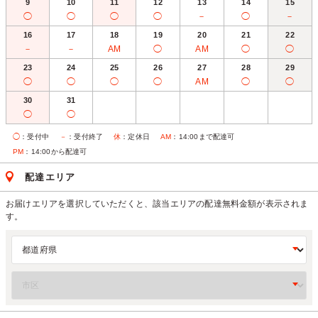
9
10
11
12
13
14
15
◯
◯
◯
◯
－
◯
－
16
17
18
19
20
21
22
－
－
AM
◯
AM
◯
◯
23
24
25
26
27
28
29
◯
◯
◯
◯
AM
◯
◯
30
31
◯
◯
◯
：受付中
－
：受付終了
休
：定休日
AM
：14:00まで配達可
PM
：14:00から配達可
配達エリア
お届けエリアを選択していただくと、該当エリアの配達無料金額が表示されま
す。