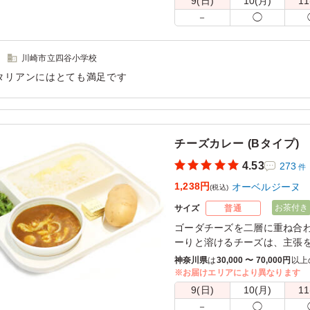
9(日)
10(月)
11
※喫食までにバターが溶けて
－
◯
きるご用意をお願い致します
※オプションにて店舗ロゴ入り
ております。ご希望の際は下
川崎市立四谷小学校
さい。
タリアンにはとても満足です
また、画像サンプルはカテゴ
用シーン：
懇親会
›
送別会
粧箱)」をご参照ください。各
チーズカレー (Bタイプ)
4.53
273
件
1,238円
オーベルジーヌ
(税込)
お茶付き
サイズ
普通
ゴーダチーズを二層に重ね合
ーりと溶けるチーズは、主張
プ。
神奈川県
は
30,000 〜 70,000円
以上
チーズ好きな方には、一度は
※お届けエリアにより異なります
9(日)
10(月)
11
※喫食までにバターが溶けて
－
◯