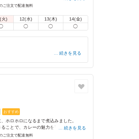
甘味が程よくマッチ。酸味とコクと旨味を一
のご注文で配達無料
の定番カレーです。
(火)
12(水)
13(木)
14(金)
しまう場合がございます。冷蔵庫等で保管で
◯
◯
◯
◯
。
の紙のスリーブケース(化粧箱)をご用意し
記「ご飯の種類」プルダウンよりご選択くだ
続きを見る
リ：「オプション」内の「スリーブケース(化
商品共通のケースとなります。
神奈川県横浜市旭区下川井町
2026/02/25
おすすめ
に、ホロホロになるまで煮込みました。
さることで、カレーの魅力を引き立てます。
続きを見る
女性にも人気の高い一品です。
のご注文で配達無料