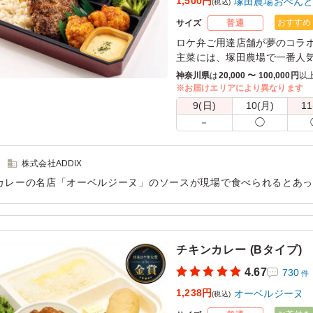
1,500円
塚田農場おべん
(税込)
おすすめ
サイズ
普通
ロケ弁ご用達店舗が夢のコラ
主菜には、塚田農場で一番人
牛と宮崎県産のブランド豚「
神奈川県
は
20,000 〜 100,000円
以
に盛り合わせました。
※お届けエリアにより異なります
オーベルジーヌの特製欧風カ
9(日)
10(月)
11
りと深いコクが最大の特徴。
－
◯
ご飯とはもちろん、主菜とも
タルタルソースと絡めて、お
一つのお弁当で色々楽しめる
株式会社ADDIX
この機会に是非ご賞味下さい
カレーの名店「オーベルジーヌ」のソースが現場で食べられるとあ
スパイシーで奥深いカレーがジューシーなハンバーグに絡み、さら
」です。午後の撮影に向けてエネルギーをフルチャージしたい若手
。
チキンカレー (Bタイプ)
用シーン：
イベント運営
›
イベントスタッフ
4.67
730
件
1,238円
オーベルジーヌ
(税込)