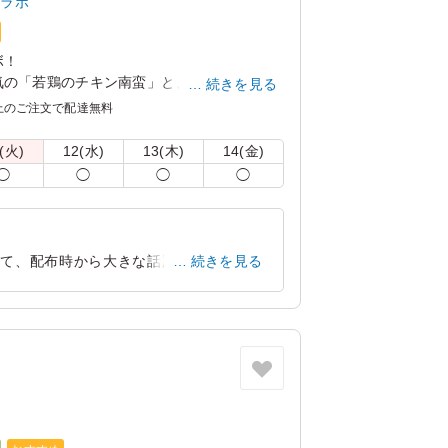
とラボ
ボ！
気の「若鶏のチキン南蛮」と、九州産黒毛和
続きを見る
まるみ豚」を使用した特製ハンバーグを贅沢
上のご注文で配達無料
レーソースは甘さのあとにくるスパイスの香
(火)
12(水)
13(木)
14(金)
◯
◯
◯
◯
相性抜群！
好みで味の変化もお楽しみいただけます。
のはコラボ弁当ならでは。
。
って、配布時から大きな話題になりまし
続きを見る
に名物のチキン南蛮まで添えられた「夢の
スタッフから、圧倒的な支持を集めていま
神奈川県横浜市西区みなとみらい
2026/03/30