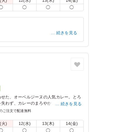
(火)
12(水)
13(木)
14(金)
しまう場合がございます。冷蔵庫等で保管で
◯
◯
◯
◯
。
の紙のスリーブケース(化粧箱)をご用意し
記「ご飯の種類」プルダウンよりご選択くだ
続きを見る
リ：「オプション」内の「スリーブケース(化
商品共通のケースとなります。
神奈川県川崎市川崎区四谷下町
2023/04/06
わせた、オーベルジーヌの人気カレー。とろ
を失わず、カレーのまろやかさをドレスアッ
続きを見る
のご注文で配達無料
召し上がっていただきたい一品です。
(火)
12(水)
13(木)
14(金)
しまう場合がございます。冷蔵庫等で保管で
◯
◯
◯
◯