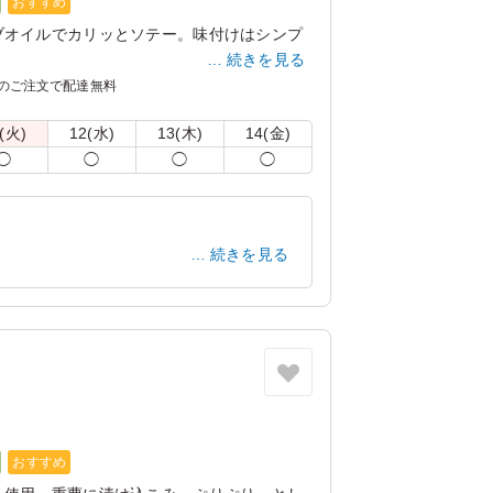
おすすめ
ブオイルでカリッとソテー。味付けはシンプ
続きを見る
しいチキンの相性は抜群。
のご注文で配達無料
ニューです。
(火)
12(水)
13(木)
14(金)
しまう場合がございます。冷蔵庫等で保管で
◯
◯
◯
◯
。
の紙のスリーブケース(化粧箱)をご用意し
記「ご飯の種類」プルダウンよりご選択くだ
続きを見る
リ：「オプション」内の「スリーブケース(化
商品共通のケースとなります。
神奈川県横浜市旭区下川井町
2026/02/19
おすすめ