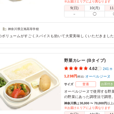
※お届けエリアにより異なります
※喫食までにバターが溶けて
9(日)
10(月)
11
きるご用意をお願い致します
－
◯
※オプションにて店舗ロゴ入り
ております。ご希望の際は下
さい。
神奈川県立旭高等学校
また、画像サンプルはカテゴ
のボリュームがすごくスパイスも効いて大変美味しくいただきまし
粧箱)」をご参照ください。各
用シーン：
－
野菜カレー (Bタイプ)
4.62
241
件
1,238円
オーベルジーヌ
(税込)
お茶付き
サイズ
普通
オーベルジーヌで使用する野
の野菜にあった調理法で調理
大きめにカットしているので
神奈川県
は
30,000 〜 70,000円
以上
す。（野菜の内容は季節によ
※お届けエリアにより異なります