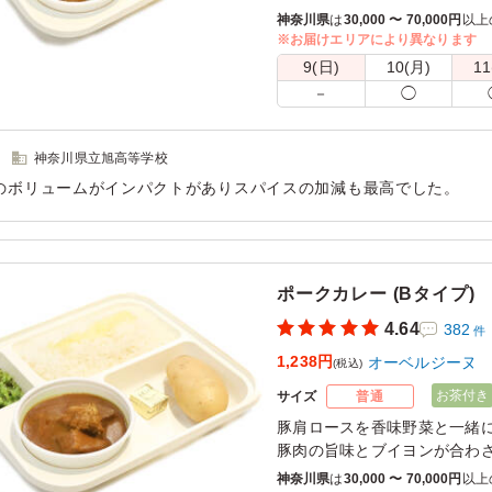
濃厚な牛肉の旨味と玉ねぎの
神奈川県
は
30,000 〜 70,000円
以上
度に味わえるオーベルジーヌ
※お届けエリアにより異なります
9(日)
10(月)
11
※喫食までにバターが溶けて
－
◯
きるご用意をお願い致します
※オプションにて店舗ロゴ入り
ております。ご希望の際は下
神奈川県立旭高等学校
さい。
のボリュームがインパクトがありスパイスの加減も最高でした。
また、画像サンプルはカテゴ
用シーン：
－
粧箱)」をご参照ください。各
ポークカレー (Bタイプ)
4.64
382
件
1,238円
オーベルジーヌ
(税込)
お茶付き
サイズ
普通
豚肩ロースを香味野菜と一緒
豚肉の旨味とブイヨンが合わ
濃厚だけど、後味さっぱり。
神奈川県
は
30,000 〜 70,000円
以上