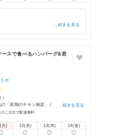
。
の紙のスリーブケース(化粧箱)をご用意し
記「ご飯の種類」プルダウンよりご選択くだ
続きを見る
リ：「オプション」内の「スリーブケース(化
商品共通のケースとなります。
神奈川県川崎市川崎区四谷下町
2023/04/06
ソースで食べるハンバーグ&若
とラボ
ボ！
気の「若鶏のチキン南蛮」と、九州産黒毛和
続きを見る
まるみ豚」を使用した特製ハンバーグを贅沢
上のご注文で配達無料
レーソースは甘さのあとにくるスパイスの香
(火)
12(水)
13(木)
14(金)
◯
◯
◯
◯