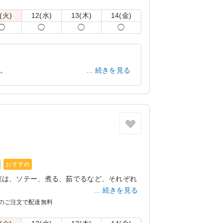
しまう場合がございます。冷蔵庫等で保管で
(火)
12(水)
13(木)
14(金)
。
◯
◯
◯
◯
の紙のスリーブケース(化粧箱)をご用意し
記「ご飯の種類」プルダウンよりご選択くだ
リ：「オプション」内の「スリーブケース(化
た。
続きを見る
商品共通のケースとなります。
神奈川県横浜市旭区下川井町
2026/02/25
おすすめ
菜は、ソテー、煮る、茹でるなど、それぞれ
。
続きを見る
、ゴロゴロした食感をお楽しみいただけま
のご注文で配達無料
って異なる場合がございます）