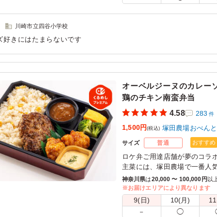
きるご用意をお願い致します
※オプションにて店舗ロゴ入り
ております。ご希望の際は下
川崎市立四谷小学校
さい。
ズ好きにはたまらないです
また、画像サンプルはカテゴ
用シーン：
懇親会
›
送別会
粧箱)」をご参照ください。各
オーベルジーヌのカレー
鶏のチキン南蛮弁当
4.58
283
件
1,500円
塚田農場おべん
(税込)
おすすめ
サイズ
普通
ロケ弁ご用達店舗が夢のコラ
主菜には、塚田農場で一番人
牛と宮崎県産のブランド豚「
神奈川県
は
20,000 〜 100,000円
以
に盛り合わせました。
※お届けエリアにより異なります
オーベルジーヌの特製欧風カ
9(日)
10(月)
11
りと深いコクが最大の特徴。
－
◯