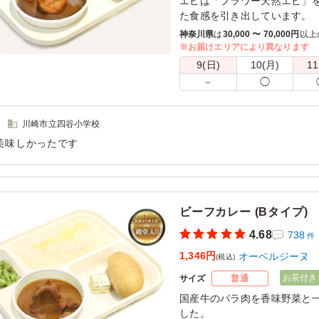
エビは「フラワー天然エビ」
た食感を引き出しています。
多めのオリーブオイルと白ワ
神奈川県
は
30,000 〜 70,000円
以上
でもエビの美味しさが引き立
※お届けエリアにより異なります
9(日)
10(月)
11
※喫食までにバターが溶けて
－
◯
きるご用意をお願い致します
※オプションにて店舗ロゴ入り
ております。ご希望の際は下
川崎市立四谷小学校
さい。
美味しかったです
また、画像サンプルはカテゴ
用シーン：
懇親会
›
送別会
粧箱)」をご参照ください。各
ビーフカレー (Bタイプ)
4.68
738
件
1,346円
オーベルジーヌ
(税込)
お茶付き
サイズ
普通
国産牛のバラ肉を香味野菜と一
した。