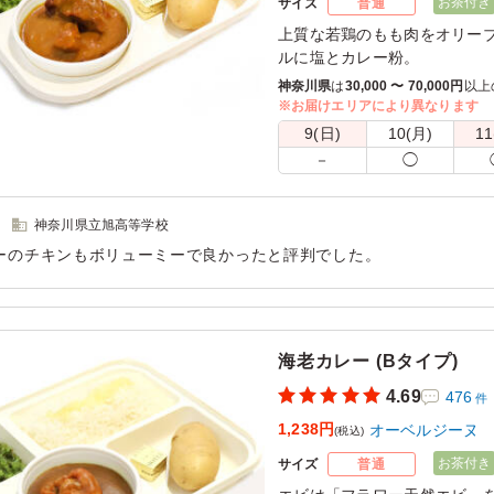
お茶付き
サイズ
普通
上質な若鶏のもも肉をオリー
ルに塩とカレー粉。
コクのある欧風カレーと香ば
神奈川県
は
30,000 〜 70,000円
以上
リピーターさんも多い人気メ
※お届けエリアにより異なります
9(日)
10(月)
11
※喫食までにバターが溶けて
－
◯
きるご用意をお願い致します
※オプションにて店舗ロゴ入り
ております。ご希望の際は下
神奈川県立旭高等学校
さい。
ーのチキンもボリューミーで良かったと評判でした。
また、画像サンプルはカテゴ
用シーン：
学校行事
粧箱)」をご参照ください。各
海老カレー (Bタイプ)
4.69
476
件
1,238円
オーベルジーヌ
(税込)
お茶付き
サイズ
普通