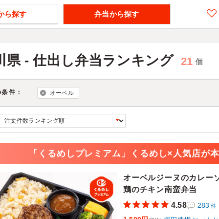
から探す
弁当から探す
川県 - 仕出し弁当ランキング
21
個
の条件：
オーベル
「くるめしプレミアム」くるめし×人気店が
オーベルジーヌのカレー
鶏のチキン南蛮弁当
4.58
283
件