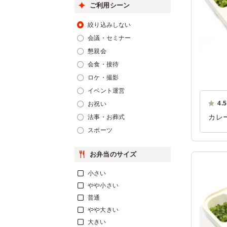
ご利用シーン
絞り込みしない
会議・セミナー
懇親会
会食・接待
ロケ・撮影
イベント運営
4.5
お祝い
カレ
法事・お葬式
スポーツ
ご利
お弁当のサイズ
小さい
やや小さい
普通
やや大きい
大きい