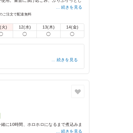
を使用。重曹に漬け込こみ、ぷりぷりっとし
続きを見る
インでソテーしているので濃厚なカレーの中
のご注文で配達無料
つ一品。
(火)
12(水)
13(木)
14(金)
しまう場合がございます。冷蔵庫等で保管で
◯
◯
◯
◯
。
の紙のスリーブケース(化粧箱)をご用意し
記「ご飯の種類」プルダウンよりご選択くだ
続きを見る
リ：「オプション」内の「スリーブケース(化
商品共通のケースとなります。
神奈川県川崎市川崎区四谷下町
2023/04/06
緒に10時間、ホロホロになるまで煮込みま
続きを見る