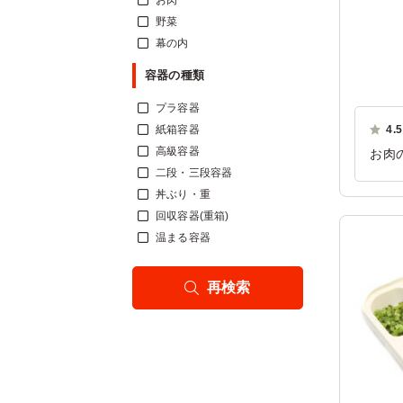
お肉
野菜
幕の内
容器の種類
プラ容器
紙箱容器
4.5
高級容器
お肉
二段・三段容器
ご利
丼ぶり・重
回収容器(重箱)
温まる容器
再検索