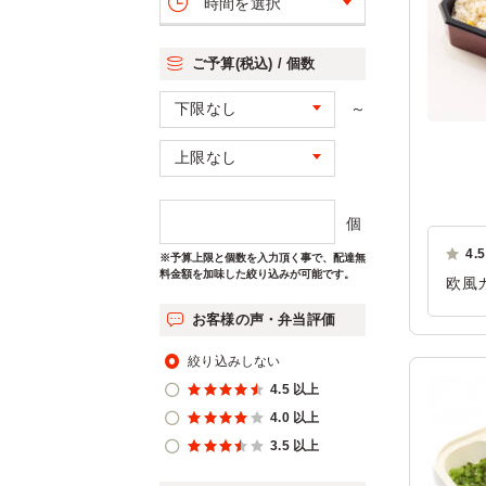
時間を選択
ご予算(税込) / 個数
～
個
4.5
※予算上限と個数を入力頂く事で、配達無
料金額を加味した絞り込みが可能です。
欧風
た。
お客様の声・弁当評価
共演
絞り込みしない
した
4.5 以上
ご利
4.0 以上
3.5 以上