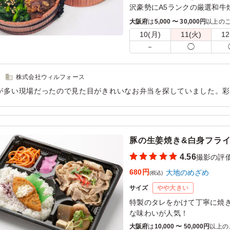
沢豪勢にA5ランクの厳選和牛
大阪府
は
5,000 〜 30,000円
以上の
10(月)
11(火)
12
－
◯
株式会社ウィルフォース
が多い現場だったので見た目がきれいなお弁当を探していました。
た。どれも丁寧に作られていて、素材の旨味がしっかり感じられま
で美味しくいただけました。
用シーン：
ロケ・撮影
›
撮影
豚の生姜焼き&白身フラ
4.56
撮影の評
680円
大地のめざめ
(税込)
サイズ
やや大きい
特製のタレをかけて丁寧に焼
な味わいが人気！
ちょこっと揚げ物も楽しめる
大阪府
は
10,000 〜 50,000円
以上の