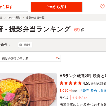
から探す
弁当から探す
達
ロケ・撮影
撮影の弁当一覧
府 - 撮影弁当ランキング
69
個
の条件：
撮影
A5ランク厳選和牛焼肉と
4.55
撮影の評
1,080円
法隆寺 釜めし弁
(税込)
サイズ
やや小さい
法隆寺釜めし弁慶を代表する