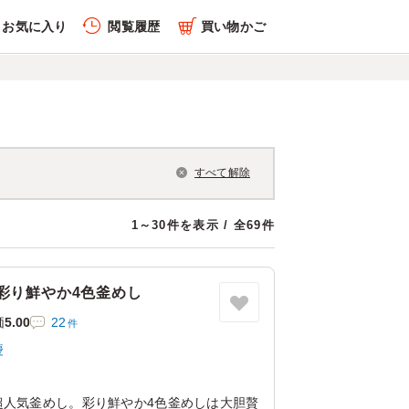
お気に入り
閲覧履歴
買い物かご
すべて解除
1～30件を表示 / 全69件
彩り鮮やか4色釜めし
価
5.00
22
件
慶
超人気釜めし。彩り鮮やか4色釜めしは大胆贅