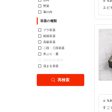
お肉
5.0
野菜
エビ
幕の内
って
にも
容器の種類
ご利
プラ容器
紙箱容器
高級容器
二段・三段容器
丼ぶり・重
回収容器(重箱)
温まる容器
再検索
5.0
すご