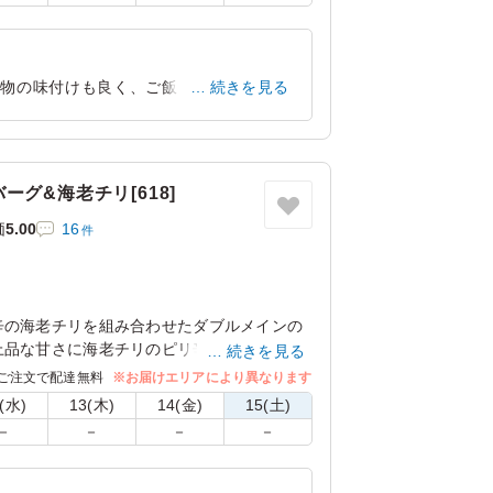
煮物の味付けも良く、ご飯もふっくらして
続きを見る
。
大阪府大阪市鶴見区緑地公園
2025/04/29
グ&海老チリ[618]
価
5.00
16
件
辛の海老チリを組み合わせたダブルメインの
上品な甘さに海老チリのピリ辛味がアクセン
続きを見る
ご注文で配達無料
※お届けエリアにより異なります
(水)
13(木)
14(金)
15(土)
－
－
－
－