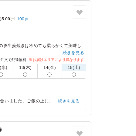
価
5.00
100
件
食堂の豚生姜焼きは冷めても柔らかくて美味し
続きを見る
っている甘辛いタレにからめて焼く生姜焼き
ご注文で配達無料
※お届けエリアにより異なります
おかずです。種類豊富な副菜と一緒にお楽し
(水)
13(木)
14(金)
15(土)
◯
◯
◯
◯
の安全を考慮し、傷みやすい食材を別の内容
ございます。
く合いました。ご飯の上に乗っていた卵焼
続きを見る
ても美味しくいただけた点が特に良かった
大阪府大阪市北区中之島
2026/02/12
膳