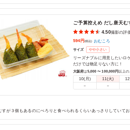
用シーン：
ロケ・撮影
›
撮影
ご予算控えめ だし唐天むす
4.50
撮影の評
594円
おむころ
(税込)
サイズ
やや小さい
リーズナブルに用意したいロ
だけでは物足りない方に！
大量注文・急な注文や数量変
大阪府
は
5,000 〜 100,000円
以上の
10(月)
11(火)
12
－
－
むすが３個もあるのにぺろりと食べられるくらいあっさりしていてお
がはんぺんのようなものに変わっていたのが少しショックでした。
用シーン：
ロケ・撮影
›
撮影