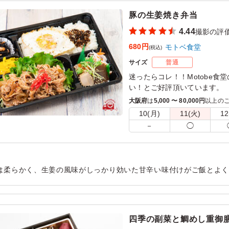
豚の生姜焼き弁当
4.44
撮影の評
680円
モトベ食堂
(税込)
サイズ
普通
迷ったらコレ！！Motobe
い！とご好評頂いています。
豚肉を生姜がアクセントとな
大阪府
は
5,000 〜 80,000円
以上の
は、ご飯にもよく合う人気の
10(月)
11(火)
12
みください。
－
◯
※夏季や時期、気候により食
に変更させていただく場合が
は柔らかく、生姜の風味がしっかり効いた甘辛い味付けがご飯とよ
塩と胡椒の加減がよく美味しかったです。量もちょうどよく、冷め
。
用シーン：
ロケ・撮影
›
撮影
四季の副菜と鯛めし重御