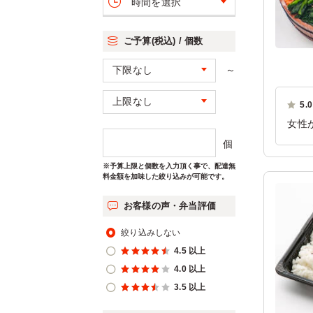
時間を選択
ご予算(税込) / 個数
～
5.0
女性
でし
個
後ま
※予算上限と個数を入力頂く事で、配達無
料金額を加味した絞り込みが可能です。
ご利
お客様の声・弁当評価
絞り込みしない
4.5 以上
4.0 以上
3.5 以上