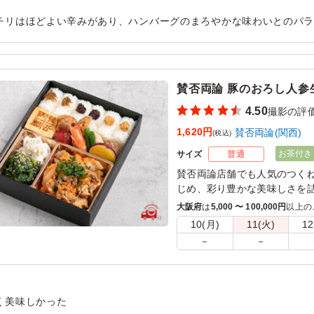
チリはほどよい辛みがあり、ハンバーグのまろやかな味わいとのバラ
いるためボリュームも十分で、最後まで飽きずに楽しめました。副
華やかで満足度の高いお弁当でした。
用シーン：
ロケ・撮影
›
撮影
賛否両論 豚のおろし人参
4.50
撮影の評
1,620円
賛否両論(関西)
(税込)
お茶付き
サイズ
普通
賛否両論店舗でも人気のつく
じめ、彩り豊かな美味しさを
みんな大好き生姜焼きを、お
大阪府
は
5,000 〜 100,000円
以上の
どあっさりお召し上がりいた
10(月)
11(火)
12
－
－
く美味しかった