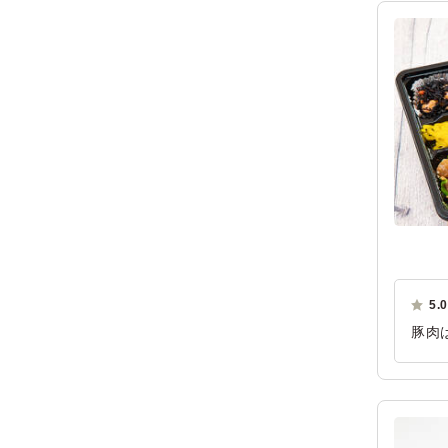
5.0
豚肉
きも
です
ご利