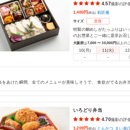
4.57
撮影の評
1,400円
莉匠庵
(税込)
サイズ
普通
特製の鯛めしがたっぷりはい
のお惣菜とご一緒に是非お召
大阪府
は
7,000 〜 30,000円
以上の
※一部画像と異なります。
10(月)
11(火)
12
－
－
当をあけた瞬間、全てのメニューが美味しそうで、 食欲がでるお弁
上がる方々が迷ってくれており、 発注してよかったなと感じました
ます。
用シーン：
ロケ・撮影
›
撮影
いろどり弁当
4.70
撮影の評
1,209円
とんかつ まい泉(
(税込)