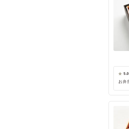
5.0
お弁
召し
おり
ご利