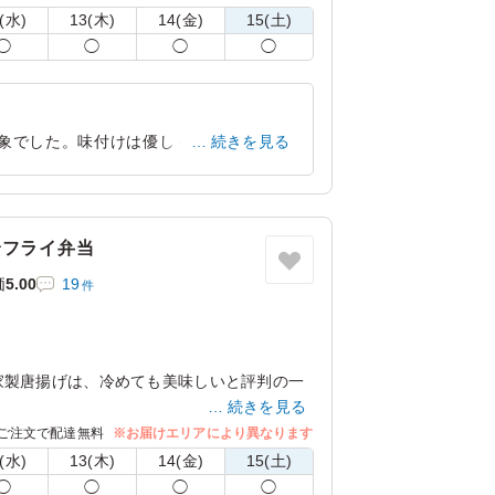
(水)
13(木)
14(金)
15(土)
◯
◯
◯
◯
印象でした。味付けは優しく、冷めてもお
続きを見る
思います。
大阪府大阪市鶴見区緑地公園
2025/04/29
身フライ弁当
価
5.00
19
件
家製唐揚げは、冷めても美味しいと評判の一
続きを見る
飯をお楽しみ下さい。
ご注文で配達無料
※お届けエリアにより異なります
(水)
13(木)
14(金)
15(土)
◯
◯
◯
◯