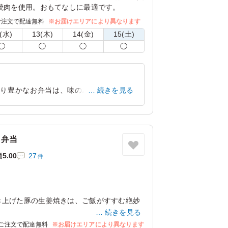
焼肉を使用。おもてなしに最適です。
ご注文で配達無料
※お届けエリアにより異なります
(水)
13(木)
14(金)
15(土)
◯
◯
◯
◯
彩り豊かなお弁当は、味のバランスが絶妙
続きを見る
す。ご飯もふっくら炊き上がっていて、最
大阪府箕面市今宮
2025/06/10
イ弁当
価
5.00
27
件
き上げた豚の生姜焼きは、ご飯がすすむ絶妙
続きを見る
、大地のめざめならではのお弁当です。
ご注文で配達無料
※お届けエリアにより異なります