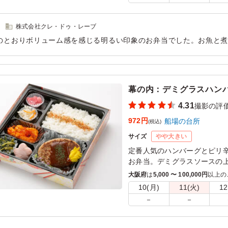
株式会社クレ・ドゥ・レーブ
のとおりボリューム感を感じる明るい印象のお弁当でした。お魚と
美味しかったです。量を大切にしたい場にぴったりだと感じました
用シーン：
ロケ・撮影
›
撮影
幕の内：デミグラスハンバー
4.31
撮影の評
972円
船場の台所
(税込)
サイズ
やや大きい
定番人気のハンバーグとピリ
お弁当。デミグラスソースの
トに。
大阪府
は
5,000 〜 100,000円
以上の
10(月)
11(火)
12
－
－