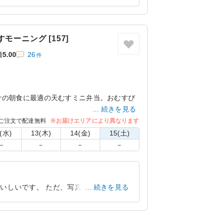
大阪府大阪市西淀川区御幣島
2024/08/12
モーニング [157]
価
5.00
26
件
ケの朝食に最適の天むすミニ弁当。おむすび
続きを見る
更対応可能！
ご注文で配達無料
※お届けエリアにより異なります
(水)
13(木)
14(金)
15(土)
－
－
－
－
いしいです。 ただ、写真にのっている
続きを見る
大阪府大阪市中央区城見
2023/04/27