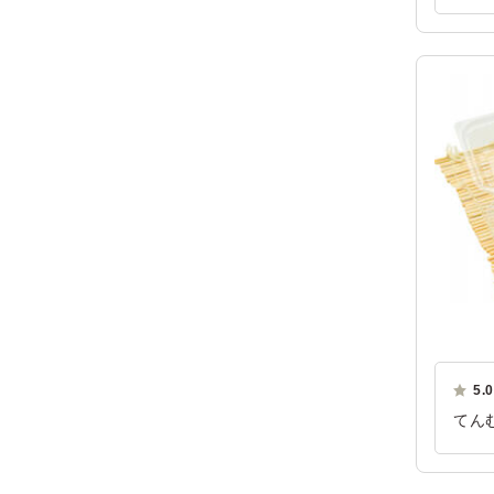
ご利
5.0
てん
玉子
ご利