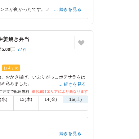
ンスが良かったです。メインが2種類入
続きを見る
菜も彩りよく盛り付けられており、見た目
大阪府大阪市中央区大阪城
2026/07/09
生姜焼き弁当
価
5.00
77
件
おすすめ
ね、おかき揚げ、いぶりがっこポテサラをは
詰め込みました。
続きを見る
ろしにんじんでちょっとおめかし。お肉だけ
ご注文で配達無料
※お届けエリアにより異なります
だける、新感覚の生姜焼きです。
(水)
13(木)
14(金)
15(土)
－
－
－
－
続きを見る