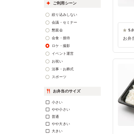
ご利用シーン
絞り込みしない
会議・セミナー
懇親会
5.0
会食・接待
お弁
いし
ロケ・撮影
イベント運営
ご利
お祝い
法事・お葬式
スポーツ
お弁当のサイズ
小さい
やや小さい
普通
やや大きい
大きい