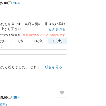
価
5.00
36
件
ったお弁当です。当店自慢の、彩り良い季節
し上がり下さい。
続きを見る
ご注文で配達無料
※お届けエリアにより異なります
(水)
13(木)
14(金)
15(土)
◯
－
－
－
当だと感じました。 どれも美味しそうで
続きを見る
ので、 ぜひまた発注をできればと思って
大阪府大阪市北区東天満
2023/04/30
価
5.00
35
件
関西)