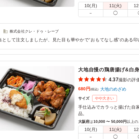
10(月)
11(火)
12
－
◯
株式会社クレ・ドゥ・レーブ
当として注文しましたが、見た目も華やかで“おもてなし感”のある
くいただける内容です。大切なお客様にも安心してご提供できると
用シーン：
ロケ・撮影
›
撮影
大地自慢の鶏唐揚げ&白
4.37
撮影の評
680円
大地のめざめ
(税込)
サイズ
やや大きい
手仕込みでカラっと揚げた自
品。
たっぷりの手作りおかずとご
大阪府
は
10,000 〜 50,000円
以上の
10(月)
11(火)
12
－
◯