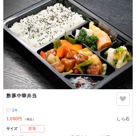
た。 ありがとうございました♪
ご利用シーン：
会議・セミナー
›
研修
静岡県浜松市中央区村櫛町
2026/01/06
酢豚中華弁当
1
件
1,080円
しら石
（税込）
サイズ
普通