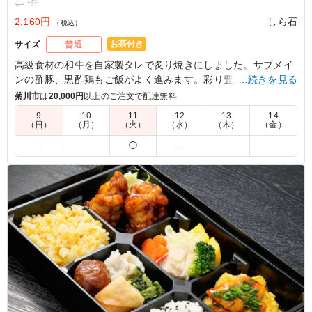
-
件
2,160円
しら石
（税込）
お茶付き
サイズ
普通
高級食材の和牛を自家製タレで炙り焼きにしました。サブメイ
ンの酢豚、黒酢鶏もご飯がよく進みます。彩り豊かな副菜とと
…続きを見る
もにお召し上がりください。
菊川市
は
20,000円
以上のご注文で配達無料
9
10
11
12
13
14
※焼肉は火を通してご提供をいたします。
（日）
（月）
（火）
（水）
（木）
（金）
－
－
◯
－
－
－