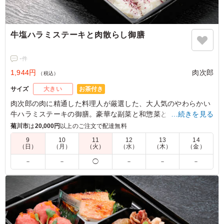
牛塩ハラミステーキと肉散らし御膳
-
件
1,944円
肉次郎
（税込）
お茶付き
サイズ
大きい
肉次郎の肉に精通した料理人が厳選した、大人気のやわらかい
牛ハラミステーキの御膳。豪華な副菜と和惣菜と一緒にお楽し
…続きを見る
みください。
菊川市
は
20,000円
以上のご注文で配達無料
9
10
11
12
13
14
（日）
（月）
（火）
（水）
（木）
（金）
－
－
◯
－
－
－