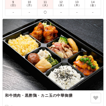
9
10
11
12
13
14
（日）
（月）
（火）
（水）
（木）
（金）
－
－
◯
－
－
－
和牛焼肉・黒酢鶏・カニ玉の中華御膳