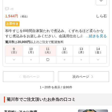
-
件
1,944円
しら石
（税込）
お茶付き
和牛すじを8時間自家製たれで煮込み、くずれるほど柔らかな
すじ煮込みをお楽しみください。会議用仕出し弁当にしら石の
…続きを見る
中華弁当をお召し上がりください。
菊川市
は
20,000円
以上のご注文で配達無料
9
10
11
12
13
14
（日）
（月）
（火）
（水）
（木）
（金）
－
－
◯
－
－
－
〈 前のページ
次のページ 〉
1～20件を表示 / 全86件
菊川市でご注文頂いたお弁当の口コミ
高級鮪レアカツ御膳