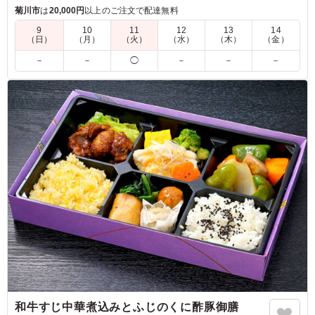
弁当としておすすめです。
菊川市
は
20,000円
以上のご注文で配達無料
9
10
11
12
13
14
（日）
（月）
（火）
（水）
（木）
（金）
5.0
法事のお弁当として利用させていただきました 蓋を開け
－
－
◯
－
－
－
た瞬間「美味しそう」という声があがりました 彩も綺麗
でご飯が2種類もうれしいです またお茶が付いているのも
好評でした
ご利用シーン：
法事・お葬式
›
お葬式
静岡県静岡市葵区慈悲尾
2025/02/27
和牛すじ中華煮込みとふじのくに酢豚御膳