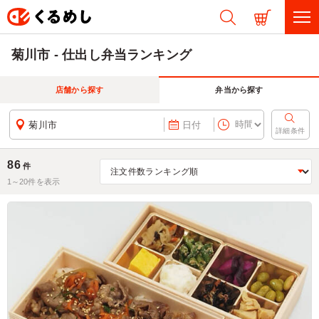
菊川市 - 仕出し弁当ランキング
店舗から探す
弁当から探す
菊川市
日付
詳細条件
86
件
1～
20
件を表示