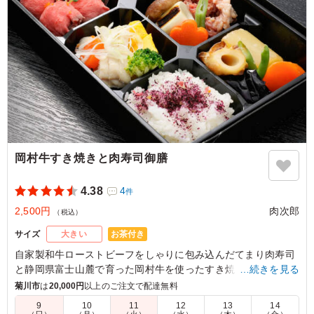
岡村牛すき焼きと肉寿司御膳
4.38
4
件
2,500円
肉次郎
（税込）
お茶付き
サイズ
大きい
自家製和牛ローストビーフをしゃりに包み込んだてまり肉寿司
と静岡県富士山麓で育った岡村牛を使ったすき焼きの御膳。野
…続きを見る
菜もたっぷりで、自然の恵みを感じることができます。肉次郎
菊川市
は
20,000円
以上のご注文で配達無料
は、地元静岡の肉にこだわり作っています。
9
10
11
12
13
14