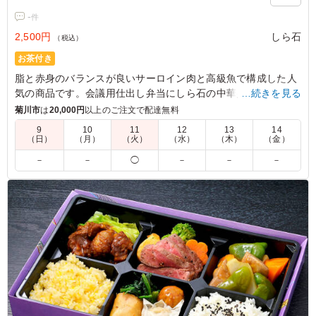
-
件
2,500円
しら石
（税込）
お茶付き
脂と赤身のバランスが良いサーロイン肉と高級魚で構成した人
気の商品です。会議用仕出し弁当にしら石の中華弁当をお召し
…続きを見る
上がりください。
菊川市
は
20,000円
以上のご注文で配達無料
9
10
11
12
13
14
（日）
（月）
（火）
（水）
（木）
（金）
－
－
◯
－
－
－