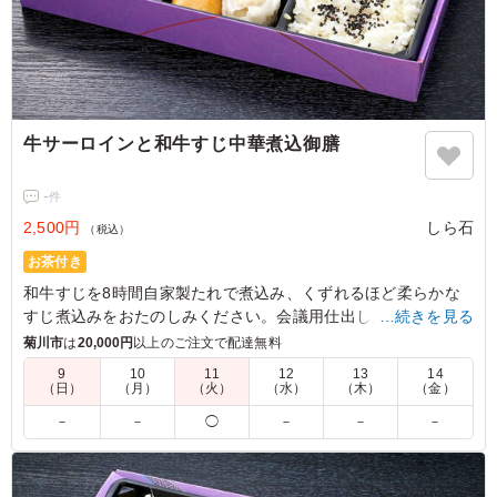
牛サーロインと和牛すじ中華煮込御膳
-
件
2,500円
しら石
（税込）
お茶付き
和牛すじを8時間自家製たれで煮込み、くずれるほど柔らかな
すじ煮込みをおたのしみください。会議用仕出し弁当にしら石
…続きを見る
の中華弁当をお召し上がりください。
菊川市
は
20,000円
以上のご注文で配達無料
9
10
11
12
13
14
（日）
（月）
（火）
（水）
（木）
（金）
－
－
◯
－
－
－