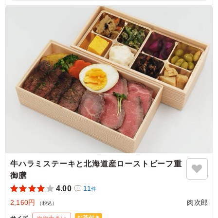
4.5
種類も大まかに6つに分かれ、アクサせない工夫がこられ
ていると思いました。また、味がしっかりした食べ物や薄
味に味付けした食べ物などあり、いが持たれにくい工夫な
どこらしていると思いました。
ご利用シーン：
－
静岡県浜松市中央区三方原町
2025/05/23
牛ハラミステーキと北海道産ローストビーフ重
御膳
4.00
11
件
2,160円
肉次郎
（税込）