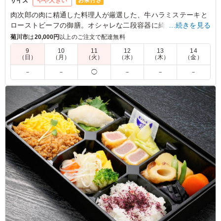
お茶付き
サイズ
やや大きい
肉次郎の肉に精通した料理人が厳選した、牛ハラミステーキと
ローストビーフの御膳。オシャレな二段容器に綺麗に2種の肉
…続きを見る
が並びます。副菜も豪華に8種。お肉と和惣菜をお楽しみくだ
菊川市
は
20,000円
以上のご注文で配達無料
さい。
9
10
11
12
13
14
（日）
（月）
（火）
（水）
（木）
（金）
4.0
株式会社アビス
－
－
◯
－
－
－
食事のバランスも考えておられるのか、色どりもよくおい
しそうだと思います。 また、お茶が付いてくるのもあり
がたいです。 この時期、赤みのお肉は毛嫌いされがちで
すが。おいしいとのコメントを頂きました。
ご利用シーン：
会議・セミナー
›
勉強会
静岡県藤枝市駿河台
2024/08/03