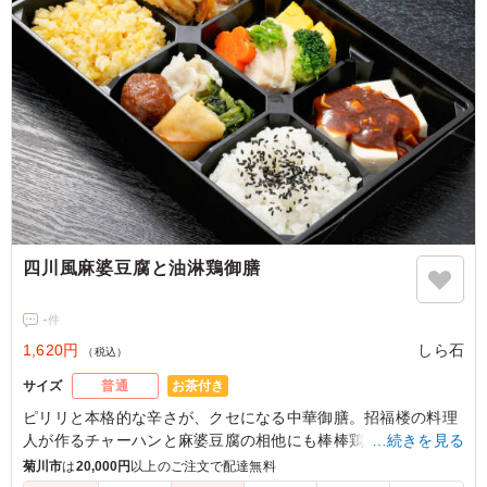
四川風麻婆豆腐と油淋鶏御膳
-
件
1,620円
しら石
（税込）
お茶付き
サイズ
普通
ピリリと本格的な辛さが、クセになる中華御膳。招福楼の料理
人が作るチャーハンと麻婆豆腐の相他にも棒棒鶏をはじめ、た
…続きを見る
くさんの副菜がお召し上がりください。
菊川市
は
20,000円
以上のご注文で配達無料