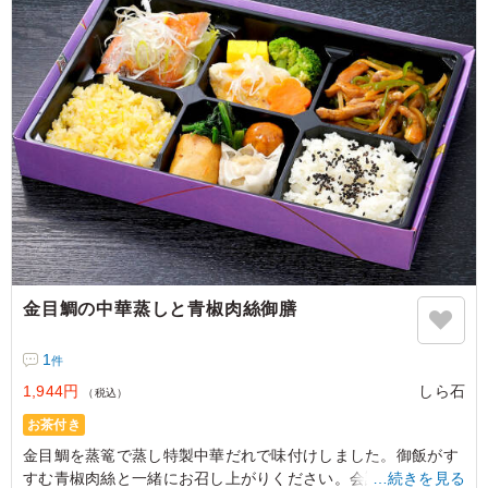
金目鯛の中華蒸しと青椒肉絲御膳
1
件
1,944円
しら石
（税込）
お茶付き
金目鯛を蒸篭で蒸し特製中華だれで味付けしました。御飯がす
すむ青椒肉絲と一緒にお召し上がりください。会議用の仕出し
…続きを見る