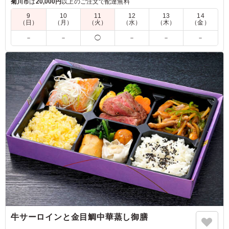
菊川市
は
20,000円
以上のご注文で配達無料
9
10
11
12
13
14
（日）
（月）
（火）
（水）
（木）
（金）
5.0
自身が1番気になっていた。女子に人気。しかし3番人気で
－
－
◯
－
－
－
した。 残さず食べていたので良いと思います。種類がも
う少し増えると嬉しいかも。 写真を掲示して選べる環境
にしておいた。結果 です。
ご利用シーン：
会食・接待
›
会食
静岡県静岡市葵区黒金町
2026/03/14
牛サーロインと金目鯛中華蒸し御膳