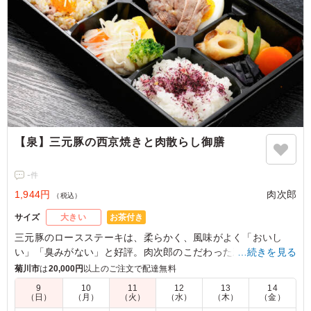
【泉】三元豚の西京焼きと肉散らし御膳
-
件
1,944円
肉次郎
（税込）
お茶付き
サイズ
大きい
三元豚のロースステーキは、柔らかく、風味がよく「おいし
い」「臭みがない」と好評。肉次郎のこだわった新鮮な肉を使
…続きを見る
用した御膳をお召し上がりください。
菊川市
は
20,000円
以上のご注文で配達無料
9
10
11
12
13
14
（日）
（月）
（火）
（水）
（木）
（金）