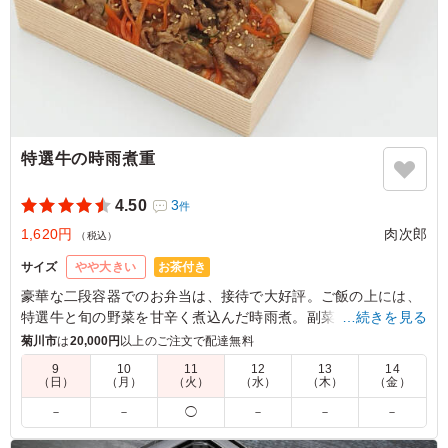
特選牛の時雨煮重
4.50
3
件
1,620円
肉次郎
（税込）
お茶付き
サイズ
やや大きい
豪華な二段容器でのお弁当は、接待で大好評。ご飯の上には、
特選牛と旬の野菜を甘辛く煮込んだ時雨煮。副菜も8種類綺麗
…続きを見る
に並んでいます。肉次郎の肉×和食の二段御膳をお試しくださ
菊川市
は
20,000円
以上のご注文で配達無料
い。
9
10
11
12
13
14
（日）
（月）
（火）
（水）
（木）
（金）
4.5
有限会社アイライン
－
－
◯
－
－
－
男性でも大満足でした。 お味もまた食べたいと思いまし