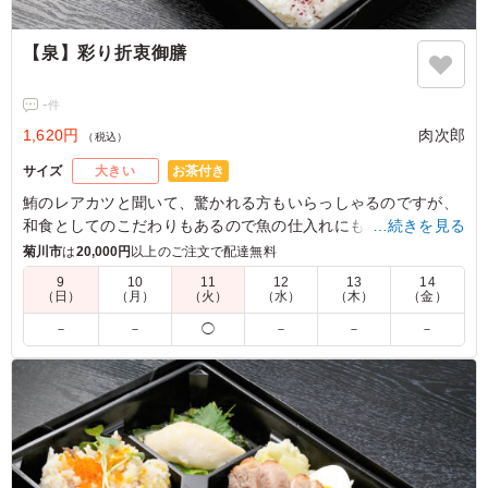
【泉】彩り折衷御膳
-
件
1,620円
肉次郎
（税込）
お茶付き
サイズ
大きい
鮪のレアカツと聞いて、驚かれる方もいらっしゃるのですが、
和食としてのこだわりもあるので魚の仕入れにもこだわってい
…続きを見る
ます。是非自慢のレアカツ弁当をお召し上がりください。
菊川市
は
20,000円
以上のご注文で配達無料
9
10
11
12
13
14
（日）
（月）
（火）
（水）
（木）
（金）
－
－
◯
－
－
－