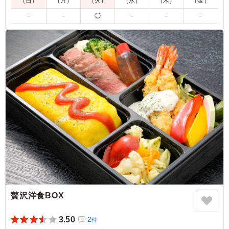
（日）
（月）
（火）
（水）
（木）
（金）
※焼肉は火を通してご提供をいたします。
－
－
◯
－
－
－
4.5
肉と魚の主体が2つ、また副菜もしっかり味付けされてお
り、とは言えくどくなく、最初に野菜を召し上がれる方が
多い印象にございました。また野菜を真ん中の位置に置く
のはすごくアリだと思います。
ご利用シーン：
－
静岡県浜松市中央区住吉
2025/07/24
贅沢洋食BOX
3.50
2
件