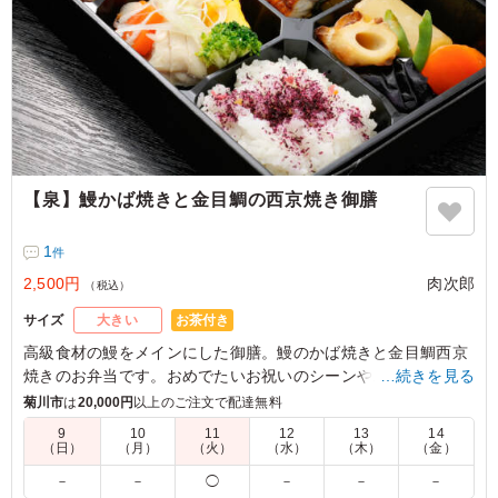
【泉】鰻かば焼きと金目鯛の西京焼き御膳
1
件
2,500円
肉次郎
（税込）
お茶付き
サイズ
大きい
高級食材の鰻をメインにした御膳。鰻のかば焼きと金目鯛西京
焼きのお弁当です。おめでたいお祝いのシーンや、接待でも重
…続きを見る
宝されているお弁当。老若男女皆から喜ばれる和食で、ご飯も
菊川市
は
20,000円
以上のご注文で配達無料
2種類楽しめる幕ノ内風になっています。ぜひご利用くださ
9
10
11
12
13
14
い。
（日）
（月）
（火）
（水）
（木）
（金）
－
－
◯
－
－
－