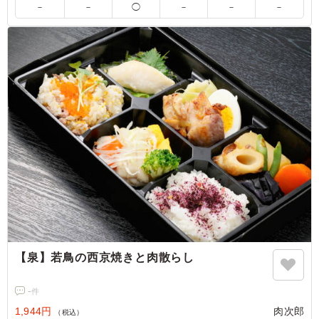
－
－
◯
－
－
－
【泉】若鳥の西京焼きと肉散らし
-
件
1,944円
肉次郎
（税込）