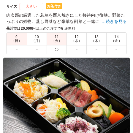
お茶付き
サイズ
大きい
肉次郎の厳選した若鳥を西京焼きにした接待向け御膳。野菜た
っぷりの煮物、蒸し野菜など豪華な副菜と一緒にお召し上がり
…続きを見る
ください。
菊川市
は
20,000円
以上のご注文で配達無料
9
10
11
12
13
14
（日）
（月）
（火）
（水）
（木）
（金）
－
－
◯
－
－
－