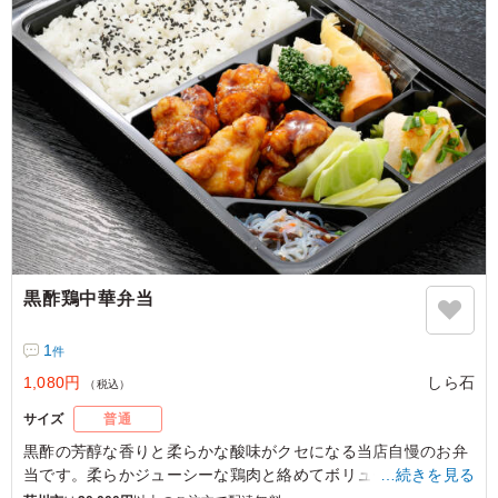
黒酢鶏中華弁当
1
件
1,080円
しら石
（税込）
サイズ
普通
黒酢の芳醇な香りと柔らかな酸味がクセになる当店自慢のお弁
当です。柔らかジューシーな鶏肉と絡めてボリュームいっぱい
…続きを見る
のお弁当です。ぜひお試しください。