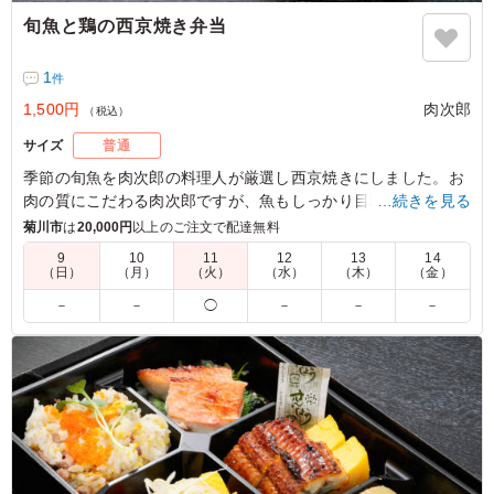
旬魚と鶏の西京焼き弁当
1
件
1,500円
肉次郎
（税込）
サイズ
普通
季節の旬魚を肉次郎の料理人が厳選し西京焼きにしました。お
肉の質にこだわる肉次郎ですが、魚もしっかり目利きをし調理
…続きを見る
をしています。会議のお弁当にお召し上がりください。
菊川市
は
20,000円
以上のご注文で配達無料
9
10
11
12
13
14
（日）
（月）
（火）
（水）
（木）
（金）
5.0
肉が苦手な方向けに選びましたが、魚の西京焼きが程よい
－
－
◯
－
－
－
甘みと香ばしさで食べやすく、全体のバランスも良く好評
でした。副菜も彩り豊かで、あっさりしつつ満足感のある
内容でした。
ご利用シーン：
会議・セミナー
›
会議
静岡県静岡市駿河区東静岡
2026/06/18