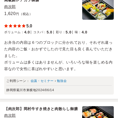
肉次郎
1,620
円（税込）
5.0
4.0
5.0
5.0
4.0
ボリューム
：
コスパ
：
彩り
：
味
：
お弁当の内容は６つのブロックに分かれており、それぞれ違っ
た内容のご飯・おかずでしたので見た目も良く喜んでいただき
ました。
ボリュームは多くはありませんが、いろいろな味を楽しめる内
容なので女性に喜ばれやすいと思います。
ご利用シーン：
会議・セミナー
›
勉強会
静岡県菊川市東横地
2024/06/14
【肉次郎】岡村牛すき焼きと肉散らし御膳
肉次郎