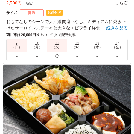
2,500円
しら石
（税込）
お茶付き
サイズ
普通
おもてなしのシーンで大活躍間違いなし。ミディアムに焼き上
げたサーロインステーキと大きなエビフライ洋食御膳。彩りが
…続きを見る
良い副菜もご用意があり、目で見ても楽しめます。ぜひお試し
菊川市
は
20,000円
以上のご注文で配達無料
ください。
9
10
11
12
13
14
（日）
（月）
（火）
（水）
（木）
（金）
－
－
◯
－
－
－