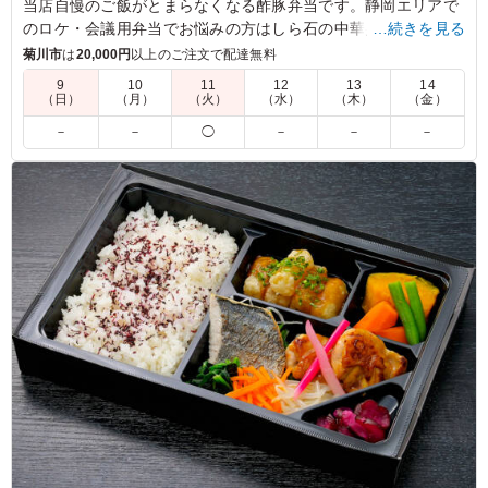
当店自慢のご飯がとまらなくなる酢豚弁当です。静岡エリアで
のロケ・会議用弁当でお悩みの方はしら石の中華弁当をお試し
…続きを見る
ください。
菊川市
は
20,000円
以上のご注文で配達無料
9
10
11
12
13
14
（日）
（月）
（火）
（水）
（木）
（金）
5.0
なぜか？不人気だった。ボリューム不足か？野菜の種類
－
－
◯
－
－
－
か？ 写真を掲示して選べる環境にしておいた。結果で
す。 残さず食べていたので良いと思います。種類がもう
少し増えると嬉しいかも。
ご利用シーン：
会食・接待
›
会食
静岡県静岡市葵区黒金町
2026/03/14