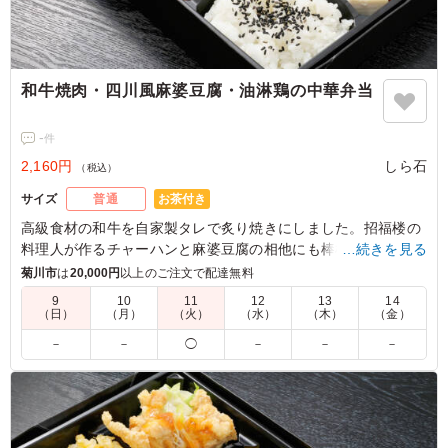
和牛焼肉・四川風麻婆豆腐・油淋鶏の中華弁当
-
件
2,160円
しら石
（税込）
お茶付き
サイズ
普通
高級食材の和牛を自家製タレで炙り焼きにしました。招福楼の
料理人が作るチャーハンと麻婆豆腐の相他にも棒棒鶏をはじ
…続きを見る
め、たくさんの副菜がお召し上がりください。
菊川市
は
20,000円
以上のご注文で配達無料
9
10
11
12
13
14
※焼肉は火を通してご提供をいたします。
（日）
（月）
（火）
（水）
（木）
（金）
－
－
◯
－
－
－