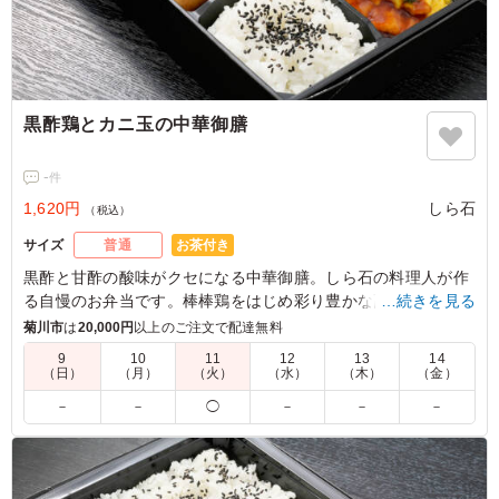
黒酢鶏とカニ玉の中華御膳
-
件
1,620円
しら石
（税込）
お茶付き
サイズ
普通
黒酢と甘酢の酸味がクセになる中華御膳。しら石の料理人が作
る自慢のお弁当です。棒棒鶏をはじめ彩り豊かな副菜と一緒に
…続きを見る
お召し上がりください。
菊川市
は
20,000円
以上のご注文で配達無料
9
10
11
12
13
14
（日）
（月）
（火）
（水）
（木）
（金）
－
－
◯
－
－
－