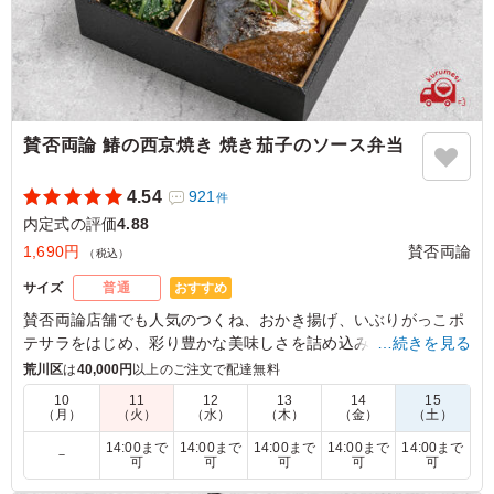
賛否両論 鰆の西京焼き 焼き茄子のソース弁当
4.54
921
件
内定式の評価
4.88
1,690円
賛否両論
（税込）
おすすめ
サイズ
普通
賛否両論店舗でも人気のつくね、おかき揚げ、いぶりがっこポ
テサラをはじめ、彩り豊かな美味しさを詰め込みました。
…続きを見る
賛否両論の店舗で、お刺身に合わせて提供している「変わり醤
荒川区
は
40,000円
以上のご注文で配達無料
油」を焼き魚に合う「ソース」にアレンジ。
10
11
12
13
14
15
焼き茄子の香ばしさが西京焼きとマッチして、くせになる美味
（月）
（火）
（水）
（木）
（金）
（土）
しさです。
14:00まで
14:00まで
14:00まで
14:00まで
14:00まで
－
可
可
可
可
可
5.0
株式会社共同テレビジョン