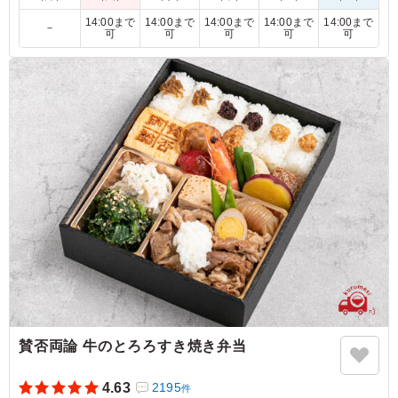
14:00まで
14:00まで
14:00まで
14:00まで
14:00まで
－
【弁当内容】
可
可
可
可
可
賛否両論のたまご焼き/いぶりがっことマスカルポーネのポテト
サラダ/鶏の松風焼き/牛蒡おかき揚げ/鶏つくね・海老・いんげ
んの旨煮/たこの柔らか煮/青菜の胡麻和え/さつまいもレモン煮/
杏トマト/季節のしんじょう/にんじんカステラ
5.0
見た目・ボリューム・味ともに満足でした。 見た目は、
外箱からして特別感があり、そもそも3段もあるお弁当を
いただく機会があまりないので、皆さん盛り上がっていま
した。 中身についても、それぞれが大変おいしく、満足
いたしました。
ご利用シーン：
懇親会
›
内定式
東京都新宿区西新宿
2025/10/06
賛否両論 牛のとろろすき焼き弁当
4.63
2195
件