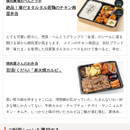
塚田農場おべんとラボ
絶品！塚だまタルタル若鶏のチキン南
蛮弁当
とても可愛い熨斗に、惣菜・べんとうグランプリ「金賞」のシールに蓋を
開ける前から期待度が高まります。 メインのチキン南蛮は、自社ブランド
卵「塚だま」を使用した自家製タルタルソースをかけて食べると、幸せの
ハーモニー。タルタルをかけないで食べても南蛮酢でさっぱりとした味も
楽しめます。副菜の肉じゃがは、食感も味も優しい手作りらしい味わい。
焼肉屋さんのお弁当
高菜と明太子の和え物は、プチプチした食感とピリ辛でご飯が進む一品で
百済(くだら)「炭火焼カルビ」
した。
黒い熨斗紙を外すとそこには、理想郷が広がっていた。たまんないわ～好
きな物しか入ってない。牛肉カルビ・チャプチェ・チヂミ・ヤンニョムチ
キン・キムチ。しっかりと味の付いたカルビはご飯が進む進む。箸休めが
メインに匹敵するほどのクオリティ。大満足な味・ボリューム。大変美味
しゅうございました。違う種類も食べたくなるお店でした。