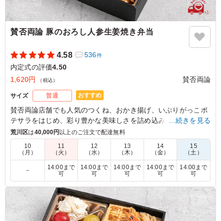
賛否両論 豚のおろし人参生姜焼き弁当
4.58
536
件
内定式の評価
4.50
1,620円
賛否両論
（税込）
おすすめ
サイズ
普通
賛否両論店舗でも人気のつくね、おかき揚げ、いぶりがっこポ
テサラをはじめ、彩り豊かな美味しさを詰め込みました。
…続きを見る
みんな大好き生姜焼きを、おろしにんじんでちょっとおめか
荒川区
は
40,000円
以上のご注文で配達無料
し。お肉だけどあっさりお召し上がりいただける、新感覚の生
10
11
12
13
14
15
姜焼きです。
（月）
（火）
（水）
（木）
（金）
（土）
14:00まで
14:00まで
14:00まで
14:00まで
14:00まで
－
可
可
可
可
可
4.5
誠信システムズ株式会社
内定式のお昼御飯用に注文しました。 生姜焼きが好きな
方がチョイスしましたが、味付けとボリューム感のどちら
も大満足でした！ 今後も頼みたいと思うのでよろしくお
願いします！