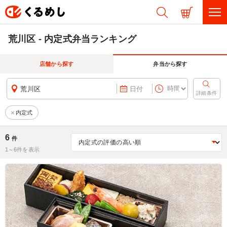
荒川区 - 内定式弁当ランキング
店舗から探す
弁当から探す
荒川区
日付
詳細条件
内定式
6
件
1～
6
件を表示