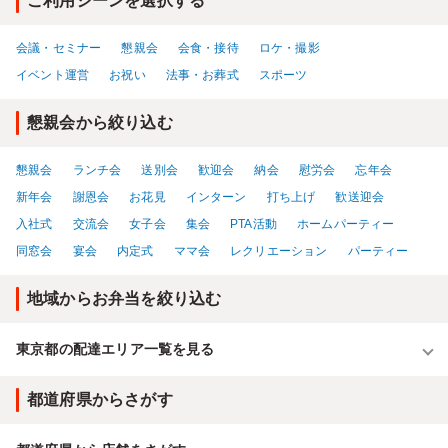
ご利用シーンを選択する
会議・セミナー
懇親会
会食・接待
ロケ・撮影
イベント運営
お祝い
法事・お葬式
スポーツ
懇親会から絞り込む
懇親会
ランチ会
送別会
歓迎会
納会
慰労会
忘年会
新年会
謝恩会
お花見
インターン
打ち上げ
歓送迎会
入社式
交流会
女子会
集会
PTA活動
ホームパーティー
同窓会
宴会
内定式
ママ会
レクリエーション
パーティー
地域からお弁当を絞り込む
東京都の配達エリア一覧を見る
都道府県からさがす