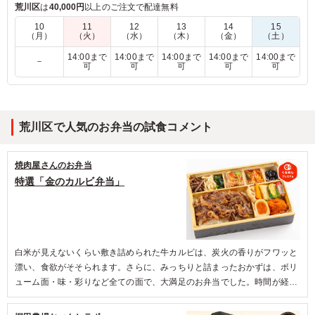
「がっつり！でもさっぱり！」みそ漬けにして、ほんのりゆず
荒川区
は
40,000円
以上のご注文で配達無料
を効かせた豚を、しっとりと焼き上げてご飯にオン！
10
11
12
13
14
15
「美味しさも重さもずっしりくるのが嬉しい！」ご飯の上にお
（月）
（火）
（水）
（木）
（金）
（土）
かずを乗せた、笠原が大好きなドカ弁を、賛否両論スタイルで
14:00まで
14:00まで
14:00まで
14:00まで
14:00まで
－
お楽しみください。
可
可
可
可
可
こだわりの梅だれをかければ、あっという間に完食間違いなし
です。
荒川区で人気のお弁当の試食コメント
5.0
写真での見た目以上にボリュームもあり、男子学生の胃袋
も問題なく満たされました。おかずの種類もたくさんあ
焼肉屋さんのお弁当
り、それぞれのおかずごとに味の変化があり、最後まで飽
特選「金のカルビ弁当」
きずに美味しく食べられました。また、冷めていても美味
しいのも高評価です。また利用したいと思います。
ご利用シーン：
懇親会
›
内定式
東京都目黒区平町
2023/10/04
白米が見えないくらい敷き詰められた牛カルビは、炭火の香りがフワッと
漂い、食欲がそそられます。さらに、みっちりと詰まったおかずは、ボリ
ューム面・味・彩りなど全ての面で、大満足のお弁当でした。時間が経っ
ても「おいしい」が溢れる焼肉重は、どんなシーンで食べても大好評間違
いなしの商品です。ぜひお召し上がりください。