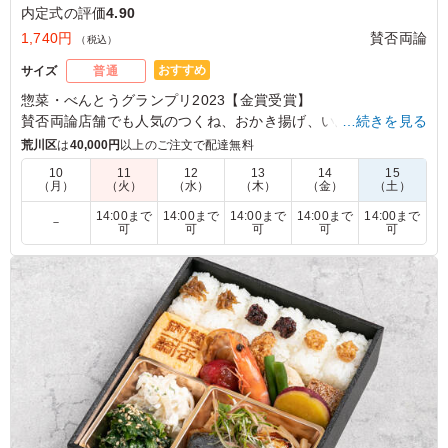
内定式の評価
4.90
1,740円
賛否両論
（税込）
おすすめ
サイズ
普通
惣菜・べんとうグランプリ2023【金賞受賞】
賛否両論店舗でも人気のつくね、おかき揚げ、いぶりがっこポ
…続きを見る
テサラをはじめ、彩り豊かな美味しさを詰め込みました。
荒川区
は
40,000円
以上のご注文で配達無料
いつものたまごの代わりに今日はとろろですき焼きを楽しんで
10
11
12
13
14
15
みませんか？ご飯が進む変わりすき焼きをぜひお試しくださ
（月）
（火）
（水）
（木）
（金）
（土）
い。
14:00まで
14:00まで
14:00まで
14:00まで
14:00まで
－
可
可
可
可
可
4.5
カブシキカイシャケミトックス
定番のおかずは安心して頂けました。お肉も大変いいお味
でした。ありがとうございました。
ご利用シーン：
懇親会
›
内定式
東京都大田区上池台
2025/10/06