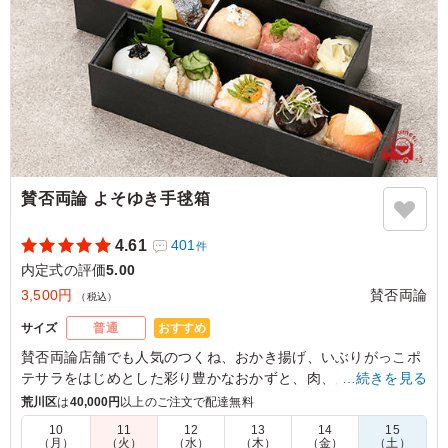
賛否両論 よそゆき手毬箱
4.61
401
件
内定式の評価
5.00
3,500円
賛否両論
（税込）
おすすめ
サイズ
普通
賛否両論店舗でも人気のつくね、おかき揚げ、いぶりがっこポ
テサラをはじめとした彩り豊かなおかずと、肉、魚、野菜を使
…続きを見る
用した7種類の手毬寿司を一緒に詰め込みました。
荒川区
は
40,000円
以上のご注文で配達無料
見て楽しい！食べて美味しい！ハレの日にもぴったりな、ちょ
10
11
12
13
14
15
っとよそいき気分のお弁当です。
（月）
（火）
（水）
（木）
（金）
（土）