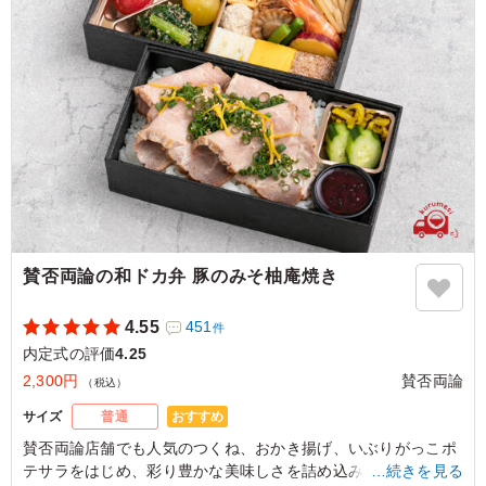
ご利用シーン：
懇親会
›
内定式
東京都台東区台東
2022/10/02
賛否両論の和ドカ弁 豚のみそ柚庵焼き
4.55
451
件
内定式の評価
4.25
2,300円
賛否両論
（税込）
おすすめ
サイズ
普通
賛否両論店舗でも人気のつくね、おかき揚げ、いぶりがっこポ
テサラをはじめ、彩り豊かな美味しさを詰め込みました。
…続きを見る