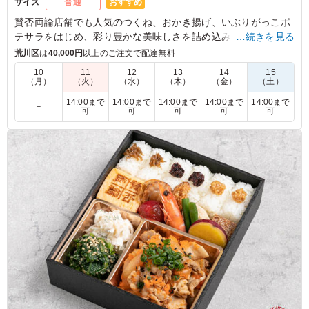
おすすめ
サイズ
普通
賛否両論店舗でも人気のつくね、おかき揚げ、いぶりがっこポ
テサラをはじめ、彩り豊かな美味しさを詰め込みました。
…続きを見る
お弁当の定番おかずの唐揚げを胡麻らっきょポン酢で和えてさ
荒川区
は
40,000円
以上のご注文で配達無料
っぱりと。笠原流アレンジをお楽しみください。
10
11
12
13
14
15
（月）
（火）
（水）
（木）
（金）
（土）
5.0
株式会社共同テレビジョン
14:00まで
14:00まで
14:00まで
14:00まで
14:00まで
－
可
可
可
可
可
鶏らっきょポン酢ってどんな味かな？と思いつつ注文しま
したが、内定者からも鶏からの人気は抜群でした！ 肉の
お肉も柔らかく、ご飯も全てに味がありますし、コスパも
抜群だと思います。
ご利用シーン：
懇親会
›
内定式
東京都中央区築地
2023/10/10