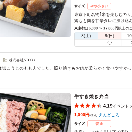
サイズ
やや小さい
東京下町名物｢米を楽しむのり
鶏もも肉を甘辛タレに漬け込
した。甘辛タレはご飯との相
東京都
は
6,000 〜 37,000円
以上の
り食べごたえがあり、満足で
8(土)
9(日)
10
－
◯
株式会社STORY
は塩こうじのもも肉でした。照り焼きもお肉が柔らかく食べやすか
しいお弁当です。のり弁のおいしさを再認識できる大満足のお弁当
用シーン：
イベント運営
›
イベントスタッフ
牛すき焼き弁当
4.19
イベント
1,000円
えんどころ
(税込)
サイズ
普通