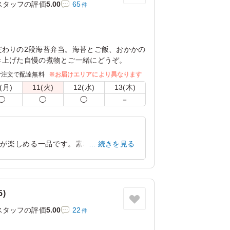
スタッフの評価
5.00
65
件
だわりの2段海苔弁当。海苔とご飯、おかかの
き上げた自慢の煮物とご一緒にどうぞ。
ご注文で配達無料
※お届けエリアにより異なります
(月)
11(火)
12(水)
13(木)
◯
◯
◯
－
せが楽しめる一品です。素材本来の美味し
続きを見る
ます。二段仕立てで彩り豊かなおかずも充
から会議やおもてなしまで幅広いシーンで
)
東京都渋谷区千駄ヶ谷
2026/07/14
スタッフの評価
5.00
22
件