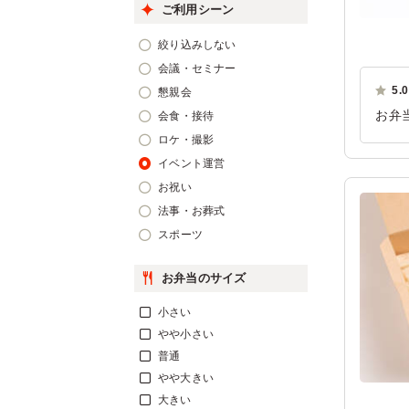
ご利用シーン
絞り込みしない
会議・セミナー
5.0
懇親会
お弁
会食・接待
うど
ロケ・撮影
イベント運営
ご利
お祝い
法事・お葬式
スポーツ
お弁当のサイズ
小さい
やや小さい
普通
やや大きい
大きい