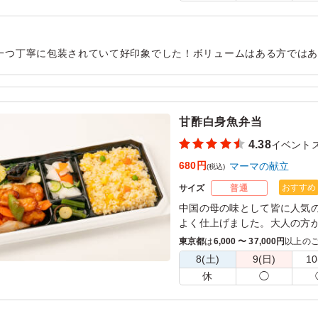
一つ丁寧に包装されていて好印象でした！ボリュームはある方では
ッフの小腹が空いた時のおつまみにピッタリでした。これはまた頼
用シーン：
イベント運営
›
イベントスタッフ
甘酢白身魚弁当
4.38
イベント
680円
マーマの献立
(税込)
おすすめ
サイズ
普通
中国の母の味として皆に人気
よく仕上げました。大人の方
東京都
は
6,000 〜 37,000円
以上の
※ご飯は白米でのお届けとな
8(土)
9(日)
10
※選べるご飯はご飯の種類プ
休
◯
※200食以上ご注文の場合、
ください。