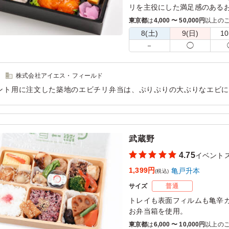
リを主役にした満足感のある
が彩りと食感を添え、ご飯が
東京都
は
4,000 〜 50,000円
以上の
菜のおひたし、優しい味わい
8(土)
9(日)
10
新香、小梅で口直しもしやす
－
◯
す。しっかり食べたい方にも
※ご飯が「新潟産コシヒカリ1
株式会社アイエス・フィールド
や)」「新潟産コシヒカリの白
ント用に注文した築地のエビチリ弁当は、ぷりぷりの大ぶりなエビ
す。下のプルダウンより選択
。しっかりとした味付けでご飯が進み、参加したメンバーからも非
※写真は「新潟産コシヒカリ1
用シーン：
イベント運営
›
イベントスタッフ
武蔵野
4.75
イベント
1,399円
亀戸升本
(税込)
サイズ
普通
トレイも表面フィルムも亀辛カ
お弁当箱を使用。
保存料を使わない体に優しい
東京都
は
6,000 〜 10,000円
以上の