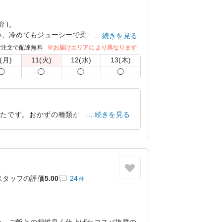
弁｣。
み、冷めてもジューシーで柔らかに仕上げま
続きを見る
性も抜群。鶏の唐揚げが副菜についてしっか
ご注文で配達無料
※お届けエリアにより異なります
きる一品です。
(月)
11(火)
12(水)
13(木)
◯
◯
◯
◯
ったです。おかずの種類が豊富ですので、
続きを見る
でした。
東京都足立区谷中
2025/07/14
スタッフの評価
5.00
24
件