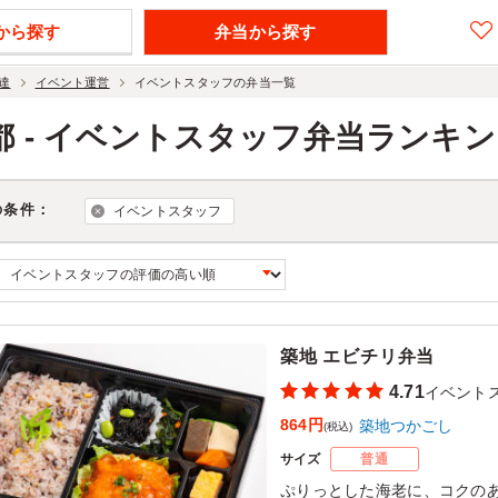
から探す
弁当から探す
達
イベント運営
イベントスタッフの弁当一覧
都 - イベントスタッフ弁当ランキ
の条件：
イベントスタッフ
築地 エビチリ弁当
4.71
イベント
864円
築地つかごし
(税込)
サイズ
普通
ぷりっとした海老に、コクの