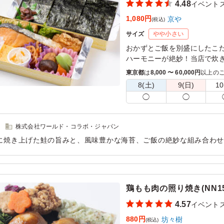
4.48
イベント
1,080円
京や
(税込)
サイズ
やや小さい
おかずとご飯を別盛にしたこ
ハーモニーが絶妙！当店で炊
東京都
は
8,000 〜 60,000円
以上の
8(土)
9(日)
10
◯
◯
株式会社ワールド・コラボ・ジャパン
に焼き上げた鮭の旨みと、風味豊かな海苔、ご飯の絶妙な組み合わ
大切にした上品な味わいは、どの世代にも親しまれる安心感があり
ており、最後まで飽きずに味わえる満足感も魅力です。毎日の食事
する、京やならではのこだわりが詰まったお弁当です。
鶏もも肉の照り焼き(NN15
用シーン：
イベント運営
›
イベントスタッフ
4.57
イベント
880円
坊々樹
(税込)