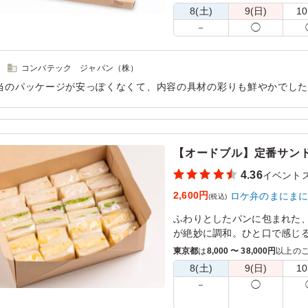
る。亀戸升本のエコ折弁当で
8(土)
9(日)
10
－
◯
コンバテック ジャパン（株）
当のパッケージが安っぽくなくて、内容の具材の彩りも鮮やかでし
よかったと思います。 味つけもしっかりしていて、それでいて濃
用シーン：
イベント運営
›
イベントスタッフ
【オードブル】定番サンド
4.36
イベント
2,600円
ロケ弁のまにま
(税込)
ふわりとしたパンに包まれた
が絶妙に調和。ひと口で感じる
になったサンドイッチは、差
東京都
は
8,000 〜 38,000円
以上の
8(土)
9(日)
10
※サンドイッチは専用のシー
－
◯