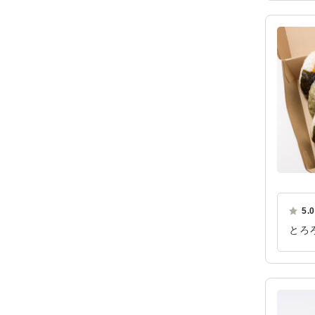
ご利
5.0
とろ
がご
ご利