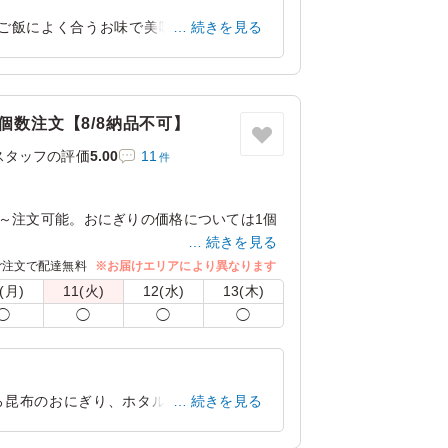
でご飯によく合うお味で美味しかったで
続きを見る
も充分です。
東京都三鷹市上連雀
2026/02/24
個数注文【8/8納品不可】
スタッフの評価
5.00
11
件
～注文可能。おにぎりの価格については1個
続きを見る
ご注文で配達無料
※お届けエリアにより異なります
しいおにぎりをお好みの個数で箱にセットし
(月)
11(火)
12(水)
13(木)
ベントに大活躍間違い無し！
◯
◯
◯
◯
ダムでお入れいたします】
ブラック飯のおにぎり/白エビと天かすのおに
/鰆の西京焼きのおにぎり/銀鮭塩焼きのおに
ろ昆布のおにぎり、ホタルイカ飯、大き
続きを見る
とろろ昆布とゆかりのおにぎり/とろろ昆布と
いしたいです。
とおかかのおにぎり