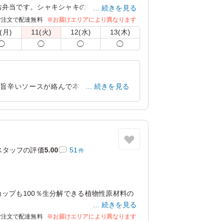
お弁当です。シャキシャキのレタスと小ネギ
続きを見る
進む一品に仕上げました。ひじき煮やわさび
ご注文で配達無料
※お届けエリアにより異なります
の煮物など、和の副菜も充実。玉子焼きやお
(月)
11(火)
12(水)
13(木)
く、最後まで飽きずにお楽しみいただけま
◯
◯
◯
◯
嬉しい、バランスの取れた一折です。
5穀米」・「出汁で炊くご飯(生姜と絹さ
ご飯(胡麻と梅干)」からお選びいただけま
に旨辛いソースが絡んで本格的な味わいで
続きを見る
してください。
常に美味しいと大好評でした。
5穀米」です。
東京都新宿区山吹町
2026/06/17
スタッフの評価
5.00
51
件
ップも100％生分解できる植物性原材料の
続きを見る
お弁当が、ほんの少しだけ地球にも優しくな
ご注文で配達無料
※お届けエリアにより異なります