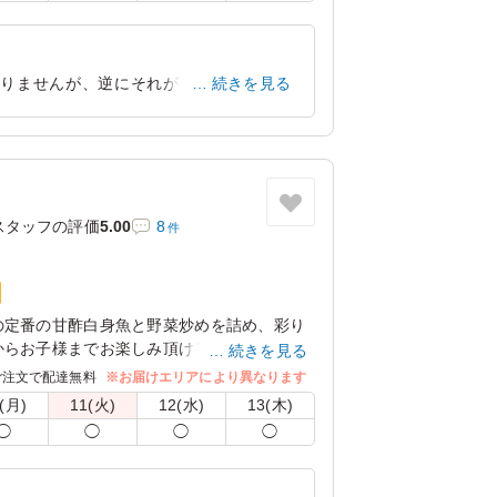
ありませんが、逆にそれがちょうど良く、
続きを見る
みたい！
東京都江東区豊洲
2026/07/21
スタッフの評価
5.00
8
件
の定番の甘酢白身魚と野菜炒めを詰め、彩り
からお子様までお楽しみ頂けるお弁当です。
続きを見る
ご注文で配達無料
※お届けエリアにより異なります
ります。
(月)
11(火)
12(水)
13(木)
ルダウンよりお選びください。
◯
◯
◯
◯
ご飯は「白米」のみとなります。予めご了承