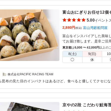
用シーン：
イベント運営
›
イベントスタッフ
※ラップに包んでお届けいた
※画像はおにぎり6個のイメー
富山おにぎりお任せ12個セ
※1箱に入るおにぎりの最大個
5.00
イベント
場合は2箱以上でのお届けとな
※備品は箱の中に入れた状態
2,880円
富山湾廻船問屋
(税込)
※2～10種類を指定数に合わ
富山をインスパイアした美味し
※おかずご希望の場合は、商品
てお届け致します。是非ご活
注文ください。
東京都
は
6,000 〜 42,000円
以上の
ホタルイカ飯のおにぎり/富山
8(土)
9(日)
10
ぎり/鰤の照り焼きのおにぎり
◯
休
ぎり/鯖の塩焼きのおにぎり/
ワカメのおにぎり/とろろ昆布
株式会社PACIFIC RACING TEAM
※ラップに包んでお届けいた
ろ昆布の見た目のインパクトはあるけど、食べると優しくてクセにな
※4種類を指定数に合わせてご
飯に合った。 鮭、サバはしっかりと脂がのっていて満足。 具材の
※おにぎりの具材は上記より
※備品は箱の中に入れた状態
用シーン：
イベント運営
›
イベントスタッフ
※おかずご希望の場合は、別
京やの2段 こだわり鮭海