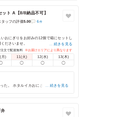
東京都渋谷区神南
2025/08/11
します。
ジです。
ット A【8/8納品不可】
数は6個、又は12個になります。12個以上の
スタッフの評価
5.00
6
件
ります。
でお届けします。
せてご用意します。
いおにぎりをお好みの12個で箱にセットし
番号：74422「富山のお惣菜セット」をご
用くださいませ。
続きを見る
ご注文で配達無料
※お届けエリアにより異なります
ブラック飯のおにぎり/白エビと天かすのおに
(月)
11(火)
12(水)
13(木)
/鰆の西京焼きのおにぎり/銀鮭塩焼きのおに
◯
◯
◯
◯
とろろ昆布とゆかりのおにぎり/とろろ昆布と
とおかかのおにぎり
します。
った。 ホタルイカおにぎりの濃厚な味
続きを見る
用意します。
種類が珍しく、好評だった。
ランダムとなります。
でお届けします。
東京都渋谷区宇田川町
2026/01/27
途「おかず」からお選び下さい。
苔弁