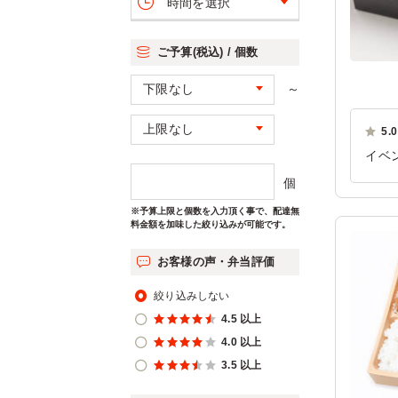
時間を選択
ご予算(税込) / 個数
～
5.0
イベ
した
個
ご利
※予算上限と個数を入力頂く事で、配達無
料金額を加味した絞り込みが可能です。
お客様の声・弁当評価
絞り込みしない
4.5 以上
4.0 以上
3.5 以上