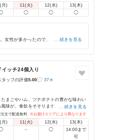
す。
(月)
11(火)
12(水)
13(木)
◯
◯
◯
◯
た。女性が多かったので、量としてはちょ
続きを見る
いわけでもなく美味しかったです。
東京都文京区後楽
2026/08/03
イッチ24個入り
スタッフの評価
5.00
37
件
に
、たまごやハム、ツナポテトの豊かな味わい
風味が、食欲をそそります。1つ1つ小分け
続きを見る
し入れに最適です。
ご注文で配達無料
※お届けエリアにより異なります
(月)
11(火)
12(水)
13(木)
トで包んでお届けします。
14:00まで
◯
－
◯
可