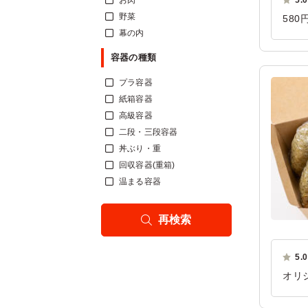
お肉
5.0
野菜
58
幕の内
す。
ご利
容器の種類
プラ容器
紙箱容器
高級容器
二段・三段容器
丼ぶり・重
回収容器(重箱)
温まる容器
再検索
5.0
オリ
い鮭