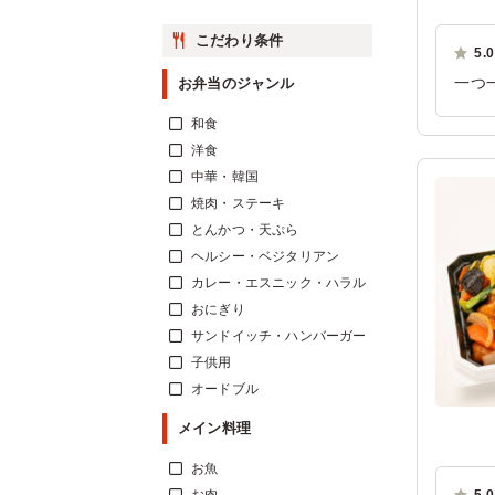
こだわり条件
5.0
一つ
お弁当のジャンル
スタ
和食
ご利
洋食
中華・韓国
焼肉・ステーキ
とんかつ・天ぷら
ヘルシー・ベジタリアン
カレー・エスニック・ハラル
おにぎり
サンドイッチ・ハンバーガー
子供用
オードブル
メイン料理
お魚