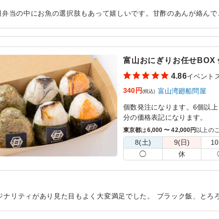
0円弁当の中にお魚の選択肢もあって嬉しいです。甘酢のあんが絡ん
お魚の食感もよく、冷めても美味しくいただけました。ボリューム
用シーン：
イベント運営
›
イベントスタッフ
富山おにぎりお任せBOX 
4.86
イベント
340円
富山湾廻船問屋
(税込)
個数発注になります。6個以上
分の価格表記になります。
東京都
は
6,000 〜 42,000円
以上の
富山をインスパイアした美味
8(土)
9(日)
10
てお届け致します。ロケやイ
◯
休
【おにぎりは日替わり・ラン
ホタルイカ飯のおにぎり/富山
ぎり/鰤の照り焼きのおにぎり
ジナリティがあり見た目もよく大変満足でした。 ブラック飯、とろ
ぎり/鯖の塩焼きのおにぎり/
がどーん乗ったおにぎりと全てが個性あり楽しめました。またお願
ワカメのおにぎり/とろろ昆布