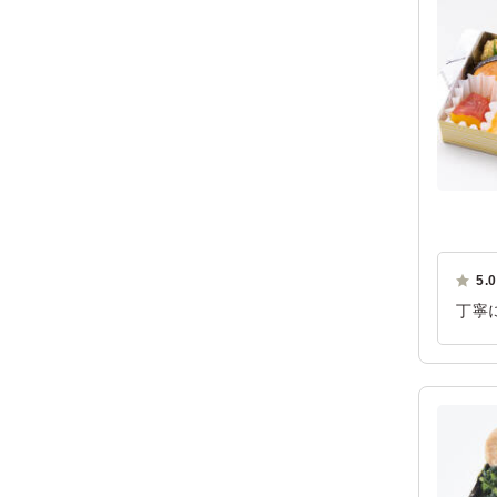
5.0
丁寧
さを
実し
活躍
ご利