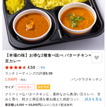
5.0
関東甲信越保温保冷工業協会
とにかく彩りがキレイで、お弁当＝茶色のおかずという概
念を覆してくれるものでした。個人的にはサーモンに乗っ
ていたソースが美味しくて好きでした。今回は（お弁当を
手配する会議のうちでは）若手の人が多かったのでチャレ
ンジしたお弁当でしたが、年代の区別なく美味しいと言っ
てもらえました。パエリアもあっさり目なので、特に年代
を選ばないかと思います。メインになるおかずがいっぱい
で食べでのあるお弁当でした。
ご利用シーン：
会議・セミナー
›
ランチミーティング
【本場の味】お得な2種食べ比べ バターチキン×
東京都台東区浅草橋
2026/07/29
豆カレー
4.50
6
件
ランチミーティングの評価
5.00
1,000円
バンゲラズキッチン
（税込）
おすすめ
サイズ
やや大きい
クリーミーなバターチキンと、素朴ながら奥深い豆カレー。甘
みと香り、軽さと満足感を兼ね備えた絶妙コンビで、最後のひ
…続きを見る
と口まで飽きずに楽しめます。素材の旨みを活かし、丁寧に煮
東京都
は
6,000 〜 48,000円
以上のご注文で配達無料