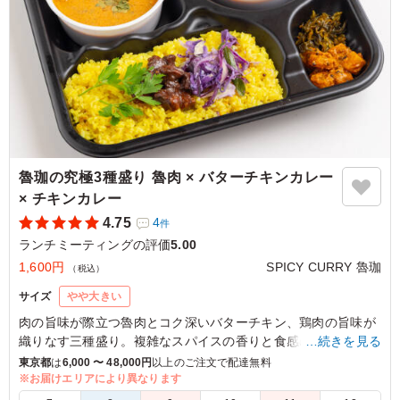
魯珈の究極3種盛り 魯肉 × バターチキンカレー
× チキンカレー
4.75
4
件
ランチミーティングの評価
5.00
1,600円
SPICY CURRY 魯珈
（税込）
サイズ
やや大きい
肉の旨味が際立つ魯肉とコク深いバターチキン、鶏肉の旨味が
織りなす三種盛り。複雑なスパイスの香りと食感のバランスが
…続きを見る
絶妙で、法人のランチにふさわしい贅沢な一品です。
東京都
は
6,000 〜 48,000円
以上のご注文で配達無料
※お届けエリアにより異なります