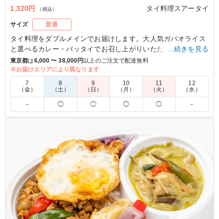
1,320円
タイ料理スアータイ
（税込）
サイズ
普通
タイ料理をダブルメインでお届けします。大人気ガパオライス
と選べるカレー・パッタイでお召し上がりいただけます。ロケ
…続きを見る
現場で嬉しいボリュームたっぷりのお弁当です。
東京都
は
6,000 〜 38,000円
以上のご注文で配達無料
※お届けエリアにより異なります
※選べるメインは「ご飯の種類」プルダウンより選択くださ
7
8
9
10
11
12
い。
（金）
（土）
（日）
（月）
（火）
（水）
※辛さは下記のプルダウンにてお選びください。
－
◯
◯
◯
◯
－
5.0
カオマンガイも人気メニューでした。代表的なメニューで
はずれがないですし、セットはレッドカレーにしましたが
全く辛くないカレーで安心しました。想像していたカレー
というより？なんだろう、おいしい不思議な何かを食べた
という感想です。
ご利用シーン：
会議・セミナー
›
ランチミーティング
東京都文京区白山
2026/05/01