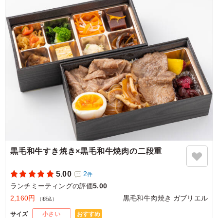
東亜建設工業労働組合
カレーもガパオライスも両方ともおいしかったです。フラ
イドエッグも入っていて満足のお弁当でした。カレーはマ
イルドで本格的なお店で実際食べているような味でした。
また注文したいです。
ご利用シーン：
会議・セミナー
›
ランチミーティング
東京都新宿区西新宿
2026/07/06
黒毛和牛すき焼き×黒毛和牛焼肉の二段重
5.00
2
件
ランチミーティングの評価
5.00
2,160円
黒毛和牛肉焼き ガブリエル
（税込）
おすすめ
サイズ
小さい