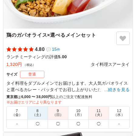
鶏のガパオライス×選べるメインセット
4.80
15
件
ランチミーティングの評価
5.00
1,320円
タイ料理スアータイ
（税込）
サイズ
普通
タイ料理をダブルメインでお届けします。大人気ガパオライス
と選べるカレー・パッタイでお召し上がりいただけます。ロケ
…続きを見る
現場で嬉しいボリュームたっぷりのお弁当です。
東京都
は
6,000 〜 38,000円
以上のご注文で配達無料
※お届けエリアにより異なります
※選べるメインは「ご飯の種類」プルダウンより選択くださ
7
8
9
10
11
12
い。
（金）
（土）
（日）
（月）
（火）
（水）
※辛さは下記のプルダウンにてお選びください。
－
◯
◯
◯
◯
－
5.0