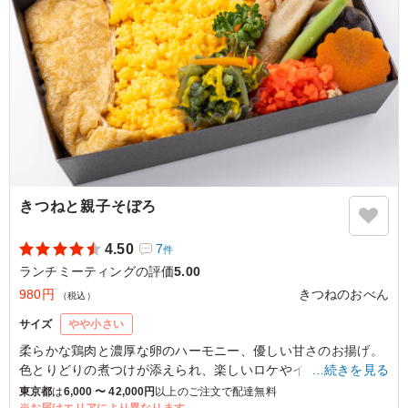
東京都渋谷区宇田川町
2026/02/02
きつねと親子そぼろ
4.50
7
件
ランチミーティングの評価
5.00
980円
きつねのおべん
（税込）
サイズ
やや小さい
柔らかな鶏肉と濃厚な卵のハーモニー、優しい甘さのお揚げ。
色とりどりの煮つけが添えられ、楽しいロケやイベントにぴっ
…続きを見る
たりです。
東京都
は
6,000 〜 42,000円
以上のご注文で配達無料
※お届けエリアにより異なります