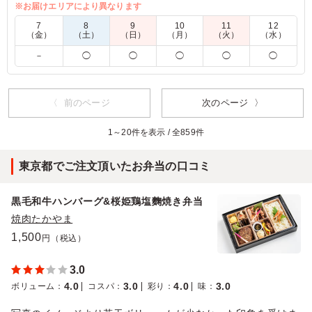
込んで仕上げました。
※お届けエリアにより異なります
7
8
9
10
11
12
（金）
（土）
（日）
（月）
（火）
（水）
5.0
－
◯
◯
◯
◯
◯
豆カレーは、辛いのが苦手なメンバーでも食べられるくら
い辛さがないので助かりました。普段豆カレーを食べない
メンバーにも好評でした！バターチキンカレーはフルーテ
ィーで美味しかったです
〈 前のページ
次のページ 〉
ご利用シーン：
会議・セミナー
›
ランチミーティング
1～20件を表示 / 全859件
東京都港区港南
2026/01/17
東京都でご注文頂いたお弁当の口コミ
黒毛和牛ハンバーグ&桜姫鶏塩麴焼き弁当
焼肉たかやま
1,500
円（税込）
3.0
4.0
3.0
4.0
3.0
ボリューム
：
コスパ
：
彩り
：
味
：