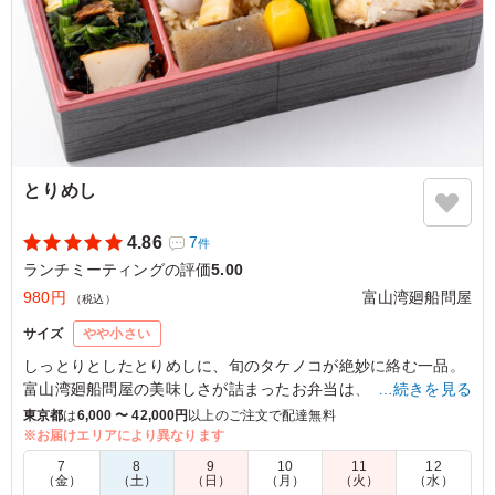
ご利用シーン：
会議・セミナー
›
ランチミーティング
東京都渋谷区宇田川町
2026/01/27
とりめし
4.86
7
件
ランチミーティングの評価
5.00
980円
富山湾廻船問屋
（税込）
サイズ
やや小さい
しっとりとしたとりめしに、旬のタケノコが絶妙に絡む一品。
富山湾廻船問屋の美味しさが詰まったお弁当は、イベントや町
…続きを見る
内会行事に最適です
東京都
は
6,000 〜 42,000円
以上のご注文で配達無料
※お届けエリアにより異なります
5.0
7
8
9
10
11
12
（金）
（土）
（日）
（月）
（火）
（水）
甘辛く味付けされた鶏肉とご飯の相性が良く、シンプルな