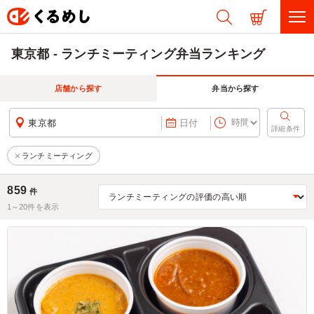
東京都 - ランチミーティング弁当ランキング
店舗から探す
弁当から探す
東京都
日付
詳細条件
ランチミーティング
859
件
1～
20
件を表示