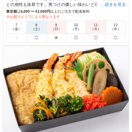
との相性も抜群です。煮つけの優しい味わいと彩り豊かな付け
…続きを見る
合わせが、食欲をそそります。ランチや夕食にぴったりの一品
東京都
は
6,000 〜 42,000円
以上のご注文で配達無料
です。
※お届けエリアにより異なります
7
8
9
10
11
12
（金）
（土）
（日）
（月）
（火）
（水）
5.0
－
◯
休
◯
◯
◯
普段あまり食べる機会が無いお魚のお弁当が良いなと思
い、鰆の西京焼きが入ったこのお弁当を食べてみました。
お弁当に入っているサイズにしては、立派なサイズの切り
身で、食べ応えもたっぷりで満足しました。冷めていても
身はほろほろとしていて、食べやすかったです。焼き目も
香ばしく、西京味噌の風味も感じられて、塩味も程よく、
おいしかったです。きつねと根菜の煮物は、しっかり甘辛
味で、ご飯が進みました。
ご利用シーン：
会議・セミナー
›
ランチミーティング
東京都港区六本木
2026/02/04