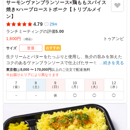
サーモンヴァンブランソース×鶏ももスパイス
焼き×ハーブローストポーク【トリプルメイ
ン】
4.79
29
件
ランチミーティングの評価
5.00
1,800円
トゥアンビ
（税込）
おすすめ
サイズ
普通
生クリームとバターをたっぷりと使用し、魚介の旨みを加えた
コクのあるヴァンブランソースで仕上げたサーモンと、数十種
…続きを見る
類のスパイスで焼き上げた鶏もも肉のスパイス焼き。ごはんの
東京都
は
8,000 〜 170,000円
以上のご注文で配達無料
上には三元豚肩肉ハーブローストをのせて。豪華なトリプルメ
※お届けエリアにより異なります
インのお弁当です。彩豊かな7種の副菜や海鮮パエリアもお楽
7
8
9
10
11
12
しみいただけます。お魚や鶏・豚などバランスよく様々なメイ
（金）
（土）
（日）
（月）
（火）
（水）
ンが味わえます。
－
－
休
◯
◯
◯
※ご飯の種類を下記プルダウンよりお選びください。
※クラシックプリン・クラシックプリンのティラミス仕立ての
追加は「ご飯の量」プルダウンより選択ください。