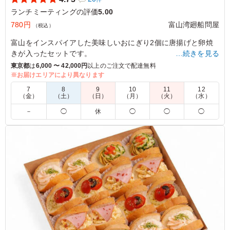
ランチミーティングの評価
5.00
780円
富山湾廻船問屋
（税込）
富山をインスパイアした美味しいおにぎり2個に唐揚げと卵焼
きが入ったセットです。
…続きを見る
東京都
は
6,000 〜 42,000円
以上のご注文で配達無料
※具材指定の場合はご飯の種類プルダウンからお選びくださ
※お届けエリアにより異なります
い。
7
8
9
10
11
12
（金）
（土）
（日）
（月）
（火）
（水）
5.0
－
◯
休
◯
◯
◯
おにぎりの具材が多いので、選ぶのが楽しかったです。届
いたおにぎりはお米がふっくらしていて、おいしいおにぎ
りでした。卵焼きと唐揚げというお弁当定番のおかずも1
切ずつ入っていたので、お腹も気持ちも満たされました。
ご利用シーン：
会議・セミナー
›
ランチミーティング
東京都港区六本木
2025/09/29