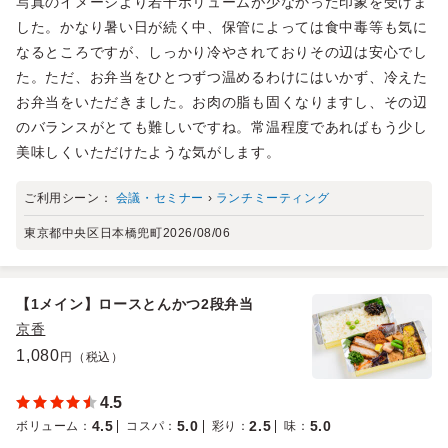
写真のイメージより若干ボリュームが少なかった印象を受けま
した。かなり暑い日が続く中、保管によっては食中毒等も気に
なるところですが、しっかり冷やされておりその辺は安心でし
た。ただ、お弁当をひとつずつ温めるわけにはいかず、冷えた
お弁当をいただきました。お肉の脂も固くなりますし、その辺
のバランスがとても難しいですね。常温程度であればもう少し
美味しくいただけたような気がします。
ご利用シーン：
会議・セミナー
›
ランチミーティング
東京都中央区日本橋兜町
2026/08/06
【1メイン】ロースとんかつ2段弁当
京香
1,080
円（税込）
4.5
4.5
5.0
2.5
5.0
ボリューム
：
コスパ
：
彩り
：
味
：