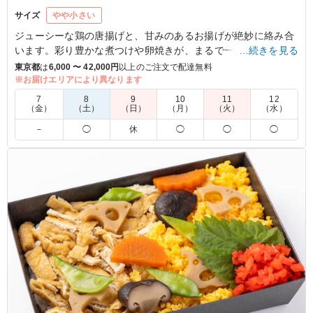
サイズ
やや小さい
ジューシーな鶏の唐揚げと、甘みのあるお揚げが絶妙に絡み合
います。彩り豊かな煮つけや卵焼きが、まるで一皿のアート。
…続きを見る
展示会ブースや女子会にぴったりの美味しさです。
東京都
は
6,000 〜 42,000円
以上のご注文で配達無料
※お届けエリアにより異なります
5.0
7
8
9
10
11
12
（金）
（土）
（日）
（月）
（火）
（水）
大きなお揚げの煮物は煮汁がたっぷり染みていて、白ご飯
－
◯
休
◯
◯
◯
が進むお味でした。ボリュームのある鶏のから揚げが3個
入っていて、にんにくとしょうゆが香るから揚げでした。
卵焼きはふっくらと焼けていて、口に含むと、優しい甘さ
と出汁が広がりました。根菜の煮物で小ぶりのしいたけが
丸ごと入っていたのですが、ぷるんと柔らかい感じと、じ
ゅわっと煮汁が染み出す感じがおいしかったです。お弁当
の見た目は小ぶりですがお腹いっぱいになりました。
ご利用シーン：
会議・セミナー
›
ランチミーティング
東京都港区六本木
2026/02/27