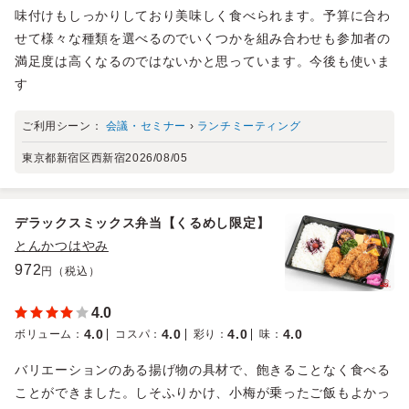
味付けもしっかりしており美味しく食べられます。予算に合わ
せて様々な種類を選べるのでいくつかを組み合わせも参加者の
満足度は高くなるのではないかと思っています。今後も使いま
す
ご利用シーン：
会議・セミナー
›
ランチミーティング
東京都新宿区西新宿
2026/08/05
デラックスミックス弁当【くるめし限定】
とんかつはやみ
972
円（税込）
4.0
4.0
4.0
4.0
4.0
ボリューム
：
コスパ
：
彩り
：
味
：
バリエーションのある揚げ物の具材で、飽きることなく食べる
ことができました。しそふりかけ、小梅が乗ったご飯もよかっ