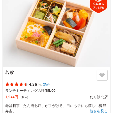
5.0
細かいところまで色どりを気遣っているように思いまし
た。パンがやわらかくて美味しかったと参加者の方々が言
っていました。バゲットだとちょっと固いと思うことがあ
るので、こちらの今回のパンのチョイスは良かったと思い
ます。またお願いしたいです。
ご利用シーン：
会議・セミナー
›
ランチミーティング
東京都中央区銀座
2026/03/26
若紫
4.36
25
件
ランチミーティングの評価
5.00
1,944円
たん熊北店
（税込）
老舗料亭「たん熊北店」が手がける、目にも舌にも嬉しい贅沢
弁当。
…続きを見る