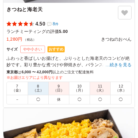
きつねと海老天
4.50
8
件
ランチミーティングの評価
5.00
1,280円
きつねのおべん
（税込）
おすすめ
サイズ
やや小さい
ふわっと香ばしいお揚げと、ぷりっとした海老天のコンビが絶
妙です。彩り豊かな煮つけや卵焼きが、バランスの良い一品を
…続きを見る
演出。きつねのおべんのお弁当は、会議やセミナーに最適で、
東京都
は
6,000 〜 42,000円
以上のご注文で配達無料
皆様を笑顔にします。
※お届けエリアにより異なります
7
8
9
10
11
12
（金）
（土）
（日）
（月）
（火）
（水）
5.0
－
◯
休
◯
◯
◯
立ち食いそば屋やうどん屋で、券売機の前で迷った挙句
「両方のせ」という贅沢をする背徳感があった。 揚げの
「甘み」と天麩羅の「油のコク」が合わさってえもいわれ
ぬ旨さがあった。
ご利用シーン：
会議・セミナー
›
ランチミーティング