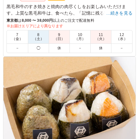
黒毛和牛のすき焼きと焼肉の肉尽くしをお楽しみいただけま
す。上質な黒毛和牛は、食べたら、「記憶に残る味」と店主も
…続きを見る
自慢の一品です。すき焼きと焼肉の味の違いも比べながらお召
東京都
は
8,000 〜 38,000円
以上のご注文で配達無料
し上がりください。
※お届けエリアにより異なります
7
8
9
10
11
12
（金）
（土）
（日）
（月）
（火）
（水）
5.0
－
◯
休
－
休
－
ワクワクさせてもらえる肉尽くしのお弁当でしたが、すき
焼きと焼肉の味の違いも比べながら食べられるのも楽しか
ったし、副菜も豊富で、彩り的にも目でも楽しめました。
肉じゃが風ポテトサラダ、牛蒡と蒟蒻のピリ辛醤油炒め、
茄子の煮びたしも大変好きな味付けでした。
ご利用シーン：
会議・セミナー
›
ランチミーティング
東京都千代田区大手町
2025/11/11