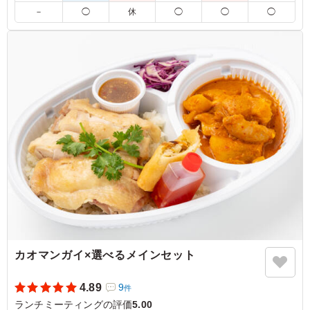
－
◯
休
◯
◯
◯
がらしっかり満足できる一品です。鶏の旨みがご飯に染み
込み、最後まで飽きずに食べられる味わい。副菜も程よい
量で彩りがあり、軽めに見えて満足感のある構成でした。
コスパも良く、ロケ弁やランチにも使いやすいお弁当だと
思います。
ご利用シーン：
会議・セミナー
›
ランチミーティング
東京都千代田区岩本町
2026/03/12
カオマンガイ×選べるメインセット
4.89
9
件
ランチミーティングの評価
5.00