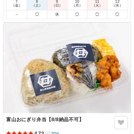
7
8
9
10
11
12
（金）
（土）
（日）
（月）
（火）
（水）
5.0
ONE DROP REALTY 株式会社
－
◯
休
◯
◯
◯
コンパクトながらも、卵焼き、唐揚げ、サトイモの唐揚
げ、昆布の佃煮が入っていました。おにぎりとセットで注
文すると、ちょうど良いランチになりました。卵焼きは甘
めの味付け、唐揚げはニンニクの香りとしっかり味で、お
にぎりが進みました。
ご利用シーン：
会議・セミナー
›
ランチミーティング
東京都港区六本木
2025/07/29
富山おにぎり弁当【8/8納品不可】
4.73
20
件