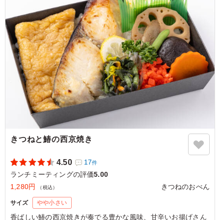
かと思いきや、お腹も十分満足できました。
ご利用シーン：
会議・セミナー
›
ランチミーティング
東京都港区六本木
2026/02/26
きつねと鰆の西京焼き
4.50
17
件
ランチミーティングの評価
5.00
1,280円
きつねのおべん
（税込）
サイズ
やや小さい
香ばしい鰆の西京焼きが奏でる豊かな風味、甘辛いお揚げさん