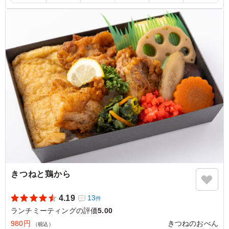
ました。とても大きな鯖の塩焼きが、インパクト大でし
た。鯖は程よくこんがり焼けていて、塩味も程よくついて
いて、脂ものっていて冷めていてもおいしかったです。食
べた満足感も大きかったです。お揚げは、甘辛い煮汁が味
がよくしみていて、鯖と交互に食べるととてもおいしかっ
たです。根菜の煮物も大サイズでしたので、コンパクトな
がらもお腹は満足しました。
ご利用シーン：
会議・セミナー
›
ランチミーティング
東京都港区六本木
2026/02/25
きつねと鶏から
4.19
13
件
ランチミーティングの評価
5.00
980円
きつねのおべん
（税込）