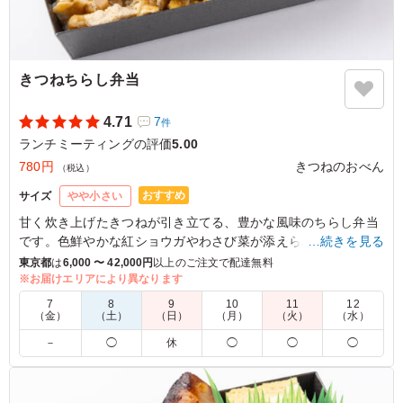
きつねちらし弁当
4.71
7
件
ランチミーティングの評価
5.00
780円
きつねのおべん
（税込）
おすすめ
サイズ
やや小さい
甘く炊き上げたきつねが引き立てる、豊かな風味のちらし弁当
です。色鮮やかな紅ショウガやわさび菜が添えられ、見た目に
…続きを見る
も楽しめます。きつねのおべんの弁当は、イベントや文化祭に
東京都
は
6,000 〜 42,000円
以上のご注文で配達無料
最適です。
※お届けエリアにより異なります
7
8
9
10
11
12
（金）
（土）
（日）
（月）
（火）
（水）
5.0
－
◯
休
◯
◯
◯
玉子の黄色と人参のオレンジ、きぬさやの緑が、とっても
きれいで、食べる前から気分が上がりました。しっかり濃
いめに味付けされたお揚げと玉子のそぼろが、白いご飯と
の相性が抜群でした。お肉やお魚が無いので、口さみしい