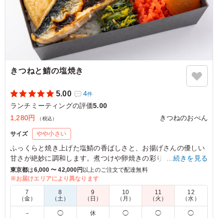
きつねと鯖の塩焼き
5.00
4
件
ランチミーティングの評価
5.00
1,280円
きつねのおべん
（税込）
サイズ
やや小さい
ふっくらと焼き上げた塩鯖の香ばしさと、お揚げさんの優しい
甘さが絶妙に調和します。煮つけや卵焼きの彩りも豊かで、特
…続きを見る
別な会食や大事なお集まりの席にピッタリです。きつねのおべ
東京都
は
6,000 〜 42,000円
以上のご注文で配達無料
んで心温まるひとときをお楽しみください。
※お届けエリアにより異なります
7
8
9
10
11
12
（金）
（土）
（日）
（月）
（火）
（水）
5.0
－
◯
休
◯
◯
◯
ご飯が見えないくらいぎっしりおかずが敷き詰められてい