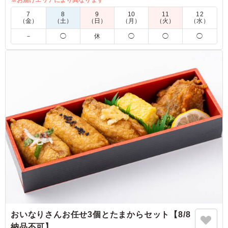
5.0
7
8
9
10
11
12
（金）
（土）
（日）
（月）
（火）
（水）
お揚げがしっかり味がついていてジューシーで、たまごの
－
◯
休
◯
◯
◯
そぼろがしっとり甘く味付けされていて、どちらも冷めて
いてもとってもおいしくいただけました。添えられていた
根菜の煮物も、しっかり味付けされていながらも、ごぼう
やしいたけは歯ざわりがよく仕上がっていて、おいしい煮
物でした。量は多くないので、軽めのランチをしたいとき
に、ちょうどよさそうです。
ご利用シーン：
会議・セミナー
›
ランチミーティング
東京都港区六本木
2026/02/20
おいなりさんお任せ3個とたまからセット【8/8
納品不可】