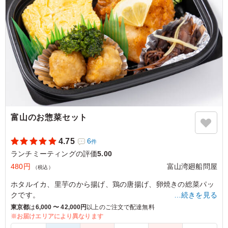
※ラップに包んでお届けいたします。
※画像はおにぎり6個のイメージです。
※1箱に入るおにぎりの最大個数は6個、又は12個になります。
12個以上の場合は2箱以上でのお届けとなります。
※備品は箱の中に入れた状態でお届けします。
※2～10種類を指定数に合わせてご用意します。
※おかずご希望の場合は、商品番号：74422「富山のお惣菜セ
ット」をご注文ください。
富山のお惣菜セット
5.0
ONE DROP REALTY 株式会社
おにぎりの種類、６個全部違うものが入っていました。お
4.75
6
件
いしそうなおにぎりばかりで、どれを食べるか迷いまし
ランチミーティングの評価
5.00
た。具もしっかり大きくて、お米もギューッと握られてい
て、とても満足感がありました。２～３人で食べてちょう
480円
富山湾廻船問屋
（税込）
どいい感じです。別売りのおかずセットも注文すると、ち
ホタルイカ、里芋のから揚げ、鶏の唐揚げ、卵焼きの総菜パッ
ょうど良いランチになりました。
クです。
…続きを見る
ご利用シーン：
会議・セミナー
›
ランチミーティング
おにぎりお任せBOXとご一緒にや、もう少しお惣菜がほしい時
東京都
は
6,000 〜 42,000円
以上のご注文で配達無料
にどうぞ♪
東京都港区六本木
2025/07/29
※お届けエリアにより異なります