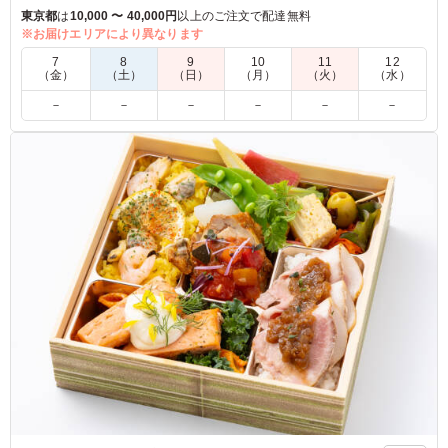
特製の甘辛いタレでじっくりと煮込んだすき焼きごはんや、華
東京都
は
10,000 〜 40,000円
以上のご注文で配達無料
やかで上品な味わいに仕上げたちらし寿司と、二つの味わいを
※お届けエリアにより異なります
一度に楽しめるおもてなし弁当です。
7
8
9
10
11
12
副菜は繊細な小鉢料理や、煮物などの旬の味わい、デザートを
（金）
（土）
（日）
（月）
（火）
（水）
丁寧に詰め込みました。
－
－
－
－
－
－
見た目の美しさと素材の持ち味を最大限に活かした、たん熊北
店ならではのお弁当です。ぜひお楽しみください。
5.0
上品な彩りに、あけた瞬間にキレイ、おいしそうという声
があがりました。お味ももちろん、とても食べやすくてお
いしかったです。強いて言えば、お肉が乗っている側のご
飯が少し硬かったかな、若い男性には量が足りないだろう
な、というくらいでしょうか。（とはいえ、メンバー次第
で選べばよいので、量については全く問題ないと思いま
す。）
ご利用シーン：
会議・セミナー
›
ランチミーティング
東京都中央区京橋
2025/11/10