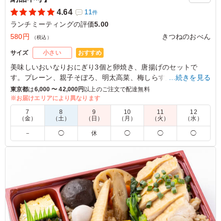
4.64
11
件
ランチミーティングの評価
5.00
580円
きつねのおべん
（税込）
おすすめ
サイズ
小さい
美味しいおいなりおにぎり3個と卵焼き、唐揚げのセットで
す。プレーン、親子そぼろ、明太高菜、梅しらす大葉、とろろ
…続きを見る
昆布おかか、わさび菜、新ショウガの混ぜご飯いなりからラン
東京都
は
6,000 〜 42,000円
以上のご注文で配達無料
ダムで3種ご用意します。
※お届けエリアにより異なります
7
8
9
10
11
12
※具材指定の場合はご飯の種類プルダウンからお選びくださ
（金）
（土）
（日）
（月）
（火）
（水）
い。
－
◯
休
◯
◯
◯
5.0
味の染みた「おいなりさん」は、噛むたびにお出汁が溢れ
る上品な甘さ。セットの「たまから（玉子焼き＆唐揚
げ）」は、家庭的な安心感と食べ応えを添えてくれます。
三者三様の具材と鶏の旨味を一度に楽しめる大満足のセッ
トです。