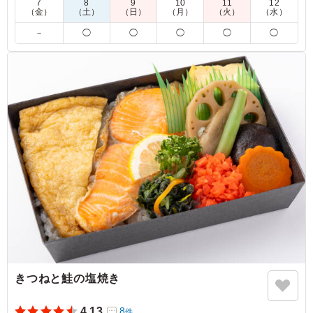
5.0
三菱商事株式会社
7
8
9
10
11
12
（金）
（土）
（日）
（月）
（火）
（水）
3種類の味をすこしずつ楽しめるのもとても好評でした、
－
◯
◯
◯
◯
◯
スパイスが効いているのですが、うま味もあり大変満足度
の高い商品でした みためも豪華で食べる前からテンショ
ンのあがっていた方も多かったです
ご利用シーン：
会議・セミナー
›
ランチミーティング
東京都千代田区丸の内
2026/05/27
きつねと鮭の塩焼き
4.13
8
件