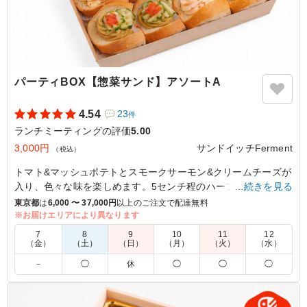
パーティBOX【惣菜サンド】アソートA
4.54
23
件
ランチミーティングの評価
5.00
3,000円
サンドイッチFerment
（税込）
トマト&マッシュポテトとスモークサーモン&クリームチーズが
入り、色々な味を楽しめます。5センチ程のハーフカットサイ
…続きを見る
ズ16ピースを詰合せたアソートセットは手がよごれず食べやす
東京都
は
6,000 〜 37,000円
以上のご注文で配達無料
い形状、具沢山なサンドイッチです。鴨ロースはフライドオニ
※お届けエリアにより異なります
オンが香ばしく食欲をそそります。フムスにはスパイスを効か
7
8
9
10
11
12
せしっかりとした味わい。ハムたまごはたっぷりのフィリング
（金）
（土）
（日）
（月）
（火）
（水）
とハムの塩気がバランスよく、ピンクペッパーがアクセント。
－
◯
休
◯
◯
◯
※トングをご希望の際はご飯の量プルダウンよりご選択くださ
い。