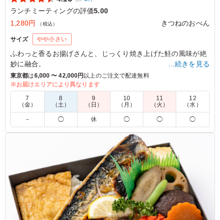
ランチミーティングの評価
5.00
1,280円
きつねのおべん
（税込）
サイズ
やや小さい
ふわっと香るお揚げさんと、じっくり焼き上げた鮭の風味が絶
妙に融合。
…続きを見る
彩り豊かな煮つけや卵焼きも添えられ、会議やセミナーでの昼
東京都
は
6,000 〜 42,000円
以上のご注文で配達無料
食に最適です。
※お届けエリアにより異なります
7
8
9
10
11
12
（金）
（土）
（日）
（月）
（火）
（水）
5.0
－
◯
休
◯
◯
◯
大判のお揚げと、絶妙な塩気の鮭が互いを引き立て合う一
品。お揚げの優しい甘みと鮭の旨味がご飯にぴったりで、
箸が止まらない美味しさです。和の定番が詰まった、安心
感と満足感たっぷりの贅沢なお弁当でした。
ご利用シーン：
会議・セミナー
›
ランチミーティング
東京都渋谷区宇田川町
2026/01/27