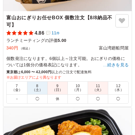
富山おにぎりお任せBOX 個数注文【8/8納品不
可】
4.86
11
件
ランチミーティングの評価
5.00
340円
富山湾廻船問屋
（税込）
個数発注になります。6個以上～注文可能。おにぎりの価格に
ついては1個分の価格表記になります。
…続きを見る
東京都
は
6,000 〜 42,000円
以上のご注文で配達無料
富山をインスパイアした美味しいおにぎりをお好みの個数で箱
※お届けエリアにより異なります
にセットしてお届け致します。ロケやイベントに大活躍間違い
7
8
9
10
11
12
無し！
（金）
（土）
（日）
（月）
（火）
（水）
－
◯
休
◯
◯
◯
【おにぎりは日替わり・ランダムでお入れいたします】
ホタルイカ飯のおにぎり/富山ブラック飯のおにぎり/白エビと
天かすのおにぎり/鰤の照り焼きのおにぎり/鰆の西京焼きのお
にぎり/銀鮭塩焼きのおにぎり/鯖の塩焼きのおにぎり/とろろ昆
布とゆかりのおにぎり/とろろ昆布とワカメのおにぎり/とろろ
昆布とおかかのおにぎり