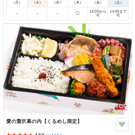
ください。
（月）
（火）
（水）
（木）
（金）
（土）
紅鮭/わさび菜/おかか/高菜漬け/明太子/ひじき煮/ツナ昆布/カリ
14:00から
14:00まで
－
－
－
◯
カリ梅
可
可
※複数の組み合わせをご希望の場合、1種類につき4食以上にな
るようにお願い致します。また、種類のご指定が無い場合はお
任せとさせていただきます。
※温野菜のソースを「オリジナルトマトソース」、「まろやか
カレーソース」、「和風おろしソース」からお選びいただけま
す。下記プルダウンからお選びください。
5.0
青少協関前南地区
野菜の味付けがとても上品で、しかも健康的な薄味だった
ことも皆から好評を頂きました。 フタを開けた時の見栄
え、第一印象が非常に良く、食欲をそそる感じで嬉しかっ
たです。
ご利用シーン：
スポーツ
›
スポーツイベント
東京都武蔵野市関前
2022/11/01
愛の贅沢幕の内【くるめし限定】