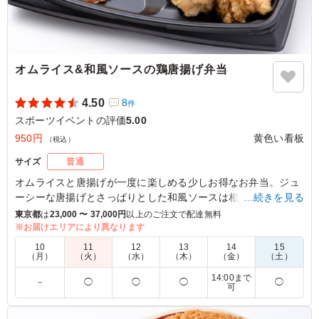
オムライス&和風ソースの鶏唐揚げ弁当
4.50
8
件
スポーツイベントの評価
5.00
950円
黄色い看板
（税込）
サイズ
普通
オムライスと唐揚げが一度に楽しめる少しお得なお弁当。ジュ
ーシーな唐揚げとさっぱりとした和風ソースは相性抜群で、オ
…続きを見る
ムライスとも名コンビ！
東京都
は
23,000 〜 37,000円
以上のご注文で配達無料
※お届けエリアにより異なります
※オムライスのソースはインカップに入っています。プルダウ
10
11
12
13
14
15
ンよりお選びください。当店おすすめソースはデミグラスソー
（月）
（火）
（水）
（木）
（金）
（土）
スです。
14:00まで
－
◯
◯
◯
◯
※白米選択時に卵は付きません。
可