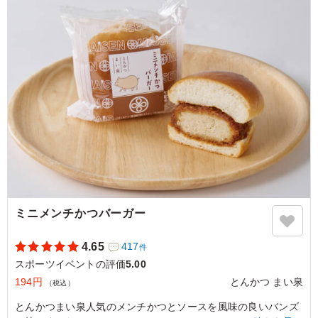
ないメニューです！暑くてバテ気味だったスタッフはこれ
を食べて午後には復活していました！
ご利用シーン：
スポーツ
›
スポーツイベント
東京都目黒区上目黒
2026/07/22
ミニメンチかつバーガー
4.65
417
件
スポーツイベントの評価
5.00
194円
とんかつ まい泉
（税込）
とんかつまい泉人気のメンチかつとソースを風味の良いバンズ