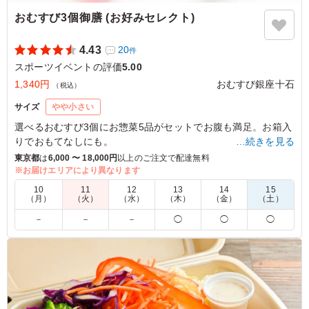
おむすび3個御膳 (お好みセレクト)
4.43
20
件
スポーツイベントの評価
5.00
1,340円
おむすび銀座十石
（税込）
サイズ
やや小さい
選べるおむすび3個にお惣菜5品がセットでお腹も満足。お箱入
りでおもてなしにも。
…続きを見る
銀座創業だから生まれた食感、「一度もにぎらない」銀座十石
東京都
は
6,000 〜 18,000円
以上のご注文で配達無料
こだわりのおむすび。
※お届けエリアにより異なります
豊富なバリエーションからお好みのものを選ぶことができるた
10
11
12
13
14
15
め、こだわりを持った方にもご満足いただけること間違いなし
（月）
（火）
（水）
（木）
（金）
（土）
です。
－
－
－
◯
◯
◯
おむすびの種類は下記より3種選んで連絡事項にご記入くださ
い。(指定のない場合は店舗にお任せとなります)
紀州梅/明太子/鳥まよ/さけ/牛カルビ/梅ちりめん/季節のおむす
び/玄米ひじき/玄米しょうが/天むす