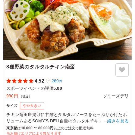
※お届け時のおむすびはひとつずつフィルムに巻かれて おりま
す。完全個包装ではございません。
※夏場は玉子焼きに代えて、桜葛餅をご提供いたします。
5.0
弁理士法人太陽国際特許事務所
10個ほど頼みました。全部おにぎりの種類を違うもので発
注したく、備考欄に細かくオーダーを書きましたが、ちゃ
んとオーダー通りにおにぎりBOX弁当を作ってくださり、
なんの具材が入っているか分かるように、BOXの外側に具
材を書いたシールを貼ってくださっていたので助かりまし
8種野菜のタルタルチキン南蛮
た。ボリュームもあって、おにぎり好きにはたまらない。
お腹いっぱいになりました。
4.52
260
件
ご利用シーン：
スポーツ
›
スポーツイベント
スポーツイベントの評価
5.00
東京都新宿区新宿
2024/06/07
990円
ソミーズデリ
（税込）
サイズ
やや大きい
チキン竜田唐揚げに甘酢とタルタルソースをたっぷりかけたボ
リュームあるSOMY'S DELI自慢のタルタルチキン南蛮弁当で
…続きを見る
す。
東京都
は
10,000 〜 80,000円
以上のご注文で配達無料
※お届けエリアにより異なります