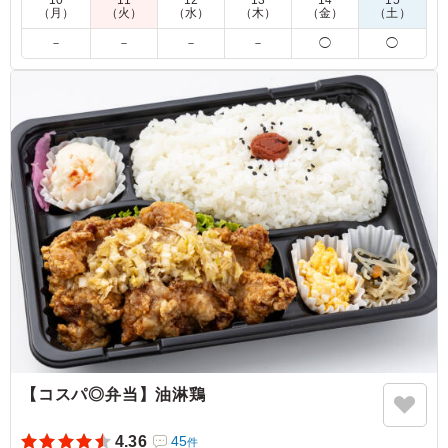
10
11
12
13
14
15
う、ロケやイベントのランチにおすすめです。
（月）
（火）
（水）
（木）
（金）
（土）
－
－
－
－
◯
◯
5.0
中華料理屋の回鍋肉のようにしっかりした味付けでした。
昼過ぎに注文しましたが食べたのは17時頃でした。肉は少
し固くなっていましたが美味しく食べることができまし
た。
ご利用シーン：
スポーツ
›
スポーツイベント
東京都目黒区上目黒
2025/05/27
【コスパ◎弁当】油淋鶏
4.36
45
件