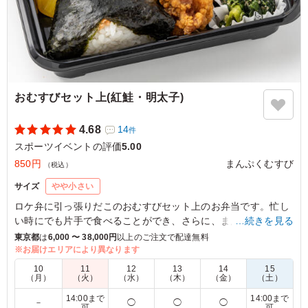
おむすびセット上(紅鮭・明太子)
4.68
14
件
スポーツイベントの評価
5.00
850円
まんぷくむすび
（税込）
サイズ
やや小さい
ロケ弁に引っ張りだこのおむすびセット上のお弁当です。忙し
い時にでも片手で食べることができ、さらに、まんぷくむすび
…続きを見る
の自慢のみたらし団子も入っています。撮影現場でぜひご利用
東京都
は
6,000 〜 38,000円
以上のご注文で配達無料
ください。
※お届けエリアにより異なります
10
11
12
13
14
15
（月）
（火）
（水）
（木）
（金）
（土）
5.0
Fitness CUMA LABO
14:00まで
14:00まで
おにぎりの紅鮭、明太子のコンビがゴールデンコンビで個
－
◯
◯
◯
可
可