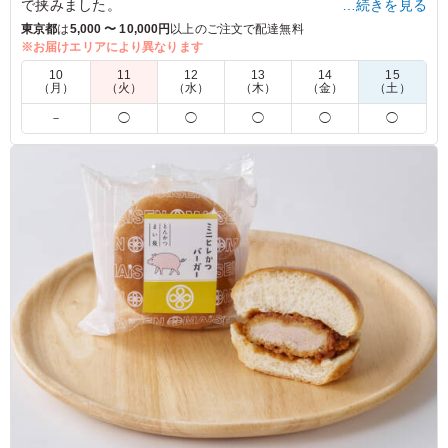
で挟みました。
…続きを見る
バンズとメンチかつ、ソースのバランスのよい美味しさをお手
東京都
は
5,000 〜 10,000円
以上のご注文で配達無料
軽にお召し上がりいただけます。
※お届けエリアにより異なります
10
11
12
13
14
15
※350mlペットボトル茶(サントリー伊右衛門)がメーカー都合
（月）
（火）
（水）
（木）
（金）
（土）
により終売となります。280mlペットボトル茶(サントリー伊右
－
◯
◯
◯
◯
◯
衛門)に変更となります。
切替え期間中は在庫状況により350mlペットボトル茶(サントリ
ー伊右衛門)をお届けする場合がございます。
5.0
スポーツイベント用時に簡単な参加の御礼、間食用として
配布しました。サイズ感はその場で食べても持って帰って
も邪魔にならず、手早く食べれるのでちょうどよかったで
す。喜んでいただいてました。
ご利用シーン：
スポーツ
›
スポーツイベント
東京都中央区日本橋浜町
2025/01/19