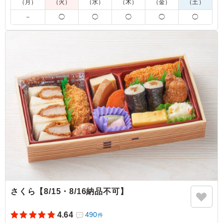
※350mlペットボトル茶(サントリー伊右衛門)がメーカー都合
（月）
（火）
（水）
（木）
（金）
（土）
により終売となります。280mlペットボトル茶(サントリー伊右
－
◯
◯
◯
◯
◯
衛門)に変更となります。
切替え期間中は在庫状況により350mlペットボトル茶(サントリ
ー伊右衛門)をお届けする場合がございます。
5.0
大人数でも嵩張らず、汁漏れ等の汚れの心配もなく、食べ
終わった後のごみも少ない。屋外のイベントには大変重宝
しました。味も美味しく、万人受けする商品で良かったで
す。好評でした。
ご利用シーン：
スポーツ
›
スポーツイベント
東京都新宿区霞ケ丘町
2024/01/30
さくら【8/15・8/16納品不可】
4.64
490
件