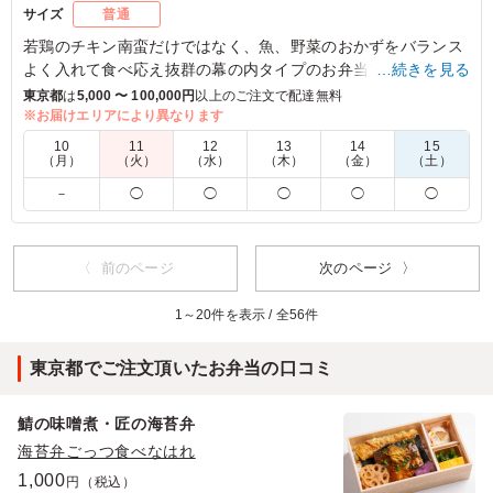
サイズ
普通
若鶏のチキン南蛮だけではなく、魚、野菜のおかずをバランス
よく入れて食べ応え抜群の幕の内タイプのお弁当です。
…続きを見る
東京都
は
5,000 〜 100,000円
以上のご注文で配達無料
※本商品は当店のカジュアルブランド「つか弁」の商品です。
※お届けエリアにより異なります
10
11
12
13
14
15
（月）
（火）
（水）
（木）
（金）
（土）
5.0
－
◯
◯
◯
◯
◯
塚田農場のチキン南蛮に焼き鮭もついているとてもお得な
お弁当でした。普段運動をしていたり、身体に気を使って
いる方が好んで選んでいました。副菜も彩豊かで栄養バラ
ンスも考えられているお弁当です！
〈 前のページ
次のページ 〉
ご利用シーン：
スポーツ
›
スポーツイベント
1～20件を表示 / 全56件
東京都目黒区上目黒
2026/07/22
東京都でご注文頂いたお弁当の口コミ
鯖の味噌煮・匠の海苔弁
海苔弁ごっつ食べなはれ
1,000
円（税込）