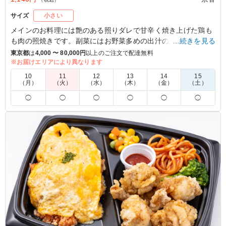
サイズ
小さい
メインのお料理には艶のある照りダレで甘辛く焼き上げた鶏も
も肉の照焼きです。副菜にはお野菜多めの出汁の効いた惣菜を
…続きを見る
たっぷり詰めこみました。自慢のご飯がふっくらとしておりど
東京都
は
4,000 〜 80,000円
以上のご注文で配達無料
んなお料理との相性も抜群です。
※お届けエリアにより異なります
10
11
12
13
14
15
※お弁当容器は電子レンジ使用不可です。
（月）
（火）
（水）
（木）
（金）
（土）
◯
◯
◯
◯
◯
◯
5.0
イベントに向けて普段調整をしていて、ヘルシーなものを
食べて減量している方が多く、脂っこくなく、ヘルシーだ
けどタンパク質も取れるバランスの取れたお弁当を！と希
望されており、こちらを選びました。 バランスも良く良
かったです。
ご利用シーン：
スポーツ
›
スポーツイベント
東京都千代田区霞が関
2025/12/09