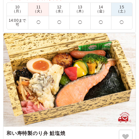
5.0
10
11
12
13
14
15
（月）
（火）
（水）
（木）
（金）
（土）
定番のチキン南蛮はボリュームもありつつ、野菜もしっか
14:00まで
り摂れるのでいつも注文しています！時間が経ってもチキ
◯
◯
◯
◯
◯
可
ンの衣がしなしなにならず、タルタルソースも美味しいの
で満足度が高いメニューです！
ご利用シーン：
スポーツ
›
スポーツイベント
東京都目黒区上目黒
2026/07/22
和い寿特製のり弁 鮭塩焼