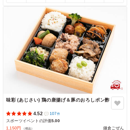
うです。
ご利用シーン：
スポーツ
›
スポーツイベント
東京都立川市泉町
2023/08/15
味彩 (あじさい) 鶏の唐揚げ＆豚のおろしポン酢
4.52
107
件
スポーツイベントの評価
5.00
1,150円
鎌倉ごぜん
（税込）