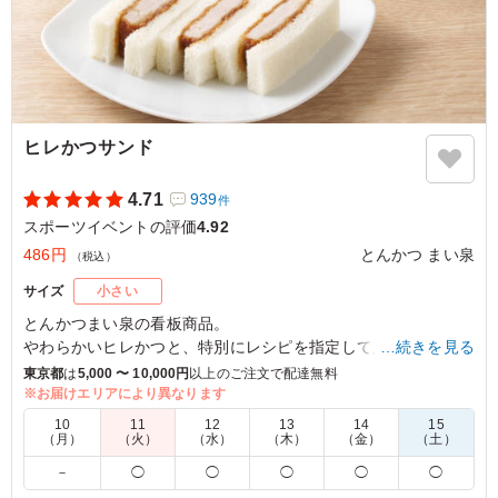
東京都北区豊島
2025/01/27
ヒレかつサンド
4.71
939
件
スポーツイベントの評価
4.92
486円
とんかつ まい泉
（税込）
サイズ
小さい
とんかつまい泉の看板商品。
やわらかいヒレかつと、特別にレシピを指定して焼いたパン、
…続きを見る
甘めのソースの三味一体の美味しさが口の中いっぱいに広がり
東京都
は
5,000 〜 10,000円
以上のご注文で配達無料
ます。
※お届けエリアにより異なります
愛され続ける定番の味をどうぞご賞味ください。
10
11
12
13
14
15
（月）
（火）
（水）
（木）
（金）
（土）
※350mlペットボトル茶(サントリー伊右衛門)がメーカー都合
－
◯
◯
◯
◯
◯
により終売となります。280mlペットボトル茶(サントリー伊右