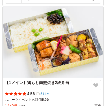
人的に嬉しかったです。コスパも良くて美味しくて、また
次回も同じものを注文しようと思いました。とても好評で
した。
ご利用シーン：
スポーツ
›
スポーツイベント
東京都北区中里
2026/05/25
【1メイン】鶏もも肉照焼き2段弁当
4.56
511
件
スポーツイベントの評価
5.00
1,140円
京香
（税込）