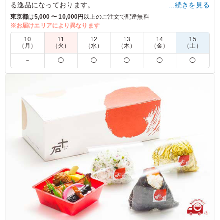
る逸品になっております。
…続きを見る
東京都
は
5,000 〜 10,000円
以上のご注文で配達無料
※350mlペットボトル茶(サントリー伊右衛門)がメーカー都合
※お届けエリアにより異なります
により終売となります。280mlペットボトル茶(サントリー伊右
10
11
12
13
14
15
衛門)に変更となります。
（月）
（火）
（水）
（木）
（金）
（土）
切替え期間中は在庫状況により350mlペットボトル茶(サントリ
－
◯
◯
◯
◯
◯
ー伊右衛門)をお届けする場合がございます。
5.0
子どもたち中心に注文しました！ スポーツをやっている
男の子には少し量が足りませんでしたが、味はとても美味
しいと言っていました。
ご利用シーン：
スポーツ
›
スポーツイベント
東京都北区豊島
2025/01/27