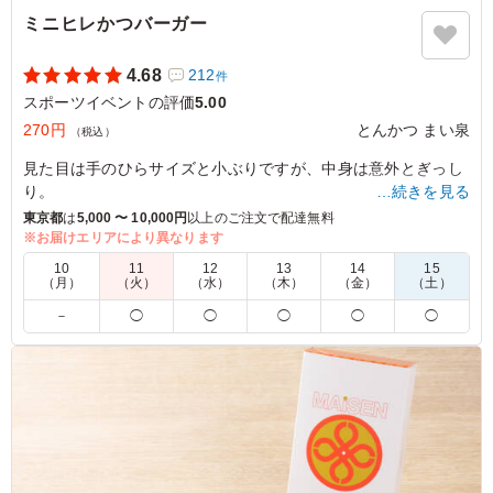
ミニヒレかつバーガー
4.68
212
件
スポーツイベントの評価
5.00
270円
とんかつ まい泉
（税込）
見た目は手のひらサイズと小ぶりですが、中身は意外とぎっし
り。
…続きを見る
風味の良いバンズにまい泉自慢のやわらかなヒレかつとソース
東京都
は
5,000 〜 10,000円
以上のご注文で配達無料
を挟みました。
※お届けエリアにより異なります
ヒレかつサンド同様、ヒレかつ・ソース・バンズの三味一体の
10
11
12
13
14
15
美味しさを手軽に味わって頂けます。
（月）
（火）
（水）
（木）
（金）
（土）
お土産や差し入れ、パーティーなどにもどうぞ。
－
◯
◯
◯
◯
◯
※350mlペットボトル茶(サントリー伊右衛門)がメーカー都合
により終売となります。280mlペットボトル茶(サントリー伊右
衛門)に変更となります。
切替え期間中は在庫状況により350mlペットボトル茶(サントリ
ー伊右衛門)をお届けする場合がございます。