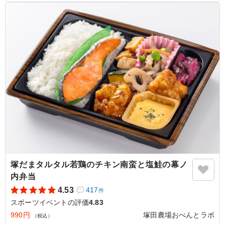
衛門)に変更となります。
切替え期間中は在庫状況により350mlペットボトル茶(サントリ
ー伊右衛門)をお届けする場合がございます。
5.0
味は昔ながらの安定の味で美味しかったです。 物価高な
ので仕方ないですが、6切だと予算オーバーだったため3切
れを注文しましたが、子供達には少し物足りなかったかな
と思いました。
ご利用シーン：
スポーツ
›
スポーツイベント
東京都世田谷区若林
2026/01/03
塚だまタルタル若鶏のチキン南蛮と塩鮭の幕ノ
内弁当
4.53
417
件
スポーツイベントの評価
4.83
990円
塚田農場おべんとラボ
（税込）