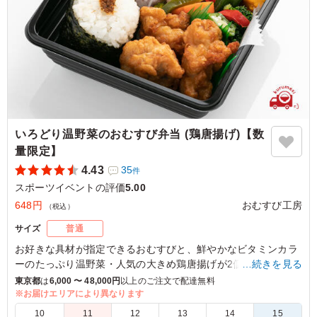
いろどり温野菜のおむすび弁当 (鶏唐揚げ)【数
量限定】
4.43
35
件
スポーツイベントの評価
5.00
648円
おむすび工房
（税込）
サイズ
普通
お好きな具材が指定できるおむすびと、鮮やかなビタミンカラ
ーのたっぷり温野菜・人気の大きめ鶏唐揚げが2個も入ったお
…続きを見る
弁当。(1日に作成できる食数は100食までです。)
東京都
は
6,000 〜 48,000円
以上のご注文で配達無料
※お届けエリアにより異なります
下記よりおむすびを2種類お選びいただき、連絡事項にご記入
10
11
12
13
14
15