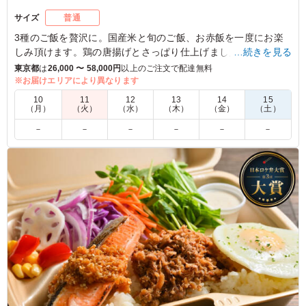
サイズ
普通
3種のご飯を贅沢に。国産米と旬のご飯、お赤飯を一度にお楽
しみ頂けます。鶏の唐揚げとさっぱり仕上げました豚のおろし
…続きを見る
ポン酢を7品の手作りにこだわった副菜と共にご賞味下さい。
東京都
は
26,000 〜 58,000円
以上のご注文で配達無料
※お届けエリアにより異なります
※夏場は衛生面を考慮し卯の花ではなく「日替わり惣菜」で対
10
11
12
13
14
15
応いたします。
（月）
（火）
（水）
（木）
（金）
（土）
－
－
－
－
－
－
5.0
ボリュームもおおく、盛り付けもきれいでご参加の皆様に
喜んでいただきました、少しご飯が多かったとの感想もあ
りましたが、おおむね満足いただけております。特に唐揚
げはおいしいと好評でした。
ご利用シーン：
スポーツ
›
スポーツイベント
神奈川県横浜市中区山下町
2025/07/07