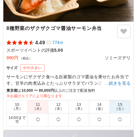
8種野菜のザクザクゴマ醤油サーモン弁当
4.49
774
件
スポーツイベントの評価
5.00
990円
ソミーズデリ
（税込）
サイズ
やや大きい
サーモンにザクザク食べる自家製のゴマ醤油を乗せたお弁当で
す。甘辛の肉煮込みとたっぷりサラダでバランスよく食事がと
…続きを見る
れます。
東京都
は
10,000 〜 80,000円
以上のご注文で配達無料
※お届けエリアにより異なります
※8種野菜は季節により変更する場合がございます。
10
11
12
13
14
15
（月）
（火）
（水）
（木）
（金）
（土）
5.0
14:00まで
◯
◯
◯
◯
◯
可
サーモンがメインで野菜もたくさん入っているヘルシーな
お弁当でした。ザクザクゴマ醤油の味付けが絶妙で他には