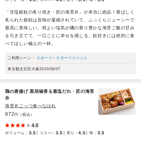
「甘塩銀鮭の炙り焼き・匠の海苔弁」が本当に絶品！香ばしく
炙られた銀鮭は旨味が凝縮されていて、ふっくらジューシーで
最高に美味しい。程よい塩気が磯の香り豊かな海苔ご飯の甘み
を引き立てて、一口ごとに幸せを感じる。鮭好きには絶対に食
べてほしい極上の一杯。
ご利用シーン：
スポーツ
›
スポーツイベント
東京都文京区大塚
2026/08/07
鶏の唐揚げ 黒胡椒香る葱塩だれ・匠の海苔
弁
海苔弁ごっつ食べなはれ
972
円（税込）
4.0
3.5
3.5
4.0
3.5
ボリューム
：
コスパ
：
彩り
：
味
：