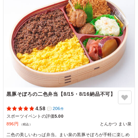
5.0
オムライスの彩がとても鮮やかでした。子供参加者向けに
用意しましたが、子供には多少ボリュームがありすぎたか
もしれませんが、唐揚げがおいしかったようでぺろりと食
べていました。大人の方も選んだ方がいらっしゃり、大変
満足されていました。
ご利用シーン：
スポーツ
›
スポーツイベント
神奈川県横浜市戸塚区柏尾町
2024/12/09
黒豚そぼろの二色弁当【8/15・8/16納品不可】
4.58
206
件
スポーツイベントの評価
5.00
896円
とんかつ まい泉
（税込）
二色の美しいわっぱ弁当。まい泉の黒豚そぼろが手軽に楽しめ