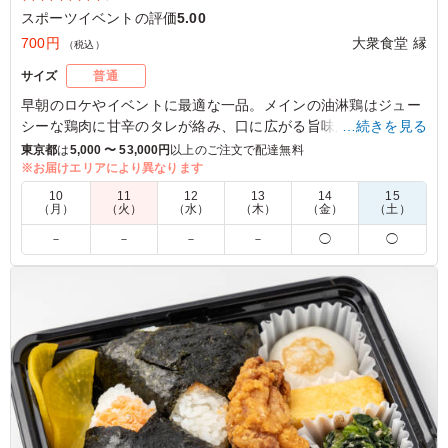
スポーツイベントの評価
5.00
700円
大衆食堂 縁
（税込）
サイズ
普通
早朝のロケやイベントに最適な一品。メインの油淋鶏はジュー
シーな鶏肉に甘辛のタレが絡み、口に広がる旨味が絶妙です。
…続きを見る
さくら大根やポテトサラダで口直しも楽しめます。いり卵や春
東京都
は
5,000 〜 53,000円
以上のご注文で配達無料
雨サラダも満足度を高め、心地よい満腹感を提供します。
※お届けエリアにより異なります
10
11
12
13
14
15
（月）
（火）
（水）
（木）
（金）
（土）
5.0
(株)GODAIスポーツエンターテイメント GODAI亀戸
－
－
－
－
◯
◯
ボリュームはもちろんのこと、味付けもしっかりしていて
食べたスタッフの満足度も高かったように思います。 付
け合わせの彩りも良く、男性だけでなく女性からも選ばれ
る価値の高いお弁当です。
ご利用シーン：
スポーツ
›
スポーツイベント
東京都江東区亀戸
2024/05/08