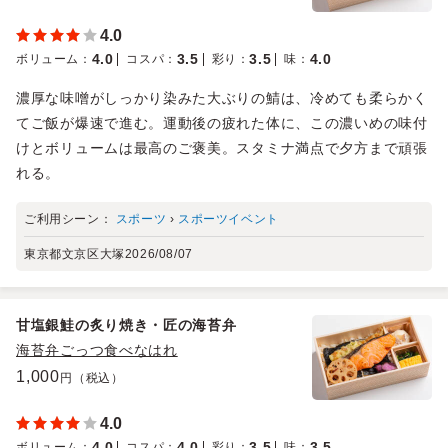
4.0
4.0
3.5
3.5
4.0
ボリューム
：
コスパ
：
彩り
：
味
：
濃厚な味噌がしっかり染みた大ぶりの鯖は、冷めても柔らかく
てご飯が爆速で進む。運動後の疲れた体に、この濃いめの味付
けとボリュームは最高のご褒美。スタミナ満点で夕方まで頑張
れる。
ご利用シーン：
スポーツ
›
スポーツイベント
東京都文京区大塚
2026/08/07
甘塩銀鮭の炙り焼き・匠の海苔弁
海苔弁ごっつ食べなはれ
1,000
円（税込）
4.0
4.0
4.0
3.5
3.5
ボリューム
：
コスパ
：
彩り
：
味
：