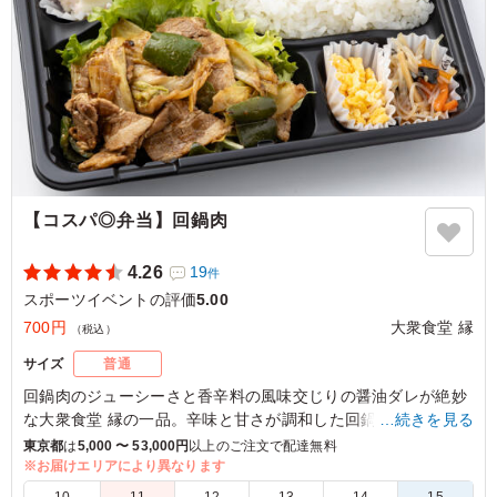
【コスパ◎弁当】回鍋肉
4.26
19
件
スポーツイベントの評価
5.00
700円
大衆食堂 縁
（税込）
サイズ
普通
回鍋肉のジューシーさと香辛料の風味交じりの醤油ダレが絶妙
な大衆食堂 縁の一品。辛味と甘さが調和した回鍋肉は、心地よ
…続きを見る
い満足感をもたらします。さくら大根とポテトサラダがあなた
東京都
は
5,000 〜 53,000円
以上のご注文で配達無料
の味覚をリフレッシュし、いり卵と春雨サラダでバランス良く
※お届けエリアにより異なります
まとめています。できるだけ多くのお客様にお楽しみ頂けるよ