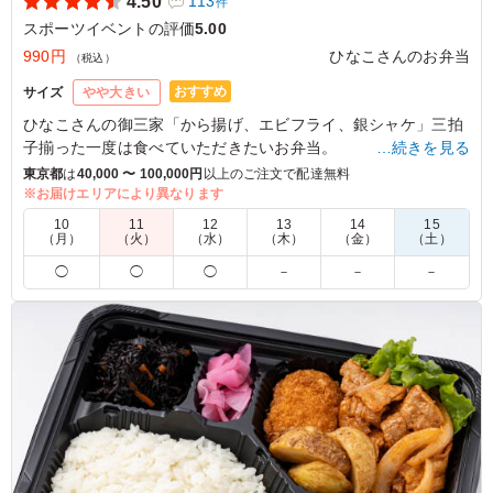
4.50
113
件
スポーツイベントの評価
5.00
990円
ひなこさんのお弁当
（税込）
おすすめ
サイズ
やや大きい
ひなこさんの御三家「から揚げ、エビフライ、銀シャケ」三拍
子揃った一度は食べていただきたいお弁当。
…続きを見る
ひなこさん自慢の定番のおかずが彩りよく上品に並んでいる一
東京都
は
40,000 〜 100,000円
以上のご注文で配達無料
品です。
※お届けエリアにより異なります
10
11
12
13
14
15
※現在「しそ串団子」は入っておりません。
（月）
（火）
（水）
（木）
（金）
（土）
※グレープフルーツの代わりにゼリーを使用しています。
◯
◯
◯
－
－
－
5.0
上青木東町会
お肉、エビフライ、焼きしゃけとメインのおかずがあり、
副菜もマカロニサラダ、おしんこ、煮物まであり品数豊富
で、栄養バランスもいいとおもいます。 味付けも上手に
できていました。
ご利用シーン：
スポーツ
›
スポーツイベント
埼玉県川口市上青木西
2022/09/27