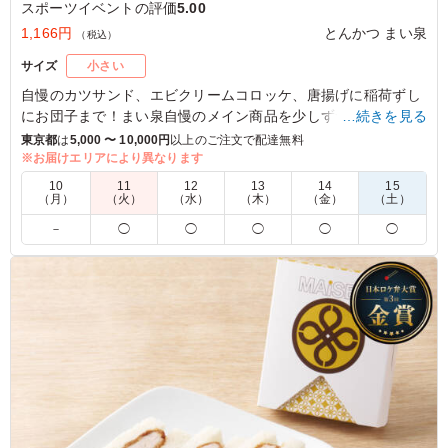
スポーツイベントの評価
5.00
1,166円
とんかつ まい泉
（税込）
サイズ
小さい
自慢のカツサンド、エビクリームコロッケ、唐揚げに稲荷ずし
にお団子まで！まい泉自慢のメイン商品を少しずつ詰め合せま
…続きを見る
した。会議や行楽のお供に、皆で楽しく食べるシーンにぴった
東京都
は
5,000 〜 10,000円
以上のご注文で配達無料
りなお弁当です。
※お届けエリアにより異なります
いろんな種類を楽しみたい方にぜひオススメです。
10
11
12
13
14
15
（月）
（火）
（水）
（木）
（金）
（土）
※350mlペットボトル茶(サントリー伊右衛門)がメーカー都合
－
◯
◯
◯
◯
◯
により終売となります。280mlペットボトル茶(サントリー伊右
衛門)に変更となります。
切替え期間中は在庫状況により350mlペットボトル茶(サントリ
ー伊右衛門)をお届けする場合がございます。
5.0
まい泉と言えばカツサンド。 主に女性が食べていました
が、量ともに味も大満足でした。
ご利用シーン：
スポーツ
›
スポーツイベント