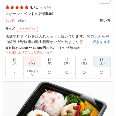
4.71
64
件
スポーツイベントの評価
5.00
900円
和い寿
（税込）
サイズ
やや小さい
店舗で鮭フィレを仕入れカットし焼いています。旬の天ぷらや
山梨県上野原市の郷土料理せいだのたまじなど、山梨県の味も
…続きを見る
楽しめます。和い寿自慢の特製弁当をぜひご賞味ください。
東京都
は
12,000 〜 60,000円
以上のご注文で配達無料
※お届けエリアにより異なります
5.0
10
11
12
13
14
15
（月）
（火）
（水）
（木）
（金）
（土）
和食でお野菜・おかずのバランスがとてもよく、ボリュー
14:00まで
ムも十分あり、他のスタッフもたいへん満足して喜んでく
－
◯
◯
◯
◯
可
れておりました。焼き鮭がどーんと真ん中にあり、くまな
くおかずがのっており、１つずつ味わいながらいただきま
した。
ご利用シーン：
スポーツ
›
スポーツイベント
東京都調布市西町
2026/04/01