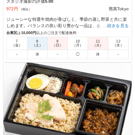
スタジオ撮影の評価
5.00
972円
熊嵩Tokyo
（税込）
ジューシーな特選牛焼肉が香ばしく、季節の蒸し野菜と共に楽
しめます。バランスの良い彩り豊かな一品は、会議や社内懇親
…続きを見る
ランチに最適です。
台東区
は
10,000円
以上のご注文で配達無料
7
8
9
10
11
12
（金）
（土）
（日）
（月）
（火）
（水）
5.0
しっかりとした味付けのお肉で食欲が進み、冷めてもおい
－
休
－
◯
休
－
しく食べられました。付け合わせも種類があり満足感があ
ります。ボリュームもちょうど良く、午後の撮影に向けて
しっかりエネルギー補給ができるお弁当でした
ご利用シーン：
ロケ・撮影
›
スタジオ撮影
東京都世田谷区野毛
2026/06/24