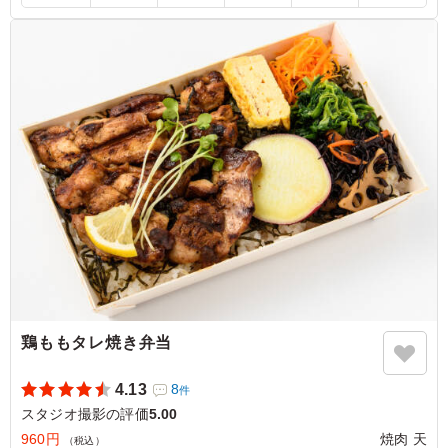
5.0
大好きな鯖と唐揚げが一度に味わえる贅沢なお弁当。鯖は
旨味が凝縮されていて、唐揚げは冷めてもジューシーさが
保たれています。ボリューム満点でお腹いっぱい、元気が
もらえる大満足のメニューでした。
ご利用シーン：
ロケ・撮影
›
スタジオ撮影
東京都世田谷区野沢
2026/06/15
鶏ももタレ焼き弁当
4.13
8
件
スタジオ撮影の評価
5.00
960円
焼肉 天
（税込）