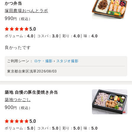
かつ弁当
塚田農場おべんとラボ
990
円（税込）
5.0
4.0
3.0
4.0
4.0
ボリューム
：
コスパ
：
彩り
：
味
：
良かったです
ご利用シーン：
ロケ・撮影
›
スタジオ撮影
東京都台東区浅草
2026/08/03
築地 自慢の豚生姜焼き弁当
築地つかごし
900
円（税込）
5.0
5.0
5.0
5.0
5.0
ボリューム
：
コスパ
：
彩り
：
味
：