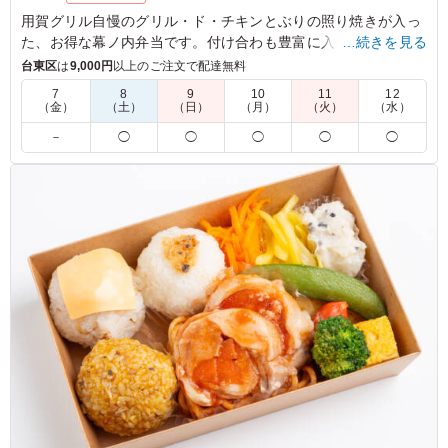
用賀グリル自慢のグリル・ド・チキンとぶりの照り焼きが入っ
た、お得な幕ノ内弁当です。付け合わも豊富に入っていて、
…続きを見る
様々なシーンでお使いいただけます。オリジナルソースは8種
台東区
は
9,000円
以上のご注文で配達無料
類からお選びいただけます。
7
8
9
10
11
12
（金）
（土）
（日）
（月）
（火）
（水）
5.0
株式会社ハイブリッドファクトリー
－
◯
◯
◯
◯
◯
直火網焼きのグリル・ド・チキンは表面こんがり香ばし
く、中身はしっとり柔らかで非常に美味しかったです。ぶ
りの照り焼きも甘みがあり、高タンパク質のおかずがバラ
ンス良く入ったお弁当でした。副菜の種類も豊富で食べご
たえがあり、満足度の高いお弁当でした。
ご利用シーン：
ロケ・撮影
›
スタジオ撮影
東京都千代田区丸の内
2026/05/29