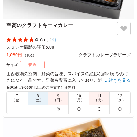
至高のクラフトキーマカレー
4.75
6
件
スタジオ撮影の評価
5.00
1,080円
クラフトカレーブラザーズ
（税込）
サイズ
普通
山西牧場の挽肉、野菜の旨味、スパイスの絶妙な調和がやみつ
きになる一品です。副菜も豊富に入っており、満足感が高いな
…続きを見る
がらもさらっとお召し上がりいただける、クラフトカレーブラ
台東区
は
9,000円
以上のご注文で配達無料
ザーズでも人気の商品です。
7
8
9
10
11
12
（金）
（土）
（日）
（月）
（火）
（水）
※ご飯の種類を下記プルダウンよりお選びください。
－
－
休
◯
◯
◯
※おしぼりが必要な場合は連絡事項にご記入ください。
5.0
野菜と挽肉のいわゆる定番のキーマカレーでした。 クラ