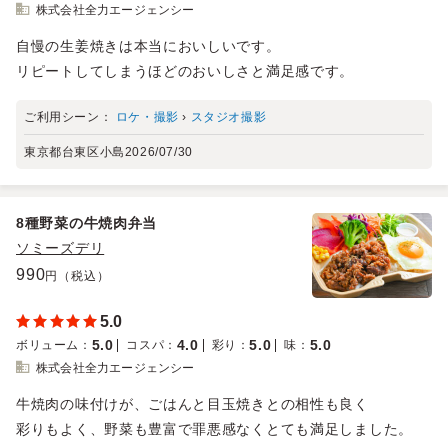
株式会社全力エージェンシー
自慢の生姜焼きは本当においしいです。
リピートしてしまうほどのおいしさと満足感です。
ご利用シーン：
ロケ・撮影
›
スタジオ撮影
東京都台東区小島
2026/07/30
8種野菜の牛焼肉弁当
ソミーズデリ
990
円（税込）
5.0
5.0
4.0
5.0
5.0
ボリューム
：
コスパ
：
彩り
：
味
：
株式会社全力エージェンシー
牛焼肉の味付けが、ごはんと目玉焼きとの相性も良く
彩りもよく、野菜も豊富で罪悪感なくとても満足しました。