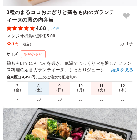
3種のまるコロおにぎりと鶏もも肉のガランテ
ィーヌの幕の内弁当
4.88
4
件
スタジオ撮影の評価
5.00
880円
カリナ
（税込）
サイズ
やや小さい
鶏もも肉でにんじんを巻き、低温でじっくり火を通したフラン
ス料理の定番ガランティーヌ。しっとりジューシーな仕上がり
…続きを見る
に、オリジナルのトマトソースが爽やかな酸味とコクを添える
台東区
は
9,450円
以上のご注文で配達無料
一品です。かわいい3種のまるコロおにぎりと、すべて手作り
7
8
9
10
11
12
のこだわり和洋惣菜が自慢のお弁当です。
（金）
（土）
（日）
（月）
（火）
（水）
－
◯
◯
◯
◯
◯
※おにぎりの種類を下記の組み合わせからお選びいただけま
す。
「A：生ハムオリーブのおにぎり・梅おかかのおにぎり・コー
ンのおにぎり」
「B：さくらにぎり、ゆかりれんこんのおにぎり、青のりのお
にぎり」