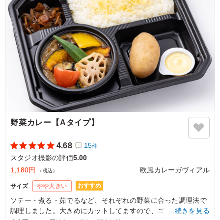
のおつまみにも合いそうな味わい。
ご利用シーン：
ロケ・撮影
›
スタジオ撮影
東京都世田谷区野沢
2026/06/15
野菜カレー【Aタイプ】
4.68
15
件
スタジオ撮影の評価
5.00
1,180円
欧風カレーガヴィアル
（税込）
おすすめ
サイズ
やや大きい
ソテー・煮る・茹でるなど、それぞれの野菜に合った調理法で
調理しました。大きめにカットしてますので、ゴロゴロした食
…続きを見る