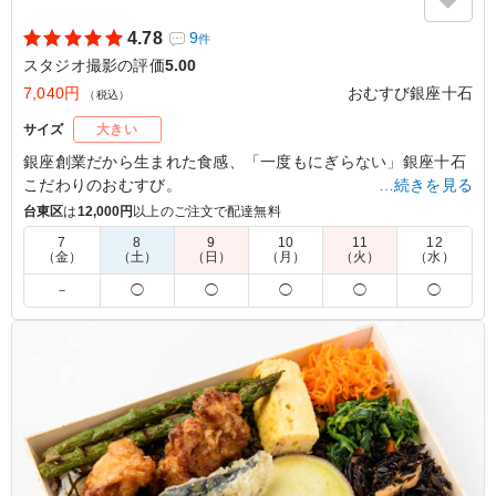
4.78
9
件
スタジオ撮影の評価
5.00
7,040円
おむすび銀座十石
（税込）
サイズ
大きい
銀座創業だから生まれた食感、「一度もにぎらない」銀座十石
こだわりのおむすび。
…続きを見る
彩り豊かなおむすび24個の詰め合わせ。十石人気のおむすびの
台東区
は
12,000円
以上のご注文で配達無料
み8種類を各3個ずつご用意いたしました。
7
8
9
10
11
12
（金）
（土）
（日）
（月）
（火）
（水）
※お届け時のおむすびはひとつづつフィルムに巻かれておりま
－
◯
◯
◯
◯
◯
す。完全個包装ではございません。
※おむすびの具材は店舗おまかせとなります。
5.0
おにぎりの種類がとても豊富でなにを食べても美味しい、
大満足な商品でした。お米が美味しく、味や具がたくさん
あるので最後まで飽きずにいただけるオススメの商品で
す。また注文したいです。