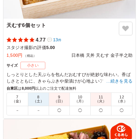
天むす6個セット
4.77
13
件
スタジオ撮影の評価
5.00
1,500円
日本橋 天丼 天むす 金子半之助
（税込）
サイズ
小さい
しっとりとした天ぷらを包んだおむすびが絶妙な味わい。香ば
しさとともに、きゃらぶきや柴漬けが心地よいアクセントを加
…続きを見る
えます。お集まりの席や接待にぴったりです。日本橋 天丼 天
台東区
は
8,000円
以上のご注文で配達無料
むす 金子半之助の天むすで特別なひとときをお楽しみくださ
7
8
9
10
11
12
い。
（金）
（土）
（日）
（月）
（火）
（水）
－
－
◯
◯
◯
◯
5.0
お弁当が小さめとのことで、つまめる様にプラスしまし
た。 一口サイズで食べやすく、つまみやすいので差し入
れや会議にも便利でした。ご飯のかたさがちょうどよく、