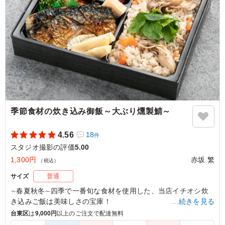
「C：おかかチーズのおにぎり・オリーブ味噌のおにぎり・サ
バカレーのおにぎり」
※写真は「C：おかかチーズのおにぎり・オリーブ味噌のおに
ぎり・サバカレーのおにぎり」です。
5.0
冷めたままでも味付けがしっかりしていておいしく食べら
れました。 多すぎず少なすぎない適度なボリューム感
で、栄養バランスも考えられており彩もよく、女性にも好
評でした。 メインの鳥肉の煮込みがとてもおいしかった
季節食材の炊き込み御飯～大ぶり燻製鯖～
です。
ご利用シーン：
ロケ・撮影
›
スタジオ撮影
4.56
18
件
東京都渋谷区広尾
2026/01/13
スタジオ撮影の評価
5.00
1,300円
赤坂 繁
（税込）
サイズ
普通
∼春夏秋冬∼四季で一番旬な食材を使用した、当店イチオシ炊
き込みご飯は美味しさの宝庫！
…続きを見る
サバ半身丸々を燻製にした燻製鯖は香ばしさ・うま味が格段に
台東区
は
9,000円
以上のご注文で配達無料
美味しく仕上がってます。