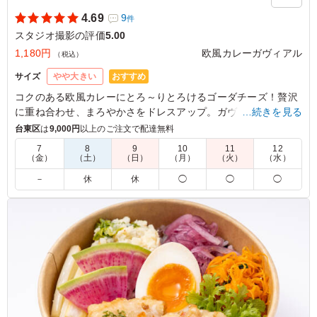
4.69
9
件
スタジオ撮影の評価
5.00
1,180円
欧風カレーガヴィアル
（税込）
おすすめ
サイズ
やや大きい
コクのある欧風カレーにとろ～りとろけるゴーダチーズ！贅沢
に重ね合わせ、まろやかさをドレスアップ。ガヴィアル人気メ
…続きを見る
ニューの一つで、チーズ好きなあなたにピッタリです。
台東区
は
9,000円
以上のご注文で配達無料
7
8
9
10
11
12
（金）
（土）
（日）
（月）
（火）
（水）
5.0
大きなチーズがカレーを覆うように乗っており、非常に魅
－
休
休
◯
◯
◯
力的で人気があるのも納得の一品でした。丸ごと入ったジ
ャガイモも良いアクセントになっており、大変満足してお
ります。もし温かい状態でいただくことができれば、チー
ズがとろけてより一層美味しくなるのではないかと感じま
した。 素晴らしいお料理をありがとうございました。
ご利用シーン：
ロケ・撮影
›
スタジオ撮影
東京都墨田区本所
2025/12/19