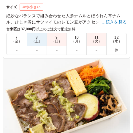
サイズ
やや小さい
絶妙なバランスで組み合わせた人参ナムルとほうれん草ナム
ル、ひじき煮にサツマイモのレモン煮がアクセント。しかし、
…続きを見る
主役は迷うことなく鶏もものタレ焼き。ジューシーな鶏ももに
台東区
は
37,000円
以上のご注文で配達無料
絡む甘辛のタレが、まさに絶品。ロケやイベントなど軽めのシ
7
8
9
10
11
12
ーンにちょうど良い一品。
（金）
（土）
（日）
（月）
（火）
（水）
－
－
－
－
－
休
5.0
ジューシーな鶏もも肉に、焼肉屋さんならではの濃厚な秘
伝タレがしっかり絡んで最高！炭火の香ばしさも感じられ
て、とにかく白米が止まらなくなります。ボリュームも大
満足で、また絶対リピートします！
ご利用シーン：
ロケ・撮影
›
スタジオ撮影
東京都世田谷区野沢
2026/06/15