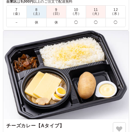
感をお楽しみいただけます。(季節によって野菜の内容は異なり
台東区
は
9,000円
以上のご注文で配達無料
ます。)
7
8
9
10
11
12
（金）
（土）
（日）
（月）
（火）
（水）
5.0
－
休
休
◯
◯
◯
大きくカットされた野菜は彩りが良く、非常に魅力的で人
気のメニューでした。丸ごと入ったジャガイモも箸休めに
ちょうど良く、大変満足しております。温かい状態でいた
だくことができればより一層良かったなぁと思いました。
ご利用シーン：
ロケ・撮影
›
スタジオ撮影
東京都墨田区本所
2025/12/19
チーズカレー【Aタイプ】