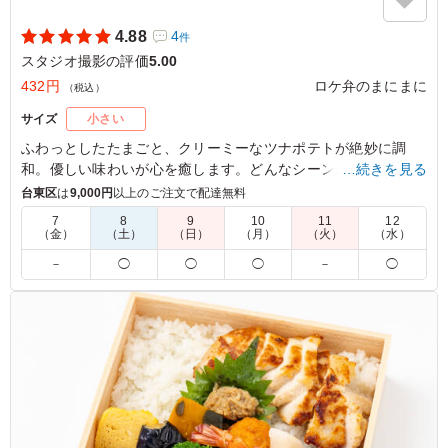
4.88
4
件
スタジオ撮影の評価
5.00
432円
ロケ弁のまにまに
（税込）
サイズ
小さい
ふわっとしたたまごと、クリーミーなツナポテトが絶妙に調
和。優しい味わいが心を癒します。どんなシーンにもぴったり
…続きを見る
で、朝食や軽食に最適な一品です。彩り豊かな具材が目を引
台東区
は
9,000円
以上のご注文で配達無料
き、食べる楽しさを引き立てます。
7
8
9
10
11
12
（金）
（土）
（日）
（月）
（火）
（水）
※サンドイッチはラップに包んでお届けします。
－
◯
◯
◯
－
◯
5.0
朝食に定番のサンドイッチですが、量もちょうど良くとて
も人気でした。卵とツナの味付けもちょうど良くてとても
おいしかったです。手軽に頼めてコスパもいいのでまた頼
みたいと思いました。
ご利用シーン：
ロケ・撮影
›
スタジオ撮影