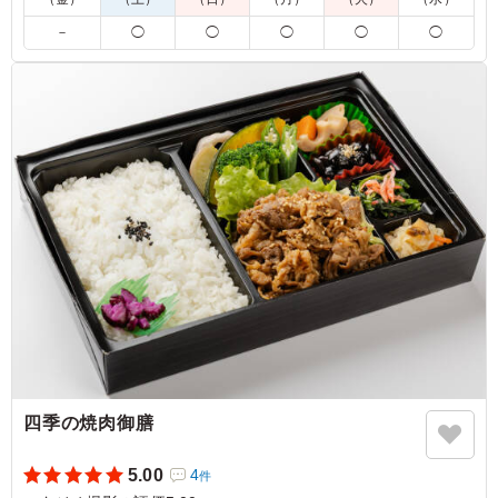
5.0
株式会社デフレックストア
油淋鶏は、外は香ばしく中はジューシーに仕上がった鶏肉
－
◯
◯
◯
◯
◯
に、香味野菜の風味が効いた甘酸っぱいたれがよく絡み、
食欲をそそる一品でした。ねぎの爽やかな香りがアクセン
トとなり、濃すぎない味わいで最後までおいしくいただけ
ました。
ご利用シーン：
ロケ・撮影
›
スタジオ撮影
神奈川県横浜市都筑区高山
2026/07/22
四季の焼肉御膳
5.00
4
件