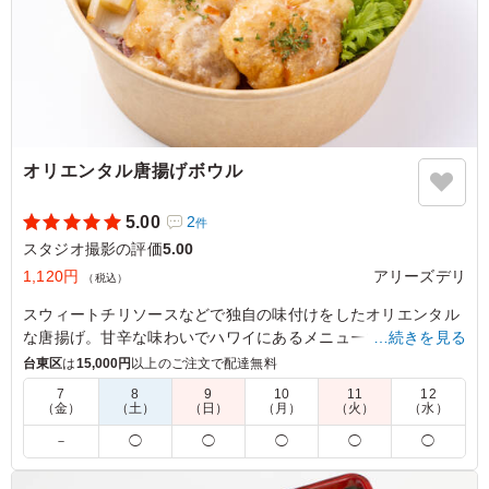
オリエンタル唐揚げボウル
5.00
2
件
スタジオ撮影の評価
5.00
1,120円
アリーズデリ
（税込）
スウィートチリソースなどで独自の味付けをしたオリエンタル
な唐揚げ。甘辛な味わいでハワイにあるメニューで一度食べた
…続きを見る
ら病みつきに。冷めてもふっくら柔らかく仕上げてあります。
台東区
は
15,000円
以上のご注文で配達無料
7
8
9
10
11
12
（金）
（土）
（日）
（月）
（火）
（水）
5.0
オリエンタル唐揚げボールは、しっとりジューシーで、ス
－
◯
◯
◯
◯
◯
パイスソースがごはんにしっかり染み込み絶妙な味わいで
した。しっかり食べ応えもあって、安心して食べられるの