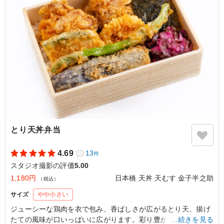
フトカレーなだけあって、スパイスが効いていてさっぱり
美味しくいただけました。 全体的に高タンパクな内容
で、ヘルシーな印象を受けました。
ご利用シーン：
ロケ・撮影
›
スタジオ撮影
東京都渋谷区笹塚
2026/06/24
とり天丼弁当
4.69
13
件
スタジオ撮影の評価
5.00
1,180円
日本橋 天丼 天むす 金子半之助
（税込）
サイズ
やや小さい
ジューシーな鶏肉を衣で包み、香ばしさが広がるとり天。揚げ
たての風味が口いっぱいに広がります。彩り豊かな野菜たちが
…続きを見る