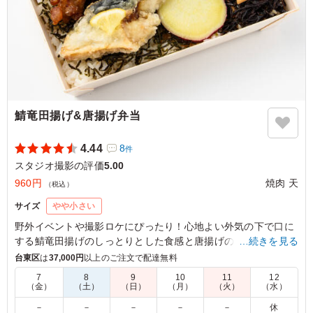
ご利用シーン：
ロケ・撮影
›
スタジオ撮影
東京都港区赤坂
2026/07/22
鯖竜田揚げ&唐揚げ弁当
4.44
8
件
スタジオ撮影の評価
5.00
960円
焼肉 天
（税込）
サイズ
やや小さい
野外イベントや撮影ロケにぴったり！心地よい外気の下で口に
する鯖竜田揚げのしっとりとした食感と唐揚げのジューシーさ
…続きを見る
は格別。アスパラの塩焼きと共に味わう、素朴な味付けが癒し
台東区
は
37,000円
以上のご注文で配達無料
を与えてくれます。さらに彩り豊かなひじき煮や人参ナムルが
7
8
9
10
11
12
お口の中で広がり、満足感を一層引き立てます。
（金）
（土）
（日）
（月）
（火）
（水）
－
－
－
－
－
休