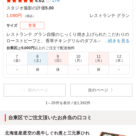
4.62
17
件
スタジオ撮影の評価
5.00
1,080円
レストランテ グラン
（税込）
サイズ
普通
レストランテ グラン自慢のじっくり焼き上げられたこだわりの
ローストビーフと、香草チキングリルのダブルメイン。厳選さ
…続きを見る
れた12種類の副菜も魅力のお弁当です。
台東区
は
9,000円
以上のご注文で配達無料
7
8
9
10
11
12
（金）
（土）
（日）
（月）
（火）
（水）
5.0
自家製ローストビーフと香り豊かな若鶏のハーブ焼きの組
－
休
休
－
休
－
み合わせは豪華で、女性陣に大人気でした。 彩り豊かな
副菜とともに目でも楽しめるお弁当でした。 全体的に上
品な味付けで美味しかったのですが、ローストビーフの味
〈 前のページ
次のページ 〉
付けがもう少しはっきりしていると、さらにお肉の満足感
が上がり嬉しいです。
1～20件を表示 / 全1,362件
ご利用シーン：
ロケ・撮影
›
スタジオ撮影
台東区でご注文頂いたお弁当の口コミ
東京都渋谷区恵比寿
2026/07/27
北海道産星空の黒牛しぐれ煮と三元豚ひれ