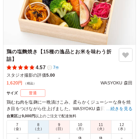
東京都江東区青海
2026/06/09
鶏の塩麴焼き【15種の逸品とお米を味わう折
詰】
4.57
7
件
スタジオ撮影の評価
5.00
1,620円
WASYOKU 森田
（税込）
サイズ
普通
鶏むね肉を塩麹に一晩漬けこみ、柔らかくジューシーな身を焼
き目をつけながら仕上げました。WASYOKU 森田こだわりのお
…続きを見る
米は新潟県糸魚川産のコシヒカリ。召し上がっていただくと、
台東区
は
9,000円
以上のご注文で配達無料
みずみずしさとお米の甘さに驚いていただけると思います。15
7
8
9
10
11
12
種の繊細で華やかな副菜と共にお楽しみください。会議などに
（金）
（土）
（日）
（月）
（火）
（水）
最適です。
－
－
－
休
休
－