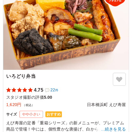
海老の風味も感じられます。6個あるのでシェアしやすい
点も助かりました。
ご利用シーン：
ロケ・撮影
›
スタジオ撮影
東京都品川区上大崎
2026/03/13
いろどり弁当
4.75
22
件
スタジオ撮影の評価
5.00
1,620円
日本橋浜町 えび寿屋
（税込）
おすすめ
サイズ
やや小さい
えび寿屋の定番「重箱シリーズ」の新メニューが、プレミアム
商品で登場！中には、個性豊かな唐揚げ、白から(塩)、黒から
…続きを見る