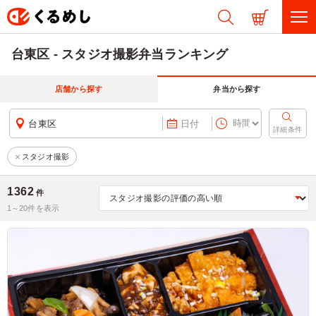
台東区 - スタジオ撮影弁当ランキング
店舗から探す
弁当から探す
台東区
日付
詳細条件
スタジオ撮影
1362
件
1～
20
件を表示