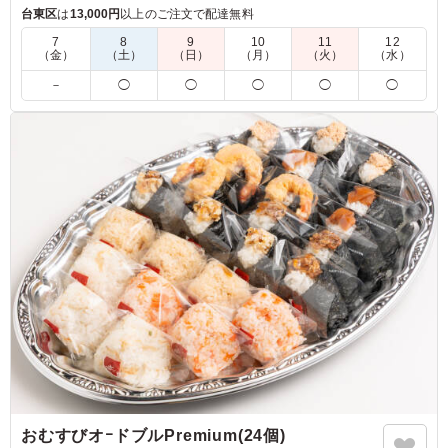
(バジル)が堂々と並び、主役級の存在感を放ちます。さらに、
台東区
は
13,000円
以上のご注文で配達無料
香ばしく焼き上げた人気の焼き鳥2本、甘辛いタレが絶妙な鶏
7
8
9
10
11
12
の照り焼き、コク深い味わいの鶏の西京味噌焼きと、まさに鶏
（金）
（土）
（日）
（月）
（火）
（水）
づくしの豪華なラインナップ。ご飯の上は、風味豊かなきんぴ
－
◯
◯
◯
◯
◯
らが敷かれ、全体の味を引き立てる名脇役として活躍します。
ひとつの重で何通りもの味わいを楽しめる、見た目も味も贅沢
かつ満足感のあるお弁当です。会議やロケのお食事としても外
しません。
5.0
株式会社ソニマージュ
味付けがちょうど良く、鶏肉の旨味をしっかり感じられる
お弁当でした。スタッフの中でも「これ当たりだね」と話
している人がいて、幅広い年代に好まれる味だと思いま
す。見た目もきれいで、開けた瞬間から食欲をそそられま
した。
ご利用シーン：
ロケ・撮影
›
スタジオ撮影
東京都渋谷区笹塚
2026/07/30
おむすびオｰドブルPremium(24個)