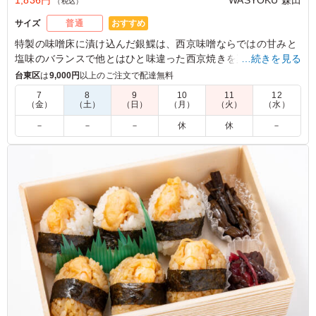
1,836円
WASYOKU 森田
（税込）
おすすめ
サイズ
普通
特製の味噌床に漬け込んだ銀鰈は、⻄京味噌ならではの⽢みと
塩味のバランスで他とはひと味違った⻄京焼きを楽しんでいた
…続きを見る
だけます。WASYOKU 森田でも一番人気のメインです。お米は
台東区
は
9,000円
以上のご注文で配達無料
新潟県糸魚川産のコシヒカリ。口の中に入れるとジューシーさ
7
8
9
10
11
12
とお米の甘みが広がります。お米の美味しさを味わっていただ
（金）
（土）
（日）
（月）
（火）
（水）
けるお米です。15種の店主の腕が光る繊細で豊かな味わいの副
－
－
－
休
休
－
菜と共にお召し上がりください。会議やおもてなしにおすすめ
です。
5.0
魚のお弁当が銀鰈の西京焼きで、魚好きには嬉しい優しい
ですし、味付けも深みがあり、副菜もバランスよく入って
いて、ごはんも美味しいです。 他の種類もまた食べ比べ
てみたいです
ご利用シーン：
ロケ・撮影
›
スタジオ撮影
東京都渋谷区神山町
2026/07/09