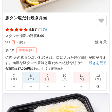
豚タン塩だれ焼き弁当
4.57
7
件
スタジオ撮影の評価
5.00
960円
焼肉 天
（税込）
サイズ
やや小さい
焼肉 天の豚タン塩だれ焼きは、口に入れた瞬間肉汁が広がりま
す。肉厚な豚タンの旨味と塩だれの絶妙な組み合わせで、一度
…続きを見る
食べたら忘れられない深みのある味わい。色鮮やかな人参ナム
台東区
は
37,000円
以上のご注文で配達無料
ルやほうれん草ナムルも添えてあり、見た目にも美味しさを感
7
8
9
10
11
12
じます。ロケやイベントでのランチにぴったりです。
（金）
（土）
（日）
（月）
（火）
（水）
－
－
－
－
－
休
5.0
さすが焼肉屋さん、豚タンの質が良いです。絶妙な厚みで
絶品。ネギ塩だれがガツンと効きつつも後味は爽やかで、
箸が止まらなくなります。スタミナをつけたい時や、お酒