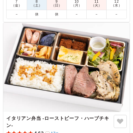
7
8
9
10
11
12
（金）
（土）
（日）
（月）
（火）
（水）
5.0
株式会社アバハウスインターナショナル
－
休
休
－
－
－
季節食材の炊き込みご飯は風味が良く柔らかいお米で、大
ぶりの燻製鯖も香ばしく食べ応えがありました。彩りやバ
ランスも良く、最後まで飽きずに美味しくいただけるお弁
当でした。
ご利用シーン：
ロケ・撮影
›
スタジオ撮影
東京都渋谷区猿楽町
2026/07/15
イタリアン弁当 -ローストビーフ・ハーブチキ
ン‐