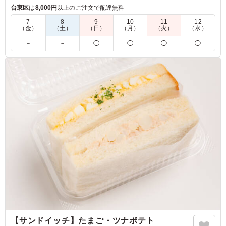
絶妙なバランスを生み出し、どんなシーンでも楽しめる一品で
台東区
は
8,000円
以上のご注文で配達無料
す。
7
8
9
10
11
12
（金）
（土）
（日）
（月）
（火）
（水）
5.0
－
－
◯
◯
◯
◯
とり天だけではなく野菜やほかのてんぷらもたくさんのっ
ていて、満足感があります。追いタレがついているのでご
はんまで余すことなく食べられ、コンパクトなお弁当なが
らも満足感があります。ともてもおいしかったです。
ご利用シーン：
ロケ・撮影
›
スタジオ撮影
東京都港区東新橋
2026/06/11
【サンドイッチ】たまご・ツナポテト