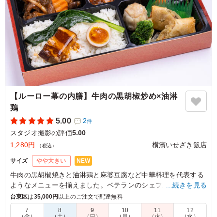
【ルーロー幕の内膳】牛肉の黒胡椒炒め×油淋
鶏
5.00
2
件
スタジオ撮影の評価
5.00
1,280円
横濱いせざき飯店
（税込）
NEW
サイズ
やや大きい
牛肉の黒胡椒焼きと油淋鶏と麻婆豆腐など中華料理を代表する
ようなメニューを揃えました。ベテランのシェフが腕を振るっ
…続きを見る
た絶品中華をお楽しみください。
台東区
は
35,000円
以上のご注文で配達無料
7
8
9
10
11
12
（金）
（土）
（日）
（月）
（火）
（水）