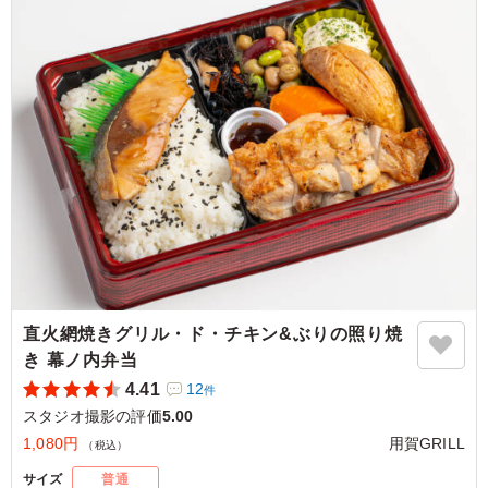
で、また注文したいです。
ご利用シーン：
ロケ・撮影
›
スタジオ撮影
東京都渋谷区桜丘町
2025/03/30
直火網焼きグリル・ド・チキン&ぶりの照り焼
き 幕ノ内弁当
4.41
12
件
スタジオ撮影の評価
5.00
1,080円
用賀GRILL
（税込）
サイズ
普通