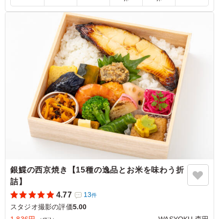
5.0
鶏肉は塩麹漬けで優しい味付けです。副菜もたくさん入っ
ていて、それぞれおいしくて喜ばれでいました。ごはんも
美味しいです。 バランスよいお弁当でどなたにも喜ばれ
ていました。
ご利用シーン：
ロケ・撮影
›
スタジオ撮影
東京都渋谷区神山町
2026/07/09
銀鰈の西京焼き【15種の逸品とお米を味わう折
詰】
4.77
13
件
スタジオ撮影の評価
5.00