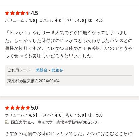
4.5
4.0
4.0
4.0
4.5
ボリューム
：
コスパ
：
彩り
：
味
：
「ヒレかつ」やはり一番人気ですぐに無くなってしまいまし
た。しっかりした味付けのヒレかつとふんわりしたバンズとの
相性が抜群ですが、ヒレかつ自体がとても美味しいのでどうや
って食べても美味しいだろうと思いました。
ご利用シーン：
懇親会
›
歓迎会
東京都港区東麻布
2026/08/04
5.0
4.5
4.0
5.0
5.0
ボリューム
：
コスパ
：
彩り
：
味
：
国立大学法人 東京大学 先端科学技術研究センター
さすがの老舗のお味のヒレカツでした。パンにはさむとさらに