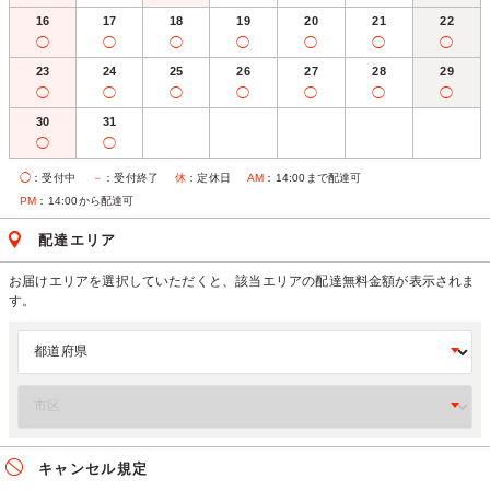
16
17
18
19
20
21
22
◯
◯
◯
◯
◯
◯
◯
23
24
25
26
27
28
29
◯
◯
◯
◯
◯
◯
◯
30
31
◯
◯
◯
：受付中
－
：受付終了
休
：定休日
AM
：14:00まで配達可
PM
：14:00から配達可
配達エリア
お届けエリアを選択していただくと、該当エリアの配達無料金額が表示されま
す。
キャンセル規定