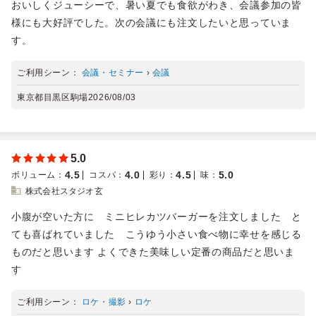
おいしくジューシーで、暑い夏でも食欲がわき、会議参加の皆
様にも大好評でした。次の会議にも注文したいと思っていま
す。
ご利用シーン：
会議・セミナー
›
会議
東京都目黒区駒場
2026/08/03
5.0
4.5
4.0
4.5
5.0
ボリューム
：
コスパ
：
彩り
：
味
：
株式会社スタジオ玄
小腹が空いた方に ミニヒレカツバーガーを注文しました と
ても喜ばれていました こうゆう小さい食べ物に幸せを感じる
ものだと思います よくできた美味しい定番の商品だと思いま
す
ご利用シーン：
ロケ・撮影
›
ロケ