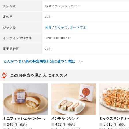
支払方法
現金 / クレジットカード
定休日
なし
ジャンル
和食
/
とんかつ
/
オードブル
インボイス登録番号
T2010001010739
電子発行可
なし
とんかつ まい泉の特定商取引法に基づく表記
このお弁当を見た人にオススメ
ミニフィッシュかつバーガー
メンチかつサンド
248円
432円
5,616円
（税込）
（税込）
（税込）