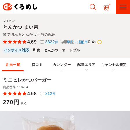
マイセン
とんかつ まい泉
箸で切れるとんかつ弁当の配達
4.69
8322
0.4
早配・遅配率
%
件
インボイス対応
和食
とんかつ
オードブル
弁当一覧
口コミ
カレンダー
配達エリア
キャンセル規定
ミニヒレかつバーガー
商品番号：18234
4.68
212
件
270円
税込