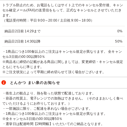
トラブル防止のため、お電話もしくはサイト上でのキャンセル受付後、キャン
セル確定メール(FAX)の送受信をもって、正式なキャンセルとさせていただき
ます。
（電話受付時間：平日 9:00～20:00 / 土日祝 9:00～18:00）
納品日2日前 14:29まで
0%
納品日2日前 14:30以降
50%
・1商品につき100食以上のご注文はキャンセル規定が異なります。 全キャン
セル3日前の00:00以降50％
※商品名に締切の記載がある商品に関しましては、変更締切・キャンセル規定
ともにそちらに準じます。
※ご注文状況によって早期に締め切らせて頂く場合がございます。
とんかつ まい泉のお知らせ
・衛生上の観点より、熱を取った状態で配達しております。
・容器の性質上、電子レンジでの加熱はできません。（そのままおいしく食べ
ていただけるようにお作りしております。）
・一部施設に限り、ご配達を承れない場合がございます。
・1商品につき100食以上のご注文はキャンセル規定が異なります。
※全キャンセル3日前の00:00以降50％
・選挙日は配達時間【2時間幅】いただいてのご納品となります。