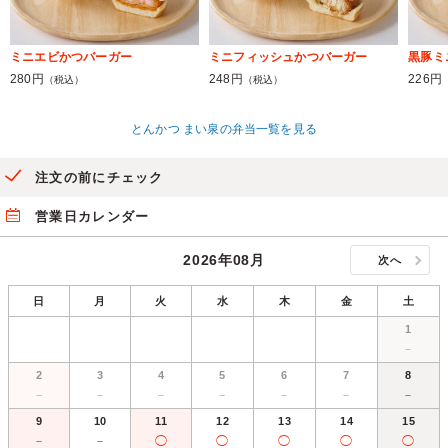
ミニエビかつバーガー
ミニフィッシュかつバーガー
黒豚ミ
280円
248円
226円
（税込）
（税込）
とんかつ まい泉の弁当一覧を見る
注文の前にチェック
営業日カレンダー
2026年08月
次へ
日
月
火
水
木
金
土
1
－
2
3
4
5
6
7
8
－
－
－
－
－
－
－
9
10
11
12
13
14
15
－
－
◯
◯
◯
◯
◯