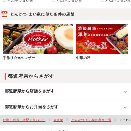
とんかつ まい泉
とんかつ まい泉
とんかつ まい泉
とんかつ まい泉に似た条件の店舗
手作り弁当のマザー
中華の匠
都道府県からさがす
都道府県から店舗をさがす
都道府県からお弁当をさがす
仕出し弁当・宅配デリバリー
東京都
とんかつ まい泉の弁当一覧
ミニヒ