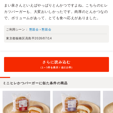
まい泉さんといえばやっぱりとんかつですよね。こちらのヒレ
カツバーガーも、大変おいしかったです。肉厚のとんかつなの
で、ボリュームがあって、とても食べ応えがありました。
ご利用シーン：
懇親会
›
懇親会
東京都板橋区高島平
2026/07/14
さらに読み込む
（1～
5
件を表示 / 全212件）
ミニヒレかつバーガーに似た条件の商品