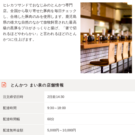
ヒレカツサンドでおなじみのとんかつ専門
店。全国から取り寄せた豚肉を毎日チェック
し、合格した豚肉のみを使用します。鹿児島
県の雄大な自然のなかで放牧飼育された最高
級の黒豚をプロがさっくりと揚げ、「箸で切
れるほどやわらかい」と言われるほどのとん
かつに仕上げます。
とんかつ まい泉の店舗情報
注文締切日時
2日前14:30
配達時間
9:30～18:00
配達時間幅
60分
配達無料金額
5,000円～10,000円