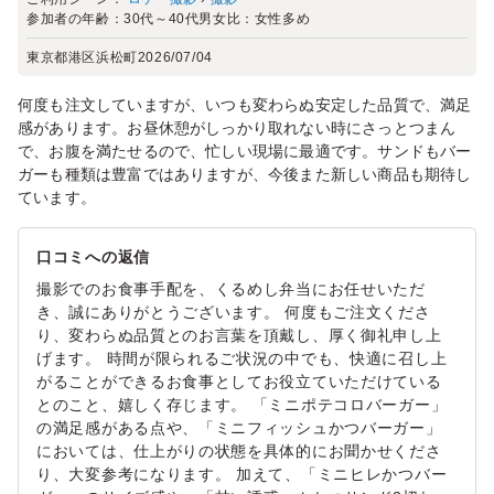
参加者の年齢：
30代～40代
男女比：
女性多め
東京都港区浜松町
2026/07/04
何度も注文していますが、いつも変わらぬ安定した品質で、満足
感があります。お昼休憩がしっかり取れない時にさっとつまん
で、お腹を満たせるので、忙しい現場に最適です。サンドもバー
ガーも種類は豊富ではありますが、今後また新しい商品も期待し
ています。
口コミへの返信
撮影でのお食事手配を、くるめし弁当にお任せいただ
き、誠にありがとうございます。 何度もご注文くださ
り、変わらぬ品質とのお言葉を頂戴し、厚く御礼申し上
げます。 時間が限られるご状況の中でも、快適に召し上
がることができるお食事としてお役立ていただけている
とのこと、嬉しく存じます。 「ミニポテコロバーガー」
の満足感がある点や、「ミニフィッシュかつバーガー」
においては、仕上がりの状態を具体的にお聞かせくださ
り、大変参考になります。 加えて、「ミニヒレかつバー