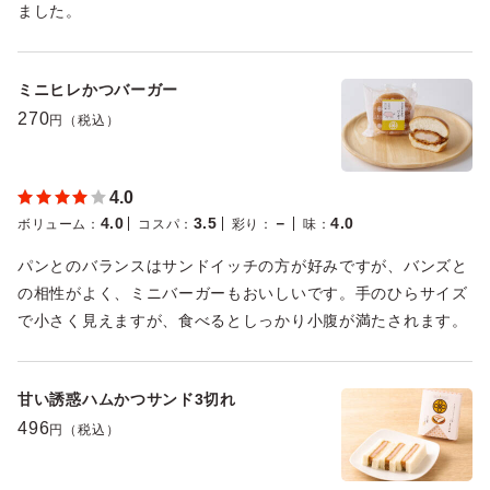
ました。
ミニヒレかつバーガー
270
円（税込）
4.0
4.0
3.5
－
4.0
ボリューム
：
コスパ
：
彩り
：
味
：
パンとのバランスはサンドイッチの方が好みですが、バンズと
の相性がよく、ミニバーガーもおいしいです。手のひらサイズ
で小さく見えますが、食べるとしっかり小腹が満たされます。
甘い誘惑ハムかつサンド3切れ
496
円（税込）