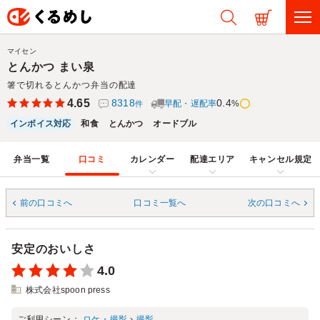
マイセン
とんかつ まい泉
箸で切れるとんかつ弁当の配達
4.65
8318
0.4
早配・遅配率
%
件
インボイス対応
和食
とんかつ
オードブル
弁当一覧
口コミ
カレンダー
配達エリア
キャンセル規定
前の口コミへ
口コミ一覧へ
次の口コミへ
安定のおいしさ
4.0
株式会社spoon press
ご利用シーン：
ロケ・撮影
›
撮影