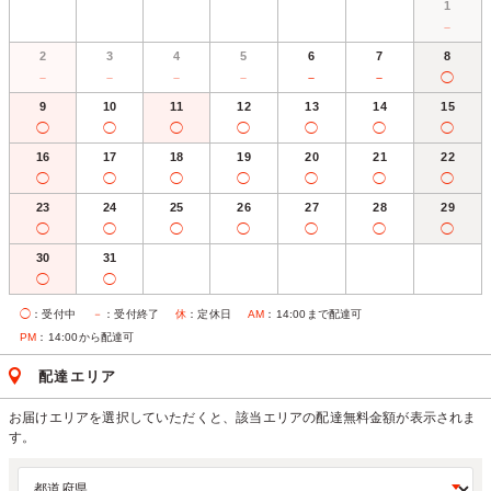
1
－
2
3
4
5
6
7
8
－
－
－
－
－
－
◯
9
10
11
12
13
14
15
◯
◯
◯
◯
◯
◯
◯
16
17
18
19
20
21
22
◯
◯
◯
◯
◯
◯
◯
23
24
25
26
27
28
29
◯
◯
◯
◯
◯
◯
◯
30
31
◯
◯
◯
：受付中
－
：受付終了
休
：定休日
AM
：14:00まで配達可
PM
：14:00から配達可
配達エリア
お届けエリアを選択していただくと、該当エリアの配達無料金額が表示されま
す。