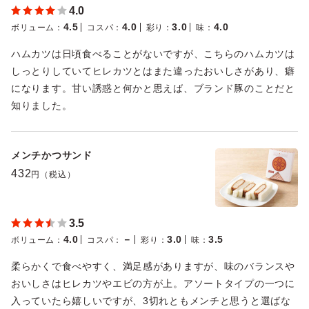
4.0
4.5
4.0
3.0
4.0
ボリューム
：
コスパ
：
彩り
：
味
：
ハムカツは日頃食べることがないですが、こちらのハムカツは
しっとりしていてヒレカツとはまた違ったおいしさがあり、癖
になります。甘い誘惑と何かと思えば、ブランド豚のことだと
知りました。
メンチかつサンド
432
円（税込）
3.5
4.0
－
3.0
3.5
ボリューム
：
コスパ
：
彩り
：
味
：
柔らかくで食べやすく、満足感がありますが、味のバランスや
おいしさはヒレカツやエビの方が上。アソートタイプの一つに
入っていたら嬉しいですが、3切れともメンチと思うと選ばな