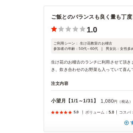
ご飯とのバランスも良く量も丁度
1.0
ご利用シーン：
生け花教室のお稽古
参加者の年齢：
50代～60代
男女比：
女性多
生け花のお稽古のランチに利用させて頂き
き、炊き合わせのお野菜も入っていて喜ん
注文内容
小望月【1/1～1/31】
1,080
円（税込）
5.0
ボリューム
：
5.0
コスパ