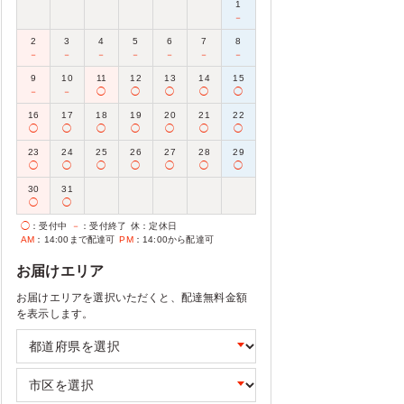
1
－
2
3
4
5
6
7
8
－
－
－
－
－
－
－
9
10
11
12
13
14
15
－
－
◯
◯
◯
◯
◯
16
17
18
19
20
21
22
◯
◯
◯
◯
◯
◯
◯
23
24
25
26
27
28
29
◯
◯
◯
◯
◯
◯
◯
30
31
◯
◯
◯
：受付中
－
：受付終了
休
：定休日
AM
：14:00まで配達可
PM
：14:00から配達可
お届けエリア
お届けエリアを選択いただくと、配達無料金額
を表示します。