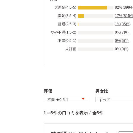
大満足(4.5-5)
82%(3994
満足(3.5-4)
17%(815件
普通(2.5-3)
1%(35件)
やや不満(1.5-2)
0%(7件)
不満(0.5-1)
0%(5件)
未評価
0%(0件)
評価
男女比
1～5件の口コミを表示 / 全5件