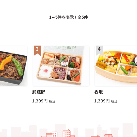
1～5件を表示 / 全5件
3
4
武蔵野
香取
1,399円
1,399円
税込
税込