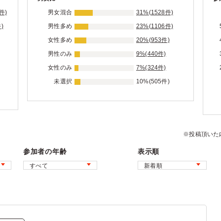
件)
男女混合
31%(1528件)
)
男性多め
23%(1106件)
女性多め
20%(953件)
男性のみ
9%(440件)
女性のみ
7%(324件)
未選択
10%(505件)
※投稿頂いた
参加者の年齢
表示順