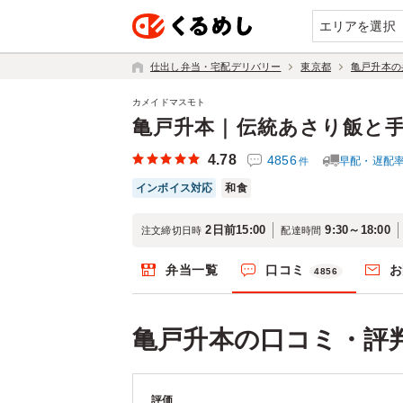
エリアを選択
仕出し弁当・宅配デリバリー
東京都
亀戸升本の
カメイドマスモト
亀戸升本｜伝統あさり飯と
4.78
4856
早配・遅配
件
インボイス対応
和食
2日前15:00
9:30～18:00
注文締切日時
配達時間
弁当一覧
口コミ
お
4856
亀戸升本の口コミ・評
評価