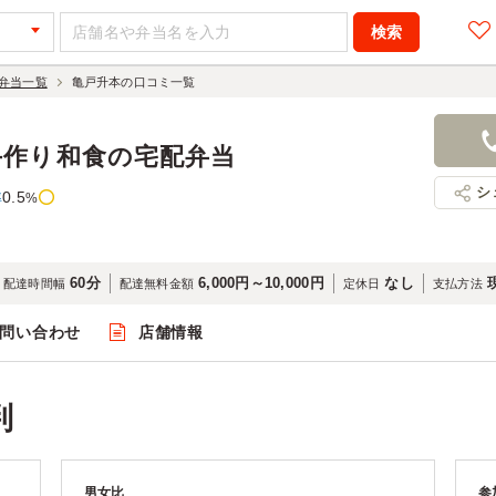
弁当一覧
亀戸升本の口コミ一覧
手作り和食の宅配弁当
シ
0.5
率
%
60分
6,000円～10,000円
なし
配達時間幅
配達無料金額
定休日
支払方法
問い合わせ
店舗情報
判
男女比
参