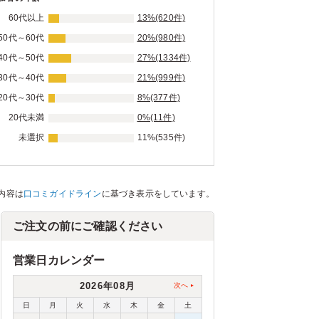
60代以上
13%(620件)
50代～60代
20%(980件)
40代～50代
27%(1334件)
30代～40代
21%(999件)
20代～30代
8%(377件)
20代未満
0%(11件)
未選択
11%(535件)
内容は
口コミガイドライン
に基づき表示をしています。
ご注文の前にご確認ください
営業日カレンダー
2026年08月
次へ
日
月
火
水
木
金
土