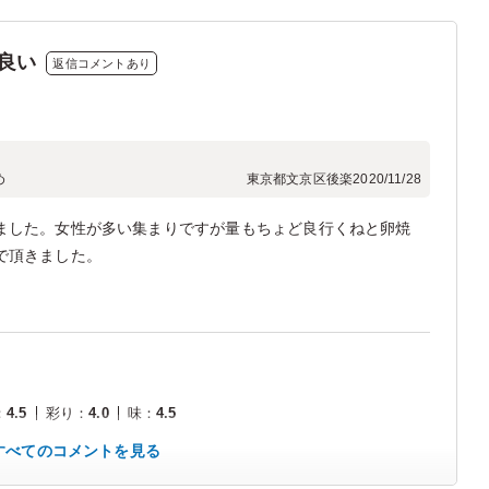
良い
返信コメントあり
め
東京都文京区後楽
2020/11/28
ました。女性が多い集まりですが量もちょど良行くねと卵焼
で頂きました。
：
4.5
彩り
：
4.0
味
：
4.5
すべてのコメントを見る