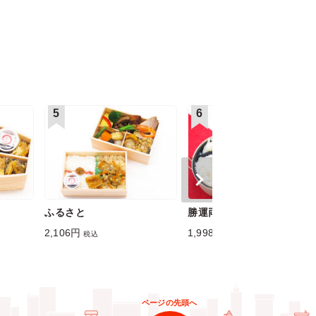
5
6
ふるさと
勝運両国
2,106円
1,998円
税込
税込
ページの先頭へ