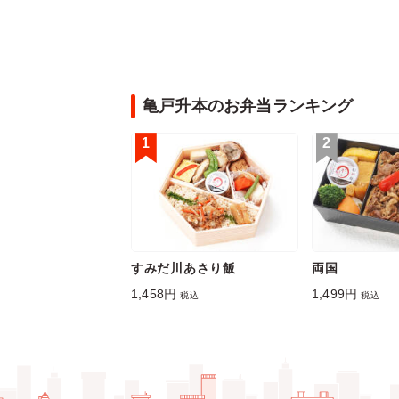
亀戸升本のお弁当ランキング
1
2
すみだ川あさり飯
両国
1,458円
1,499円
税込
税込