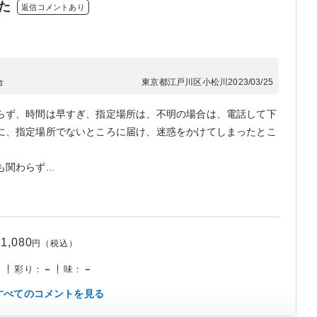
た
返信コメントあり
合
東京都江戸川区小松川
2023/03/25
らず、時間は早すぎ、指定場所は、不明の場合は、電話して下
に、指定場所でないところに届け、迷惑をかけてしまったとこ
わらず...
1,080
円（税込）
－
彩り
：
－
味
：
－
すべてのコメントを見る