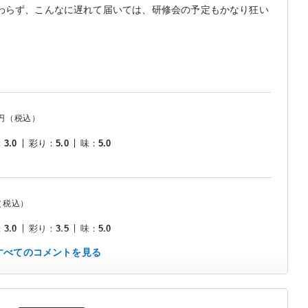
わらず、こんなに遅れて届いては、研修会の予定もかなり狂い
円（税込）
：
3.0
彩り
：
5.0
味
：
5.0
（税込）
：
3.0
彩り
：
3.5
味
：
5.0
すべてのコメントを見る