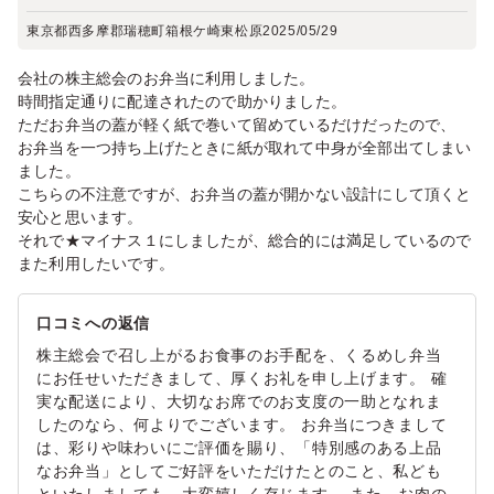
東京都西多摩郡瑞穂町箱根ケ崎東松原
2025/05/29
会社の株主総会のお弁当に利用しました。
時間指定通りに配達されたので助かりました。
ただお弁当の蓋が軽く紙で巻いて留めているだけだったので、
お弁当を一つ持ち上げたときに紙が取れて中身が全部出てしまい
ました。
こちらの不注意ですが、お弁当の蓋が開かない設計にして頂くと
安心と思います。
それで★マイナス１にしましたが、総合的には満足しているので
また利用したいです。
口コミへの返信
株主総会で召し上がるお食事のお手配を、くるめし弁当
にお任せいただきまして、厚くお礼を申し上げます。 確
実な配送により、大切なお席でのお支度の一助となれま
したのなら、何よりでございます。 お弁当につきまして
は、彩りや味わいにご評価を賜り、「特別感のある上品
なお弁当」としてご好評をいただけたとのこと、私ども