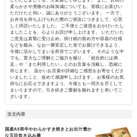
といたしましても、大変嬉しく存じます。 また、お肉の
柔らかさや煮物のお味加減についても、皆様にお喜びい
ただけたと伺い、誠にありがとうございます。 一方で、
お弁当を持ち上げられた際のご状況につきまして、心苦
しく拝読いたしました。 ご不便とご迷惑をおかけいたし
ましたことを、心よりお詫び申し上げます。 いただいた
ご意見は真摯に受け止め、掛け紙の留め方や容器の仕様
などを鑑み、なお一層安定した形でお届けできるよう、
今後に活かしてまいる所存でございます。 そのような中
でも、寛大なご理解とご協力を賜り、「総合的には満
足」や「また利用したい」とのお言葉を頂戴し、恐縮に
存じます。 温かいお言葉や詳細なご感想をお寄せくださ
いましたこと、改めて感謝申し上げます。 お客様のお気
持ちにお応えできますよう、今後とも一同力を尽くして
まいりますので、引き続きご愛顧を賜れますと幸いでご
ざいます。
注文内容
国産A5和牛やわらかすき焼きとお出汁豊か
な五目炊き込み膳