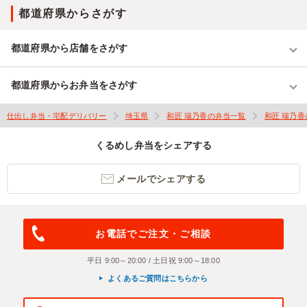
都道府県からさがす
都道府県から店舗をさがす
都道府県からお弁当をさがす
仕出し弁当・宅配デリバリー
埼玉県
和匠 瑞乃香の弁当一覧
和匠 瑞乃
くるめし弁当をシェアする
メールでシェアする
お電話でご注文・ご相談
平日 9:00～20:00 / 土日祝 9:00～18:00
よくあるご質問はこちらから