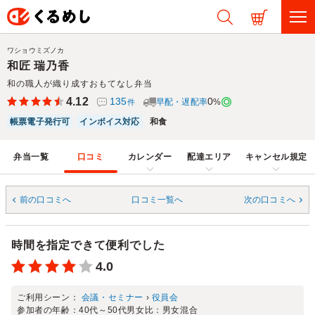
ワショウミズノカ
和匠 瑞乃香
和の職人が織り成すおもてなし弁当
4.12
135
0
早配・遅配率
%
件
帳票電子発行可
インボイス対応
和食
弁当一覧
口コミ
カレンダー
配達エリア
キャンセル規定
前の口コミへ
口コミ一覧へ
次の口コミへ
時間を指定できて便利でした
4.0
ご利用シーン：
会議・セミナー
›
役員会
参加者の年齢：
40代～50代
男女比：
男女混合