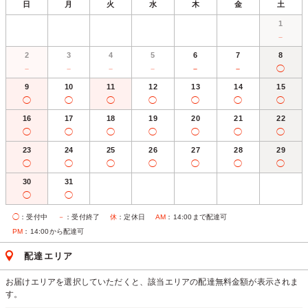
日
月
火
水
木
金
土
1
－
2
3
4
5
6
7
8
－
－
－
－
－
－
◯
9
10
11
12
13
14
15
◯
◯
◯
◯
◯
◯
◯
16
17
18
19
20
21
22
◯
◯
◯
◯
◯
◯
◯
23
24
25
26
27
28
29
◯
◯
◯
◯
◯
◯
◯
30
31
◯
◯
◯
：受付中
－
：受付終了
休
：定休日
AM
：14:00まで配達可
PM
：14:00から配達可
配達エリア
お届けエリアを選択していただくと、該当エリアの配達無料金額が表示されま
す。