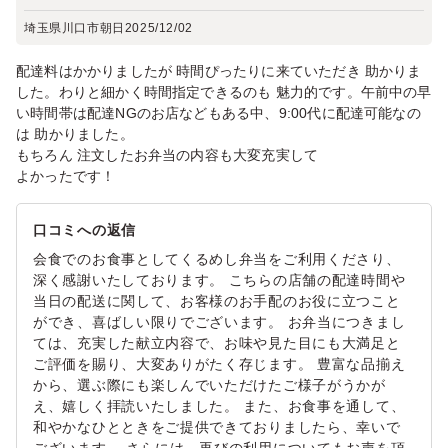
埼玉県川口市朝日
2025/12/02
配達料はかかりましたが 時間ぴったりに来ていただき 助かりま
した。わりと細かく時間指定できるのも 魅力的です。午前中の早
い時間帯は配達NGのお店などもある中、9:00代に配達可能なの
は 助かりました。
もちろん 注文したお弁当の内容も大変充実して
よかったです！
口コミへの返信
会食でのお食事としてくるめし弁当をご利用くださり、
深く感謝いたしております。 こちらの店舗の配達時間や
当日の配送に関して、お客様のお手配のお役に立つこと
ができ、喜ばしい限りでございます。 お弁当につきまし
ては、充実した献立内容で、お味や見た目にも大満足と
ご評価を賜り、大変ありがたく存じます。 豊富な品揃え
から、選ぶ際にも楽しんでいただけたご様子がうかが
え、嬉しく拝読いたしました。 また、お食事を通して、
和やかなひとときをご提供できておりましたら、幸いで