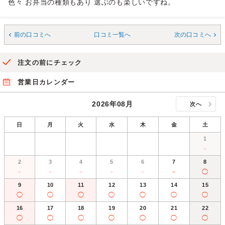
色々 お弁当の種類もあり 選ぶのも楽しいですね。
前の口コミへ
口コミ一覧へ
次の口コミへ
注文の前にチェック
営業日カレンダー
2026年08月
次へ
日
月
火
水
木
金
土
1
－
2
3
4
5
6
7
8
－
－
－
－
－
－
◯
9
10
11
12
13
14
15
◯
◯
◯
◯
◯
◯
◯
16
17
18
19
20
21
22
◯
◯
◯
◯
◯
◯
◯