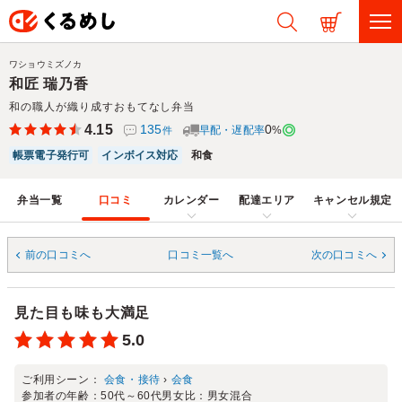
ワショウミズノカ
和匠 瑞乃香
和の職人が織り成すおもてなし弁当
4.15
135
0
早配・遅配率
%
件
帳票電子発行可
インボイス対応
和食
弁当一覧
口コミ
カレンダー
配達エリア
キャンセル規定
前の口コミへ
口コミ一覧へ
次の口コミへ
見た目も味も大満足
5.0
ご利用シーン：
会食・接待
›
会食
参加者の年齢：
50代～60代
男女比：
男女混合