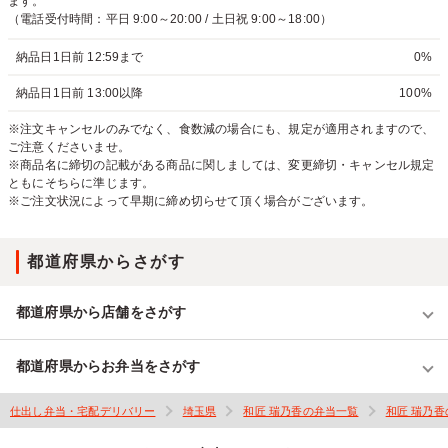
ます。
（電話受付時間：平日 9:00～20:00 / 土日祝 9:00～18:00）
納品日1日前 12:59まで
0%
納品日1日前 13:00以降
100%
※注文キャンセルのみでなく、食数減の場合にも、規定が適用されますので、
ご注意くださいませ。
※商品名に締切の記載がある商品に関しましては、変更締切・キャンセル規定
ともにそちらに準じます。
※ご注文状況によって早期に締め切らせて頂く場合がございます。
都道府県からさがす
都道府県から店舗をさがす
都道府県からお弁当をさがす
仕出し弁当・宅配デリバリー
埼玉県
和匠 瑞乃香の弁当一覧
和匠 瑞乃