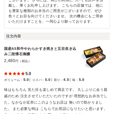
ございます。 さらには、再びの利用についてもお声を頂
戴し、厚くお礼申し上げます。 こちらの店舗では、他に
も豊富な種類のお弁当のご用意がございますので、ぜひ
色々とお目を向けてくださいませ。 次の機会にもご用命
いただけますことを、一同心より願っております。
注文内容
国産A5和牛やわらかすき焼きと五目炊き込
み二段懐石御膳
2,480
円（税込）
5.0
5.0
5.0
4.5
5.0
ボリューム
：
コスパ
：
彩り
：
味
：
味はもちろん 見た目も楽しめて満足です。 久しぶりに会う親
戚のため 注文させていただいたのですが 理想的なお弁当でし
た。なかなか近所にこのようなお店は 無いので助かりまし
た。 また必要な時は こちらでお世話になりたいと思います。