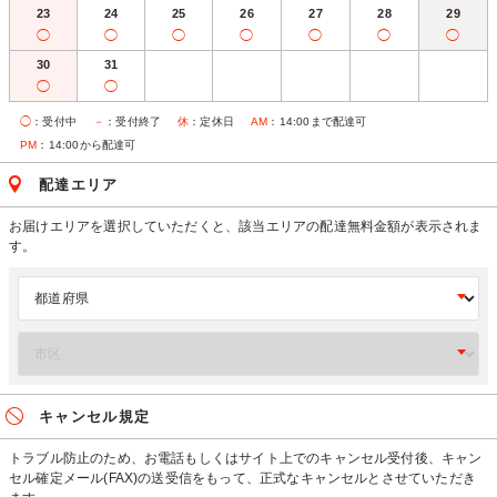
23
24
25
26
27
28
29
◯
◯
◯
◯
◯
◯
◯
30
31
◯
◯
◯
：受付中
－
：受付終了
休
：定休日
AM
：14:00まで配達可
PM
：14:00から配達可
配達エリア
お届けエリアを選択していただくと、該当エリアの配達無料金額が表示されま
す。
キャンセル規定
トラブル防止のため、お電話もしくはサイト上でのキャンセル受付後、キャン
セル確定メール(FAX)の送受信をもって、正式なキャンセルとさせていただき