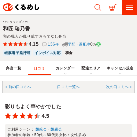
ワショウミズノカ
和匠 瑞乃香
和の職人が織り成すおもてなし弁当
4.15
136
0
早配・遅配率
%
件
帳票電子発行可
インボイス対応
和食
弁当一覧
口コミ
カレンダー
配達エリア
キャンセル規定
前の口コミへ
口コミ一覧へ
次の口コミへ
彩りもよく華やかでした
4.5
ご利用シーン：
懇親会
›
懇親会
参加者の年齢：
50代～60代
男女比：
女性多め