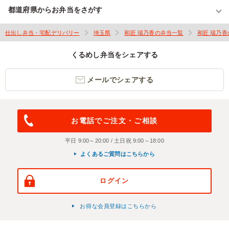
都道府県からお弁当をさがす
仕出し弁当・宅配デリバリー
埼玉県
和匠 瑞乃香の弁当一覧
和匠 瑞乃
くるめし弁当をシェアする
メールでシェアする
お電話でご注文・ご相談
平日 9:00～20:00 / 土日祝 9:00～18:00
よくあるご質問はこちらから
ログイン
お得な会員登録はこちらから