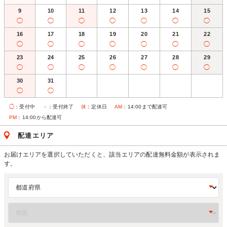
9
10
11
12
13
14
15
◯
◯
◯
◯
◯
◯
◯
16
17
18
19
20
21
22
◯
◯
◯
◯
◯
◯
◯
23
24
25
26
27
28
29
◯
◯
◯
◯
◯
◯
◯
30
31
◯
◯
◯
：受付中
－
：受付終了
休
：定休日
AM
：14:00まで配達可
PM
：14:00から配達可
配達エリア
お届けエリアを選択していただくと、該当エリアの配達無料金額が表示されま
す。