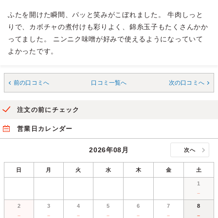
ふたを開けた瞬間、パッと笑みがこぼれました。 牛肉しっと
りで、カボチャの煮付けも彩りよく、錦糸玉子もたくさんかか
ってました。 ニンニク味噌が好みで使えるようになっていて
よかったです。
前の口コミへ
口コミ一覧へ
次の口コミへ
注文の前にチェック
営業日カレンダー
2026年08月
次へ
日
月
火
水
木
金
土
1
－
2
3
4
5
6
7
8
－
－
－
－
－
－
－