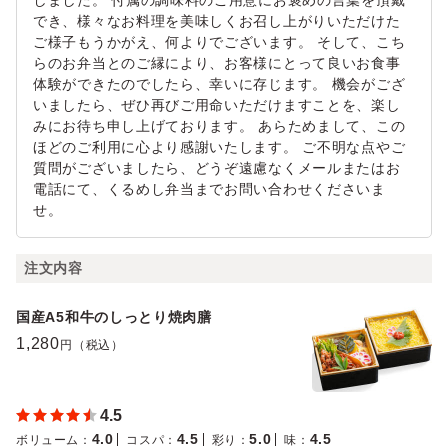
しました。 付属の調味料のご用意にお褒めの言葉を頂戴
でき、様々なお料理を美味しくお召し上がりいただけた
ご様子もうかがえ、何よりでございます。 そして、こち
らのお弁当とのご縁により、お客様にとって良いお食事
体験ができたのでしたら、幸いに存じます。 機会がござ
いましたら、ぜひ再びご用命いただけますことを、楽し
みにお待ち申し上げております。 あらためまして、この
ほどのご利用に心より感謝いたします。 ご不明な点やご
質問がございましたら、どうぞ遠慮なくメールまたはお
電話にて、くるめし弁当までお問い合わせくださいま
せ。
注文内容
国産A5和牛のしっとり焼肉膳
1,280
円（税込）
4.5
4.0
4.5
5.0
4.5
ボリューム
：
コスパ
：
彩り
：
味
：