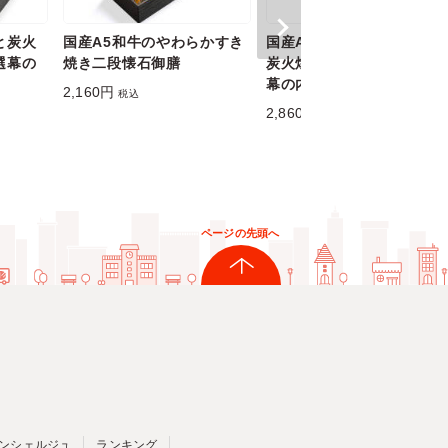
と炭火
国産A5和牛のやわらかすき
国産A5和牛しっとり焼肉と
選幕の
焼き二段懐石御膳
炭火焼うなぎちらしの厳選
幕の内御膳
2,160円
税込
2,860円
税込
ページの先頭へ
ンシェルジュ
ランキング