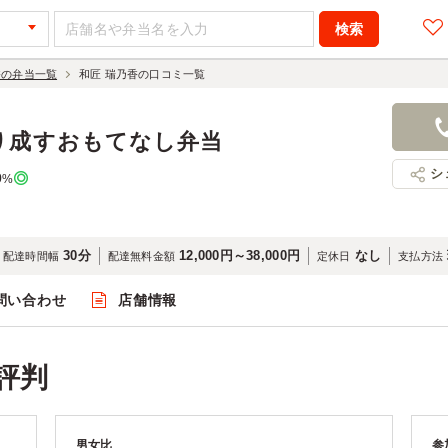
香の弁当一覧
和匠 瑞乃香の口コミ一覧
り成すおもてなし弁当
シ
0
%
30分
12,000円～38,000円
なし
配達時間幅
配達無料金額
定休日
支払方法
問い合わせ
店舗情報
評判
男女比
参