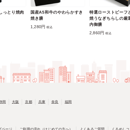
しっとり焼肉
国産A5和牛のやわらかすき
特選ローストビーフ
焼き膳
焼うなぎちらしの厳
内御膳
1,280円
税込
2,860円
税込
静岡
大阪
京都
兵庫
奈良
福岡
プページ
ご利用の流れ（はじめての方へ）
よくあるご質問
くるめしコ