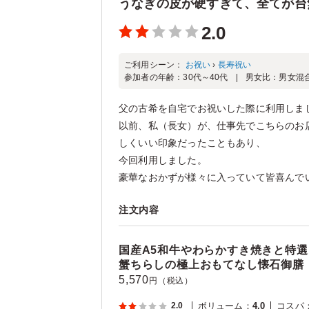
うなぎの皮が硬すぎて、全てが台
2.0
ご利用シーン：
お祝い
›
長寿祝い
参加者の年齢：
30代～40代
男女比：
男女混
父の古希を自宅でお祝いした際に利用しま
以前、私（長女）が、仕事先でこちらのお店
しくいい印象だったこともあり、
今回利用しました。
豪華なおかずが様々に入っていて皆喜んでいま
注文内容
国産A5和牛やわらかすき焼きと特
蟹ちらしの極上おもてなし懐石御膳
5,570
円（税込）
2.0
ボリューム
：
4.0
コスパ