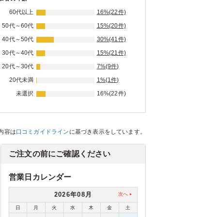
60代以上
16%(22件)
50代～60代
15%(20件)
40代～50代
30%(41件)
30代～40代
15%(21件)
20代～30代
7%(9件)
20代未満
1%(1件)
未選択
16%(22件)
内容は
口コミガイドライン
に基づき表示をしています。
ご注文の前にご確認ください
営業日カレンダー
2026年08月
次へ
日
月
火
水
木
金
土