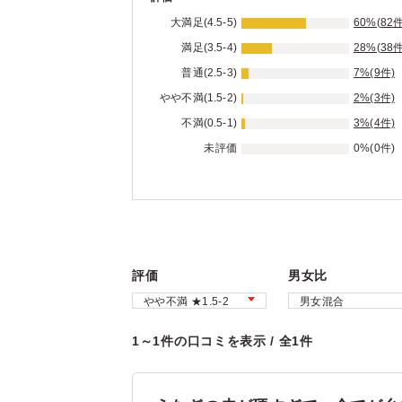
大満足(4.5-5)
60%(82件
満足(3.5-4)
28%(38件
普通(2.5-3)
7%(9件)
やや不満(1.5-2)
2%(3件)
不満(0.5-1)
3%(4件)
未評価
0%(0件)
評価
男女比
1～1件の口コミを表示 / 全1件