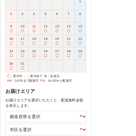
1
－
2
3
4
5
6
7
8
－
－
－
－
－
－
－
9
10
11
12
13
14
15
◯
◯
◯
◯
◯
◯
◯
16
17
18
19
20
21
22
◯
◯
◯
◯
◯
◯
◯
23
24
25
26
27
28
29
◯
◯
◯
◯
◯
◯
◯
30
31
◯
◯
◯
：受付中
－
：受付終了
休
：定休日
AM
：14:00まで配達可
PM
：14:00から配達可
お届けエリア
お届けエリアを選択いただくと、配達無料金額
を表示します。