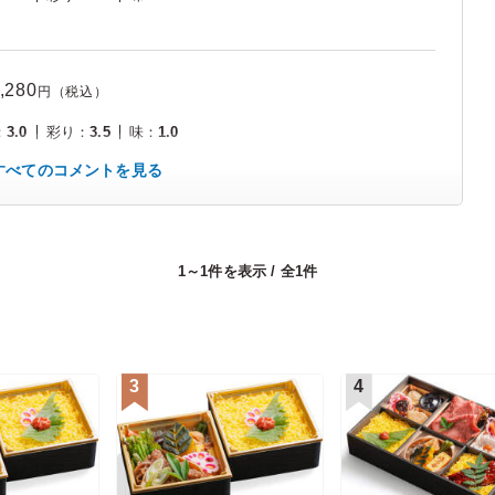
,280
円（税込）
：
3.0
彩り
：
3.5
味
：
1.0
すべてのコメントを見る
1～1件を表示 / 全1件
3
4