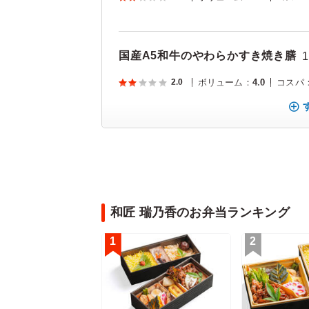
国産A5和牛のやわらかすき焼き膳
1
2.0
ボリューム
：
4.0
コスパ
和匠 瑞乃香のお弁当ランキング
1
2