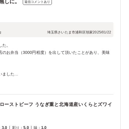
無しに。
返信コメントあり
合
埼玉県さいたま市浦和区領家
2025/01/22
した。
のお弁当（3000円程度）を出して頂いたことがあり、美味
した...
選ローストビーフ うなぎ重と北海道産いくらとズワイ
：
3.0
彩り
：
5.0
味
：
1.0