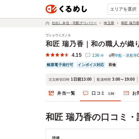
エリアを選択
仕出し弁当・宅配デリバリー
埼玉県
和匠 瑞乃
ワショウミズノカ
和匠 瑞乃香｜和の職人が織
4.15
136
早配・遅配率
件
帳票電子発行可
インボイス対応
和食
1日前13:00
3:00～19:00
注文締切日時
配達時間
弁当一覧
口コミ
お
136
和匠 瑞乃香の口コミ・
評価