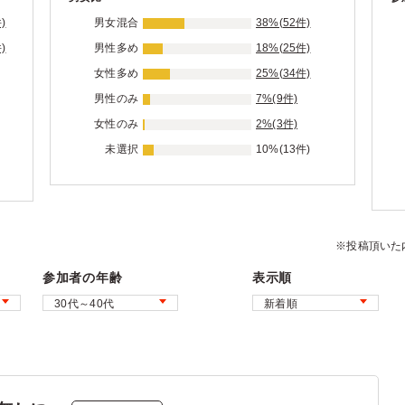
)
男女混合
38%(52件)
)
男性多め
18%(25件)
女性多め
25%(34件)
男性のみ
7%(9件)
女性のみ
2%(3件)
未選択
10%(13件)
※投稿頂いた
参加者の年齢
表示順