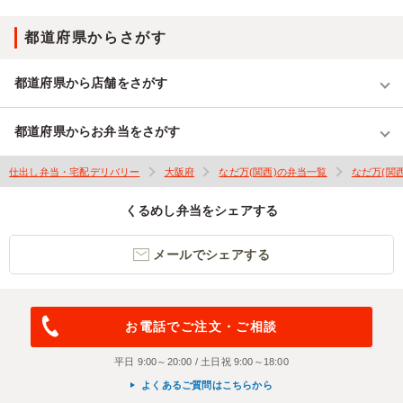
都道府県からさがす
都道府県から店舗をさがす
都道府県からお弁当をさがす
仕出し弁当・宅配デリバリー
大阪府
なだ万(関西)の弁当一覧
なだ万(関
くるめし弁当をシェアする
メールでシェアする
お電話でご注文・ご相談
平日 9:00～20:00 / 土日祝 9:00～18:00
よくあるご質問はこちらから