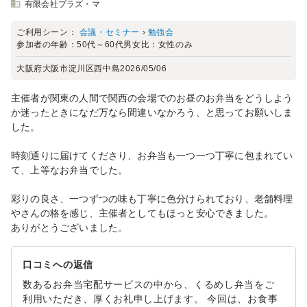
有限会社プラズ・マ
ご利用シーン：
会議・セミナー
›
勉強会
参加者の年齢：
50代～60代
男女比：
女性のみ
大阪府大阪市淀川区西中島
2026/05/06
主催者が関東の人間で関西の会場でのお昼のお弁当をどうしよう
か迷ったときになだ万なら間違いなかろう、と思ってお願いしま
した。
時刻通りに届けてくださり、お弁当も一つ一つ丁寧に包まれてい
て、上等なお弁当でした。
彩りの良さ、一つずつの味も丁寧に色分けられており、老舗料理
やさんの格を感じ、主催者としてもほっと安心できました。
ありがとうございました。
口コミへの返信
数あるお弁当宅配サービスの中から、くるめし弁当をご
利用いただき、厚くお礼申し上げます。 今回は、お食事