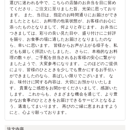
選びに迷われる中で、こちらの店舗のお弁当を目に留め
てくださり、ご注文に至りました旨、光栄に思っており
ます。 また、当日は、指定のお時間通りにお届けができ
ましたとともに、お料理の包装状態が、お客様のお心に
添ったものとなりまして、何よりと存じます。 お弁当に
つきましては、彩りの良い見た目や、盛り付けにご好評
を賜り、お食事の場に適したお届けとなりましたのな
ら、幸いに思います。 皆様からお声が上がる様子を、私
どもも嬉しく拝読いたしました。 さらに、本格的なお料
理の数々が、ご手配を担当されるお客様の安心に繋がり
ましたようで、大変参考になります。 このほどのご提供
により、皆様のひとときを少しでも豊かにするお手伝い
ができましたのなら、喜ばしい限りでございます。 な
お、味付けに関する内容は、大切にお預かりいたしま
す。 貴重なご感想をお聞かせくださいまして、感謝いた
します。 これからも、さまざまな機会を通じて、より豊
かなお食事のひとときをお届けできるサービスとなるよ
う、邁進してまいります。 再びのご縁に恵まれますよう
にと、心より願っております。
注文内容