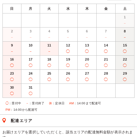
日
月
火
水
木
金
土
1
－
2
3
4
5
6
7
8
－
－
－
－
－
－
－
9
10
11
12
13
14
15
－
－
－
◯
◯
◯
◯
16
17
18
19
20
21
22
◯
◯
◯
◯
◯
◯
◯
23
24
25
26
27
28
29
◯
◯
◯
◯
◯
◯
◯
30
31
◯
◯
◯
：受付中
－
：受付終了
休
：定休日
AM
：14:00まで配達可
PM
：14:00から配達可
配達エリア
お届けエリアを選択していただくと、該当エリアの配達無料金額が表示されま