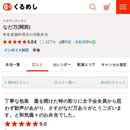
ナダマンカンサイ
なだ万(関西)
有名老舗料理店の宅配弁当
4.64
127
0
早配・遅配率
%
件
インボイス対応
和食
弁当一覧
口コミ
カレンダー
配達エリア
キャンセル規定
前の口コミへ
口コミ一覧へ
次の口コミへ
丁寧な包装 蓋を開けた時の彩りに女子会全員から思
わず歓声があがり、さすがなだ万ありがとうございま
す。と和気藹々のお弁当でした。
5.0