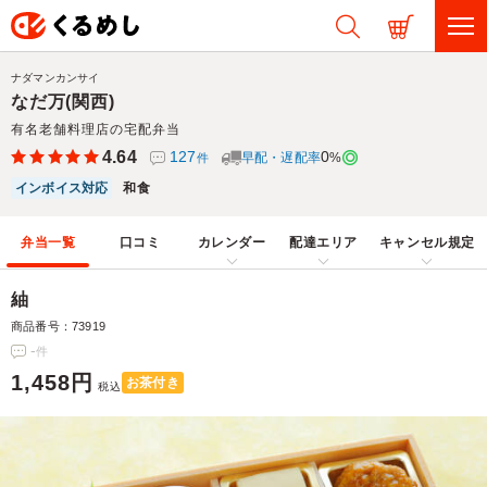
ナダマンカンサイ
なだ万(関西)
有名老舗料理店の宅配弁当
4.64
127
0
早配・遅配率
%
件
インボイス対応
和食
弁当一覧
口コミ
カレンダー
配達エリア
キャンセル規定
紬
商品番号：73919
-
件
1,458円
お茶付き
税込