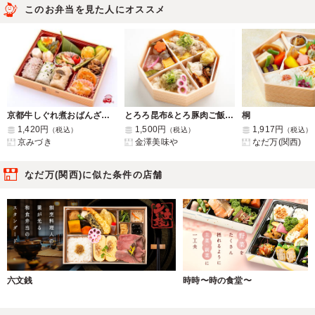
このお弁当を見た人にオススメ
京都牛しぐれ煮おばんざい弁当
とろろ昆布&とろ豚肉ご飯と金澤のおかず
桐
1,420円
1,500円
1,917円
（税込）
（税込）
（税込）
京みづき
金澤美味や
なだ万(関西)
なだ万(関西)に似た条件の店舗
六文銭
時時〜時の食堂〜