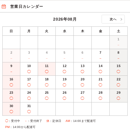
営業日カレンダー
2026年08月
次へ
日
月
火
水
木
金
土
1
－
2
3
4
5
6
7
8
－
－
－
－
－
－
－
9
10
11
12
13
14
15
－
◯
◯
◯
◯
◯
◯
16
17
18
19
20
21
22
◯
◯
◯
◯
◯
◯
◯
23
24
25
26
27
28
29
◯
◯
◯
◯
◯
◯
◯
30
31
◯
◯
◯
：受付中
－
：受付終了
休
：定休日
AM
：14:00まで配達可
PM
：14:00から配達可