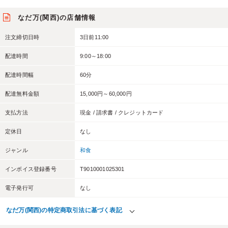
なだ万(関西)の店舗情報
注文締切日時
3日前11:00
配達時間
9:00～18:00
配達時間幅
60分
配達無料金額
15,000円～60,000円
支払方法
現金 / 請求書 / クレジットカード
定休日
なし
ジャンル
和食
インボイス登録番号
T9010001025301
電子発行可
なし
なだ万(関西)の特定商取引法に基づく表記