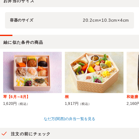
お弁当のサイズ
20.2cm×10.3cm×4cm
容器のサイズ
紬に似た条件の商品
琴【6月～8月】
桐
和遊膳
1,620円
1,917円
2,160
（税込）
（税込）
なだ万(関西)の弁当一覧を見る
注文の前にチェック