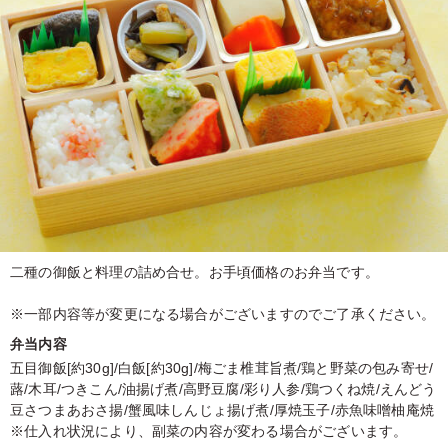
二種の御飯と料理の詰め合せ。お手頃価格のお弁当です。
※一部内容等が変更になる場合がございますのでご了承ください。
弁当内容
五目御飯[約30g]/白飯[約30g]/梅ごま椎茸旨煮/鶏と野菜の包み寄せ/
蕗/木耳/つきこん/油揚げ煮/高野豆腐/彩り人参/鶏つくね焼/えんどう
豆さつまあおさ揚/蟹風味しんじょ揚げ煮/厚焼玉子/赤魚味噌柚庵焼
※仕入れ状況により、副菜の内容が変わる場合がございます。