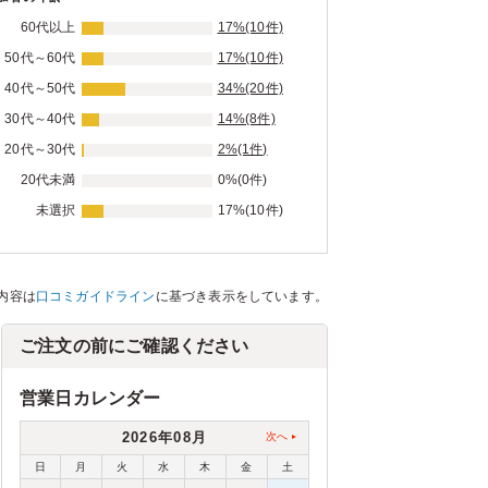
60代以上
17%(10件)
50代～60代
17%(10件)
40代～50代
34%(20件)
30代～40代
14%(8件)
20代～30代
2%(1件)
20代未満
0%(0件)
未選択
17%(10件)
内容は
口コミガイドライン
に基づき表示をしています。
ご注文の前にご確認ください
営業日カレンダー
2026年08月
次へ
日
月
火
水
木
金
土