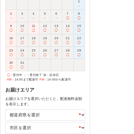
1
－
2
3
4
5
6
7
8
－
－
－
－
－
◯
◯
9
10
11
12
13
14
15
◯
◯
◯
◯
◯
◯
◯
16
17
18
19
20
21
22
◯
◯
◯
◯
◯
◯
◯
23
24
25
26
27
28
29
◯
◯
◯
◯
◯
◯
◯
30
31
◯
◯
◯
：受付中
－
：受付終了
休
：定休日
AM
：14:00まで配達可
PM
：14:00から配達可
お届けエリア
お届けエリアを選択いただくと、配達無料金額
を表示します。