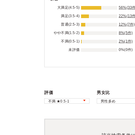
大満足(4.5-5)
56%(33件
満足(3.5-4)
22%(13件
普通(2.5-3)
12%(7件)
やや不満(1.5-2)
8%(5件)
不満(0.5-1)
2%(1件)
未評価
0%(0件)
評価
男女比