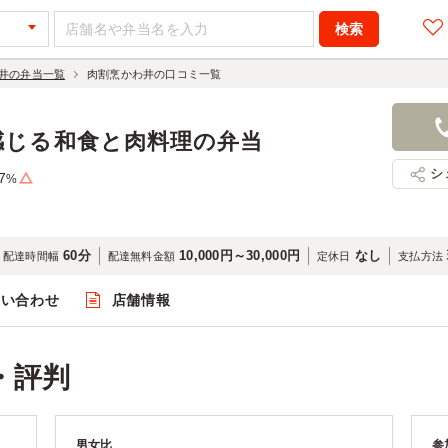
井の弁当一覧
肉割烹かわ井の口コミ一覧
感じる和食と肉料理の弁当
シ
7
%
60分
10,000円～30,000円
なし
配達時間幅
配達無料金額
定休日
支払方法
問い合わせ
店舗情報
・評判
男女比
参