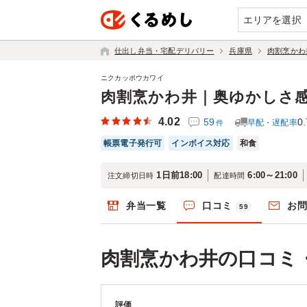
エリアを選択
仕出し弁当・宅配デリバリー
兵庫県
肉割烹かわ
ニクカッポウカワイ
肉割烹かわ井｜奥ゆかしさ
4.02
59
0.
早配・遅配率
件
帳票電子発行可
インボイス対応
和食
1日前18:00
6:00～21:00
注文締切日時
配達時間
弁当一覧
口コミ
お
59
肉割烹かわ井の口コミ
評価