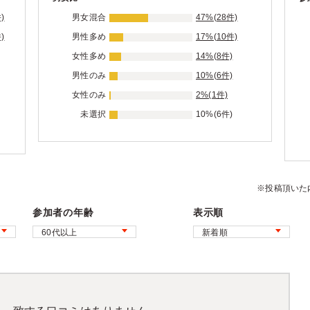
)
男女混合
47%(28件)
)
男性多め
17%(10件)
女性多め
14%(8件)
男性のみ
10%(6件)
女性のみ
2%(1件)
未選択
10%(6件)
※投稿頂いた
参加者の年齢
表示順