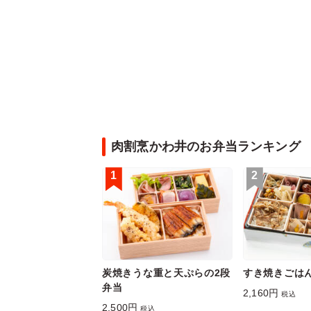
肉割烹かわ井のお弁当ランキング
1
2
炭焼きうな重と天ぷらの2段
すき焼きごは
弁当
2,160円
税込
2,500円
税込