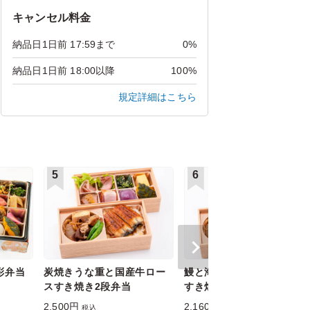
キャンセル料金
納品日1日前 17:59まで
0%
納品日1日前 18:00以降
100%
規定詳細はこちら
5
6
彩弁当
炭焼きうな重と国産牛ロー
鰻と海老のチラシ寿司と牛
スすき焼き2段弁当
すき焼き2段弁当
2,500円
2,160円
税込
税込