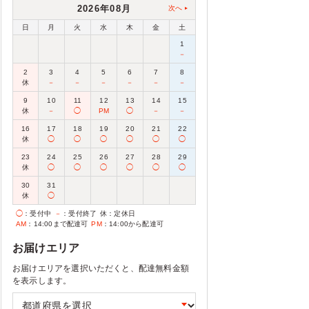
2026年08月
次へ
日
月
火
水
木
金
土
1
－
2
3
4
5
6
7
8
休
－
－
－
－
－
－
9
10
11
12
13
14
15
休
－
◯
PM
◯
－
－
16
17
18
19
20
21
22
休
◯
◯
◯
◯
◯
◯
23
24
25
26
27
28
29
休
◯
◯
◯
◯
◯
◯
30
31
休
◯
◯
：受付中
－
：受付終了
休
：定休日
AM
：14:00まで配達可
PM
：14:00から配達可
お届けエリア
お届けエリアを選択いただくと、配達無料金額
を表示します。