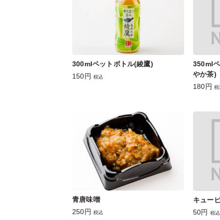
300mlペットボトル(綾鷹)
350m
やか茶)
150円
税込
180円
税
青唐味噌
キュー
250円
50円
税込
税込