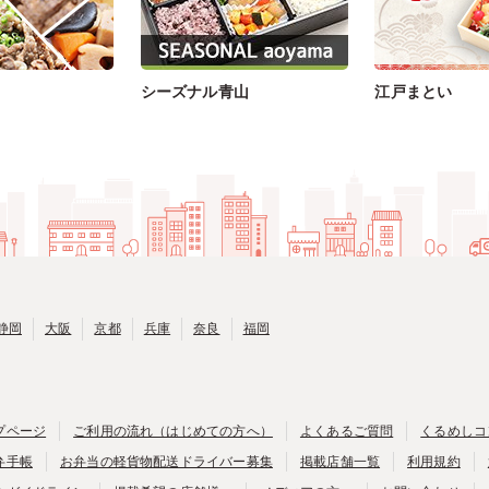
シーズナル青山
江戸まとい
静岡
大阪
京都
兵庫
奈良
福岡
プページ
ご利用の流れ（はじめての方へ）
よくあるご質問
くるめしコ
弁手帳
お弁当の軽貨物配送ドライバー募集
掲載店舗一覧
利用規約