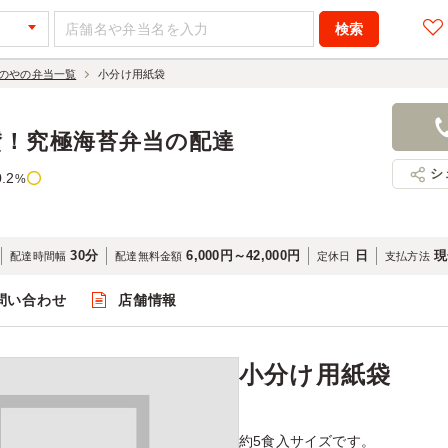
のやの弁当一覧
小分け用紙袋
小分け用紙
150円
店舗名：海
賛！究極海苔弁当の配達
シ
0.2
%
30分
6,000円～42,000円
日
現
配達時間幅
配達無料金額
定休日
支払方法
問い合わせ
店舗情報
閲覧
小分け用紙袋
約5食入サイズです。