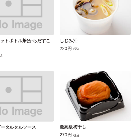
しじみ汁
lペットボトル茶(からだすこ
220円
税込
込
最高級梅干し
ピータルタルソース
270円
税込