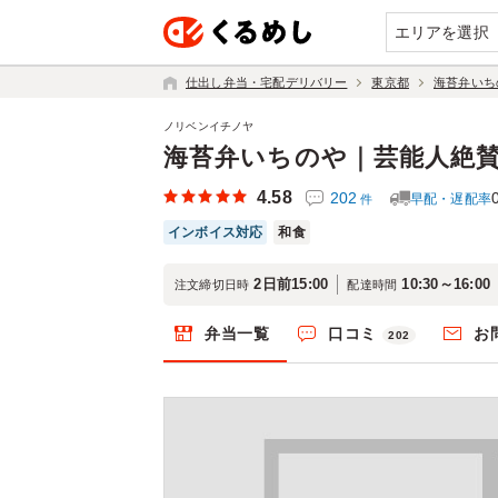
エリアを選択
仕出し弁当・宅配デリバリー
東京都
海苔弁いち
ノリベンイチノヤ
海苔弁いちのや｜芸能人絶
4.58
202
早配・遅配率
件
インボイス対応
和食
2日前15:00
10:30～16:00
注文締切日時
配達時間
弁当一覧
口コミ
お
202