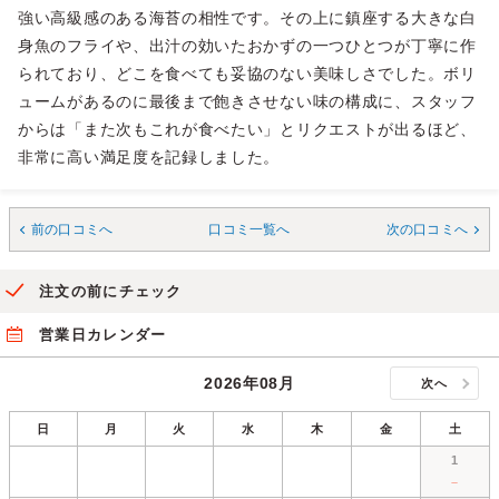
強い高級感のある海苔の相性です。その上に鎮座する大きな白
身魚のフライや、出汁の効いたおかずの一つひとつが丁寧に作
られており、どこを食べても妥協のない美味しさでした。ボリ
ュームがあるのに最後まで飽きさせない味の構成に、スタッフ
からは「また次もこれが食べたい」とリクエストが出るほど、
非常に高い満足度を記録しました。
前の口コミへ
口コミ一覧へ
次の口コミへ
注文の前にチェック
営業日カレンダー
2026年08月
次へ
日
月
火
水
木
金
土
1
－