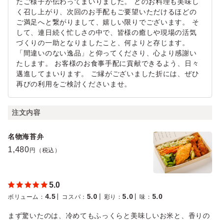
たご様子が伝わってまいりました。 どのお料理も美味し
く召し上がり、次回のお手配もご要望いただけるほどの
ご満足へと繋がりまして、嬉しい限りでございます。 そ
して、連日続く忙しさの中で、皆様の癒しや現場の活気
づくりの一助となりましたこと、何よりと存じます。
「間違いのない逸品」と仰ってくださり、心より感謝い
たします。 お客様のお食事手配に貢献できるよう、日々
邁進してまいります。 ご縁がございました折には、ぜひ
再びの利用をご検討くださいませ。
注文内容
名物海苔弁
1,480
円（税込）
5.0
4.5
5.0
5.0
5.0
ボリューム
：
コスパ
：
彩り
：
味
：
まず驚いたのは、冷めてもふっくらと美味しいお米と、香りの