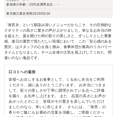
参加者の年齢：
20代未満
男女比：
－
東京都江東区有明
2026/03/16
「海苔弁」という馴染み深いメニューだからこそ、その圧倒的な
クオリティの高さに驚きの声が上がりました。単なるお弁当の枠
を超えた、蓋を開けた時の彩りの美しさと、ずっしりとした重量
感。連日の運営で慌ただしい現場において、この「安心感のある
贅沢」はスタッフの心を強く掴み、食事休憩が最高のリカバリー
タイムとなりました。チーム全体の士気を底上げしてくれた、間
違いのない逸品です。
口コミへの返信
皆様へお出しするお食事として、くるめし弁当をご利用
くださり、誠にありがとうございます。 お弁当につきま
して、彩りの美しさや丁寧に調理されている点へご評価
を賜り、お礼申し上げます。 また、品質の高さにお声が
あがったとのこと、皆様がその驚きを楽しんでいただけ
ましたのなら、幸いに存じます。 さらには、「海苔」の
香りやご飯にもお褒めの言葉を頂戴し、ご堪能くださっ