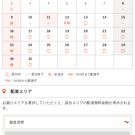
2
3
4
5
6
7
8
休
－
－
－
－
－
－
9
10
11
12
13
14
15
休
－
－
PM
◯
－
－
16
17
18
19
20
21
22
休
◯
◯
◯
◯
◯
◯
23
24
25
26
27
28
29
休
◯
◯
◯
◯
◯
◯
30
31
休
◯
◯
：受付中
－
：受付終了
休
：定休日
AM
：14:00まで配達可
PM
：14:00から配達可
配達エリア
お届けエリアを選択していただくと、該当エリアの配達無料金額が表示されま
す。