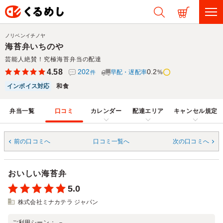
ノリベンイチノヤ
海苔弁いちのや
芸能人絶賛！究極海苔弁当の配達
4.58
202
0.2
早配・遅配率
%
件
インボイス対応
和食
弁当一覧
口コミ
カレンダー
配達エリア
キャンセル規定
前の口コミへ
口コミ一覧へ
次の口コミへ
おいしい海苔弁
5.0
株式会社ミナカテラ ジャパン
ご利用シーン：
－