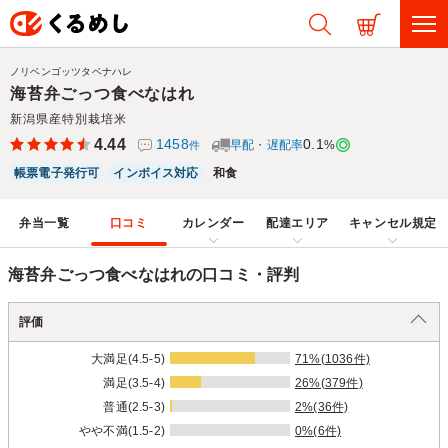
ノリベンゴッツタベナハレ
海苔弁ごっつ食べなはれ
新潟県産特別栽培米
4.44
1458
0.1
早配・遅配率
%
件
帳票電子発行可
インボイス対応
和食
弁当一覧
口コミ
カレンダー
配達エリア
キャンセル規定
海苔弁ごっつ食べなはれの口コミ・評判
評価
大満足(4.5-5)
71%(1036件)
満足(3.5-4)
26%(379件)
普通(2.5-3)
2%(36件)
やや不満(1.5-2)
0%(6件)