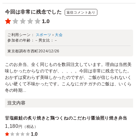
今回は非常に残念でした
返信コメントあり
1.0
ご利用シーン：
スポーツ
›
大会
参加者の年齢：
－
男女比：
－
東京都調布市西町
2024/12/26
このお弁当、全く同じものを数回注文しています。理由は当然美
味しかったからなのですが、、、、。今回は非常に残念でした。
おかずは変わらず美味しかったのですが、ご飯が信じられないく
らい硬くて不味かったです。こんなにガチガチのご飯は、いくら
冬の時期...
注文内容
甘塩銀鮭の炙り焼きと鶏つくねのこだわり醤油照り焼き弁当
1,180
円（税込）
1.0