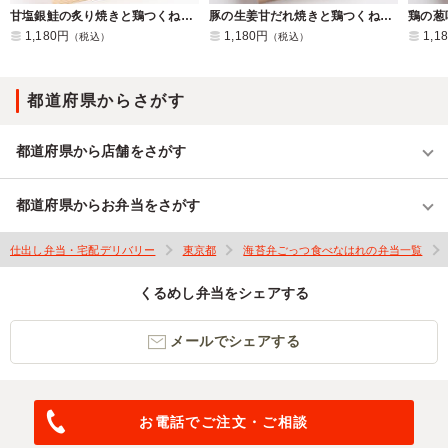
甘塩銀鮭の炙り焼きと鶏つくねのこだわり醤油照り焼き弁当
豚の生姜甘だれ焼きと鶏つくねのこだわり醤油照り焼き弁当
1,180円
1,180円
1,1
（税込）
（税込）
都道府県からさがす
都道府県から店舗をさがす
都道府県からお弁当をさがす
仕出し弁当・宅配デリバリー
東京都
海苔弁ごっつ食べなはれの弁当一覧
くるめし弁当をシェアする
メールでシェアする
お電話でご注文・ご相談