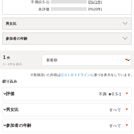
不満(0.5-1)
0%(1件)
未評価
0%(0件)
男女比
参加者の年齢
1
件
1～
1
件を表示
※投稿頂いた内容は
口コミガイドライン
に基づき表示をしています。
絞り込み
評価
男女比
参加者の年齢