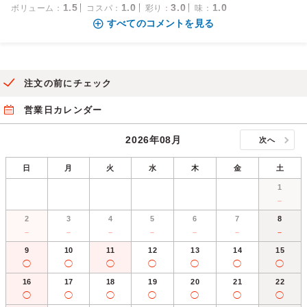
1.5
1.0
3.0
1.0
ボリューム
：
コスパ
：
彩り
：
味
：
すべてのコメントを見る
注文の前にチェック
営業日カレンダー
2026年08月
次へ
日
月
火
水
木
金
土
1
－
2
3
4
5
6
7
8
－
－
－
－
－
－
－
9
10
11
12
13
14
15
◯
◯
◯
◯
◯
◯
◯
16
17
18
19
20
21
22
◯
◯
◯
◯
◯
◯
◯