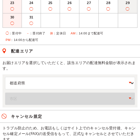
23
24
25
26
27
28
29
◯
◯
◯
◯
◯
◯
◯
30
31
◯
◯
◯
：受付中
－
：受付終了
休
：定休日
AM
：14:00まで配達可
PM
：14:00から配達可
配達エリア
お届けエリアを選択していただくと、該当エリアの配達無料金額が表示されま
す。
キャンセル規定
トラブル防止のため、お電話もしくはサイト上でのキャンセル受付後、キャン
セル確定メール(FAX)の送受信をもって、正式なキャンセルとさせていただき
ます。