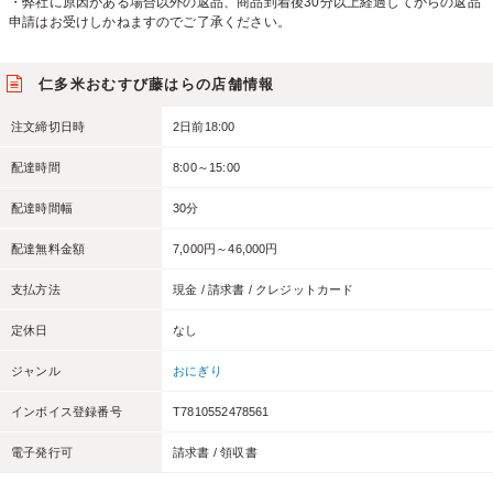
・弊社に原因がある場合以外の返品、商品到着後30分以上経過してからの返品
申請はお受けしかねますのでご了承ください。
仁多米おむすび藤はらの店舗情報
注文締切日時
2日前18:00
配達時間
8:00～15:00
配達時間幅
30分
配達無料金額
7,000円～46,000円
支払方法
現金 / 請求書 / クレジットカード
定休日
なし
ジャンル
おにぎり
インボイス登録番号
T7810552478561
電子発行可
請求書 / 領収書