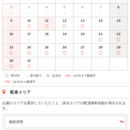
2
3
4
5
6
7
8
－
－
－
－
－
－
－
9
10
11
12
13
14
15
－
◯
◯
◯
◯
－
－
16
17
18
19
20
21
22
－
－
－
－
－
◯
◯
23
24
25
26
27
28
29
◯
◯
◯
◯
◯
◯
◯
30
31
◯
◯
◯
：受付中
－
：受付終了
休
：定休日
AM
：14:00まで配達可
PM
：14:00から配達可
配達エリア
お届けエリアを選択していただくと、該当エリアの配達無料金額が表示されま
す。