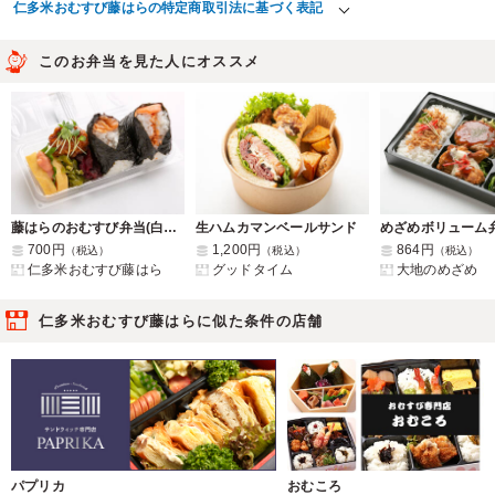
仁多米おむすび藤はらの特定商取引法に基づく表記
このお弁当を見た人にオススメ
藤はらのおむすび弁当(白干梅干し・シャケ)
生ハムカマンベールサンド
700円
1,200円
864円
（税込）
（税込）
（税込）
仁多米おむすび藤はら
グッドタイム
大地のめざめ
仁多米おむすび藤はらに似た条件の店舗
パプリカ
おむころ