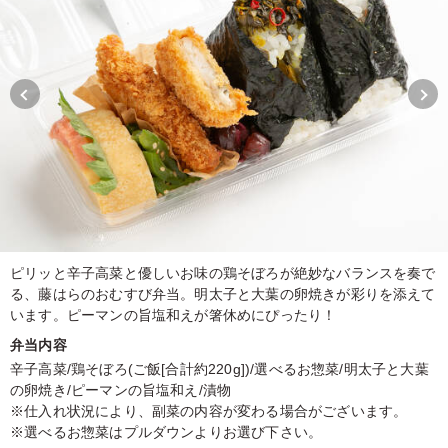
ピリッと辛子高菜と優しいお味の鶏そぼろが絶妙なバランスを奏で
る、藤はらのおむすび弁当。明太子と大葉の卵焼きが彩りを添えて
います。ピーマンの旨塩和えが箸休めにぴったり！
弁当内容
辛子高菜/鶏そぼろ(ご飯[合計約220g])/選べるお惣菜/明太子と大葉
の卵焼き/ピーマンの旨塩和え/漬物
※仕入れ状況により、副菜の内容が変わる場合がございます。
※選べるお惣菜はプルダウンよりお選び下さい。