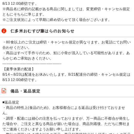
8/13 12:00締切です。
※商品名に締切の記載がある商品に関しましては、変更締切・キャンセル規定
ともにそちらに準じます。
※ご注文状況によって早期に締め切らせて頂く場合がございます。
仁多米おむすび藤はらのお知らせ
・80食以上のご注文は締切・キャンセル規定が異なります。お電話にてお問い
合わせください。
・商品はすべて手作りのため、鮭に小骨が混入している可能性があります。あ
らかじめご承知おきください。
-----------------------------------------------
【夏季休業の配達】
8/14～8/20は配達をお休みいたします。8/21配達分の締切・キャンセル規定は
8/13 12:00締切です。
備品・返品規定
■返品規定
・商品の特性上(食品のため)、お客様都合による返品は受け付けておりませ
ん。
・調理・配達には細心の注意を払っておりますが、万一商品に不都合が発生し
た場合や、ご注文と異なる商品が届いた場合は、商品到着後、ただちに弊社ま
でご連絡くださいますようお願い申し上げます。