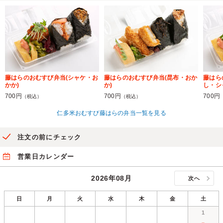
藤はらのおむすび弁当(シャケ・お
藤はらのおむすび弁当(昆布・おか
藤はら
かか)
か)
し・シ
700円
700円
700円
（税込）
（税込）
仁多米おむすび藤はらの弁当一覧を見る
注文の前にチェック
営業日カレンダー
2026年08月
次へ
日
月
火
水
木
金
土
1
－