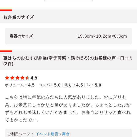
お弁当のサイズ
19.3cm×10.2cm×6.3cm
容器のサイズ
藤はらのおむすび弁当(辛子高菜・鶏そぼろ)のお客様の声・口コミ
(2件)
4.5
4.5
5.0
4.5
5.0
ボリューム
：
コスパ
：
彩り
：
味
：
こちらは特に年配の方たちに人気がありました。おにぎりも
具、お米共にしっかりと量がありましたが、ちょっとしたおか
ずもどれも美味しくいただきました。お弁当よりサッと食べれ
てよかったです。
ご利用シーン：
イベント運営
›
舞台