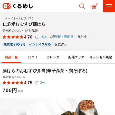
ニタマイオムスビフジワラ
仁多米おむすび藤はら
特A米のおむすびを配達
4.70
15
早配・遅配率
-（集計中）
件
帳票電子発行可
インボイス対応
おにぎり
商品一覧
口コミ
カレンダー
配達エリア
キャンセル規定
藤はらのおむすび弁当(辛子高菜・鶏そぼろ)
商品番号：66755
4.75
2
件
700円
税込