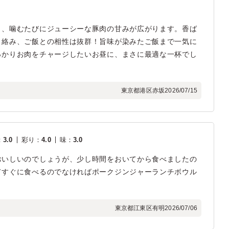
く、噛むたびにジューシーな豚肉の甘みが広がります。香ば
と絡み、ご飯との相性は抜群！旨味が染みたご飯まで一気に
っかりお肉をチャージしたいお昼に、まさに最適な一杯でし
東京都港区赤坂
2026/07/15
：
3.0
彩り
：
4.0
味
：
3.0
おいしいのでしょうが、少し時間をおいてから食べましたの
てすぐに食べるのでなければポークジンジャーランチボウル
東京都江東区有明
2026/07/06