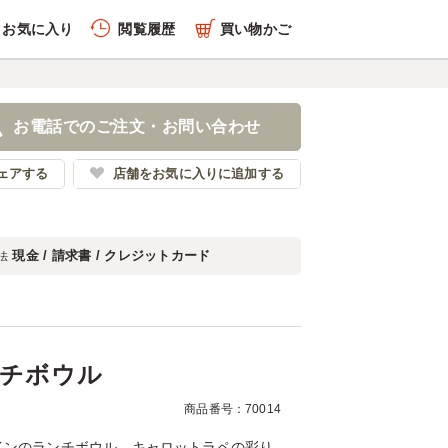
お気に入り
閲覧履歴
買い物かご
履歴を全件削除する
ーランチボウル
お電話でのご注文・お問い合わせ
ニクズキタイガー
ェアする
店舗をお気に入りに追加する
現金 / 請求書 / クレジットカード
法
履歴を見る
チボウル
商品番号：70014
インのランチボウル。キャロットラペの彩り