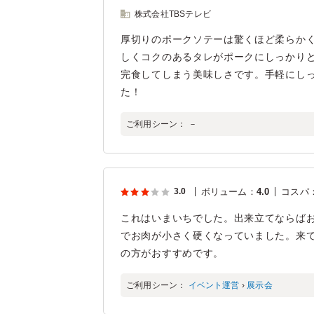
株式会社TBSテレビ
厚切りのポークソテーは驚くほど柔らか
しくコクのあるタレがポークにしっかり
完食してしまう美味しさです。手軽にし
た！
ご利用シーン：
－
3.0
ボリューム
：
4.0
コスパ
これはいまいちでした。出来立てならば
でお肉が小さく硬くなっていました。来
の方がおすすめです。
ご利用シーン：
イベント運営
›
展示会