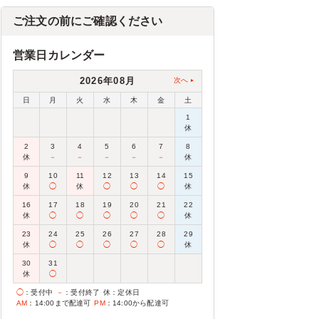
ご注文の前にご確認ください
営業日カレンダー
2026年08月
次へ
日
月
火
水
木
金
土
1
休
2
3
4
5
6
7
8
休
－
－
－
－
－
休
9
10
11
12
13
14
15
休
◯
休
◯
◯
◯
休
16
17
18
19
20
21
22
休
◯
◯
◯
◯
◯
休
23
24
25
26
27
28
29
休
◯
◯
◯
◯
◯
休
30
31
休
◯
◯
：受付中
－
：受付終了
休
：定休日
AM
：14:00まで配達可
PM
：14:00から配達可