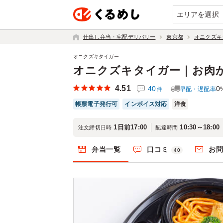
エリアを選択
仕出し弁当・宅配デリバリー
東京都
オニクズキ
オニクズキタイガー
オニクズキタイガー｜お肉
4.51
40
0
早配・遅配率
件
帳票電子発行可
インボイス対応
洋食
1日前17:00
10:30～18:00
注文締切日時
配達時間
弁当一覧
口コミ
お
40