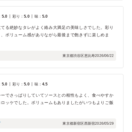
：
5.0
彩り
：
5.0
味
：
5.0
立てる絶妙なタレがよく絡み大満足の美味しさでした。彩り
り、ボリューム感がありながら最後まで飽きずに楽しめま
東京都渋谷区恵比寿
2026/06/22
：
5.0
彩り
：
5.0
味
：
4.5
シーでさっぱりしていてソースとの相性もよく、食べやすか
コロッケでした。ボリュームもありましたがいつもよりご飯
プ
東京都新宿区西新宿
2026/05/29