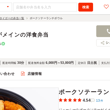
タイガーの弁当一覧
ポークソテーランチボウル
ポークソテ
1,080円
店舗名：オ
がメインの洋食弁当
シ
%
30分
6,000円～53,000円
日土祝
配達時間幅
配達無料金額
定休日
支払方
問い合わせ
店舗情報
閲覧
ポークソテーラン
4.54
13
件
ジューシーなポークソテーがメ