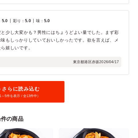
：
5.0
彩り
：
5.0
味
：
5.0
だと少し大変かも？男性にはちょうどよい量でした。まず彩
お味もしっかりしていておいしかったです。欲を言えば、メ
たら嬉しいです。
東京都港区赤坂
2026/04/17
さらに読み込む
1～
5
件を表示 / 全13件中）
条件の商品