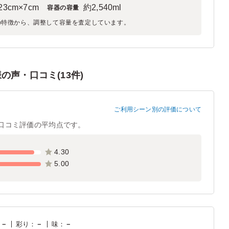
3cm×7cm
約2,540ml
容器の容量
の特徴から、調整して容量を査定しています。
声・口コミ(13件)
ご利用シーン別の評価について
口コミ評価の平均点です。
4.30
5.00
：
－
彩り
：
－
味
：
－