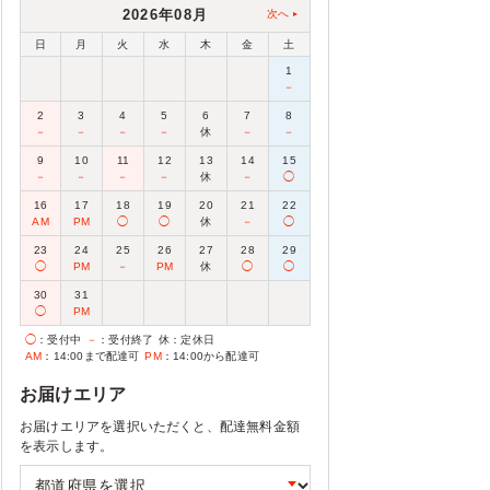
2026年08月
次へ
日
月
火
水
木
金
土
1
－
2
3
4
5
6
7
8
－
－
－
－
休
－
－
9
10
11
12
13
14
15
－
－
－
－
休
－
◯
16
17
18
19
20
21
22
AM
PM
◯
◯
休
－
◯
23
24
25
26
27
28
29
◯
PM
－
PM
休
◯
◯
30
31
◯
PM
◯
：受付中
－
：受付終了
休
：定休日
AM
：14:00まで配達可
PM
：14:00から配達可
お届けエリア
お届けエリアを選択いただくと、配達無料金額
を表示します。