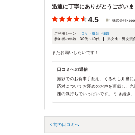
迅速に丁寧にありがとうございま
4.5
株式会社keep
ご利用シーン：
ロケ・撮影
›
撮影
参加者の年齢：
30代～40代
男女比：
男女混
またお願いしたいです！
口コミへの返信
撮影でのお食事手配を、くるめし弁当に
応対についてお褒めのお声を頂戴し、光
謝の気持ちでいっぱいです。 引き続き
前の口コミへ