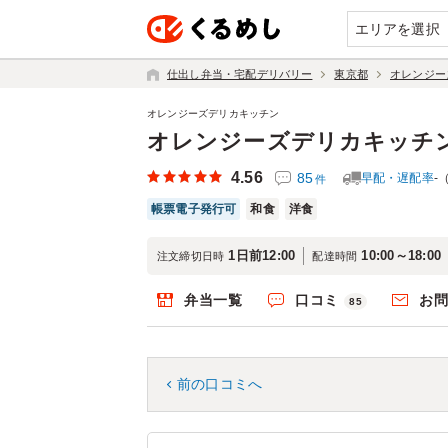
エリアを選択
仕出し弁当・宅配デリバリー
東京都
オレンジー
オレンジーズデリカキッチン
オレンジーズデリカキッチ
4.56
85
早配・遅配率
-
件
帳票電子発行可
和食
洋食
1日前12:00
10:00～18:00
注文締切日時
配達時間
弁当一覧
口コミ
お
85
前の口コミへ