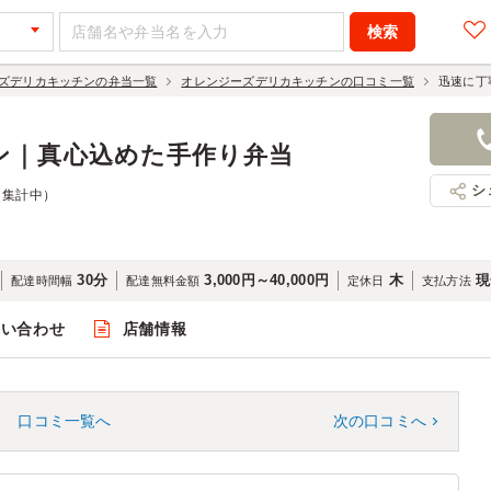
ズデリカキッチンの弁当一覧
オレンジーズデリカキッチンの口コミ一覧
迅速に丁
ン｜真心込めた手作り弁当
シ
（集計中）
30分
3,000円～40,000円
木
現
配達時間幅
配達無料金額
定休日
支払方法
問い合わせ
店舗情報
口コミ一覧へ
次の口コミへ