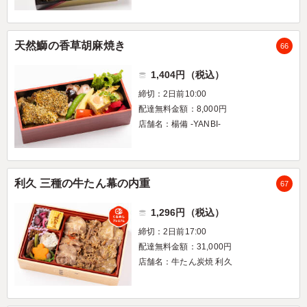
天然鰤の香草胡麻焼き
66
1,404円（税込）
締切：2日前10:00
配達無料金額：8,000円
店舗名：楊備 -YANBI-
利久 三種の牛たん幕の内重
67
1,296円（税込）
締切：2日前17:00
配達無料金額：31,000円
店舗名：牛たん炭焼 利久