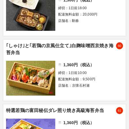
締切：1日前18:00
配達無料金額：20,000円
店舗名：駒春
｢しゃけ｣と｢若鶏の京風仕立て｣白麹味噌西京焼き海
60
苔弁当
1,360円（税込）
締切：1日前10:00
配達無料金額：9,500円
店舗名：京懐石村瀬
特選若鶏の富田秘伝ダレ照り焼き高級海苔弁当
61
1,360円（税込）