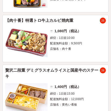
【肉十番】特選トロ牛上カルビ焼肉重
25
1,080円（税込）
締切：1日前10:00
配達無料金額：9,500円
店舗名：肉十番
贅沢二段重 デミグラスオムライスと国産牛のステー
26
キ
1,400円（税込）
締切：1日前15:00
配達無料金額：12,000円
店舗名：黄色い看板