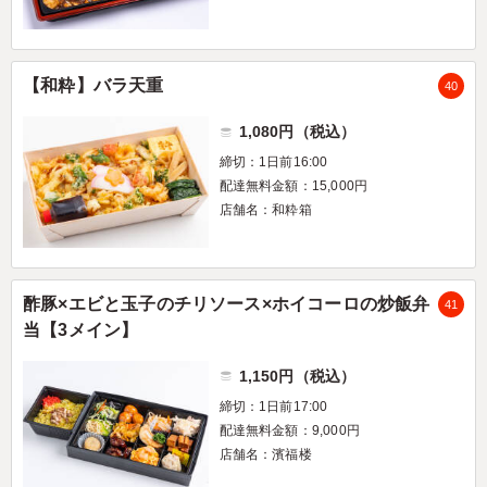
【和粋】バラ天重
40
1,080円（税込）
締切：1日前16:00
配達無料金額：15,000円
店舗名：和粋箱
酢豚×エビと玉子のチリソース×ホイコーロの炒飯弁
41
当【3メイン】
1,150円（税込）
締切：1日前17:00
配達無料金額：9,000円
店舗名：濱福楼