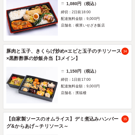
1,080円（税込）
締切：2日前18:00
配達無料金額：9,000円
店舗名：横濱いせざき飯店
豚肉と玉子、きくらげ炒め×エビと玉子のチリソース
34
×黒酢酢豚の炒飯弁当【3メイン】
1,150円（税込）
締切：1日前17:00
配達無料金額：9,000円
店舗名：濱福楼
【自家製ソースのオムライス】デミ煮込みハンバー
35
グ&からあげ～チリソース～