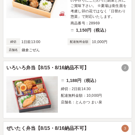
の手作りにこだわった副菜と共に
ご賞味下さい。 ※夏場は衛生面を
考慮し卯の花ではなく「日替わり
惣菜」で対応いたします。
商品番号：28969
1,150円（税込）
1日前13:00
10,000円
締切
配達無料金額
鎌倉ごぜん
店舗名
いろいろ弁当【8/15・8/16納品不可】
2
1,188円（税込）
締切：2日前14:30
配達無料金額：10,000円
店舗名：とんかつ まい泉
ぜいたく弁当【8/15・8/16納品不可】
3