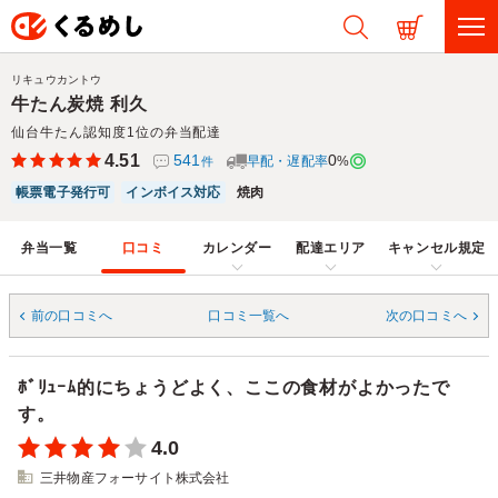
リキュウカントウ
牛たん炭焼 利久
仙台牛たん認知度1位の弁当配達
4.51
541
0
早配・遅配率
%
件
帳票電子発行可
インボイス対応
焼肉
弁当一覧
口コミ
カレンダー
配達エリア
キャンセル規定
前の口コミへ
口コミ一覧へ
次の口コミへ
ﾎﾞﾘｭｰﾑ的にちょうどよく、ここの食材がよかったで
す。
4.0
三井物産フォーサイト株式会社