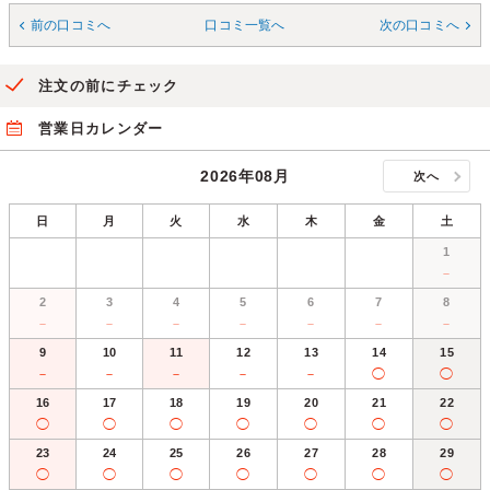
前の口コミへ
口コミ一覧へ
次の口コミへ
注文の前にチェック
営業日カレンダー
2026年08月
次へ
日
月
火
水
木
金
土
1
－
2
3
4
5
6
7
8
－
－
－
－
－
－
－
9
10
11
12
13
14
15
－
－
－
－
－
◯
◯
16
17
18
19
20
21
22
◯
◯
◯
◯
◯
◯
◯
23
24
25
26
27
28
29
◯
◯
◯
◯
◯
◯
◯