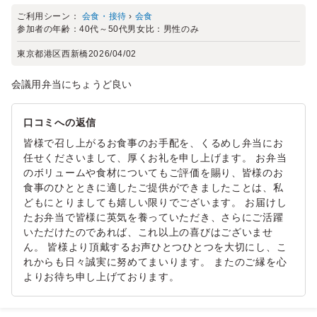
ご利用シーン：
会食・接待
›
会食
参加者の年齢：
40代～50代
男女比：
男性のみ
東京都港区西新橋
2026/04/02
会議用弁当にちょうど良い
口コミへの返信
皆様で召し上がるお食事のお手配を、くるめし弁当にお
任せくださいまして、厚くお礼を申し上げます。 お弁当
のボリュームや食材についてもご評価を賜り、皆様のお
食事のひとときに適したご提供ができましたことは、私
どもにとりましても嬉しい限りでございます。 お届けし
たお弁当で皆様に英気を養っていただき、さらにご活躍
いただけたのであれば、これ以上の喜びはございませ
ん。 皆様より頂戴するお声ひとつひとつを大切にし、こ
れからも日々誠実に努めてまいります。 またのご縁を心
よりお待ち申し上げております。