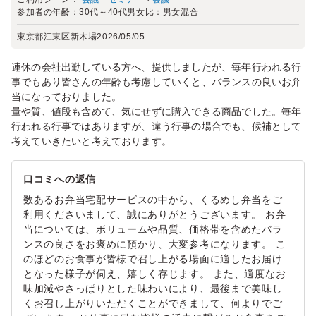
参加者の年齢：
30代～40代
男女比：
男女混合
東京都江東区新木場
2026/05/05
連休の会社出勤している方へ、提供しましたが、毎年行われる行
事でもあり皆さんの年齢も考慮していくと、バランスの良いお弁
当になっておりました。
量や質、値段も含めて、気にせずに購入できる商品でした。毎年
行われる行事ではありますが、違う行事の場合でも、候補として
考えていきたいと考えております。
口コミへの返信
数あるお弁当宅配サービスの中から、くるめし弁当をご
利用くださいまして、誠にありがとうございます。 お弁
当については、ボリュームや品質、価格帯を含めたバラ
ンスの良さをお褒めに預かり、大変参考になります。 こ
のほどのお食事が皆様で召し上がる場面に適したお届け
となった様子が伺え、嬉しく存じます。 また、適度なお
味加減やさっぱりとした味わいにより、最後まで美味し
くお召し上がりいただくことができまして、何よりでご