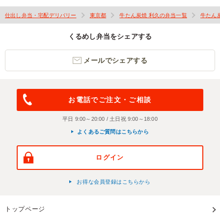
仕出し弁当・宅配デリバリー
東京都
牛たん炭焼 利久の弁当一覧
牛たん
くるめし弁当をシェアする
メールでシェアする
お電話でご注文・ご相談
平日 9:00～20:00 / 土日祝 9:00～18:00
よくあるご質問はこちらから
ログイン
お得な会員登録はこちらから
トップページ