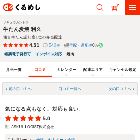
リキュウカントウ
牛たん炭焼 利久
仙台牛たん認知度1位の弁当配達
4.51
540
0
早配・遅配率
%
件
帳票電子発行可
インボイス対応
焼肉
弁当一覧
口コミ
カレンダー
配達エリア
キャンセル規定
前の口コミへ
口コミ一覧へ
次の口コミへ
気になる点もなく、対応も良い。
5.0
ASKUL LOGIST株式会社
ご利用シーン：
会議・セミナー
›
会議