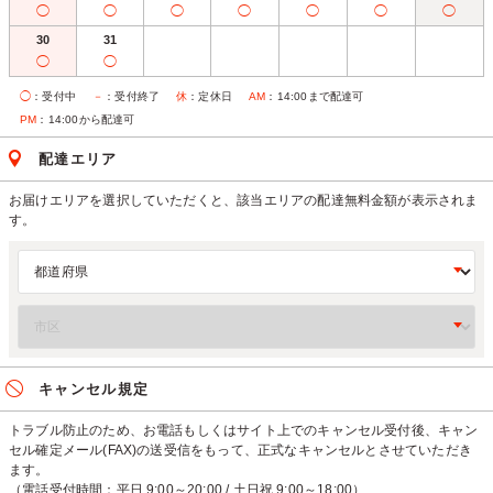
◯
◯
◯
◯
◯
◯
◯
30
31
◯
◯
◯
：受付中
－
：受付終了
休
：定休日
AM
：14:00まで配達可
PM
：14:00から配達可
配達エリア
お届けエリアを選択していただくと、該当エリアの配達無料金額が表示されま
す。
キャンセル規定
トラブル防止のため、お電話もしくはサイト上でのキャンセル受付後、キャン
セル確定メール(FAX)の送受信をもって、正式なキャンセルとさせていただき
ます。
（電話受付時間：平日 9:00～20:00 / 土日祝 9:00～18:00）