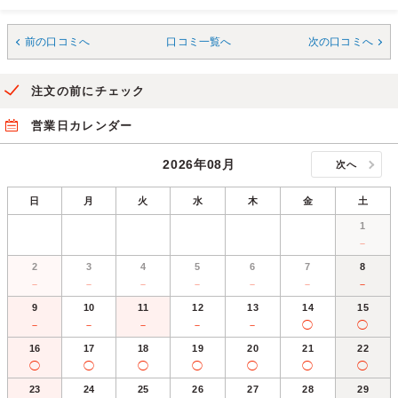
前の口コミへ
口コミ一覧へ
次の口コミへ
注文の前にチェック
営業日カレンダー
2026年08月
次へ
日
月
火
水
木
金
土
1
－
2
3
4
5
6
7
8
－
－
－
－
－
－
－
9
10
11
12
13
14
15
－
－
－
－
－
◯
◯
16
17
18
19
20
21
22
◯
◯
◯
◯
◯
◯
◯
23
24
25
26
27
28
29